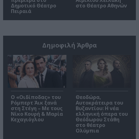
Δημοτικό Θέατρο
στο Θέατρο Αθηνών
Πειραιά
Δημοφιλή Άρθρα
O «Οιδίποδας» του
Θεοδώρα,
Ρόμπερτ Άικ ξανά
Αυτοκράτειρα του
στη Στέγη – Με τους
Βυζαντίου: Η νέα
Νίκο Κουρή & Μαρία
ελληνική όπερα του
Κεχαγιόγλου
Θεόδωρου Στάθη
στο θέατρο
Ολύμπια