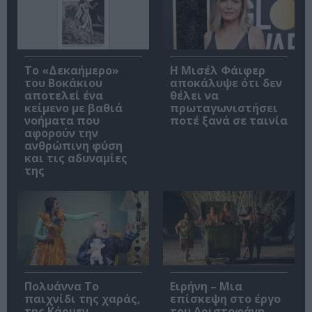
Το «Δεκαήμερο»
Η Μισέλ Φάιφερ
του Βοκάκιου
αποκάλυψε ότι δεν
αποτελεί ένα
θέλει να
κείμενο με βαθιά
πρωταγωνιστήσει
νοήματα που
ποτέ ξανά σε ταινία
αφορούν την
ανθρώπινη φύση
και τις αδυναμίες
της
Πολυάννα Το
Ειρήνη – Μια
παιχνίδι της χαράς,
επίσκεψη στο έργο
της Κάρμεν
του Αριστοφάνη,