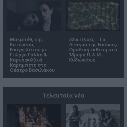
Μακμπέθ, της
32οι Πλοές – Το
Κατερίνας
Αίνιγμα της Εικόνας:
Ευαγγελάτου με
Ομαδική έκθεση στο
Γιώργο Γάλλο &
Ίδρυμα Π. & Μ.
Καρυοφυλλιά
Κυδωνιέως
Καραμπέτη στο
Θέατρο Βασιλάκου
Τελευταία νέα