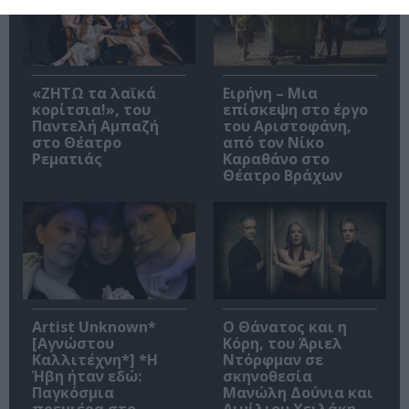
«ΖΗΤΩ τα λαϊκά
Ειρήνη – Μια
κορίτσια!», του
επίσκεψη στο έργο
Παντελή Αμπαζή
του Αριστοφάνη,
στο Θέατρο
από τον Νίκο
Ρεματιάς
Καραθάνο στο
Θέατρο Βράχων
Artist Unknown*
Ο Θάνατος και η
[Αγνώστου
Κόρη, του Άριελ
Καλλιτέχνη*] *Η
Ντόρφμαν σε
Ήβη ήταν εδώ:
σκηνοθεσία
Παγκόσμια
Μανώλη Δούνια και
πρεμιέρα στο
Αιμίλιου Χειλάκη