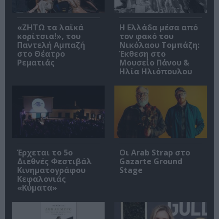
«ΖΗΤΩ τα λαϊκά
Η Ελλάδα μέσα από
κορίτσια!», του
τον φακό του
Παντελή Αμπαζή
Νικόλαου Τομπάζη:
στο Θέατρο
Έκθεση στο
Ρεματιάς
Μουσείο Πάνου &
Ηλία Ηλιόπουλου
Έρχεται το 5ο
Οι Arab Strap στο
Διεθνές Φεστιβάλ
Gazarte Ground
Κινηματογράφου
Stage
Κεφαλονιάς
«Κύματα»