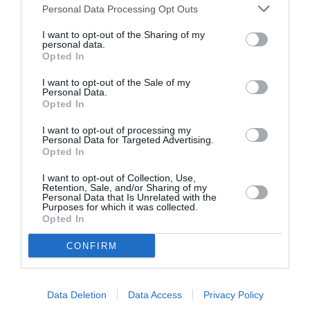
Personal Data Processing Opt Outs
ΡΗΝΙΩ ΚΥΡΙΑΖΗ
I want to opt-out of the Sharing of my
personal data.
Opted In
Newsletter
Κάθε βδομάδα στο e-mail σας τα τελευταία νέα για
I want to opt-out of the Sale of my
Personal Data.
την Τέχνη και τον Πολιτισμό!
Opted In
I want to opt-out of processing my
Personal Data for Targeted Advertising.
Opted In
I want to opt-out of Collection, Use,
Ακολουθήστε το Culturenow.gr
Retention, Sale, and/or Sharing of my
Personal Data that Is Unrelated with the
Purposes for which it was collected.
Opted In
CONFIRM
Σχετικά Άρθρα
Data Deletion
Data Access
Privacy Policy