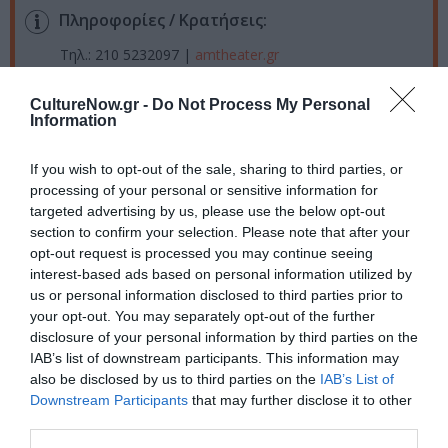
Πληροφορίες / Κρατήσεις:
Τηλ.: 210 5232097 |
amtheater.gr
CultureNow.gr -
Do Not Process My Personal
Ακολουθήστε το Culturenow.gr στο
Google News
και
Information
μάθετε πρώτοι όλες τις ειδήσεις
If you wish to opt-out of the sale, sharing to third parties, or
Δείτε όλα τα
τελευταία νέα
για την Τέχνη και τον
processing of your personal or sensitive information for
Πολιτισμό στο
Culturenow.gr
targeted advertising by us, please use the below opt-out
section to confirm your selection. Please note that after your
Νέοι Διαγωνισμοί
❯
opt-out request is processed you may continue seeing
interest-based ads based on personal information utilized by
us or personal information disclosed to third parties prior to
Tags
your opt-out. You may separately opt-out of the further
disclosure of your personal information by third parties on the
ΔΡΑΜΑΤΟΠΟΙΗΜΕΝΗ ΛΟΓΟΤΕΧΝΙΑ
ΕΛΛΗΝΙΚΟ ΕΡΓΟ
IAB’s list of downstream participants. This information may
ΘΕΑΤΡΙΚΕΣ ΠΑΡΑΣΤΑΣΕΙΣ 2024 - 2025
ΘΕΑΤΡΟ ΣΚΙΩΝ
also be disclosed by us to third parties on the
IAB’s List of
Downstream Participants
that may further disclose it to other
ΝΙΚΟΣ ΧΟΥΛΙΑΡΑΣ
third parties.
ΠΕΙΡΑΜΑΤΙΚΟ - MULTI SHOWS - PERFORMANCE