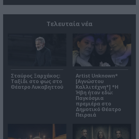
Τελευταία νέα
Σταύρος Ξαρχάκος:
Artist Unknown*
Ταξίδι στο φως στο
[Αγνώστου
Θέατρο Λυκαβηττού
Καλλιτέχνη*] *Η
Ήβη ήταν εδώ:
Παγκόσμια
πρεμιέρα στο
Δημοτικό Θέατρο
Πειραιά