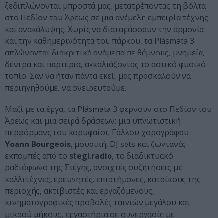
ξεδιπλώνονται μπροστά μας, μετατρέποντας τη βόλτα
στο Πεδίον του Άρεως σε μια ανέμελη εμπειρία τέχνης
και ανακάλυψης. Χωρίς να διαταράσσουν την αρμονία
και την καθημερινότητα του πάρκου, τα Plásmata 3
απλώνονται διακριτικά ανάμεσα σε θάμνους, μνημεία,
δέντρα και παρτέρια, αγκαλιάζοντας το αστικό φυσικό
τοπίο. Σαν να ήταν πάντα εκεί, μας προσκαλούν να
περιηγηθούμε, να ονειρευτούμε.
Μαζί με τα έργα, τα Plásmata 3 φέρνουν στο Πεδίον του
Άρεως και μια σειρά δράσεων: μια υπνωτιστική
περφόρμανς του κορυφαίου Γάλλου χορογράφου
Yoann Bourgeois
, μουσική, DJ sets και ζωντανές
εκπομπές από το
stegi.radio
, το διαδικτυακό
ραδιόφωνο της Στέγης, ανοιχτές συζητήσεις με
καλλιτέχνες, ερευνητές, επιστήμονες, κατοίκους της
περιοχής, ακτιβιστές και εργαζόμενους,
κινηματογραφικές προβολές ταινιών μεγάλου και
μικρού μήκους, εργαστήρια σε συνεργασία με