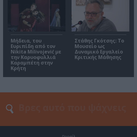
Μήδεια, του
Στάθης Γκότσης: Το
Ευριπίδη από τον
Μουσείο ως
Nikita Milivojević με
Δυναμικό Εργαλείο
την Καρυοφυλλιά
Κριτικής Μάθησης
Καραμπέτη στην
Κρήτη
Προφίλ