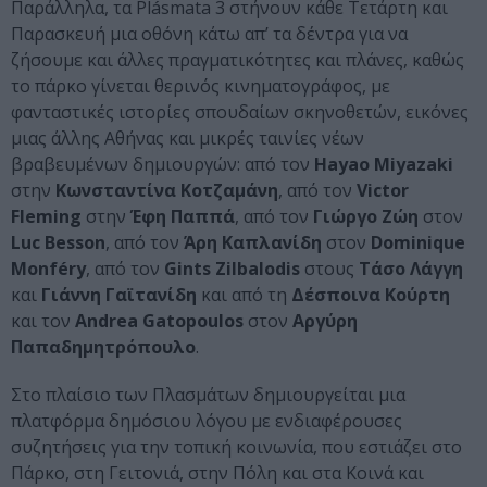
Παράλληλα, τα Plásmata 3 στήνουν κάθε Τετάρτη και
Παρασκευή μια οθόνη κάτω απ’ τα δέντρα για να
ζήσουμε και άλλες πραγματικότητες και πλάνες, καθώς
το πάρκο γίνεται θερινός κινηματογράφος, με
φανταστικές ιστορίες σπουδαίων σκηνοθετών, εικόνες
μιας άλλης Αθήνας και μικρές ταινίες νέων
βραβευμένων δημιουργών: από τον
Hayao Miyazaki
στην
Κωνσταντίνα Κοτζαμάνη
, από τον
Victor
Fleming
στην
Έφη Παππά
, από τον
Γιώργο Ζώη
στον
Luc Besson
, από τον
Άρη Καπλανίδη
στον
Dominique
Monféry
, από τον
Gints Zilbalodis
στους
Τάσο Λάγγη
και
Γιάννη Γαϊτανίδη
και από τη
Δέσποινα Κούρτη
και τον
Andrea Gatopoulos
στον
Αργύρη
Παπαδημητρόπουλο
.
Στο πλαίσιο των Πλασμάτων δημιουργείται μια
πλατφόρμα δημόσιου λόγου με ενδιαφέρουσες
συζητήσεις για την τοπική κοινωνία, που εστιάζει στο
Πάρκο, στη Γειτονιά, στην Πόλη και στα Κοινά και