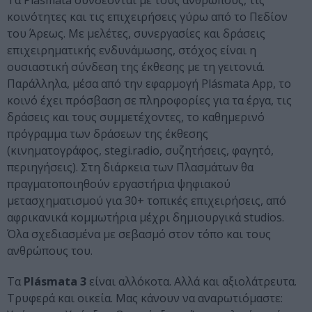
Τα Plásmata συνδέονται με τους ανθρώπους, τις
κοινότητες και τις επιχειρήσεις γύρω από το Πεδίον
του Άρεως. Με μελέτες, συνεργασίες και δράσεις
επιχειρηματικής ενδυνάμωσης, στόχος είναι η
ουσιαστική σύνδεση της έκθεσης με τη γειτονιά.
Παράλληλα, μέσα από την εφαρμογή Plásmata App, το
κοινό έχει πρόσβαση σε πληροφορίες για τα έργα, τις
δράσεις και τους συμμετέχοντες, το καθημερινό
πρόγραμμα των δράσεων της έκθεσης
(κινηματογράφος, stegi.radio, συζητήσεις, φαγητό,
περιηγήσεις). Στη διάρκεια των Πλασμάτων θα
πραγματοποιηθούν εργαστήρια ψηφιακού
μετασχηματισμού για 30+ τοπικές επιχειρήσεις, από
αφρικανικά κομμωτήρια μέχρι δημιουργικά studios.
Όλα σχεδιασμένα με σεβασμό στον τόπο και τους
ανθρώπους του.
Τα
Plásmata 3
είναι αλλόκοτα. Αλλά και αξιολάτρευτα.
Τρυφερά και οικεία. Μας κάνουν να αναρωτιόμαστε: