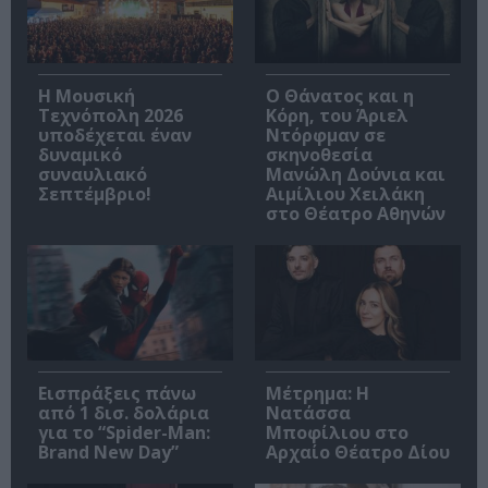
Η Μουσική
Ο Θάνατος και η
Τεχνόπολη 2026
Κόρη, του Άριελ
υποδέχεται έναν
Ντόρφμαν σε
δυναμικό
σκηνοθεσία
συναυλιακό
Μανώλη Δούνια και
Σεπτέμβριο!
Αιμίλιου Χειλάκη
στο Θέατρο Αθηνών
Εισπράξεις πάνω
Μέτρημα: Η
από 1 δισ. δολάρια
Νατάσσα
για το “Spider-Man:
Μποφίλιου στο
Brand New Day”
Αρχαίο Θέατρο Δίου