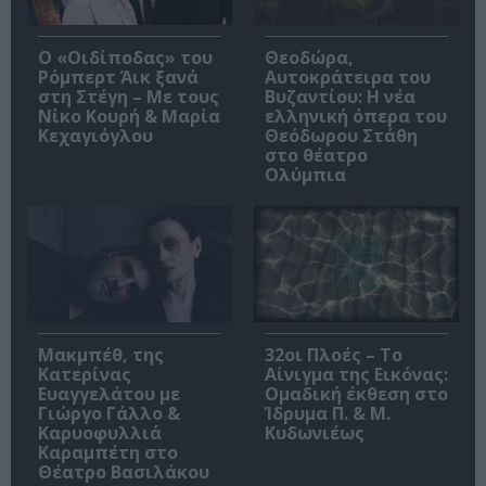
O «Οιδίποδας» του
Θεοδώρα,
Ρόμπερτ Άικ ξανά
Αυτοκράτειρα του
στη Στέγη – Με τους
Βυζαντίου: Η νέα
Νίκο Κουρή & Μαρία
ελληνική όπερα του
Κεχαγιόγλου
Θεόδωρου Στάθη
στο θέατρο
Ολύμπια
Μακμπέθ, της
32οι Πλοές – Το
Κατερίνας
Αίνιγμα της Εικόνας:
Ευαγγελάτου με
Ομαδική έκθεση στο
Γιώργο Γάλλο &
Ίδρυμα Π. & Μ.
Καρυοφυλλιά
Κυδωνιέως
Καραμπέτη στο
Θέατρο Βασιλάκου