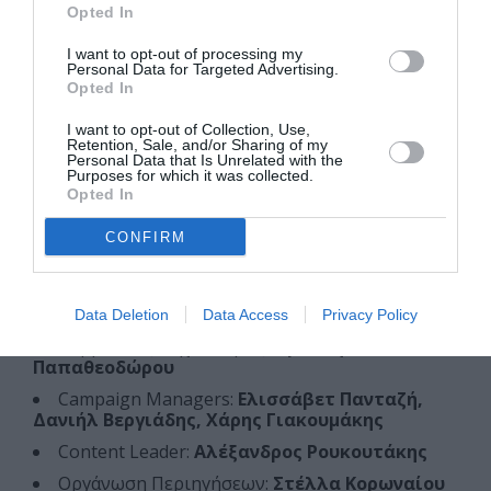
Opted In
Σύμβουλος Δράσεων στον Δημόσιο Χώρο:
Νιόβη
Ζαραμπούκα-Χατζημάνου
I want to opt-out of processing my
Personal Data for Targeted Advertising.
Υπεύθυνη Εκτέλεσης Παραγωγής:
Δήμητρα
Opted In
Μπουζάνη
I want to opt-out of Collection, Use,
Εκτέλεση Παραγωγής:
Σπυριδούλα Γκεράζη,
Retention, Sale, and/or Sharing of my
Δανάη Γιαννακοπούλου, Μαριάνα Αντζουλάτου
Personal Data that Is Unrelated with the
Purposes for which it was collected.
Βοηθοί Εκτέλεσης Παραγωγής:
Σπύρος
Opted In
Γερούσης, Αχιλλέας Διαμάντης
CONFIRM
Παραγωγή Ηχητικής Περιήγησης:
Δήμητρα
Χατζηχαραλάμπους
Υπεύθυνη Οικονομικού Σχεδιασμού:
Μαρία
Βασαριώτου
Data Deletion
Data Access
Privacy Policy
Σύμβουλος Τεχνολογίας:
Ηρακλής
Παπαθεοδώρου
Campaign Managers:
Ελισσάβετ Πανταζή,
Δανιήλ Βεργιάδης, Χάρης Γιακουμάκης
Content Leader:
Αλέξανδρος Ρουκουτάκης
Οργάνωση Περιηγήσεων:
Στέλλα Κορωναίου