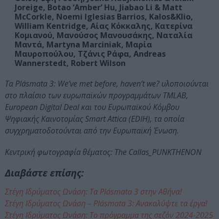
Joreige, Botao ‘Amber’ Hu, Jiabao Li & Matt
McCorkle, Noemi Iglesias Barrios, Kalos&Klio,
William Kentridge, Αίας Κόκκαλης, Κατερίνα
Κομιανού, Μανούσος Μανουσάκης, Ναταλία
Μαντά, Martyna Marciniak, Μαρία
Μαυροπούλου, Τζάνις Ράφα, Andreas
Wannerstedt, Robert Wilson
Τα Plásmata 3: We’ve met before, haven’t we? υλοποιούνται
στο πλαίσιο των ευρωπαϊκών προγραμμάτων TMLAB,
European Digital Deal και του Ευρωπαϊκού Κόμβου
Ψηφιακής Καινοτομίας Smart Attica (EDIH), τα οποία
συγχρηματοδοτούνται από την Ευρωπαϊκή Ένωση.
Κεντρική φωτογραφία θέματος: The Callas_PUNKTHENON
Διαβάστε επίσης:
Στέγη Ιδρύματος Ωνάση: Τα Plásmata 3 στην Αθήνα!
Στέγη Ιδρύματος Ωνάση – Plásmata 3: Ανακαλύψτε τα έργα!
Στέγη Ιδρύματος Ωνάση: Το πρόγραμμα της σεζόν 2024-2025