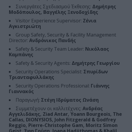
Συνεργάτες Σχεδιασμού Έκθεσης:
Δημήτρης
Μοδόπουλος, Βαγγέλης Ξενοδοχίδης
Visitor Experience Supervisor:
Ζένια
Αγκιστριώτη
Group Safety, Security & Facility Management
Director:
Ανδρόνικος Πανδής
Safety & Security Team Leader:
Νικόλαος
Καμπάνης
Safety & Security Agents:
Δημήτρης Γεωργίου
Security Operations Specialist:
Σπυρίδων
Τριανταφυλλάκης
Security Operations Professional:
Γιάννης
Γιαννακός
Παραγωγή:
Στέγη Ιδρύματος Ωνάση
Συμμετέχουν οι καλλιτέχνες:
Ανδρέας
Αγγελιδάκης, Ziad Antar, Yoann Bourgeois, The
Callas, DIONYSIOS, John Fitzgerald & Godfrey
Reggio, Pierre-Christophe Gam, Moritz Simon
Geist, Έφη Γούση, Joana Hadjithomas & Khalil