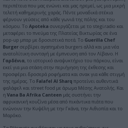
περιπέτεια που μας ενώνει και μας ηρεμεί, ως μια μικρή
τελετή καθημερινής χαράς. Πέντε μοναδικά στέκια
φέρνουν γεύσεις από κάθε γωνιά της πόλης και του
κόσμου. Το
Apoteka
συνεργάζεται με το stegi.radio και
μεταφέρει το πνεύμα της Πλατείας Βικτωρίας σε ένα
pop-up μπαρ με δροσιστικά ποτά. Το
Guerilla Chef
Burger
σερβίρει αγαπημένα burgers αλλά και μια νέα
ανατολίτικη συνταγή με έμπνευση από τον Λίβανο. Η
Γαρδένια
, το ιστορικό αναψυκτήριο του πάρκου, είναι
εκεί για μια στάση στην περιήγηση της έκθεσης και
προσφέρει δροσερά ροφήματα και σνακ για κάθε στιγμή
της ημέρας. Το
Falafel Al Sharq
προτείνει αυθεντικά
φαλάφελ και street food με άρωμα Μέσης Ανατολής. Και
η
Vana Ba Afrika Canteen
μάς συστήνει την
αφρικανική κουζίνα μέσα από πικάντικα πιάτα που
ενώνουν την Κυψέλη με την Γκάνα, την Αιθιοπία και το
Μαρόκο.