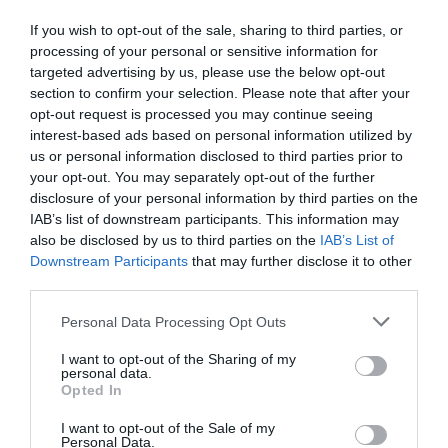
Τεχνικός Διευθυντής:
Αντώνης Κόκκορης
If you wish to opt-out of the sale, sharing to third parties, or
Project Management:
Σμαράγδα Δογάνη
processing of your personal or sensitive information for
targeted advertising by us, please use the below opt-out
Project Coordination:
Κατερίνα Βάρδα
section to confirm your selection. Please note that after your
Deputy Τεχνικός Διευθυντής:
Γιάννης Ντόβας
opt-out request is processed you may continue seeing
interest-based ads based on personal information utilized by
Curatorial Project Management:
Θεοδώρα
us or personal information disclosed to third parties prior to
Καπράλου
your opt-out. You may separately opt-out of the further
Επιμέλεια Μουσικού Προγράμματος:
Voltnoi &
disclosure of your personal information by third parties on the
Quetempo
(stegi.radio), Άκης Χοντάσης
IAB’s list of downstream participants. This information may
Επιμέλεια Προγράμματος Ταινιών:
Ελιζαμπέττα
also be disclosed by us to third parties on the
IAB’s List of
Ηλία Γεωργιάδου
Downstream Participants
that may further disclose it to other
Επιμέλεια Προγράμματος Συζητήσεων:
Πάσκουα
third parties.
Βοργιά
Personal Data Processing Opt Outs
Επιμέλεια F&B:
Φώτης Λιάπης
Επιμέλεια Δράσεων Καινοτομίας:
Αναστασία
I want to opt-out of the Sharing of my
personal data.
Μαυρογιάννη, Πρόδρομος Τσιαβός
Opted In
Επιμελητικοί Σύμβουλοι:
Ιλειάνα Δημάδη,
Κωνσταντίνος Τζάθας, Γιώργος Τζιρτζιλάκης,
I want to opt-out of the Sale of my
Personal Data.
Δάφνη Δραγώνα