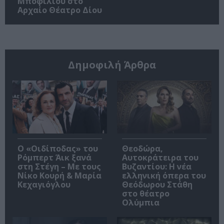
Μποφίλιου στο
Αρχαίο Θέατρο Δίου
Δημοφιλή Άρθρα
O «Οιδίποδας» του
Θεοδώρα,
Ρόμπερτ Άικ ξανά
Αυτοκράτειρα του
στη Στέγη – Με τους
Βυζαντίου: Η νέα
Νίκο Κουρή & Μαρία
ελληνική όπερα του
Κεχαγιόγλου
Θεόδωρου Στάθη
στο θέατρο
Ολύμπια