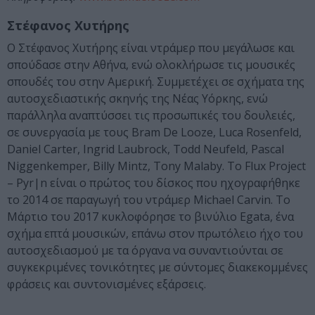
Στέφανος Χυτήρης
Ο Στέφανος Χυτήρης είναι ντράμερ που μεγάλωσε και
σπούδασε στην Αθήνα, ενώ ολοκλήρωσε τις μουσικές
σπουδές του στην Αμερική. Συμμετέχει σε σχήματα της
αυτοσχεδιαστικής σκηνής της Νέας Υόρκης, ενώ
παράλληλα αναπτύσσει τις προσωπικές του δουλειές,
σε συνεργασία με τους Bram De Looze, Luca Rosenfeld,
Daniel Carter, Ingrid Laubrock, Todd Neufeld, Pascal
Niggenkemper, Billy Mintz, Tony Malaby. To Flux Project
– Pyr|n είναι ο πρώτος του δίσκος που ηχογραφήθηκε
το 2014 σε παραγωγή του ντράμερ Michael Carvin. Το
Μάρτιο του 2017 κυκλοφόρησε το βινύλιο Egata, ένα
σχήμα επτά μουσικών, επάνω στον πρωτόλειο ήχο του
αυτοσχεδιασμού με τα όργανα να συναντιούνται σε
συγκεκριμένες τονικότητες με σύντομες διακεκομμένες
φράσεις και συντονισμένες εξάρσεις.