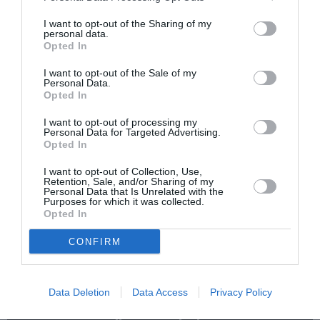
Tags
I want to opt-out of the Sharing of my
personal data.
ΗΛΕΚΤΡΟΝΙΚΗ - ΠΕΙΡΑΜΑΤΙΚΗ
ΣΤΕΦΑΝΟΣ ΧΥΤΗΡΗΣ
Opted In
ΣΥΝΑΥΛΙΕΣ 2019
I want to opt-out of the Sale of my
Personal Data.
Opted In
Newsletter
Κάθε βδομάδα στο e-mail σας τα τελευταία νέα για
I want to opt-out of processing my
Personal Data for Targeted Advertising.
την Τέχνη και τον Πολιτισμό!
Opted In
I want to opt-out of Collection, Use,
Retention, Sale, and/or Sharing of my
Personal Data that Is Unrelated with the
Purposes for which it was collected.
Opted In
Ακολουθήστε το Culturenow.gr
CONFIRM
Data Deletion
Data Access
Privacy Policy
Σχετικά Άρθρα