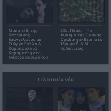
Μακμπέθ, της
32οι Πλοές – Το
Κατερίνας
Αίνιγμα της Εικόνας:
Ευαγγελάτου με
Ομαδική έκθεση στο
Γιώργο Γάλλο &
Ίδρυμα Π. & Μ.
Καρυοφυλλιά
Κυδωνιέως
Καραμπέτη στο
Θέατρο Βασιλάκου
Τελευταία νέα