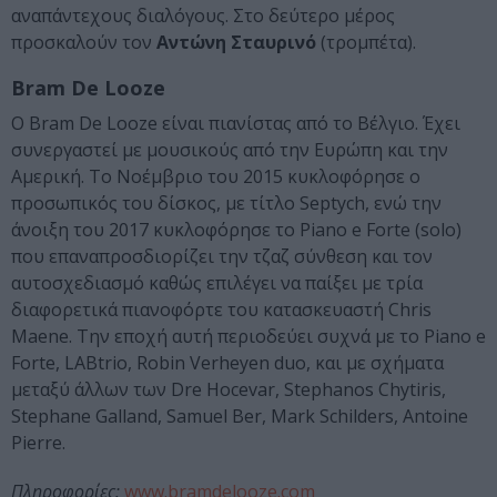
αναπάντεχους διαλόγους. Στο δεύτερο μέρος
προσκαλούν τον
Αντώνη Σταυρινό
(τρομπέτα).
Bram De Looze
Ο Bram De Looze είναι πιανίστας από το Βέλγιο. Έχει
συνεργαστεί με μουσικούς από την Ευρώπη και την
Αμερική. Το Νοέμβριο του 2015 κυκλοφόρησε ο
προσωπικός του δίσκος, με τίτλο Septych, ενώ την
άνοιξη του 2017 κυκλοφόρησε το Piano e Forte (solo)
που επαναπροσδιορίζει την τζαζ σύνθεση και τον
αυτοσχεδιασμό καθώς επιλέγει να παίξει με τρία
διαφορετικά πιανοφόρτε του κατασκευαστή Chris
Maene. Την εποχή αυτή περιοδεύει συχνά με το Piano e
Forte, LABtrio, Robin Verheyen duo, και με σχήματα
μεταξύ άλλων των Dre Hocevar, Stephanos Chytiris,
Stephane Galland, Samuel Ber, Mark Schilders, Antoine
Pierre.
Πληροφορίες
:
www.bramdelooze.com