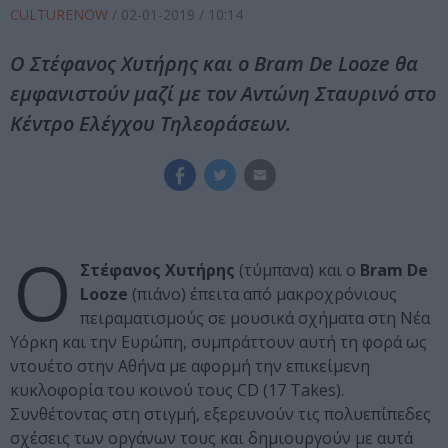
CULTURENOW
/
02-01-2019
/ 10:14
Ο Στέφανος Χυτήρης και ο Bram De Looze θα
εμφανιστούν μαζί με τον Αντώνη Σταυρινό στο
Κέντρο Ελέγχου Τηλεοράσεων.
Ο
Στέφανος Χυτήρης
(τύμπανα) και ο
Bram De
Looze
(πιάνο) έπειτα από μακροχρόνιους
πειραματισμούς σε μουσικά σχήματα στη Νέα
Υόρκη και την Ευρώπη, συμπράττουν αυτή τη φορά ως
ντουέτο στην Αθήνα με αφορμή την επικείμενη
κυκλοφορία του κοινού τους CD (17 Takes).
Συνθέτοντας στη στιγμή, εξερευνούν τις πολυεπίπεδες
σχέσεις των οργάνων τους και δημιουργούν με αυτά