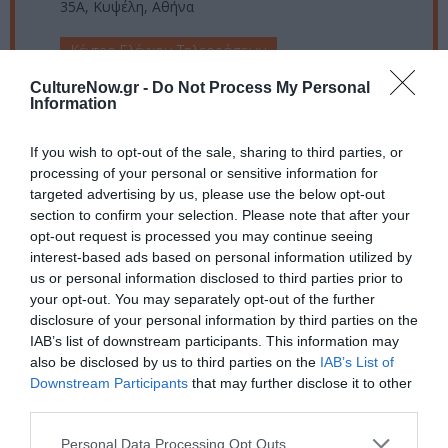
35Α, Κυψέλη, Αθήνα
Κέντρο Ελέγχου Τηλεοράσεων
CultureNow.gr -
Do Not Process My Personal
Eισιτήρια:
Information
6 €
If you wish to opt-out of the sale, sharing to third parties, or
Πληροφορίες / Κρατήσεις:
processing of your personal or sensitive information for
targeted advertising by us, please use the below opt-out
Τηλ.: 213.00.40.496 & 69.45.34.84.45 |
polychorosket.gr
section to confirm your selection. Please note that after your
opt-out request is processed you may continue seeing
interest-based ads based on personal information utilized by
Ακολουθήστε το Culturenow.gr στο
Google News
και
us or personal information disclosed to third parties prior to
μάθετε πρώτοι όλες τις ειδήσεις
your opt-out. You may separately opt-out of the further
disclosure of your personal information by third parties on the
Δείτε όλα τα
τελευταία νέα
για την Τέχνη και τον
IAB’s list of downstream participants. This information may
Πολιτισμό στο
Culturenow.gr
also be disclosed by us to third parties on the
IAB’s List of
Downstream Participants
that may further disclose it to other
third parties.
Νέοι Διαγωνισμοί
❯
Personal Data Processing Opt Outs