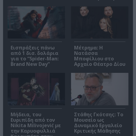
Εισπράξεις πάνω
Μέτρημα: Η
από 1 δισ. δολάρια
Νατάσσα
για το “Spider-Man:
Μποφίλιου στο
Brand New Day”
Αρχαίο Θέατρο Δίου
Μήδεια, του
Στάθης Γκότσης: Το
Ευριπίδη από τον
Μουσείο ως
Nikita Milivojević με
Δυναμικό Εργαλείο
την Καρυοφυλλιά
Κριτικής Μάθησης