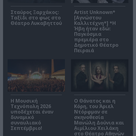
Σταύρος Ξαρχάκος:
Artist Unknown*
Ταξίδι στο φως στο
[Αγνώστου
Θέατρο Λυκαβηττού
Καλλιτέχνη*] *Η
Ήβη ήταν εδώ:
Παγκόσμια
πρεμιέρα στο
Δημοτικό Θέατρο
Πειραιά
Η Μουσική
Ο Θάνατος και η
Τεχνόπολη 2026
Κόρη, του Άριελ
υποδέχεται έναν
Ντόρφμαν σε
δυναμικό
σκηνοθεσία
συναυλιακό
Μανώλη Δούνια και
Σεπτέμβριο!
Αιμίλιου Χειλάκη
στο Θέατρο Αθηνών