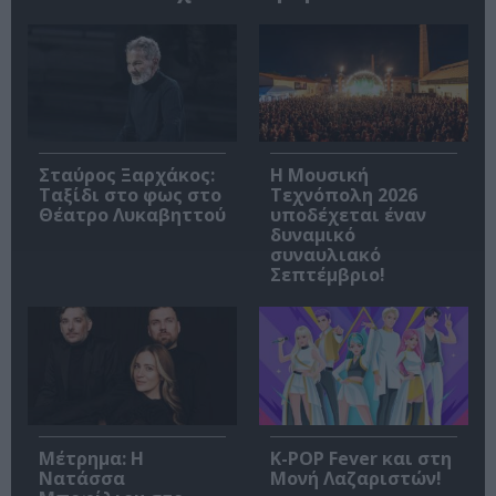
Σταύρος Ξαρχάκος:
Η Μουσική
Ταξίδι στο φως στο
Τεχνόπολη 2026
Θέατρο Λυκαβηττού
υποδέχεται έναν
δυναμικό
συναυλιακό
Σεπτέμβριο!
Μέτρημα: Η
K-POP Fever και στη
Νατάσσα
Μονή Λαζαριστών!