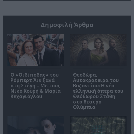
Δημοφιλή Άρθρα
O «Οιδίποδας» του
Θεοδώρα,
Ρόμπερτ Άικ ξανά
Αυτοκράτειρα του
στη Στέγη – Με τους
Βυζαντίου: Η νέα
Νίκο Κουρή & Μαρία
ελληνική όπερα του
Κεχαγιόγλου
Θεόδωρου Στάθη
στο θέατρο
Ολύμπια