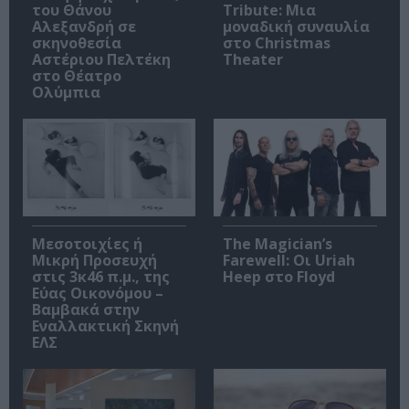
του Θάνου
Tribute: Μια
Αλεξανδρή σε
μοναδική συναυλία
σκηνοθεσία
στο Christmas
Αστέριου Πελτέκη
Theater
στο Θέατρο
Ολύμπια
Μεσοτοιχίες ή
The Magician’s
Μικρή Προσευχή
Farewell: Οι Uriah
στις 3κ46 π.μ., της
Heep στο Floyd
Εύας Οικονόμου –
Βαμβακά στην
Εναλλακτική Σκηνή
ΕΛΣ