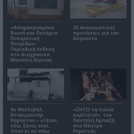
«Απομακρυσμένα
25 αναγνωστικές
Βουνά και Ποτάμια:
προτάσεις για τον
Πνευματική
Αύγουστο
Πατρίδα»:
Περιοδική έκθεση
στο Διαχρονικό
Μουσείο Αίγινας
9ο Φεστιβάλ
«ΖΗΤΩ τα λαϊκά
Ντοκιμαντέρ
κορίτσια!», του
Καρύστου – «Ξένος
Παντελή Αμπαζή
εδώ, ξένος εκεί,
στο Θέατρο
όπου κι αν πάω
Ρεματιάς