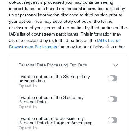
opt-out request is processed you may continue seeing
Newsletter
interest-based ads based on personal information utilized by
us or personal information disclosed to third parties prior to
Κάθε βδομάδα στο e-mail σας τα τελευταία νέα για
your opt-out. You may separately opt-out of the further
την Τέχνη και τον Πολιτισμό!
disclosure of your personal information by third parties on the
IAB’s list of downstream participants. This information may
also be disclosed by us to third parties on the
IAB’s List of
Downstream Participants
that may further disclose it to other
third parties.
Ακολουθήστε το Culturenow.gr
Personal Data Processing Opt Outs
I want to opt-out of the Sharing of my
personal data.
Opted In
Σχετικά Άρθρα
I want to opt-out of the Sale of my
Personal Data.
Opted In
I want to opt-out of processing my
Personal Data for Targeted Advertising.
Opted In