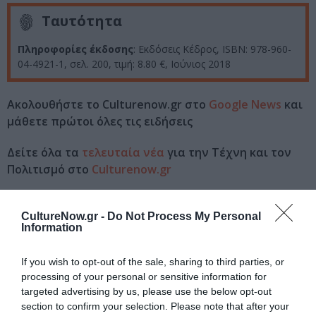
Ταυτότητα
Πληροφορίες έκδοσης
: Εκδόσεις Κέδρος, ISBN: 978-960-
04-4921-1, σελ. 200, τιμή: 8.80 €, Ιούνιος 2018
Ακολουθήστε το Culturenow.gr στο
Google News
και
μάθετε πρώτοι όλες τις ειδήσεις
Δείτε όλα τα
τελευταία νέα
για την Τέχνη και τον
Πολιτισμό στο
Culturenow.gr
Νέοι Διαγωνισμοί
❯
CultureNow.gr -
Do Not Process My Personal
Information
Tags
If you wish to opt-out of the sale, sharing to third parties, or
ΕΚΔΟΣΕΙΣ ΚΕΔΡΟΣ
ΕΛΛΗΝΕΣ ΣΥΓΓΡΑΦΕΙΣ
processing of your personal or sensitive information for
ΚΩΣΤΑΣ ΣΤΟΦΟΡΟΣ
ΠΑΙΔΙΚΟ ΒΙΒΛΙΟ
targeted advertising by us, please use the below opt-out
section to confirm your selection. Please note that after your