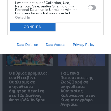
I want to opt-out of Collection, Use,
Retention, Sale, and/or Sharing of my
Πολυάννα Το
ΚΠΙΣΝ: Park your
Personal Data that Is Unrelated with the
Purposes for which it was collected.
παιχνίδι της χαράς,
Cinema – Αύγουστος
Opted In
της Κάρμεν
2026
Ρουγγέρη στο 55ο
Φεστιβάλ Ολύμπου
CONFIRM
2026
Data Deletion
Data Access
Privacy Policy
O κύριος Βρομύλος,
Τα Στενά
του Ντέιβιντ
Παπούτσια, της
Ουάλιαμς σε
Ζωρζ Σαρή σε
σκηνοθεσία
σκηνοθεσία
Δημήτρη Δεγαΐτη
Αθανασίας
στο 12ο Διεθνές
Καλογιάννη στον
Φεστιβάλ Άνδρου
Κινηματογράφο
Αθηναία