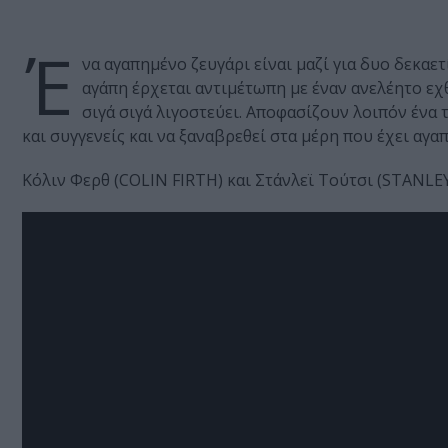
Έ
να αγαπημένο ζευγάρι είναι μαζί για δυο δεκαετ
αγάπη έρχεται αντιμέτωπη με έναν ανελέητο εχθ
σιγά σιγά λιγοστεύει. Αποφασίζουν λοιπόν ένα τ
και συγγενείς και να ξαναβρεθεί στα μέρη που έχει αγα
Κόλιν Φερθ (COLIN FIRTH) και Στάνλεϊ Τούτσι (STANLE