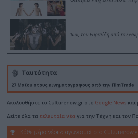
Φεστιβάλ Αισχύλεια 2026: Το 
Ίων, του Ευριπίδη από τον Θ
Ταυτότητα
27 Μαΐου στους κινηματογράφους από την FilmTrade
Ακολουθήστε το Culturenow.gr στο
Google News
και 
Δείτε όλα τα
τελευταία νέα
για την Τέχνη και τον Π
Κάθε μέρα νέοι διαγωνισμοί στο Culturenow.g