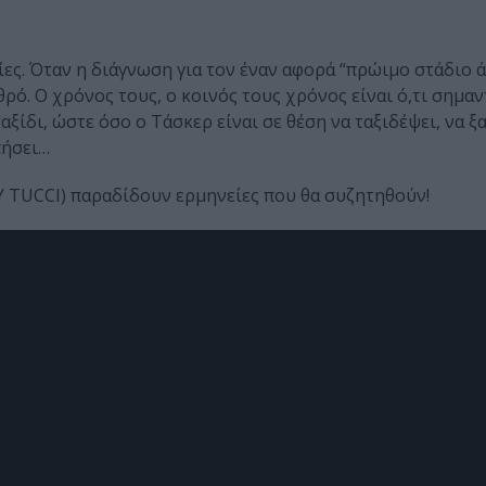
ίες. Όταν η διάγνωση για τον έναν αφορά “πρώιμο στάδιο ά
ρό. Ο χρόνος τους, ο κοινός τους χρόνος είναι ό,τι σημαν
αξίδι, ώστε όσο ο Τάσκερ είναι σε θέση να ταξιδέψει, να ξ
πήσει…
Y TUCCI) παραδίδουν ερμηνείες που θα συζητηθούν!