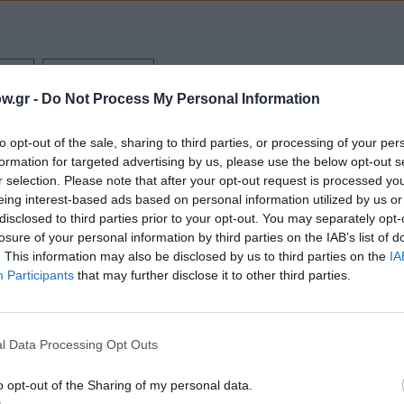
ΔΑΣ
ΞΕΝΕΣ ΤΑΙΝΙΕΣ
w.gr -
Do Not Process My Personal Information
to opt-out of the sale, sharing to third parties, or processing of your per
νη και τον Πολιτισμό!
formation for targeted advertising by us, please use the below opt-out s
r selection. Please note that after your opt-out request is processed y
eing interest-based ads based on personal information utilized by us or
disclosed to third parties prior to your opt-out. You may separately opt-
λουθήστε το Culturenow.gr
losure of your personal information by third parties on the IAB’s list of
. This information may also be disclosed by us to third parties on the
IA
Participants
that may further disclose it to other third parties.
χετικά Άρθρα
l Data Processing Opt Outs
o opt-out of the Sharing of my personal data.