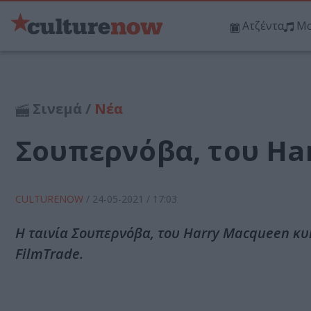
Ατζέντα
Μο
Σινεμά /
Νέα
Σουπερνόβα, του Ha
CULTURENOW
/
24-05-2021
/ 17:03
Η ταινία Σουπερνόβα, του Harry Macqueen κυ
FilmTrade.