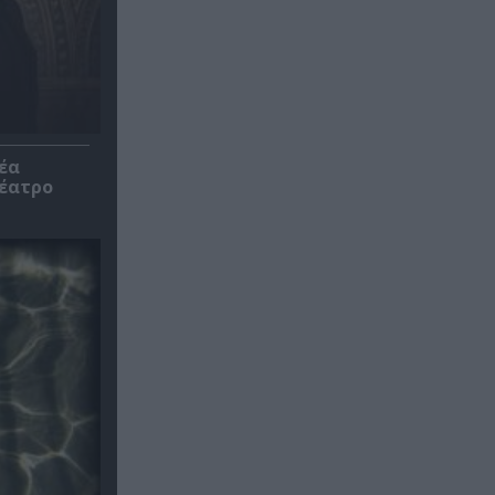
έα
θέατρο