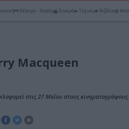
υσική
Θέατρο - Χορός
Σινεμά
Τέχνες
Βιβλίο
Φεσ
rry Macqueen
κλοφορεί στις 27 Μαΐου στους κινηματογράφους