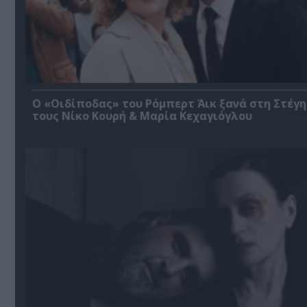
O «Οιδίποδας» του Ρόμπερτ Άικ ξανά στη Στέγη
τους Νίκο Κουρή & Μαρία Κεχαγιόγλου