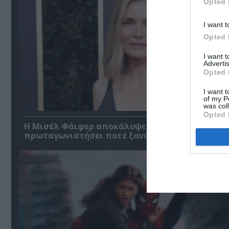
Opted 
I want t
Opted 
I want 
Advertis
Opted 
I want t
of my P
was col
Opted 
Η Μισέλ Φάιφερ αποκάλυψε ότι δεν θέλει να
πρωταγωνιστήσει ποτέ ξανά σε ταινία