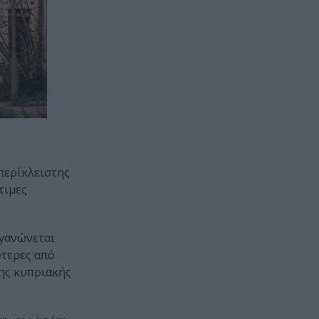
περίκλειστης
τιμες
ργανώνεται
ότερες από
ης κυπριακής