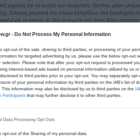
ές μηχανές και τα κινητά των τουριστών. Ωστόσο, φέρει μνήμες
ζης. Στέκεται μπροστά στο Λύκειο Ελληνίδων, στα ξενοδοχεία π
αγαζιά και τα σπίτια, σε όλα τα σημεία από όπου βίαια αποσπάσ
τας, μπορεί να παρατηρήσει την πόλη και τις εικόνες που αναδ
w.gr -
Do Not Process My Personal Information
ης,
Βαγγέλης Ιωακειμίδης
.
στο
Πολιτιστικό Κέντρο «Μελίνα» του Δήμου Αθηναίω
to opt-out of the sale, sharing to third parties, or processing of your per
 Τα εγκαίνια θα τιμήσουν με την παρουσία τους η Α.Ε. ο Π
formation for targeted advertising by us, please use the below opt-out s
r selection. Please note that after your opt-out request is processed y
ακαριώτατος Αρχιεπίσκοπος Αθηνών και Πάσης Ελλάδος κ.
eing interest-based ads based on personal information utilized by us or
disclosed to third parties prior to your opt-out. You may separately opt-
losure of your personal information by third parties on the IAB’s list of
πικού Οργανισμού «Αποστολή» της Ι.Α.Α. και εντάσσεται 
. This information may also be disclosed by us to third parties on the
IA
ρτάζει την ελευθερία της» που διοργανώνει ο Δήμος Αθην
Participants
that may further disclose it to other third parties.
νίας το MEGA. Την έκθεση υποστηρίζει η Photolab με την 
ε ηχοαπορροφητικά πάνελ. Η στρατηγική επικοινωνία και 
l Data Processing Opt Outs
o opt-out of the Sharing of my personal data.