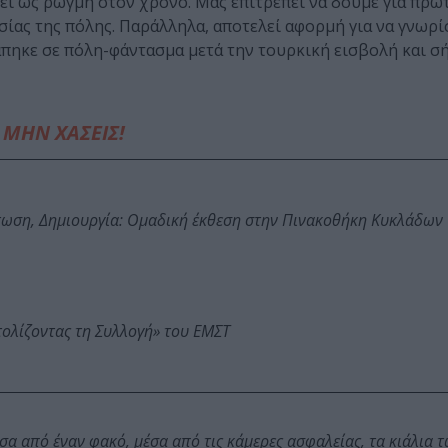
ί ως ρωγμή στον χρόνο. Μας επιτρέπει να δούμε για πρώ
σίας της πόλης. Παράλληλα, αποτελεί αφορμή για να γνωρ
πηκε σε πόλη-φάντασμα μετά την τουρκική εισβολή και σ
ΜΗΝ ΧΑΣΕΙΣ!
τωση, Δημιουργία: Ομαδική έκθεση στην Πινακοθήκη Κυκλάδων
τολίζοντας τη Συλλογή» του ΕΜΣΤ
σα από έναν φακό, μέσα από τις κάμερες ασφαλείας, τα κιάλια 