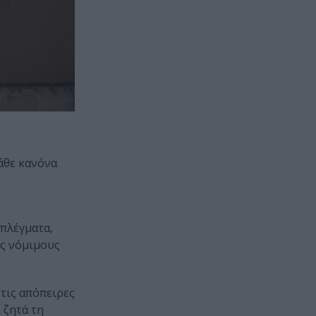
άθε κανόνα
πλέγματα,
υς νόμιμους
τις απόπειρες
 ζητά τη