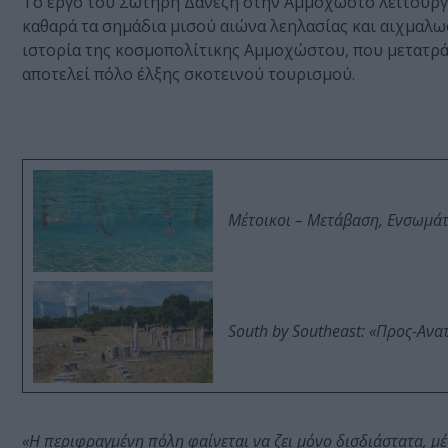
Το έργο του Σωτήρη Δανέζη στην Αμμόχωστο λειτουργε
καθαρά τα σημάδια μισού αιώνα λεηλασίας και αιχμαλω
ιστορία της κοσμοπολίτικης Αμμοχώστου, που μετατρά
αποτελεί πόλο έλξης σκοτεινού τουρισμού.
Μέτοικοι – Μετάβαση, Ενσωμά
South by Southeast: «Προς-Ανα
«Η περιφραγμένη πόλη φαίνεται να ζει μόνο δισδιάστατα, μέ