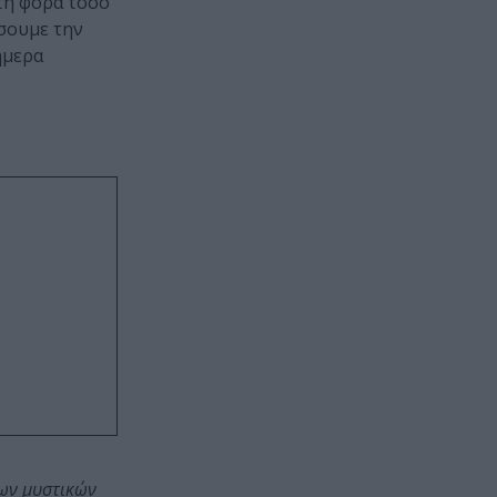
τη φορά τόσο
ίσουμε την
ήμερα
των μυστικών