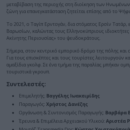
μεταβίβαση της περιοχής στη διοίκηση των Hνωμένων
ζώνη για επανεγκατάσταση ζητείται επίσης από το Ψήφι
Το 2021, ο Ταγίπ Ερντογάν, δια στόματος Ερσίν Τατάρ, 
Βαρωσίων, καλώντας τους Ελληνοκύπριους ιδιοκτήτες
Ακίνητης Περιουσίας» του ψευδοκράτους.
Σήμερα, στον κεντρικό εμπορικό δρόμο της πόλης και 
Για τους επισκέπτες και τους τουρίστες λειτουργούν κα
αμαξίδια γκολφ. Σε ένα τμήμα της παραλίας μπήκαν ομπ
τουριστικά γκρουπ.
Συντελεστές:
Επιμελητής:
Βαγγέλης Ιωακειμίδης
Παραγωγός:
Χρήστος Δανέζης
Οργάνωση & Συντονισμός Παραγωγής:
Βαρβάρα 
Έρευνα & Επιμέλεια Αρχειακού Υλικού:
Αριστέα Ρ
Μοντάζ Transmedia Doc:
Κώστας Χριστακόπου