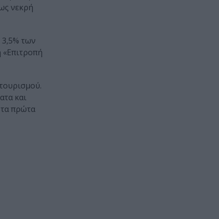
ως νεκρή
ο 3,5% των
η «Επιτροπή
 τουρισμού.
ατα και
 τα πρώτα