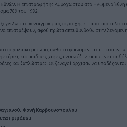
 Eθνών. Η επιστροφή της Αμμοχώστου στα Ηνωμένα Έθνη 
σμα 789 του 1992.
εξαγγέλλει το «άνοιγμα» μιας περιοχής η οποία αποτελεί τ
 να επιστρέψουν, αφού πρώτα απευθυνθούν στην λεγόμεν
στο παραλιακό μέτωπο, ανθεί το φαινόμενο του σκοτεινού
φετέριες και παιδικές χαρές, ενοικιάζονται πατίνια, ποδήλ
ρέλες και ξαπλώστρες. Οι ξεναγοί άρχισαν να υποδέχονται
Βαγιανού, Φανή Καρβουνοπούλου
ίτα Γριβάκου
λος