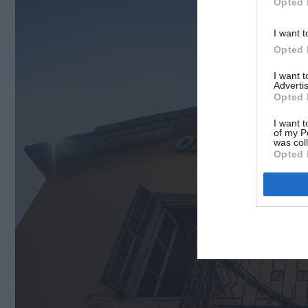
Opted 
I want t
Opted 
I want 
Advertis
Opted 
I want t
of my P
was col
Opted 