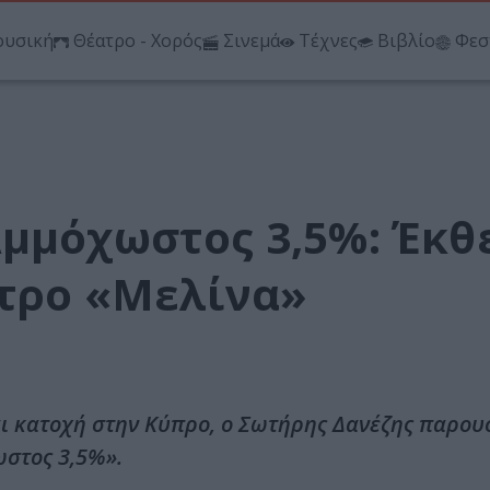
υσική
Θέατρο - Χορός
Σινεμά
Τέχνες
Βιβλίο
Φεσ
Αμμόχωστος 3,5%: Έκθ
ντρο «Μελίνα»
αι κατοχή στην Κύπρο, ο Σωτήρης Δανέζης παρουσ
στος 3,5%».