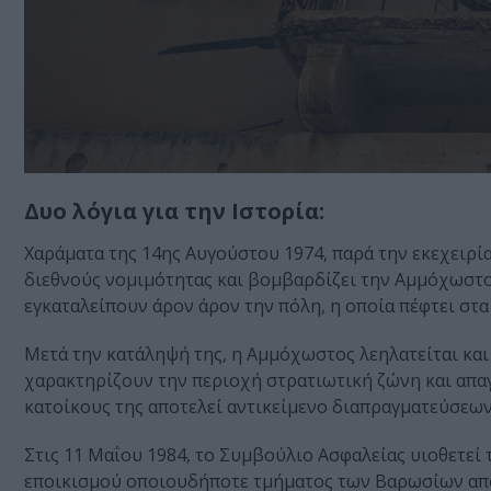
Δυο λόγια για την Ιστορία:
Χαράματα της 14ης Αυγούστου 1974, παρά την εκεχειρί
διεθνούς νομιμότητας και βομβαρδίζει την Αμμόχωστο,
εγκαταλείπουν άρον άρον την πόλη, η οποία πέφτει στ
Μετά την κατάληψή της, η Αμμόχωστος λεηλατείται κα
χαρακτηρίζουν την περιοχή στρατιωτική ζώνη και απαγ
κατοίκους της αποτελεί αντικείμενο διαπραγματεύσεων
Στις 11 Μαΐου 1984, το Συμβούλιο Ασφαλείας υιοθετεί 
εποικισμού οποιουδήποτε τμήματος των Bαρωσίων από 