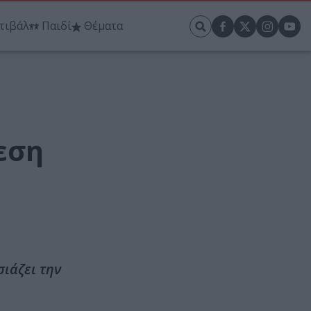
τιβάλ
Παιδί
Θέματα
εση
ιάζει την