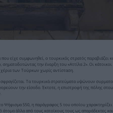
α που είχε συμφωνηθεί, ο τουρκικός στρατός παραβιάζει κ
 σηματοδοτώντας την έναρξη του «Αττίλα 2». Οι κάτοικοι
α χέρια των Τούρκων χωρίς αντίσταση.
ι σφραγίζεται. Τα τουρκικά στρατεύματα υψώνουν συρματο
ορεύουν την είσοδο. Έκτοτε, η επιστροφή της πόλης στο
.
το Ψήφισμα 550, η παράγραφος 5 του οποίου χαρακτηρίζει 
άτομα άλλα από τους κατοίκους τους ως απαράδεκτες και