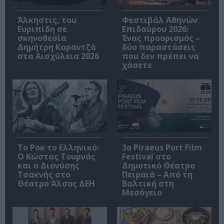
Άλκηστις, του
Φεστιβάλ Αθηνών
Ευριπίδη σε
Επιδαύρου 2026:
σκηνοθεσία
Ένας προορισμός –
Δημήτρη Καραντζά
δύο παραστάσεις
στα Αισχύλεια 2026
που δεν πρέπει να
χάσετε
Το Ροκ το Ελληνικό:
3o Piraeus Port Film
Ο Κώστας Τουρνάς
Festival στο
και ο Διονύσης
Δημοτικό Θέατρο
Τσακνής στο
Πειραιά – Από τη
Θέατρο Άλσος ΔΕΗ
Βαλτική στη
Μεσόγειο