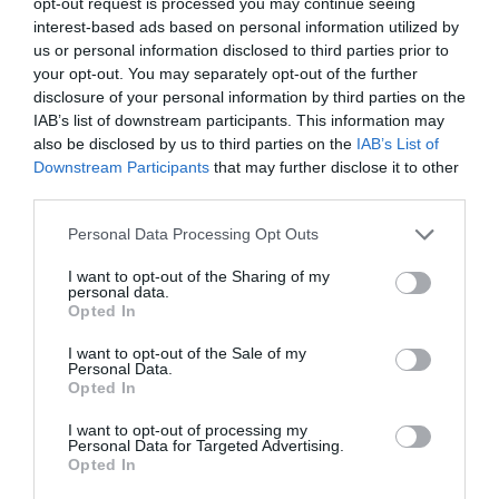
opt-out request is processed you may continue seeing
www.tintgallery.gr
interest-based ads based on personal information utilized by
us or personal information disclosed to third parties prior to
Ακολουθήστε το Culturenow.gr στο
Google News
και
your opt-out. You may separately opt-out of the further
μάθετε πρώτοι όλες τις ειδήσεις
disclosure of your personal information by third parties on the
IAB’s list of downstream participants. This information may
Δείτε όλα τα
τελευταία νέα
για την Τέχνη και τον
also be disclosed by us to third parties on the
IAB’s List of
Πολιτισμό στο
Culturenow.gr
Downstream Participants
that may further disclose it to other
third parties.
Νέοι Διαγωνισμοί
❯
Personal Data Processing Opt Outs
I want to opt-out of the Sharing of my
Newsletter
personal data.
Opted In
Κάθε βδομάδα στο e-mail σας τα τελευταία νέα για
την Τέχνη και τον Πολιτισμό!
I want to opt-out of the Sale of my
Personal Data.
Opted In
I want to opt-out of processing my
Personal Data for Targeted Advertising.
Opted In
Ακολουθήστε το Culturenow.gr