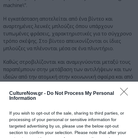
machine\”.
Η εγκατάσταση αποτελείται από ένα βίντεο και
αναρτημένες λευκές μπλούζες όπου υπάρχουν
τυπωμένες φράσεις, χαρακτηριστικές για το σύγχρονο
τρόπο σκέψης. Στο βίντεο απεικονίζονται οι ίδιες
μπλούζες να πλένονται μέσα σε ένα πλυντήριο.
Καθώς στροβιλίζονται και αναμιγνύονται μεταξύ τους
παραπέμπουν στην μετάβαση των αντιλήψεων και των
ιδεών από την ατομική στην κοινωνική σφαίρα και από
την θεωρία στην πράξη.
CultureNow.gr -
Do Not Process My Personal
info
Information
23 Φεβρουαρίου έως 22 Μαρτίου 2008
Γκαλερί TinT
If you wish to opt-out of the sale, sharing to third parties, or
Χρυσ. Σμύρνης 13,
processing of your personal or sensitive information for
targeted advertising by us, please use the below opt-out
Τηλ. 2310 235 689 fax 2310 220 191
section to confirm your selection. Please note that after your
tint@otenet.gr