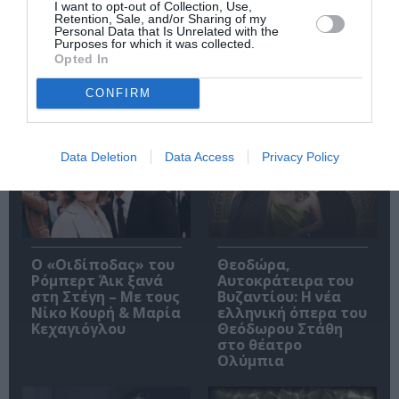
I want to opt-out of Collection, Use,
Retention, Sale, and/or Sharing of my
Personal Data that Is Unrelated with the
Purposes for which it was collected.
Opted In
CONFIRM
Δημοφιλή Άρθρα
Data Deletion
Data Access
Privacy Policy
O «Οιδίποδας» του
Θεοδώρα,
Ρόμπερτ Άικ ξανά
Αυτοκράτειρα του
στη Στέγη – Με τους
Βυζαντίου: Η νέα
Νίκο Κουρή & Μαρία
ελληνική όπερα του
Κεχαγιόγλου
Θεόδωρου Στάθη
στο θέατρο
Ολύμπια