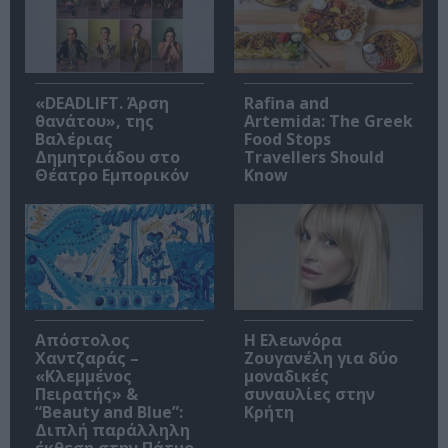
«DEADLIFT. Άρση
Rafina and
θανάτου», της
Artemida: The Greek
Βαλέριας
Food Stops
Δημητριάδου στο
Travellers Should
Θέατρο Εμπορικόν
Know
Απόστολος
Η Ελεωνόρα
Χαντζαράς –
Ζουγανέλη για δύο
«Κλεμμένος
μοναδικές
Πειρατής» &
συναυλίες στην
“Beauty and Blue”:
Κρήτη
Διπλή παράλληλη
έκθεση στην Πάτμο