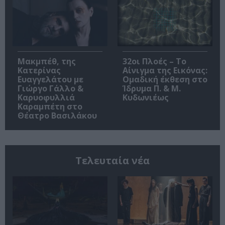
Μακμπέθ, της
32οι Πλοές – Το
Κατερίνας
Αίνιγμα της Εικόνας:
Ευαγγελάτου με
Ομαδική έκθεση στο
Γιώργο Γάλλο &
Ίδρυμα Π. & Μ.
Καρυοφυλλιά
Κυδωνιέως
Καραμπέτη στο
Θέατρο Βασιλάκου
Τελευταία νέα