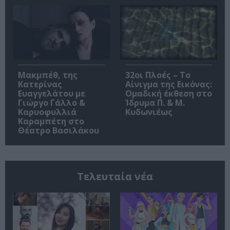
Μακμπέθ, της
32οι Πλοές – Το
Κατερίνας
Αίνιγμα της Εικόνας:
Ευαγγελάτου με
Ομαδική έκθεση στο
Γιώργο Γάλλο &
Ίδρυμα Π. & Μ.
Καρυοφυλλιά
Κυδωνιέως
Καραμπέτη στο
Θέατρο Βασιλάκου
Τελευταία νέα