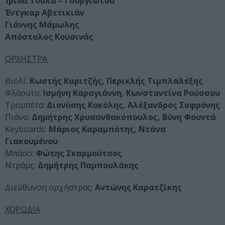
Ίριδα Τούλα – Γουργιώτου
Έντγκαρ Αβετικιάν
Γιάννης Μάμωλης
Απόστολος Κουσινάς
ΟΡΧΗΣΤΡΑ
Βιολί:
Κωστής Καριτζής, Περικλής Τιμπλαλέξης
Φλάουτο:
Ισμήνη Καραγιάννη, Κωνσταντίνα Ρούσσου
Τρομπέτα:
Διονύσης Κοκόλης, Αλέξανδρος Σοφρόνης
Πιάνο:
Δημήτρης Χρυσανθακόπουλος, Βύνη Φουντά
Κeyboards:
Μάριος Καραμπότης, Ντάνα
Γιακουμένου
Μπάσο:
Φώτης Σκαρμούτσος
Ντράμς:
Δημήτρης Παμπουλάκης
Διεύθυνση ορχήστρας:
Αντώνης Καρατζίκης
ΧΟΡΩΔΙΑ