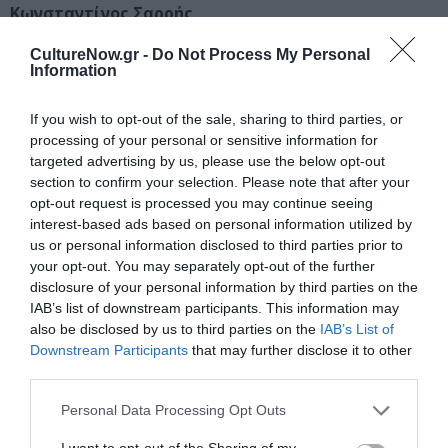
Κωνσταντίνος Σαρρής
Μαρτίνα Μωραΐτη
CultureNow.gr -
Do Not Process My Personal
Βασιλεία Προσπαθοπούλου
Information
Αλέξανδρος Φωτιάδης
Σεμέλη Σακελλαρίου
If you wish to opt-out of the sale, sharing to third parties, or
Κυριάκος Δημητρόπουλος
processing of your personal or sensitive information for
Γιώργος Χουσάκος
targeted advertising by us, please use the below opt-out
section to confirm your selection. Please note that after your
opt-out request is processed you may continue seeing
interest-based ads based on personal information utilized by
us or personal information disclosed to third parties prior to
your opt-out. You may separately opt-out of the further
disclosure of your personal information by third parties on the
IAB’s list of downstream participants. This information may
also be disclosed by us to third parties on the
IAB’s List of
Downstream Participants
that may further disclose it to other
third parties.
Personal Data Processing Opt Outs
I want to opt-out of the Sharing of my