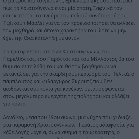
Ο μίζερος και τσιγκούνης Εμπενίζερ Σκρουτζ πιστεύει
πως τα Χριστούγεννα είναι μία απάτη. Ξαφνικά τον
επισκέπτεται το πνεύμα του παλιού συνέταιρού του,
Τζέικομπ Μάρλεϊ για να τον προειδοποιήσει να αλλάξει
τον μοχθηρό και άπονο χαρακτήρα του ώστε να μην
έχει την ίδια κατάληξη με αυτόν.
Τα τρία φαντάσματα των Χριστουγέννων, του
Παρελθόντος, του Παρόντος και του Μέλλοντος θα του
θυμίσουν τα λάθη του και θα τον βοηθήσουν να
μετανιώσει για την άκαρδη συμπεριφορά του. Τελικά, ο
πάμπλουτος και φιλάργυρος Σκρουτζ που δεν
αισθάνεται συμπόνια για κανέναν, μεταμορφώνεται
στον μεγαλύτερο ευεργέτη της πόλης του και αλλάζει
για πάντα.
Λονδίνο, μέσα του 19ου αιώνα, μια νύχτα που χιόνιζε,
μια παραμονή Χριστουγέννων… Γεμάτος αδιαφορία, για
κάθε λογής μαγεία, συναίσθημα ή τρυφερότητα, ο