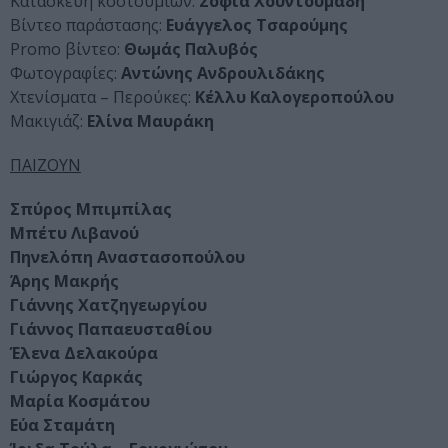
Κατασκευή κοστουμιών:
Σοφία Χουντουμάδη
Βίντεο παράστασης:
Ευάγγελος Τσαρούμης
Promo βίντεο:
Θωμάς Παλυβός
Φωτογραφίες:
Αντώνης Ανδρουλιδάκης
Χτενίσματα – Περούκες:
Κέλλυ Καλογεροπούλου
Μακιγιάζ:
Ελίνα Μαυράκη
ΠΑΙΖΟΥΝ
Σπύρος Μπιμπίλας
Μπέτυ Λιβανού
Πηνελόπη Αναστασοπούλου
Άρης Μακρής
Γιάννης Χατζηγεωργίου
Γιάννος Παπαευσταθίου
Έλενα Δελακούρα
Γιώργος Καρκάς
Μαρία Κοσμάτου
Εύα Σταμάτη