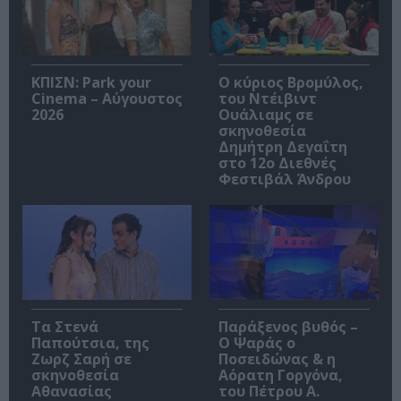
ΚΠΙΣΝ: Park your
O κύριος Βρομύλος,
Cinema – Αύγουστος
του Ντέιβιντ
2026
Ουάλιαμς σε
σκηνοθεσία
Δημήτρη Δεγαΐτη
στο 12ο Διεθνές
Φεστιβάλ Άνδρου
Τα Στενά
Παράξενος βυθός –
Παπούτσια, της
Ο Ψαράς ο
Ζωρζ Σαρή σε
Ποσειδώνας & η
σκηνοθεσία
Αόρατη Γοργόνα,
Αθανασίας
του Πέτρου Α.