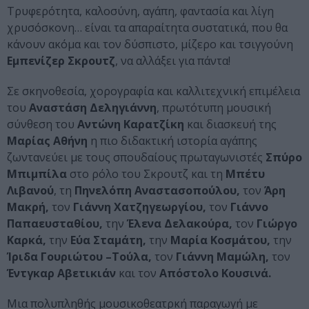
Τρυφερότητα, καλοσύνη, αγάπη, φαντασία και λίγη
χρυσόσκονη… είναι τα απαραίτητα συστατικά, που θα
κάνουν ακόμα και τον δύσπιστο, μίζερο και τσιγγούνη
Εμπενίζερ Σκρουτζ
, να αλλάξει για πάντα!
Σε σκηνοθεσία, χορογραφία και καλλιτεχνική επιμέλεια
του
Αναστάση Δεληγιάννη
, πρωτότυπη μουσική
σύνθεση του
Αντώνη Καρατζίκη
και διασκευή της
Μαρίας Αθήνη
η πιο διδακτική ιστορία αγάπης
ζωντανεύει με τους σπουδαίους πρωταγωνιστές
Σπύρο
Μπιμπίλα
στο ρόλο του Σκρουτζ και τη
Μπέτυ
Λιβανού
, τη
Πηνελόπη Αναστασοπούλου,
τον
Άρη
Μακρή,
τον
Γιάννη Χατζηγεωργίου,
τον
Γιάννο
Παπαευσταθίου,
την
Έλενα Δελακούρα,
τον
Γιώργο
Καρκά,
την
Εύα Σταμάτη,
την
Μαρία Κοσμάτου,
την
Ίριδα Γουριώτου –Τούλα,
τον
Γιάννη Μαμώλη,
τον
Έντγκαρ Αβετικιάν
και τον
Απόστολο Κουσινά.
Μια πολυπληθής μουσικοθεατρκή παραγωγή με