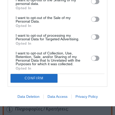
personal data.
Ταυτότητα Εκδήλωσης
Opted In
I want to opt-out of the Sale of my
Ημερομηνία:
Personal Data.
Opted In
17/12/2021
30/01/2022
Από:
Εως:
Σάββατο 18.00 | Κυριακή 12.00
I want to opt-out of processing my
Personal Data for Targeted Advertising.
Opted In
Τοποθεσία:
I want to opt-out of Collection, Use,
Θέατρο Κάτια Δανδουλάκη, Αγίου Μελετίου 61Α,
Retention, Sale, and/or Sharing of my
Κυψέλη
Personal Data that Is Unrelated with the
Purposes for which it was collected.
Opted In
Θέατρο Κάτια Δανδουλάκη
CONFIRM
Eισιτήρια:
Α ζώνη 30€ | Β ζώνη 25€ | Γ ζώνη 20€ | Δ ζώνη 15€ |
Data Deletion
Data Access
Privacy Policy
Ε ζώνη 12€
Πληροφορίες / Κρατήσεις: