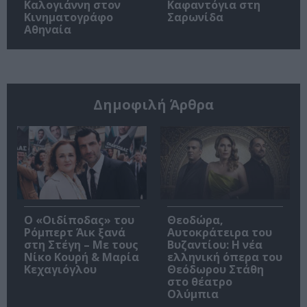
Καλογιάννη στον
Καφαντόγια στη
Κινηματογράφο
Σαρωνίδα
Αθηναία
Δημοφιλή Άρθρα
O «Οιδίποδας» του
Θεοδώρα,
Ρόμπερτ Άικ ξανά
Αυτοκράτειρα του
στη Στέγη – Με τους
Βυζαντίου: Η νέα
Νίκο Κουρή & Μαρία
ελληνική όπερα του
Κεχαγιόγλου
Θεόδωρου Στάθη
στο θέατρο
Ολύμπια