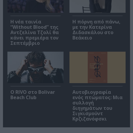
Η νέα ταινία
Η πόρνη από πάνω,
“Without Blood” της
με την Κατερίνα
Αντζελίνα Τζολί θα
Διδασκάλου στο
κάνει πρεμιέρα τον
Βεάκειο
Σεπτέμβριο
Ο RIVO στο Bolivar
Αυτοβιογραφία
Beach Club
ενός πτώματος: Μια
συλλογή
διηγημάτων του
Σιγκισμούντ
Κρζιζανόφσκι