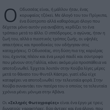
Ο
Οδυσσέας είναι, ή μάλλον ήταν, ένας
κορυφαίος τζόκεϊ. Με άλογό του τον Πρίγκιπα,
ένα δύστροπο αλλά καθαρόαιμο άλογο που
δέχεται μόνο αυτόν για αναβάτη, κερδίζει το ένα
τρόπαιο μετά το άλλο. Ο ιππόδρομος, ο αγώνας, ήταν η
ζωή του, αλλά ο πιεστικός τρόπος ζωής, οι υψηλές
απαιτήσεις και προσδοκίες τον οδήγησαν στις
καταχρήσεις. Ο Οδυσσέας, στη δύση πια της καριέρας
του, έχοντας πλέον και ένα μικρό παιδί και σύντροφο
που μένουν στη Γαλλία, κάνει ακόμα μία προσπάθεια να
αποτοξινωθεί. Έρχεται λοιπόν στην Κούβα λίγες μέρες
μετά το θάνατο του Φιντέλ Κάστρο, γιατί εδώ είχε
καταφέρει να αποτοξινωθεί την τελευταία φορά. Στην
Κούβα συναντάει τον πατέρα του ο οποίος τα τελευταία
χρόνια μένει μόνιμα στην Αβάνα.
Οι
«Σκληρές Φωτογραφίες»
είναι ένα έργο με τρεις
δυνατούς χαρακτήρες, δύο άντρες και ένα άλογο, που