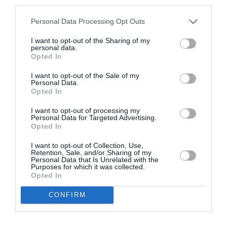
third parties.
Tags
Personal Data Processing Opt Outs
ΔΡΑΜΑ - ΚΟΙΝΩΝΙΚΟ - ΣΥΓΧΡΟΝΟ
ΕΛΛΗΝΙΚΟ ΕΡΓΟ
I want to opt-out of the Sharing of my
ΘΕΑΤΡΙΚΕΣ ΠΑΡΑΣΤΑΣΕΙΣ 2022 - 2023
personal data.
Opted In
Newsletter
I want to opt-out of the Sale of my
Personal Data.
Κάθε βδομάδα στο e-mail σας τα τελευταία νέα για
Opted In
την Τέχνη και τον Πολιτισμό!
I want to opt-out of processing my
Personal Data for Targeted Advertising.
Opted In
I want to opt-out of Collection, Use,
Retention, Sale, and/or Sharing of my
Personal Data that Is Unrelated with the
Ακολουθήστε το Culturenow.gr
Purposes for which it was collected.
Opted In
CONFIRM
Σχετικά Άρθρα