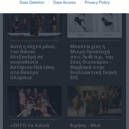
Data Deletion
Data Access
Privacy Policy
Αυτή η νύχτα μένει,
Μεσοτοιχίες ή
του Θάνου
Μικρή Προσευχή
Αλεξανδρή σε
στις 3κ46 π.μ., της
σκηνοθεσία
Εύας Οικονόμου –
Αστέριου Πελτέκη
Βαμβακά στην
στο Θέατρο
Εναλλακτική Σκηνή
Ολύμπια
ΕΛΣ
«ΖΗΤΩ τα λαϊκά
Ειρήνη – Μια