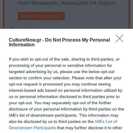
Studio Μαυρομιχάλη, Μαυρομιχάλη 134, Εξάρχεια
Studio Μαυρομιχάλη
Eισιτήρια:
CultureNow.gr -
Do Not Process My Personal
Γενική Είσοδος: 12€
Information
Πληροφορίες / Κρατήσεις:
If you wish to opt-out of the sale, sharing to third parties, or
Τηλ.: 21 0645 3330 |
studiomavromihali.gr
processing of your personal or sensitive information for
targeted advertising by us, please use the below opt-out
section to confirm your selection. Please note that after your
Ακολουθήστε το Culturenow.gr στο
Google News
και
opt-out request is processed you may continue seeing
μάθετε πρώτοι όλες τις ειδήσεις
interest-based ads based on personal information utilized by
us or personal information disclosed to third parties prior to
Δείτε όλα τα
τελευταία νέα
για την Τέχνη και τον
your opt-out. You may separately opt-out of the further
Πολιτισμό στο
Culturenow.gr
disclosure of your personal information by third parties on the
IAB’s list of downstream participants. This information may
also be disclosed by us to third parties on the
IAB’s List of
Νέοι Διαγωνισμοί
❯
Downstream Participants
that may further disclose it to other