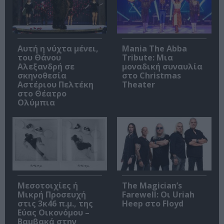
Αυτή η νύχτα μένει,
Mania The Abba
του Θάνου
Tribute: Μια
Αλεξανδρή σε
μοναδική συναυλία
σκηνοθεσία
στο Christmas
Αστέριου Πελτέκη
Theater
στο Θέατρο
Ολύμπια
Μεσοτοιχίες ή
The Magician’s
Μικρή Προσευχή
Farewell: Οι Uriah
στις 3κ46 π.μ., της
Heep στο Floyd
Εύας Οικονόμου –
Βαμβακά στην