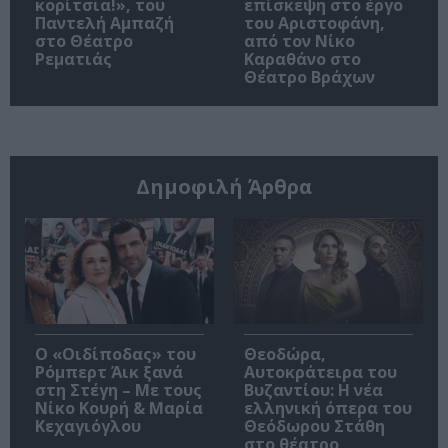
κορίτσια!», του
επίσκεψη στο έργο
Παντελή Αμπαζή
του Αριστοφάνη,
στο Θέατρο
από τον Νίκο
Ρεματιάς
Καραθάνο στο
Θέατρο Βράχων
Δημοφιλή Άρθρα
O «Οιδίποδας» του
Θεοδώρα,
Ρόμπερτ Άικ ξανά
Αυτοκράτειρα του
στη Στέγη – Με τους
Βυζαντίου: Η νέα
Νίκο Κουρή & Μαρία
ελληνική όπερα του
Κεχαγιόγλου
Θεόδωρου Στάθη
στο θέατρο