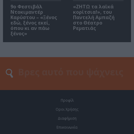
9ο Φεστιβάλ
«ΖΗΤΩ τα λαϊκά
Ντοκιμαντέρ
κορίτσια!», του
Καρύστου – «Ξένος
Παντελή Αμπαζή
εδώ, ξένος εκεί,
στο Θέατρο
όπου κι αν πάω
Ρεματιάς
ξένος»
Προφίλ
Οροι Χρήσης
Διαφήμιση
Επικοινωνία