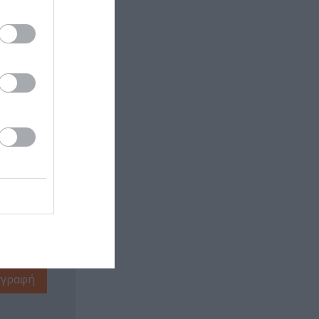
 εδώ!
❯