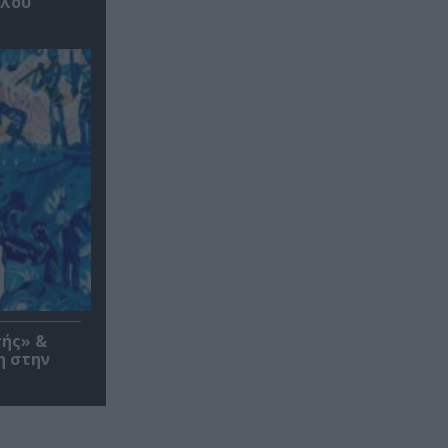
υλου
τής» &
η στην