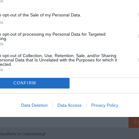
In
o opt-out of the Sale of my Personal Data.
μάθετε πρώτοι όλες τις ειδήσεις
In
to opt-out of processing my Personal Data for Targeted
ολιτισμό στο
Culturenow.gr
ing.
In
r
Δες
o opt-out of Collection, Use, Retention, Sale, and/or Sharing
ersonal Data that Is Unrelated with the Purposes for which it
lected.
In
CONFIRM
Data Deletion
Data Access
Privacy Policy
νη και τον Πολιτισμό!
λουθήστε το Culturenow.gr