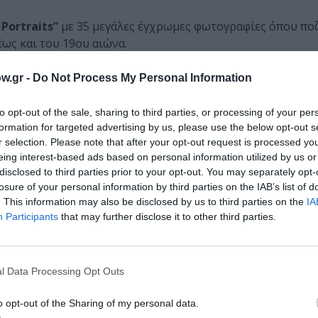
 Portraits”
με 35 μεγάλες έγχρωμες φωτογραφίες όπου ποζ
ως και του 19ου αιώνα.
ύκλες και ψεύτικα προσθετικά μέλη και παρουσίασε φωτογ
w.gr -
Do Not Process My Personal Information
οιώντας παράξενα— την πορνογραφία.
to opt-out of the sale, sharing to third parties, or processing of your per
ιήσει την ψηφιακή τεχνολογία για να χειραγωγήσει περαιτέ
formation for targeted advertising by us, please use the below opt-out s
θεσε ψυχεδελικά σκηνικά που είναι ταυτόχρονα παιχνιδιά
r selection. Please note that after your opt-out request is processed y
σε μια πράσινη οθόνη για να δημιουργήσει ένα μεγαλειώδ
eing interest-based ads based on personal information utilized by us or
disclosed to third parties prior to your opt-out. You may separately opt-
ης κοινωνίας. Στη σειρά της
“Flappers”
(2016), ο θεατής έρ
losure of your personal information by third parties on the IAB’s list of
Χόλιγουντ της δεκαετίας του 1920.
. This information may also be disclosed by us to third parties on the
IA
Participants
that may further disclose it to other third parties.
 ανεβάζει πορτρέτα που χρησιμοποιούν μια σειρά από εφαρ
νες, οι αναρτήσεις υπογραμμίζουν τον διαχωρισμό του I
ύγχρονη κοινωνία.
l Data Processing Opt Outs
2023, Gelatin silver print and chromogenic color print, 101.6 x
o opt-out of the Sharing of my personal data.