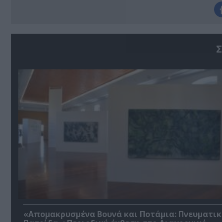
Σ
«Απομακρυσμένα Βουνά και Ποτάμια: Πνευματικ