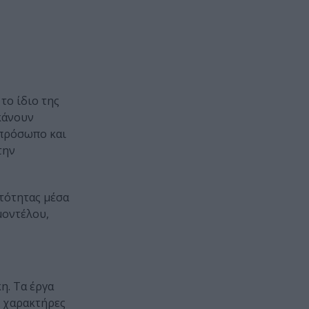
το ίδιο της
κάνουν
 πρόσωπο και
την
υτότητας μέσα
μοντέλου,
η. Τα έργα
ς χαρακτήρες