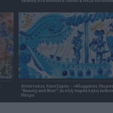
Έκθεση στο Μουσείο Πάνου & Ηλία Ηλιόπο
:
Απόστολος Χαντζαράς – «Κλεμμένος Πειρα
“Beauty and Blue”: Διπλή παράλληλη έκθεσ
Πάτμο