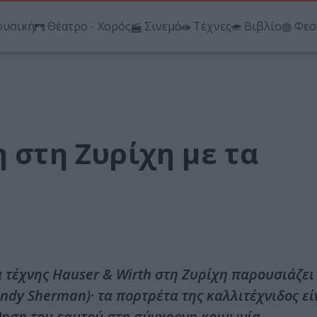
υσική
Θέατρο - Χορός
Σινεμά
Τέχνες
Βιβλίο
Φεσ
η στη Ζυρίχη με τα
 τέχνης Hauser & Wirth στη Ζυρίχη παρουσιάζει
ndy Sherman)· τα πορτρέτα της καλλιτέχνιδος εί
ηση του εαυτού στη σύγχρονη κοινωνία.