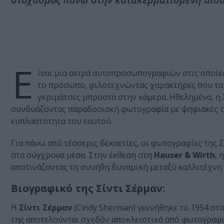
Ε
ίναι μια σειρά αυτοπροσωπογραφιών στις οποίε
το πρόσωπο, φιλοτεχνώντας χαρακτήρες που ταρ
γκριμάτσες μπροστά στην κάμερα. Ηθελημένα, η 
συνδυάζοντας παραδοσιακή φωτογραφία με ψηφιακές τε
ευπλαστότητα του εαυτού.
Για πάνω από τέσσερις δεκαετίες, οι φωτογραφίες της
στα σύγχρονα μέσα. Στην έκθεση στη
Hauser & Wirth
, 
αποτινάζοντας τη συνήθη δυναμική μεταξύ καλλιτέχνη 
Βιογραφικό της Σίντι Σέρμαν:
Η
Σίντι Σέρμαν
(Cindy Sherman) γεννήθηκε το 1954 στο 
της αποτελούνται σχεδόν αποκλειστικά από φωτογραφι