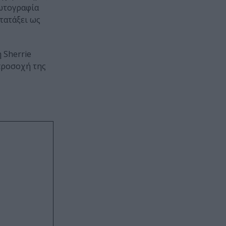
φωτογραφία
τατάξει ως
 Sherrie
 προσοχή της