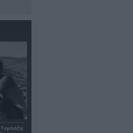
 Τομπάζη: