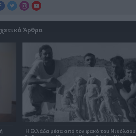
χετικά Άρθρα
ή
Η Ελλάδα μέσα από τον φακό του Νικόλαου