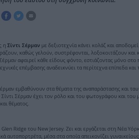
ς η
Σίντι Σέρμαν
με δεξιοτεχνία κάνει κολάζ και αποδομεί 
άζουν, καθώς γελούν, συστρέφονται, λοξοκοιτάζουν και 
Σέρμαν αφαιρεί κάθε είδους φόντο, εστιάζοντας μόνο στο
χνικές επέμβασης αναδεικνύει τα περίτεχνα επίπεδα και 
 Σέρμαν εμβαθύνουν στα θέματα της αναπαράστασης και τα
η Σίντι Σέρμαν έχει τον ρόλο και του φωτογράφου και του 
και θέματος.
Glen Ridge του New Jersey. Ζει και εργάζεται στη Νέα Υόρκ
κά αυτοπορτρέτα, μέσα στα οποία απεικονίζει γυναικείου