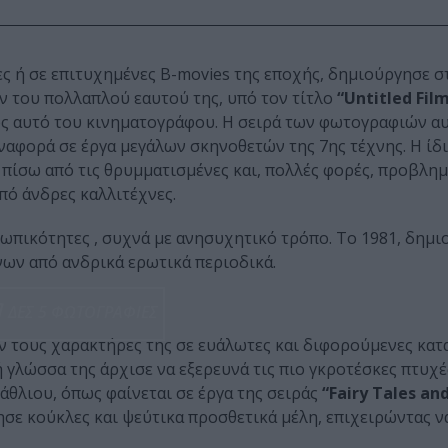
ς ή σε επιτυχημένες B-movies της εποχής, δημιούργησε σ
ν του πολλαπλού εαυτού της, υπό τον τίτλο
“Untitled Film
ως αυτό του κινηματογράφου. Η σειρά των φωτογραφιών α
αναφορά σε έργα μεγάλων σκηνοθετών της 7ης τέχνης. Η ίδι
 πίσω από τις θρυμματισμένες και, πολλές φορές, προβλημ
πό άνδρες καλλιτέχνες.
σωπικότητες , συχνά με ανησυχητικό τρόπο. Το 1981, δημι
ων από ανδρικά ερωτικά περιοδικά.
ΔΕΣ 5 ΦΩΤΟΓΡΑΦΙΕΣ
υν τους χαρακτήρες της σε ευάλωτες και διφορούμενες κατ
κή γλώσσα της άρχισε να εξερευνά τις πιο γκροτέσκες πτυχέ
θλιου, όπως φαίνεται σε έργα της σειράς
“Fairy Tales and
ησε κούκλες και ψεύτικα προσθετικά μέλη, επιχειρώντας ν