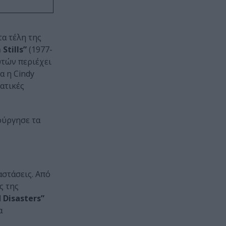
τα τέλη της
 Stills”
(1977-
υτών περιέχει
α η Cindy
ατικές
ούργησε τα
αστάσεις. Από
ς της
 Disasters”
α