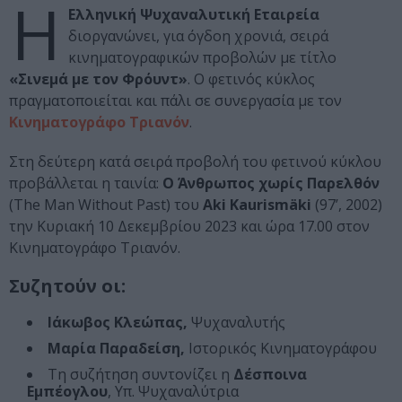
Η
Ελληνική Ψυχαναλυτική Εταιρεία
διοργανώνει, για όγδοη χρονιά, σειρά
κινηματογραφικών προβολών με τίτλο
«Σινεμά με τον Φρόυντ»
. Ο φετινός κύκλος
πραγματοποιείται και πάλι σε συνεργασία με τον
Κινηματογράφο Τριανόν
.
Στη δεύτερη κατά σειρά προβολή του φετινού κύκλου
προβάλλεται η ταινία:
Ο Άνθρωπος χωρίς Παρελθόν
(The Man Without Past) του
Aki Kaurismäki
(97’, 2002)
την Κυριακή 10 Δεκεμβρίου 2023 και ώρα 17.00 στον
Κινηματογράφο Τριανόν.
Συζητούν οι:
Ιάκωβος Κλεώπας,
Ψυχαναλυτής
Μαρία Παραδείση,
Ιστορικός Κινηματογράφου
Τη συζήτηση συντονίζει η
Δέσποινα
Εμπέογλου
, Υπ. Ψυχαναλύτρια