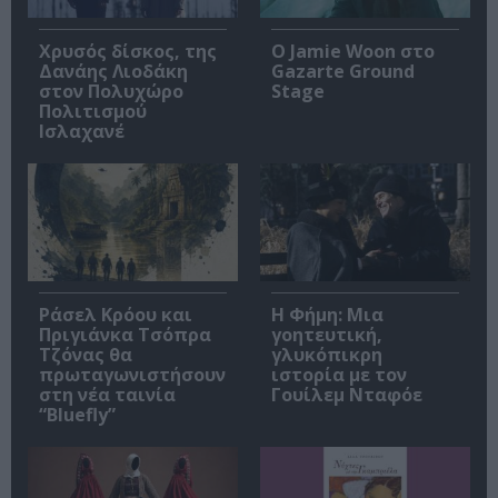
Χρυσός δίσκος, της
Ο Jamie Woon στο
Δανάης Λιοδάκη
Gazarte Ground
στον Πολυχώρο
Stage
Πολιτισμού
Ισλαχανέ
Ράσελ Κρόου και
Η Φήμη: Mια
Πριγιάνκα Τσόπρα
γοητευτική,
Τζόνας θα
γλυκόπικρη
πρωταγωνιστήσουν
ιστορία με τον
στη νέα ταινία
Γουίλεμ Νταφόε
“Bluefly”