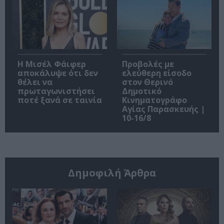
Η Μισέλ Φάιφερ
Προβολές με
αποκάλυψε ότι δεν
ελεύθερη είσοδο
θέλει να
στον Θερινό
πρωταγωνιστήσει
Δημοτικό
ποτέ ξανά σε ταινία
Κινηματογράφο
Αγίας Παρασκευής |
10-16/8
Δημοφιλή Άρθρα