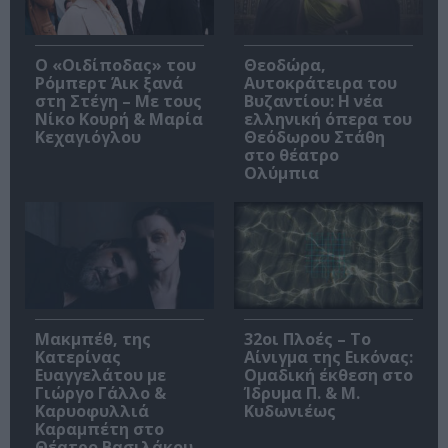
O «Οιδίποδας» του
Θεοδώρα,
Ρόμπερτ Άικ ξανά
Αυτοκράτειρα του
στη Στέγη – Με τους
Βυζαντίου: Η νέα
Νίκο Κουρή & Μαρία
ελληνική όπερα του
Κεχαγιόγλου
Θεόδωρου Στάθη
στο θέατρο
Ολύμπια
Μακμπέθ, της
32οι Πλοές – Το
Κατερίνας
Αίνιγμα της Εικόνας:
Ευαγγελάτου με
Ομαδική έκθεση στο
Γιώργο Γάλλο &
Ίδρυμα Π. & Μ.
Καρυοφυλλιά
Κυδωνιέως
Καραμπέτη στο
Θέατρο Βασιλάκου