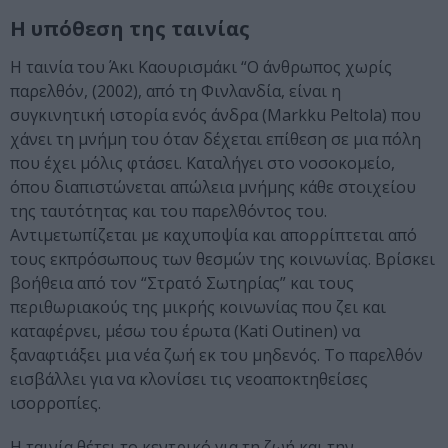
Η υπόθεση της ταινίας
Η ταινία του Άκι Καουρισμάκι “Ο άνθρωπος χωρίς
παρελθόν, (2002), από τη Φινλανδία, είναι η
συγκινητική ιστορία ενός άνδρα (Markku Peltola) που
χάνει τη μνήμη του όταν δέχεται επίθεση σε μια πόλη
που έχει μόλις φτάσει. Καταλήγει στο νοσοκομείο,
όπου διαπιστώνεται απώλεια μνήμης κάθε στοιχείου
της ταυτότητας και του παρελθόντος του.
Αντιμετωπίζεται με καχυποψία και απορρίπτεται από
τους εκπρόσωπους των θεσμών της κοινωνίας. Βρίσκει
βοήθεια από τον “Στρατό Σωτηρίας” και τους
περιθωριακούς της μικρής κοινωνίας που ζει και
καταφέρνει, μέσω του έρωτα (Kati Outinen) να
ξαναφτιάξει μια νέα ζωή εκ του μηδενός. Το παρελθόν
εισβάλλει για να κλονίσει τις νεοαποκτηθείσες
ισορροπίες.
Η ταινία θέτει το κεντρικό για τη ζωή και την