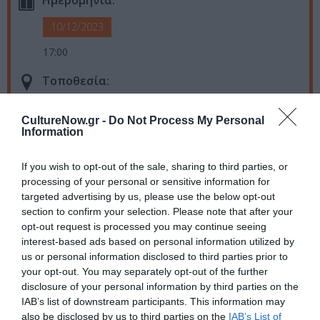
Ημερομηνία:
10/12/2023
17:00
Τοποθεσία:
Κινηματογράφος Τριανόν, Κοδριγκτώνος 21 &
Πατησίων 101, Αθήνα
CultureNow.gr -
Do Not Process My Personal
Information
Κινηματογράφος Τριανόν
If you wish to opt-out of the sale, sharing to third parties, or
processing of your personal or sensitive information for
Eισιτήρια:
targeted advertising by us, please use the below opt-out
7€
section to confirm your selection. Please note that after your
opt-out request is processed you may continue seeing
Πληροφορίες / Κρατήσεις:
interest-based ads based on personal information utilized by
us or personal information disclosed to third parties prior to
psychoanalysis.gr
|
trianon.gr
your opt-out. You may separately opt-out of the further
disclosure of your personal information by third parties on the
IAB’s list of downstream participants. This information may
Ακολουθήστε το Culturenow.gr στο
Google News
και
also be disclosed by us to third parties on the
IAB’s List of