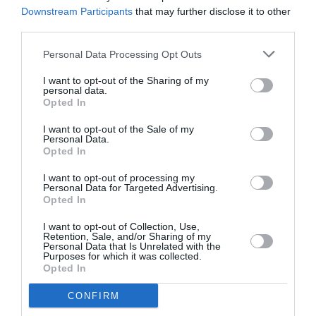
μάθετε πρώτοι όλες τις ειδήσεις
Downstream Participants
that may further disclose it to other
third parties.
Δείτε όλα τα
τελευταία νέα
για την Τέχνη και τον
Πολιτισμό στο
Culturenow.gr
Personal Data Processing Opt Outs
I want to opt-out of the Sharing of my
Νέοι Διαγωνισμοί
❯
personal data.
Opted In
Tags
I want to opt-out of the Sale of my
Personal Data.
ΔΡΑΜΑΤΙΚΗ - ΚΟΙΝΩΝΙΚΗ
ΜΑΥΡΗ ΚΩΜΩΔΙΑ
Opted In
ΞΕΝΕΣ ΤΑΙΝΙΕΣ
I want to opt-out of processing my
Personal Data for Targeted Advertising.
Opted In
Newsletter
I want to opt-out of Collection, Use,
Κάθε βδομάδα στο e-mail σας τα τελευταία νέα για
Retention, Sale, and/or Sharing of my
Personal Data that Is Unrelated with the
την Τέχνη και τον Πολιτισμό!
Purposes for which it was collected.
Opted In
CONFIRM