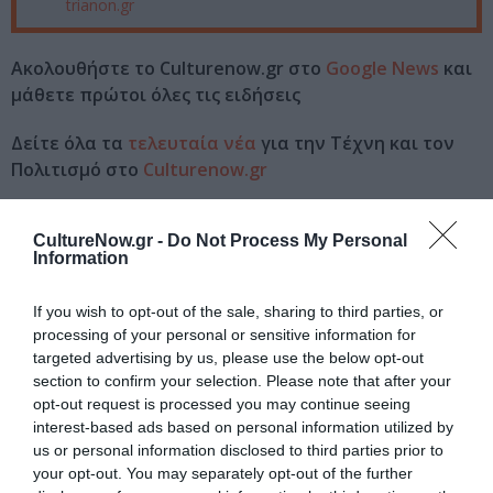
trianon.gr
Ακολουθήστε το Culturenow.gr στο
Google News
και
μάθετε πρώτοι όλες τις ειδήσεις
Δείτε όλα τα
τελευταία νέα
για την Τέχνη και τον
Πολιτισμό στο
Culturenow.gr
Νέοι Διαγωνισμοί
❯
CultureNow.gr -
Do Not Process My Personal
Information
Tags
If you wish to opt-out of the sale, sharing to third parties, or
ΔΙΑΛΕΞΕΙΣ - ΟΜΙΛΙΕΣ
ΞΕΝΕΣ ΤΑΙΝΙΕΣ
processing of your personal or sensitive information for
targeted advertising by us, please use the below opt-out
ΠΕΡΙΠΕΤΕΙΑ - ΑΣΤΥΝΟΜΙΚΟ
section to confirm your selection. Please note that after your
opt-out request is processed you may continue seeing
Newsletter
interest-based ads based on personal information utilized by
us or personal information disclosed to third parties prior to
Κάθε βδομάδα στο e-mail σας τα τελευταία νέα για
your opt-out. You may separately opt-out of the further
την Τέχνη και τον Πολιτισμό!