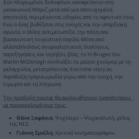
Δύο πληρωμένοι δολοφόνοι καταφεύγουν στη
μεσαιωνική Μπριζ μετά από μια αποτυχημένη
αποστολή, περιμένοντας οδηγίες από το αφεντικό τους.
Ενώ ο ένας βυθίζεται στις ενοχές και την υπαρξιακή
αγωνία, ο άλλος αντιμετωπίζει την πόλη σαν
βασανιστική τουριστική παγίδα. Μέσα από
αλλεπάλληλους σουρεαλιστικούς διαλόγους,
παρεξηγήσεις και εκρήξεις βίας, το In Bruges του
Martin McDonagh συνδυάζει το μαύρο χιούμορ με τη
μελαγχολία, μετατρέποντας ένα crime story σε
παράδοξη τραγικωμωδία γύρω από την ενοχή, την
τιμωρία και τη λύτρωση.
Την προβολή ταινίας θα ακολουθήσουν τοποθετήσεις
με προσκεκλημένους τους:
Θάνο Ξαφένια
, Ψυχίατρο – Ψυχαναλυτή, μέλος
της NLS.
Γιάννη Σμοΐλη
, Κριτικό κινηματογράφου.