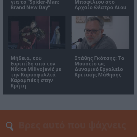
για το “Spider-Man:
Μποφίλιου στο
Brand New Day”
Αρχαίο Θέατρο Δίου
Μήδεια, του
Στάθης Γκότσης: Το
Ευριπίδη από τον
Μουσείο ως
Nikita Milivojević με
Δυναμικό Εργαλείο
την Καρυοφυλλιά
Κριτικής Μάθησης
Καραμπέτη στην
Κρήτη