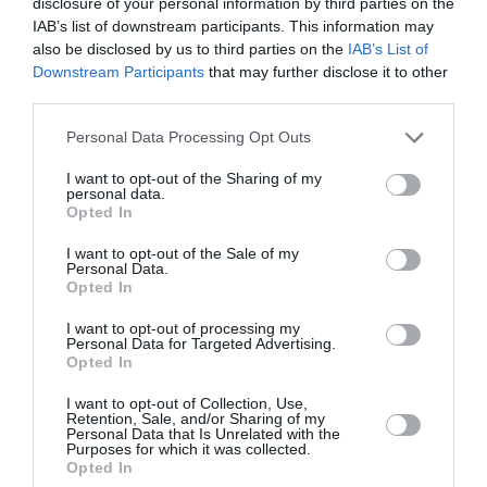
disclosure of your personal information by third parties on the
IAB’s list of downstream participants. This information may
also be disclosed by us to third parties on the
IAB’s List of
Downstream Participants
that may further disclose it to other
third parties.
Ακολουθήστε το Culturenow.gr
Personal Data Processing Opt Outs
I want to opt-out of the Sharing of my
personal data.
Opted In
Σχετικά Άρθρα
I want to opt-out of the Sale of my
Personal Data.
Opted In
I want to opt-out of processing my
Personal Data for Targeted Advertising.
Opted In
I want to opt-out of Collection, Use,
Retention, Sale, and/or Sharing of my
Εισπράξεις πάνω
Η νέα ταινία
Personal Data that Is Unrelated with the
Purposes for which it was collected.
από 1 δισ. δολάρια
“Without Blood” της
Opted In
για το “Spider-Man:
Αντζελίνα Τζολί θα