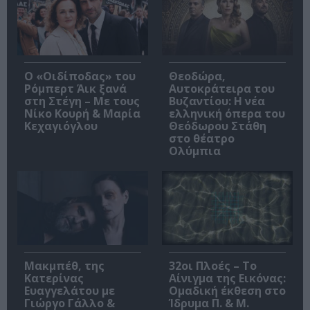
O «Οιδίποδας» του
Θεοδώρα,
Ρόμπερτ Άικ ξανά
Αυτοκράτειρα του
στη Στέγη – Με τους
Βυζαντίου: Η νέα
Νίκο Κουρή & Μαρία
ελληνική όπερα του
Κεχαγιόγλου
Θεόδωρου Στάθη
στο θέατρο
Ολύμπια
Μακμπέθ, της
32οι Πλοές – Το
Κατερίνας
Αίνιγμα της Εικόνας:
Ευαγγελάτου με
Ομαδική έκθεση στο
Γιώργο Γάλλο &
Ίδρυμα Π. & Μ.