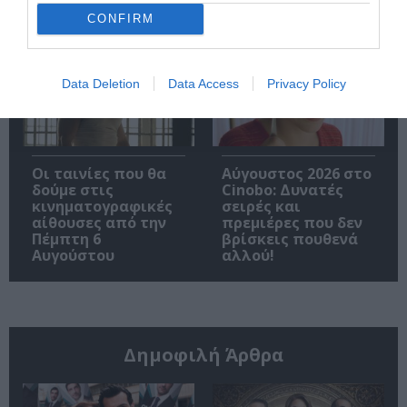
Brand New Day”
κάνει πρεμιέρα τον
CONFIRM
Σεπτέμβριο
Data Deletion
Data Access
Privacy Policy
Οι ταινίες που θα
Αύγουστος 2026 στο
δούμε στις
Cinobo: Δυνατές
κινηματογραφικές
σειρές και
αίθουσες από την
πρεμιέρες που δεν
Πέμπτη 6
βρίσκεις πουθενά
Αυγούστου
αλλού!
Δημοφιλή Άρθρα