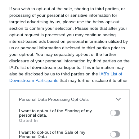
Ρόμπερτ Άικ ξανά
Αυτοκράτειρα του
If you wish to opt-out of the sale, sharing to third parties, or
στη Στέγη – Με τους
Βυζαντίου: Η νέα
Νίκο Κουρή & Μαρία
ελληνική όπερα του
processing of your personal or sensitive information for
Κεχαγιόγλου
Θεόδωρου Στάθη
targeted advertising by us, please use the below opt-out
στο θέατρο
section to confirm your selection. Please note that after your
Ολύμπια
opt-out request is processed you may continue seeing
interest-based ads based on personal information utilized by
us or personal information disclosed to third parties prior to
your opt-out. You may separately opt-out of the further
disclosure of your personal information by third parties on the
IAB’s list of downstream participants. This information may
also be disclosed by us to third parties on the
IAB’s List of
Downstream Participants
that may further disclose it to other
Μακμπέθ, της
32οι Πλοές – Το
third parties.
Κατερίνας
Αίνιγμα της Εικόνας:
Ευαγγελάτου με
Ομαδική έκθεση στο
Personal Data Processing Opt Outs
Γιώργο Γάλλο &
Ίδρυμα Π. & Μ.
Καρυοφυλλιά
Κυδωνιέως
Καραμπέτη στο
I want to opt-out of the Sharing of my
personal data.
Θέατρο Βασιλάκου
Opted In
I want to opt-out of the Sale of my
Personal Data.