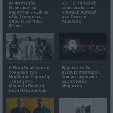
9ο Φεστιβάλ
«ΖΗΤΩ τα λαϊκά
Ντοκιμαντέρ
κορίτσια!», του
Καρύστου – «Ξένος
Παντελή Αμπαζή
εδώ, ξένος εκεί,
στο Θέατρο
όπου κι αν πάω
Ρεματιάς
ξένος»
Η Ελλάδα μέσα από
Έρχεται το 5ο
τον φακό του
Διεθνές Φεστιβάλ
Νικόλαου Τομπάζη:
Κινηματογράφου
Έκθεση στο
Κεφαλονιάς
Μουσείο Πάνου &
«Κύματα»
Ηλία Ηλιόπουλου