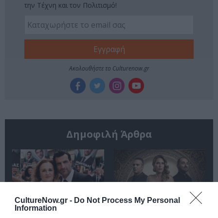
την Τέχνη και τον Πολιτισμό!
Ακολουθήστε το Culturenow.gr
Δημοφιλή Άρθρα
CultureNow.gr -
Do Not Process My Personal
Information
O «Οιδίποδας» του
Θεοδώρα,