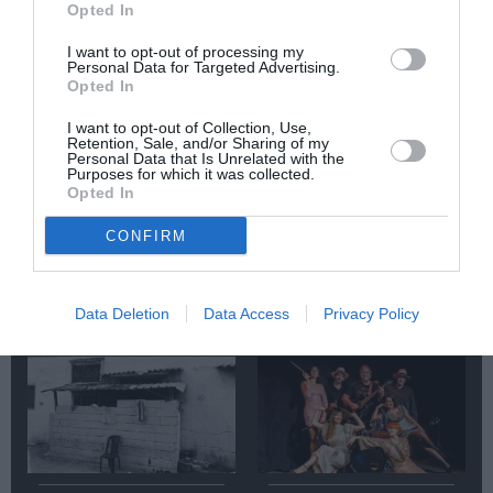
Opted In
Τελευταία νέα
I want to opt-out of processing my
Personal Data for Targeted Advertising.
Opted In
I want to opt-out of Collection, Use,
Retention, Sale, and/or Sharing of my
Personal Data that Is Unrelated with the
Purposes for which it was collected.
Opted In
«Απομακρυσμένα
25 αναγνωστικές
Βουνά και Ποτάμια:
προτάσεις για τον
CONFIRM
Πνευματική
Αύγουστο
Πατρίδα»:
Περιοδική έκθεση
στο Διαχρονικό
Data Deletion
Data Access
Privacy Policy
Μουσείο Αίγινας