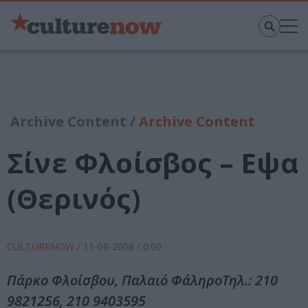
Archive Content /
Archive Content
Σίνε Φλοίσβος – Εψα
(Θερινός)
CULTURENOW
/
11-09-2008
/ 0:00
Πάρκο Φλοίσβου, Παλαιό ΦάληροΤηλ.: 210
9821256, 210 9403595