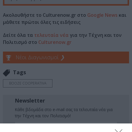
Ακολουθήστε το Culturenow.gr στο
Google News
και
μάθετε πρώτοι όλες τις ειδήσεις
Δείτε όλα τα
τελευταία νέα
για την Τέχνη και τον
Πολιτισμό στο
Culturenow.gr
Νέοι Διαγωνισμοί
❯
Tags
BOOZE COOPERATIVA
Newsletter
Κάθε βδομάδα στο e-mail σας τα τελευταία νέα για
την Τέχνη και τον Πολιτισμό!