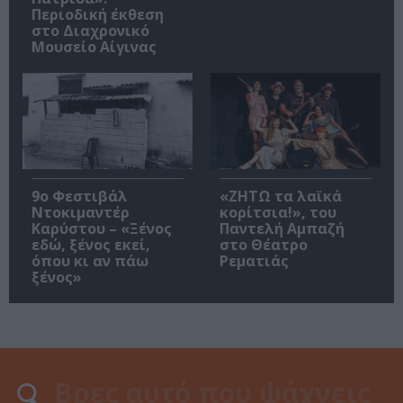
Περιοδική έκθεση
στο Διαχρονικό
Μουσείο Αίγινας
9ο Φεστιβάλ
«ΖΗΤΩ τα λαϊκά
Ντοκιμαντέρ
κορίτσια!», του
Καρύστου – «Ξένος
Παντελή Αμπαζή
εδώ, ξένος εκεί,
στο Θέατρο
όπου κι αν πάω
Ρεματιάς
ξένος»