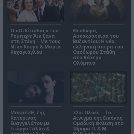
O «Οιδίποδας» του
Θεοδώρα,
Ρόμπερτ Άικ ξανά
Αυτοκράτειρα του
στη Στέγη – Με τους
Βυζαντίου: Η νέα
Νίκο Κουρή & Μαρία
ελληνική όπερα του
Κεχαγιόγλου
Θεόδωρου Στάθη
στο θέατρο
Ολύμπια
Μακμπέθ, της
32οι Πλοές – Το
Κατερίνας
Αίνιγμα της Εικόνας:
Ευαγγελάτου με
Ομαδική έκθεση στο
Γιώργο Γάλλο &
Ίδρυμα Π. & Μ.
Καρυοφυλλιά
Κυδωνιέως