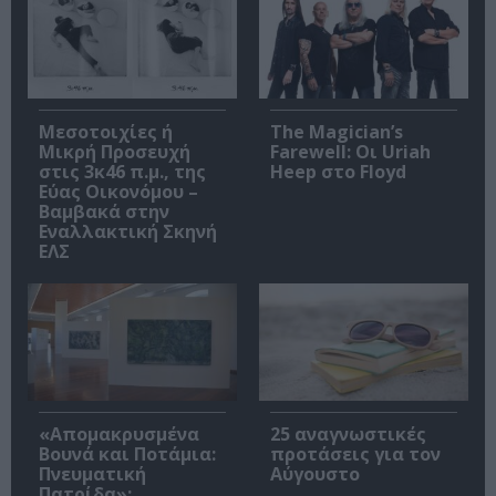
Μεσοτοιχίες ή
The Magician’s
Μικρή Προσευχή
Farewell: Οι Uriah
στις 3κ46 π.μ., της
Heep στο Floyd
Εύας Οικονόμου –
Βαμβακά στην
Εναλλακτική Σκηνή
ΕΛΣ
«Απομακρυσμένα
25 αναγνωστικές
Βουνά και Ποτάμια:
προτάσεις για τον
Πνευματική
Αύγουστο
Πατρίδα»: