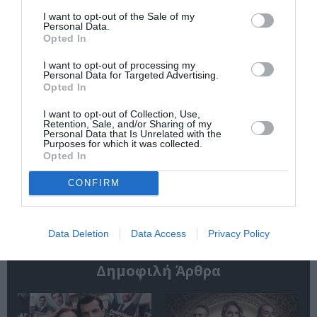
λογοτεχνία
I want to opt-out of the Sale of my
Personal Data.
Opted In
I want to opt-out of processing my
Personal Data for Targeted Advertising.
Opted In
I want to opt-out of Collection, Use,
Retention, Sale, and/or Sharing of my
Επίκτητος –
Αναζητώντας τη
Personal Data that Is Unrelated with the
Άπαντα: Πολυτελής
χαμένη πατρίδα
Purposes for which it was collected.
επίτομη έκδοση του
Opted In
έργου του πιο
μεγάλου Στωικού
CONFIRM
φιλοσόφου
Data Deletion
Data Access
Privacy Policy
Δημοφιλή Άρθρα