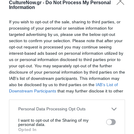
CultureNow.gr -
Do Not Process My Personal
Information
If you wish to opt-out of the sale, sharing to third parties, or
Ακολουθήστε το Culturenow.gr
processing of your personal or sensitive information for
targeted advertising by us, please use the below opt-out
section to confirm your selection. Please note that after your
opt-out request is processed you may continue seeing
interest-based ads based on personal information utilized by
Σχετικά Άρθρα
us or personal information disclosed to third parties prior to
your opt-out. You may separately opt-out of the further
disclosure of your personal information by third parties on the
IAB’s list of downstream participants. This information may
also be disclosed by us to third parties on the
IAB’s List of
Downstream Participants
that may further disclose it to other
third parties.
Γκάρετ Καρ – Το
Miss Piggy:
Personal Data Processing Opt Outs
αγόρι από τη
Τζένιφερ Λόρενς
θάλασσα: Βιβλίο
και Έμα Στόουν
I want to opt-out of the Sharing of my
από μια σημαντική
ετοιμάζουν ταινία
personal data.
νέα φωνή στην
για την ντίβα των
Opted In
ιρλανδική
Muppets