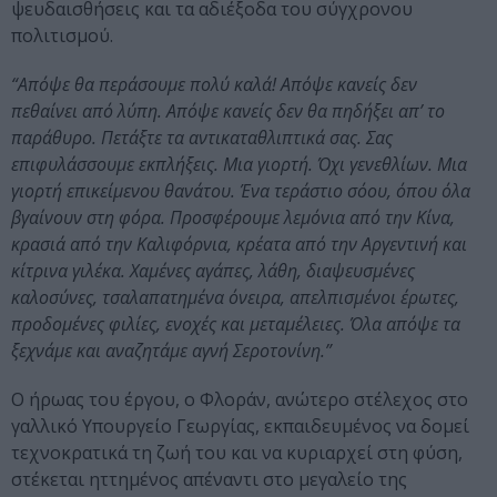
ψευδαισθήσεις και τα αδιέξοδα του σύγχρονου
πολιτισμού.
“Απόψε θα περάσουμε πολύ καλά! Απόψε κανείς δεν
πεθαίνει από λύπη. Απόψε κανείς δεν θα πηδήξει απ’ το
παράθυρο. Πετάξτε τα αντικαταθλιπτικά σας. Σας
επιφυλάσσουμε εκπλήξεις. Μια γιορτή. Όχι γενεθλίων. Μια
γιορτή επικείμενου θανάτου. Ένα τεράστιο σόου, όπου όλα
βγαίνουν στη φόρα. Προσφέρουμε λεμόνια από την Κίνα,
κρασιά από την Καλιφόρνια, κρέατα από την Αργεντινή και
κίτρινα γιλέκα. Χαμένες αγάπες, λάθη, διαψευσμένες
καλοσύνες, τσαλαπατημένα όνειρα, απελπισμένοι έρωτες,
προδομένες φιλίες, ενοχές και μεταμέλειες. Όλα απόψε τα
ξεχνάμε και αναζητάμε αγνή Σεροτονίνη.”
Ο ήρωας του έργου, ο Φλοράν, ανώτερο στέλεχος στο
γαλλικό Υπουργείο Γεωργίας, εκπαιδευμένος να δομεί
τεχνοκρατικά τη ζωή του και να κυριαρχεί στη φύση,
στέκεται ηττημένος απέναντι στο μεγαλείο της