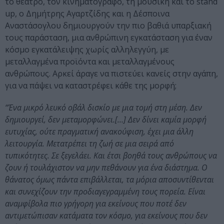
το θέατρο, τον κινηματογράφο, τη μουσική και το stand
up, ο Δημήτρης Αγαρτζίδης και η Δέσποινα
Αναστάσογλου δημιουργούν την πιο βαθιά υπαρξιακή
τους παράσταση, μια ανθρώπινη εγκατάσταση για έναν
κόσμο εγκατάλειψης χωρίς αλληλεγγύη, με
μεταλλαγμένα προϊόντα και μεταλλαγμένους
ανθρώπους. Αρκεί άραγε να πιστεύει κανείς στην αγάπη,
για να πάψει να καταστρέφει κάθε της μορφή;
“Ένα μικρό λευκό οβάλ δισκίο με μια τομή στη μέση. Δεν
δημιουργεί, δεν μεταμορφώνει.[…] Δεν δίνει καμία μορφή
ευτυχίας, ούτε πραγματική ανακούφιση, έχει μια άλλη
λειτουργία. Μετατρέπει τη ζωή σε μια σειρά από
τυπικότητες. Σε ξεγελάει. Και έτσι βοηθά τους ανθρώπους να
ζουν ή τουλάχιστον να μην πεθάνουν για ένα διάστημα. Ο
θάνατος όμως πάντα επιβάλλεται, τα μόρια αποσυντίθενται
και συνεχίζουν την προδιαγεγραμμένη τους πορεία. Είναι
αναμφίβολα πιο γρήγορη για εκείνους που ποτέ δεν
αντιμετώπισαν κατάματα τον κόσμο, για εκείνους που δεν