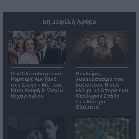
Δημοφιλή Άρθρα
O «Οιδίποδας» του
Θεοδώρα,
Ρόμπερτ Άικ ξανά
Αυτοκράτειρα του
στη Στέγη – Με τους
Βυζαντίου: Η νέα
Νίκο Κουρή & Μαρία
ελληνική όπερα του
Κεχαγιόγλου
Θεόδωρου Στάθη
στο θέατρο
Ολύμπια