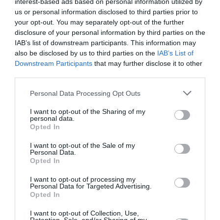
interest-based ads based on personal information utilized by
Σεροτονίνη – Μισέλ Ουελμπέκ
us or personal information disclosed to third parties prior to
your opt-out. You may separately opt-out of the further
Ταυτότητα Εκδήλωσης
disclosure of your personal information by third parties on the
IAB’s list of downstream participants. This information may
also be disclosed by us to third parties on the
IAB’s List of
Ημερομηνία:
Downstream Participants
that may further disclose it to other
14/11/2022
17/01/2023
third parties.
Από:
Εως:
Δευτέρα & Τρίτη, 21.00
Personal Data Processing Opt Outs
Τοποθεσία:
I want to opt-out of the Sharing of my
personal data.
Bios, Πειραιώς 84, Γκάζι
Opted In
I want to opt-out of the Sale of my
Bios
Personal Data.
Opted In
Eισιτήρια:
I want to opt-out of processing my
Personal Data for Targeted Advertising.
18€ κανονικό | 14€ φοιτητικό, άνω των 65, ΑμΕΑ, 65+
Opted In
Πληροφορίες / Κρατήσεις:
I want to opt-out of Collection, Use,