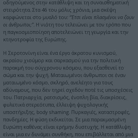
οδηγούμενος στην κατάθλιψη και τη συναισθηματική
στειρότητα. Στα 46 του μόλις χρόνια, μια σκέψη
καρφώνεται στο μυαλό του:
“Έτσι είναι πλασμένοι να ζουν
οι άνθρωποι;”
. Η νιότη του τελειώνει με τον τρόπο που
η παγκοσμιοποίηση αποτελειώνει τη γεωργία και την
κτηνοτροφία της Ευρώπης.
Η Σεροτονίνη είναι ένα έργο άκρατου κυνισμού,
ακραίου χιούμορ και σαρκασμού για την πολιτική
παρακμή του σύγχρονου κόσμου, που εξασθενεί το
σώμα και την ψυχή. Ματαιωμένοι άνθρωποι σε έναν
ματαιωμένο κόσμο, σκληρό, ανελέητο για τους
αδύναμους, που δεν τηρεί σχεδόν ποτέ τις υποσχέσεις
του. Πατριαρχία, ρατσισμός, ένοπλη βία, διακρίσεις,
φυλετικά στερεότυπα, έλλειψη ψυχολογικής
υποστήριξης, body shaming. Πυρκαγιές, καταστροφές,
πανδημίες. Η φύση εκδικείται. Σε μια παρακμασμένη
Ευρώπη καθένας είναι ερήμην δυστυχής. Η κατάθλιψη
είναι μια εν δυνάμει συνθήκη, που επιβάλλεται από μια