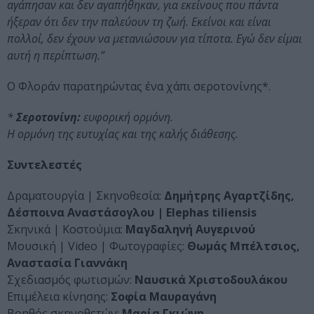
αγάπησαν και δεν αγαπήθηκαν, για εκείνους που πάντα
ήξεραν ότι δεν την παλεύουν τη ζωή. Εκείνοι και είναι
πολλοί, δεν έχουν να μετανιώσουν για τίποτα. Εγώ δεν είμαι
αυτή η περίπτωση.”
Ο Φλοράν παρατηρώντας ένα χάπι σεροτονίνης*.
*
Σεροτονίνη:
ευφορική ορμόνη.
Η ορμόνη της ευτυχίας και της καλής διάθεσης.
Συντελεστές
Δραματουργία | Σκηνοθεσία:
Δημήτρης Αγαρτζίδης,
Δέσποινα Αναστάσογλου | Elephas tiliensis
Σκηνικά | Κοστούμια:
Μαγδαληνή Αυγερινού
Μουσική | Video | Φωτογραφίες:
Θωμάς Μπέλτσιος,
Αναστασία Γιαννάκη
Σχεδιασμός φωτισμών:
Ναυσικά Χριστοδουλάκου
Επιμέλεια κίνησης:
Σοφία Μαυραγάνη
Βοηθός σκηνοθετών:
Μαρία Γκιώνη