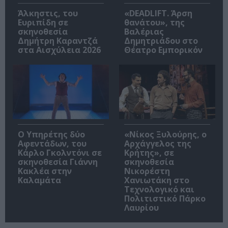
Άλκηστις, του
«DEADLIFT. Άρση
Ευριπίδη σε
θανάτου», της
σκηνοθεσία
Βαλέριας
Δημήτρη Καραντζά
Δημητριάδου στο
στα Αισχύλεια 2026
Θέατρο Εμπορικόν
Ο Υπηρέτης δύο
«Νίκος Ξυλούρης, ο
Αφεντάδων, του
Αρχάγγελος της
Κάρλο Γκολντόνι σε
Κρήτης», σε
σκηνοθεσία Γιάννη
σκηνοθεσία
Κακλέα στην
Νικορέστη
Καλαμάτα
Χανιωτάκη στο
Τεχνολογικό και
Πολιτιστικό Πάρκο
Λαυρίου