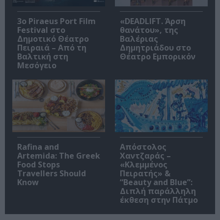
3o Piraeus Port Film
«DEADLIFT. Άρση
Festival στο
θανάτου», της
Δημοτικό Θέατρο
Βαλέριας
Πειραιά – Από τη
Δημητριάδου στο
Βαλτική στη
Θέατρο Εμπορικόν
Μεσόγειο
Rafina and
Απόστολος
Artemida: The Greek
Χαντζαράς –
Food Stops
«Κλεμμένος
Travellers Should
Πειρατής» &
Know
“Beauty and Blue”:
Διπλή παράλληλη
έκθεση στην Πάτμο