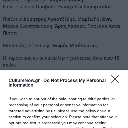
Επικοινωνία & Προβολή:
Ευαγγελία Σκρομπόλα
Παίζουν:
Δημήτρης Αγαρτζίδης, Μαρία Γκιώνη,
Μαρία Κωνσταντάκη, Άρης Λάσκος, Τατιάνα Άννα
Πίττα
Μουσικός επί σκηνής:
Θωμάς Μπέλτσιος
Η παράσταση είναι κατάλληλη για θεατές
άνω των 15
ετών.
Το μυθιστόρημα Σεροτονίνη του
Μισέλ Ουελμπέκ
CultureNow.gr -
Do Not Process My Personal
κυκλοφορεί από τις
Εκδόσεις ΕΣΤΙΑ
.
Information
Η παράσταση επιχορηγείται από το Υπουργείο Πολιτισμού &
If you wish to opt-out of the sale, sharing to third parties, or
Αθλητισμού
processing of your personal or sensitive information for
targeted advertising by us, please use the below opt-out
Διαβάστε επίσης:
section to confirm your selection. Please note that after your
opt-out request is processed you may continue seeing
Άρης Λάσκος: To χρονικό της παράστασης «Σεροτονίνη»