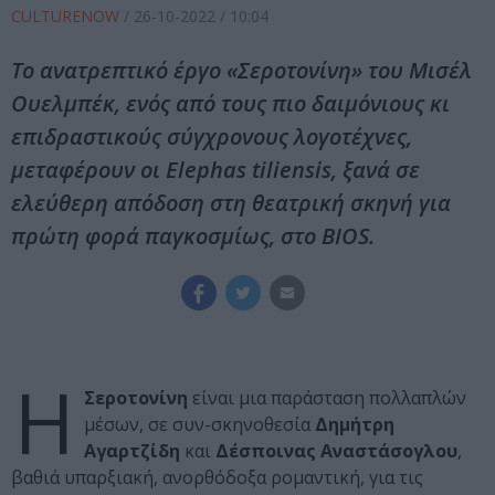
CULTURENOW
/
26-10-2022
/ 10:04
Το ανατρεπτικό έργο «Σεροτονίνη» του Μισέλ
Ουελμπέκ, ενός από τους πιο δαιμόνιους κι
επιδραστικούς σύγχρονους λογοτέχνες,
μεταφέρουν οι Elephas tiliensis, ξανά σε
ελεύθερη απόδοση στη θεατρική σκηνή για
πρώτη φορά παγκοσμίως, στο ΒIOS.
Η
Σεροτονίνη
είναι μια παράσταση πολλαπλών
μέσων, σε συν-σκηνοθεσία
Δημήτρη
Αγαρτζίδη
και
Δέσποινας Αναστάσογλου
,
βαθιά υπαρξιακή, ανορθόδοξα ρομαντική, για τις