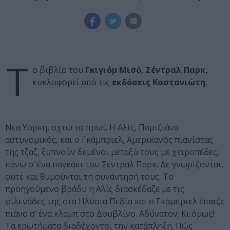
Τ
ο βιβλίο του
Γκιγιόμ Μισό, Σέντραλ Παρκ,
κυκλοφορεί από τις
εκδόσεις Καστανιώτη.
Νέα Υόρκη, οχτώ το πρωί. Η Αλίς, Παριζιάνα
αστυνομικός, και ο Γκάμπριελ, Αμερικανός πιανίστας
της τζαζ, ξυπνούν δεμένοι μεταξύ τους με χειροπέδες,
πάνω σ’ ένα παγκάκι του Σέντραλ Παρκ. Δε γνωρίζονται,
ούτε και θυμούνται τη συνάντησή τους. Το
προηγούμενο βράδυ η Αλίς διασκέδαζε με τις
φιλενάδες της στα Ηλύσια Πεδία και ο Γκάμπριελ έπαιζε
πιάνο σ’ ένα κλαμπ στο Δουβλίνο. Αδύνατον; Κι όμως!
Τα ερωτήματα διαδέχονται την κατάπληξη. Πώς