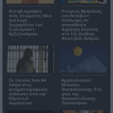
Αυτοβιογραφία
O κύριος Βρομύλος,
ενός πτώματος: Μια
του Ντέιβιντ
συλλογή
Ουάλιαμς σε
διηγημάτων του
σκηνοθεσία
Σιγκισμούντ
Δημήτρη Δεγαΐτη
Κρζιζανόφσκι
στο 12ο Διεθνές
Φεστιβάλ Άνδρου
Οι ταινίες που θα
Αρχαιολογικό
δούμε στις
Μουσείο
κινηματογραφικές
Θεσσαλονίκης: Στο
αίθουσες από την
φως της
Πέμπτη 6
Αυγουστιάτικης
Αυγούστου
Πανσελήνου