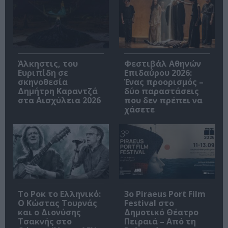
Άλκηστις, του
Φεστιβάλ Αθηνών
Ευριπίδη σε
Επιδαύρου 2026:
σκηνοθεσία
Ένας προορισμός –
Δημήτρη Καραντζά
δύο παραστάσεις
στα Αισχύλεια 2026
που δεν πρέπει να
χάσετε
Το Ροκ το Ελληνικό:
3o Piraeus Port Film
Ο Κώστας Τουρνάς
Festival στο
και ο Διονύσης
Δημοτικό Θέατρο
Τσακνής στο
Πειραιά – Από τη