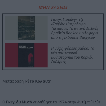
ΜΗΝ ΧΑΣΕΙΣ!
Γιανγκ Σιουάνγκ-τζι –
«Ταϊβάν: Ημερολόγιο
Ταξιδιού»: Το φετινό Διεθνές
Βραβείο Booker κυκλοφορεί
από τις εκδόσεις Βακχικόν
Η νύφη φόρεσε μαύρα: Το
νέο αστυνομικό
μυθιστόρημα του Κορνέλ
Γούλριτς
Μετάφραση:
Ρίτα Κολαΐτη
Ο
Γκιγιόμ Μισό
γεννήθηκε το 1974 στην Αντίμπ. Ήλθε