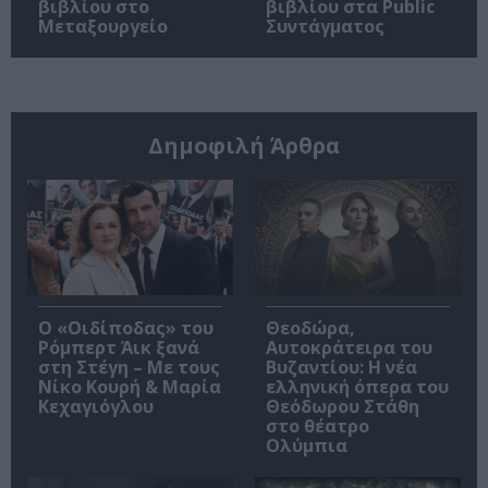
βιβλίου στο
βιβλίου στα Public
Μεταξουργείο
Συντάγματος
Δημοφιλή Άρθρα
O «Οιδίποδας» του
Θεοδώρα,
Ρόμπερτ Άικ ξανά
Αυτοκράτειρα του
στη Στέγη – Με τους
Βυζαντίου: Η νέα
Νίκο Κουρή & Μαρία
ελληνική όπερα του
Κεχαγιόγλου
Θεόδωρου Στάθη
στο θέατρο
Ολύμπια