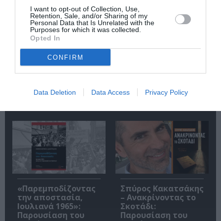
I want to opt-out of Collection, Use,
Retention, Sale, and/or Sharing of my
Personal Data that Is Unrelated with the
Purposes for which it was collected.
Opted In
CONFIRM
Η μακρά λίστα με
Έκθεση Βιβλίου
τις υποψηφιότητες
2026 στο Ναύπλιο
Data Deletion
Data Access
Privacy Policy
για το Βραβείο
Booker 2026
«Παρεμποδίζοντας
Σπύρος Κακατσάκης
την αποστασία,
– Ανακρίνοντας το
Ιουλιανά 1965»:
Σκοτάδι:
Παρουσίαση του
Παρουσίαση του