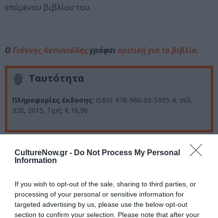
επόμενου βιβλίου του.
Ο
Γιάννης Αντωνιάδης
γράφει
κριτική για το βιβλίο.
Ταυτότητα
Πληροφορίες έκδοσης:
ISBN: 978-960-03-5995-4, σελ.
320, 2015, Τιμή: € 16,96
Ακολουθήστε το Culturenow.gr στο
Google News
και
CultureNow.gr -
Do Not Process My Personal
μάθετε πρώτοι όλες τις ειδήσεις
Information
Δείτε όλα τα
τελευταία νέα
για την Τέχνη και τον
If you wish to opt-out of the sale, sharing to third parties, or
Πολιτισμό στο
Culturenow.gr
processing of your personal or sensitive information for
targeted advertising by us, please use the below opt-out
section to confirm your selection. Please note that after your
Νέοι Διαγωνισμοί
❯