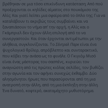
βρέθηκαν σε μια τόσο επικίνδυνη κατάσταση; Από πού
προέρχονται οι κηλίδες αίματος στο πουκάμισο της
Αλίς; Και γιατί λείπει μια σφαίρα από το όπλο της; Για να
καταλάβουν τι ακριβώς τους συμβαίνει και να
ξαναπιάσουν το νήμα απ’ την αρχή, η Αλίς και ο
Γκάμπριελ δεν έχουν άλλη επιλογή από το να
συνεργαστούν. Και όταν έρχονται αντιμέτωποι με την
αλήθεια, συγκλονίζονται. Το
Σέντραλ Παρκ
είναι ένα
ψυχολογικό θρίλερ, απρόβλεπτο και συνταρακτικό,
που κόβει την ανάσα ως το φινάλε. Ο Γκιγιόμ Μισό
είναι ένας μάστορας του σασπένς, κυριεύει τον
αναγνώστη από τις πρώτες κιόλας σελίδες, τον βυθίζει
στην αγωνία και τον αφήνει συνεχώς έκθαμβο. Δύο
αλησμόνητοι ήρωες που παρασύρονται από τη μια
ανατροπή στην άλλη, από τη μια έκπληξη στην άλλη.
Ένα δυνατό, κοφτερό, ακαταμάχητο μυθιστόρημα.