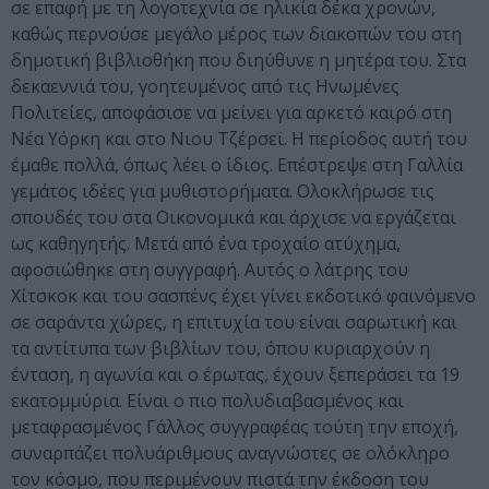
σε επαφή με τη λογοτεχνία σε ηλικία δέκα χρονών,
καθώς περνούσε μεγάλο μέρος των διακοπών του στη
δημοτική βιβλιοθήκη που διηύθυνε η μητέρα του. Στα
δεκαεννιά του, γοητευμένος από τις Ηνωμένες
Πολιτείες, αποφάσισε να μείνει για αρκετό καιρό στη
Νέα Υόρκη και στο Νιου Τζέρσεϊ. Η περίοδος αυτή του
έμαθε πολλά, όπως λέει ο ίδιος. Επέστρεψε στη Γαλλία
γεμάτος ιδέες για μυθιστορήματα. Ολοκλήρωσε τις
σπουδές του στα Οικονομικά και άρχισε να εργάζεται
ως καθηγητής. Μετά από ένα τροχαίο ατύχημα,
αφοσιώθηκε στη συγγραφή. Αυτός ο λάτρης του
Χίτσκοκ και του σασπένς έχει γίνει εκδοτικό φαινόμενο
σε σαράντα χώρες, η επιτυχία του είναι σαρωτική και
τα αντίτυπα των βιβλίων του, όπου κυριαρχούν η
ένταση, η αγωνία και ο έρωτας, έχουν ξεπεράσει τα 19
εκατομμύρια. Είναι ο πιο πολυδιαβασμένος και
μεταφρασμένος Γάλλος συγγραφέας τούτη την εποχή,
συναρπάζει πολυάριθμους αναγνώστες σε ολόκληρο
τον κόσμο, που περιμένουν πιστά την έκδοση του