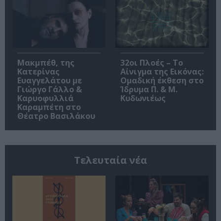
Μακμπέθ, της
32οι Πλοές – Το
Κατερίνας
Αίνιγμα της Εικόνας:
Ευαγγελάτου με
Ομαδική έκθεση στο
Γιώργο Γάλλο &
Ίδρυμα Π. & Μ.
Καρυοφυλλιά
Κυδωνιέως
Καραμπέτη στο
Θέατρο Βασιλάκου
Τελευταία νέα