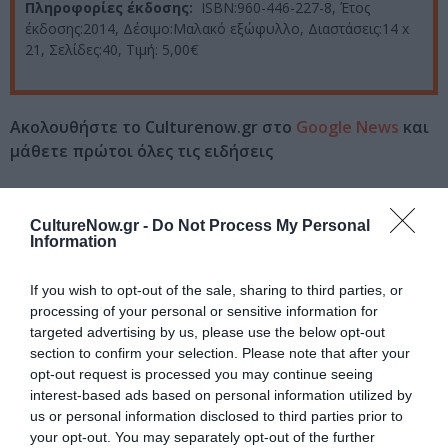
Πληροφορίες έκδοσης:
ISBN:960-446-227-8, Έτος
έκδοσης:2014, Δέσιμο:Μαλακό εξώφυλλο, Διαστάσεις:14 x
21, Σελίδες:40, Τιμή: 5,00€
Ακολουθήστε το Culturenow.gr στο
Google News
και
μάθετε πρώτοι όλες τις ειδήσεις
Δείτε όλα τα
τελευταία νέα
για την Τέχνη και τον
Πολιτισμό στο
Culturenow.gr
CultureNow.gr -
Do Not Process My Personal
Information
Νέοι Διαγωνισμοί
❯
If you wish to opt-out of the sale, sharing to third parties, or
processing of your personal or sensitive information for
Tags
targeted advertising by us, please use the below opt-out
section to confirm your selection. Please note that after your
ΕΚΔΟΣΕΙΣ ΓΚΟΒΟΣΤΗ
opt-out request is processed you may continue seeing
interest-based ads based on personal information utilized by
Newsletter
us or personal information disclosed to third parties prior to
your opt-out. You may separately opt-out of the further
Κάθε βδομάδα στο e-mail σας τα τελευταία νέα για