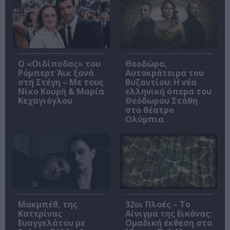
O «Οιδίποδας» του
Θεοδώρα,
Ρόμπερτ Άικ ξανά
Αυτοκράτειρα του
στη Στέγη – Με τους
Βυζαντίου: Η νέα
Νίκο Κουρή & Μαρία
ελληνική όπερα του
Κεχαγιόγλου
Θεόδωρου Στάθη
στο θέατρο
Ολύμπια
Μακμπέθ, της
32οι Πλοές – Το
Κατερίνας
Αίνιγμα της Εικόνας:
Ευαγγελάτου με
Ομαδική έκθεση στο