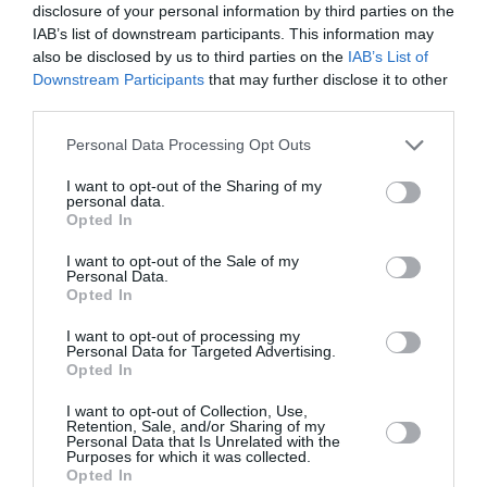
disclosure of your personal information by third parties on the
την Τέχνη και τον Πολιτισμό!
IAB’s list of downstream participants. This information may
also be disclosed by us to third parties on the
IAB’s List of
Downstream Participants
that may further disclose it to other
third parties.
Personal Data Processing Opt Outs
Ακολουθήστε το Culturenow.gr
I want to opt-out of the Sharing of my
personal data.
Opted In
I want to opt-out of the Sale of my
Personal Data.
Σχετικά Άρθρα
Opted In
I want to opt-out of processing my
Personal Data for Targeted Advertising.
Opted In
I want to opt-out of Collection, Use,
Retention, Sale, and/or Sharing of my
Personal Data that Is Unrelated with the
Purposes for which it was collected.
Η μακρά λίστα με
Έκθεση Βιβλίου
Opted In