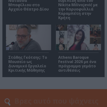
Νατάσσα
Ευριπίδη από τον
Μποφίλιου στο
Nikita Milivojević με
Αρχαίο Θέατρο Δίου
την Καρυοφυλλιά
Καραμπέτη στην
Κρήτη
Στάθης Γκότσης: Το
Athens Baroque
Μουσείο ως
Festival 2026 με ένα
Δυναμικό Εργαλείο
πρόγραμμα γεμάτο
Κριτικής Μάθησης
αντιθέσεις