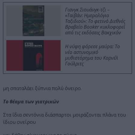
Γιανγκ Σιουάνγκ-τζι –
«Ταϊβάν: Ημερολόγιο
Ταξιδιού»: Το φετινό Διεθνές
Βραβείο Booker κυκλοφορεί
από τις εκδόσεις Βακχικόν
Η νύφη φόρεσε μαύρα: Το
νέο αστυνομικό
μυθιστόρημα του Κορνέλ
Γούλριτς
μη σπαταλάει ξύπνια πολύ όνειρο.
Το θέαμα των γιατρικών
Στα ίδια σεντόνια διάσπαρτοι μοιράζονται πλάνα του
ίδιου ονείρου