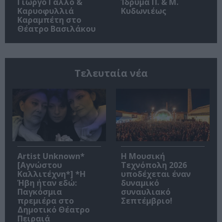
Γιώργο Γάλλο &
Ίδρυμα Π. & Μ.
Καρυοφυλλιά
Κυδωνιέως
Καραμπέτη στο
Θέατρο Βασιλάκου
Τελευταία νέα
Artist Unknown*
Η Μουσική
[Αγνώστου
Τεχνόπολη 2026
Καλλιτέχνη*] *Η
υποδέχεται έναν
Ήβη ήταν εδώ:
δυναμικό
Παγκόσμια
συναυλιακό
πρεμιέρα στο
Σεπτέμβριο!
Δημοτικό Θέατρο
Πειραιά