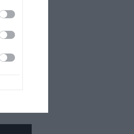
ρέιλερ του
νού ο
ρίζουν τις
 Agnès Varda,
 αγάπη για το
ίς ίχνος
 ζητώντας
ά και μεγάλα)