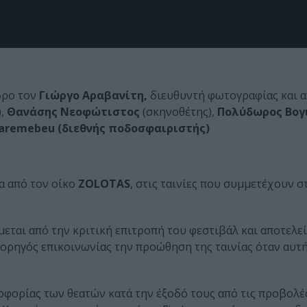
δρο τον
Γιώργο Αραβανίτη,
διευθυντή φωτογραφίας και α
,
Θανάσης Νεοφώτιστος
(σκηνοθέτης),
Πολύδωρος Βογ
Caremebeu (διεθνής ποδοσφαιριστής)
α από τον οίκο
ZOLOTAS
, στις ταινίες που συμμετέχουν σ
μεται από την κριτική επιτροπή του φεστιβάλ και αποτελεί
ορηγός επικοινωνίας την προώθηση της ταινίας όταν αυτ
οφορίας των θεατών κατά την έξοδό τους από τις προβολέ