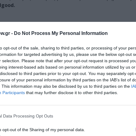
lgood.
μιουργικό γραφείο
The Birthdays Design
που παρουσιάζει 
w.gr -
Do Not Process My Personal Information
τική ταυτότητα του 24ου Φεστιβάλ Γαλλόφωνου Κινηματογράφου
ημαντικότερο χαρακτηριστικό της διαδικασίας δημιουργίας των 
to opt-out of the sale, sharing to third parties, or processing of your per
ημιουργίας, και συγκεκριμένα πρόκειται για την λειτουργία λήψ
formation for targeted advertising by us, please use the below opt-out s
r selection. Please note that after your opt-out request is processed y
eing interest-based ads based on personal information utilized by us or
hn Alton, συμβουλεύει τους νέους κινηματογραφιστές να χωρίζουν
disclosed to third parties prior to your opt-out. You may separately opt-
 αν είναι δυνατόν, με διαφορετικό τρόπο, προκειμένου να προ
losure of your personal information by third parties on the IAB’s list of
ψευδαίσθηση των τριών διαστάσεων, του βάθους πεδίου μέσω εν
. This information may also be disclosed by us to third parties on the
IA
Participants
that may further disclose it to other third parties.
 σκηνικών αντικειμένων. Η διαίρεση του σκηνικού σε πολλά επ
κιάς.
τογράφου χρησιμοποιεί τα παραπάνω ως όχημα για την ανάδει
l Data Processing Opt Outs
ημαίνουν την εξέλιξη μιας κίνησης εγκαθιδρύοντας έτσι μια χωρ
o opt-out of the Sharing of my personal data.