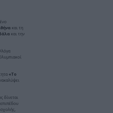
μένο
Αθήνα
και τη
βάλα
και την
Φλόγα
 Ολυμπιακοί
ότητα
«Το
ανακαλύψει
ς δίνεται
 επιπέδου
 σχολής,