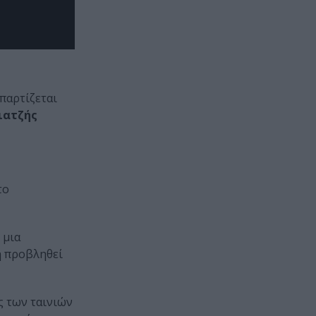
παρτίζεται
ιατζής
το
 μια
ή προβληθεί
ς των ταινιών