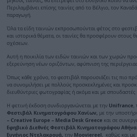
μήκους ταινίες, θα επιτρέψει στο ελληνικό κοινό να 
Περιλαμβάνει επίσης ταινίες από το Βέλγιο, τον Καναδ
παραγωγή.
Όλα τα είδη ταινιών εκπροσωπούνται φέτος στο φεστιβά
και ιστορικά θέματα, οι ταινίες θα προσφέρουν στους
σχέσεων.
Αυτή η ποικιλία των ειδών ταινιών και των χωρών προ
εξερεύνηση νέων οριζόντων, αφύπνιση της περιέργεια
Όπως κάθε χρόνο, το φεστιβάλ παρουσιάζει τις πιο πρό
να συνομιλήσει με πολλούς προσκεκλημένες και προσκε
διευθύντριες φωτογραφίας ή ακόμα και με σπουδαστές
Η φετινή έκδοση συνδιοργανώνεται με την
Unifrance
,
Φεστιβάλ Κινηματογράφου Χανίων,
με την υποστήρ
– Creative Europe – Media Desk Greece
και σε συνεργ
Εφηβικό Διεθνές Φεστιβάλ Κινηματογράφου Αθήνας
Ευγένιος Ντελακρουά,
την
Mooviereel
, καθώς και με