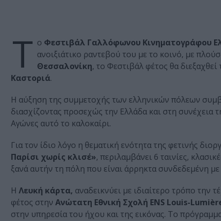
Τ
ο
Φεστιβάλ Γαλλόφωνου Κινηματογράφου Ε
ανοιξιάτικο ραντεβού του με το κοινό, με πλού
Θεσσαλονίκη
, το Φεστιβάλ φέτος θα διεξαχθεί
Καστοριά
.
Η αύξηση της συμμετοχής των ελληνικών πόλεων συμβ
διασχίζοντας προσεχώς την Ελλάδα και στη συνέχεια τη
Αγώνες αυτό το καλοκαίρι.
Για τον ίδιο λόγο η θεματική ενότητα της φετινής διο
Παρίσι χωρίς κλισέ»
, περιλαμβάνει 6 ταινίες, κλασικ
ξανά αυτήν τη πόλη που είναι άρρηκτα συνδεδεμένη με 
Η
Λευκή κάρτα,
αναδεικνύει με ιδιαίτερο τρόπο την τ
φέτος στην
Ανώτατη Εθνική Σχολή ENS Louis-Lumièr
στην υπηρεσία του ήχου και της εικόνας. Το πρόγραμμ