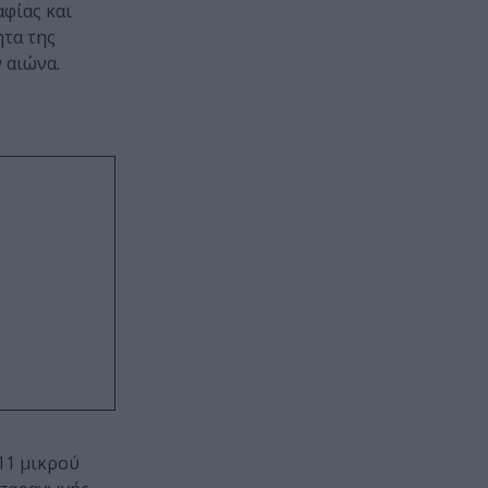
αφίας και
ητα της
 αιώνα.
11 μικρού