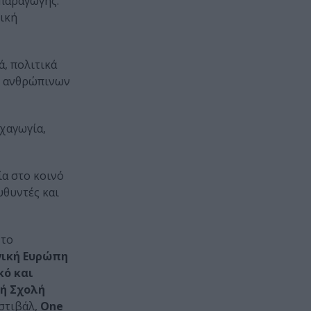
 παραγωγής.
λική
ά, πολιτικά
ων ανθρώπινων
υχαγωγία,
ία στο κοινό
υθυντές και
το
γική Ευρώπη
κό και
ή Σχολή
στιβάλ,
One