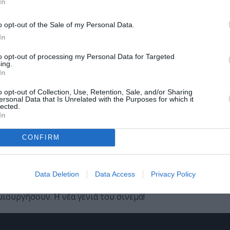
In
o opt-out of the Sale of my Personal Data.
ε έναν ανερχόμενο Έλληνα δημιουργό τη σκηνοθεσία του τ
In
γράφο. Φέτος τη δημιουργία του τρέιλερ ανέλαβαν από κοι
ίοι περιγράφουν την ιδέα τους:
to opt-out of processing my Personal Data for Targeted
ing.
In
 μεγάλες, άλλες μικρές. Όσοι έχουν σπουδάσει σινεμά, γυ
πανεπιστήμιο. Kάποιοι από αυτούς είναι die hard fans της
o opt-out of Collection, Use, Retention, Sale, and/or Sharing
ersonal Data that Is Unrelated with the Purposes for which it
νία είναι το Avengers. Όμως, όλους αυτούς τους ενώνει η
lected.
In
ια, στα σπίτια φίλων τους, σε πολυσύχναστους δρόμους χωρ
CONFIRM
ώντας ό,τι διαθέτουν είτε για props είτε για εξοπλισμό,
ξιοζήλευτα. Το αυθεντικό Guerilla σινεμά.
Data Deletion
Data Access
Privacy Policy
ογράφου Ελλάδας φέρνουμε στο προσκήνιο τα παιδιά (μικρ
μιουργήσουν. Η νέα γενιά του σινεμά!