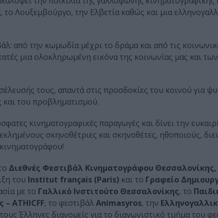
ανακαλύψει την ποικιλία της γαλλόφωνης κινηματογραφικής
ά, το Λουξεμβούργο, την Ελβετία καθώς και μια ελληνογαλ
λ: από την κωμωδία μέχρι το δράμα και από τις κοινωνικ
 θεατές μια ολοκληρωμένη εικόνα της κοινωνίας μας και τ
σέλευσής τους, απαντά στις προσδοκίες του κοινού για ψ
ς και του προβληματισμού.
σφατες κινηματογραφικές παραγωγές και δίνει την ευκαιρ
κλημένους σκηνοθέτριες και σκηνοθέτες, ηθοποιούς, διε
 κινηματογράφου!
 το
Διεθνές Φεστιβάλ Κινηματογράφου Θεσσαλονίκης,
ιξη του
Institut français (Paris)
και το
Γραφείο Δημιουρ
ασία με το
Γαλλικό Ινστιτούτο Θεσσαλονίκης
, το
Παιδι
 – ATHICFF
, το φεστιβάλ
Animasyros
, την
Ελληνογαλλικ
 τους Έλληνες διανομείς για το διαγωνιστικό τμήμα του φε