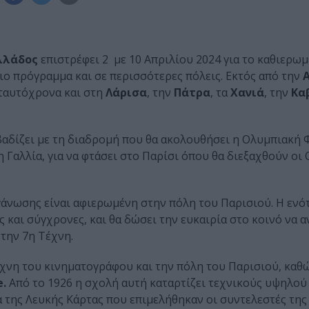
λλάδος
επιστρέφει 2 με 10 Απριλίου 2024 για το καθιερω
σιο πρόγραμμα και σε περισσότερες πόλεις. Εκτός από την
 ταυτόχρονα και στη
Λάρισα
, την
Πάτρα
, τα
Χανιά
, την
Κα
αδίζει με τη διαδρομή που θα ακολουθήσει η Ολυμπιακή 
 Γαλλία, για να φτάσει στο Παρίσι όπου θα διεξαχθούν οι
ργάνωσης είναι αφιερωμένη στην πόλη του Παρισιού. Η εν
ές και σύγχρονες, και θα δώσει την ευκαιρία στο κοινό να 
την 7η Τέχνη.
έχνη του κινηματογράφου και την πόλη του Παρισιού, καθώ
e.
Από το 1926 η σχολή αυτή καταρτίζει τεχνικούς υψηλού
α της Λευκής Κάρτας που επιμελήθηκαν οι συντελεστές της