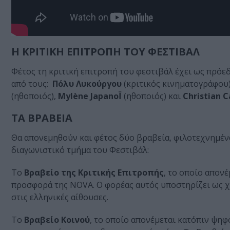
Η ΚΡΙΤΙΚΗ ΕΠΙΤΡΟΠΗ ΤΟΥ ΦΕΣΤΙΒΑΛ
Φέτος τη κριτική επιτροπή του φεστιβάλ έχει ως πρόε
από τους:
Πόλυ Λυκούργου
(κριτικός κινηματογράφου)
(ηθοποιός),
Mylène JapanoÏ
(ηθοποιός) και
Christian 
ΤΑ ΒΡΑΒΕΙΑ
Θα απονεμηθούν και φέτος δύο βραβεία, φιλοτεχνημέν
διαγωνιστικό τμήμα του Φεστιβάλ:
Το
Βραβείο της Κριτικής Επιτροπής
, το οποίο απονέ
προσφορά της NOVA. Ο φορέας αυτός υποστηρίζει ως χ
στις ελληνικές αίθουσες.
Το
Βραβείο Κοινού
, το οποίο απονέμεται κατόπιν ψηφ