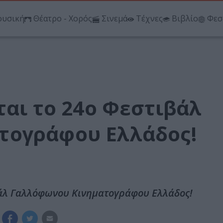
υσική
Θέατρο - Χορός
Σινεμά
Τέχνες
Βιβλίο
Φεσ
ται το 24ο Φεστιβάλ
τογράφου Ελλάδος!
ιβάλ Γαλλόφωνου Κινηματογράφου Ελλάδος!