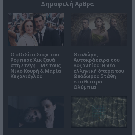
Δημοφιλή Άρθρα
O «Οιδίποδας» του
Θεοδώρα,
Ρόμπερτ Άικ ξανά
Αυτοκράτειρα του
στη Στέγη – Με τους
Βυζαντίου: Η νέα
Νίκο Κουρή & Μαρία
ελληνική όπερα του
Κεχαγιόγλου
Θεόδωρου Στάθη
στο θέατρο
Ολύμπια