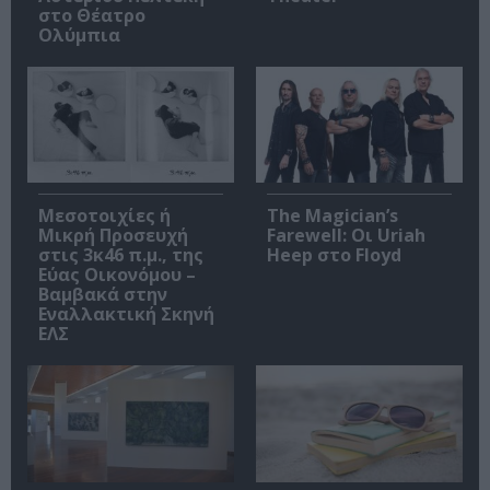
στο Θέατρο
Ολύμπια
Μεσοτοιχίες ή
The Magician’s
Μικρή Προσευχή
Farewell: Οι Uriah
στις 3κ46 π.μ., της
Heep στο Floyd
Εύας Οικονόμου –
Βαμβακά στην
Εναλλακτική Σκηνή
ΕΛΣ