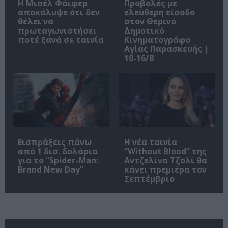
Η Μισέλ Φάιφερ
Προβολές με
αποκάλυψε ότι δεν
ελεύθερη είσοδο
θέλει να
στον Θερινό
πρωταγωνιστήσει
Δημοτικό
ποτέ ξανά σε ταινία
Κινηματογράφο
Αγίας Παρασκευής |
10-16/8
Εισπράξεις πάνω
Η νέα ταινία
από 1 δισ. δολάρια
“Without Blood” της
για το “Spider-Man:
Αντζελίνα Τζολί θα
Brand New Day”
κάνει πρεμιέρα τον
Σεπτέμβριο