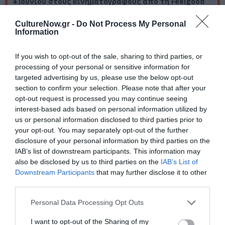
4 Ιουνίου στους κινηματογράφους από τη Feelgood
Entertainment
CultureNow.gr -
Do Not Process My Personal
Information
Ακολουθήστε το Culturenow.gr στο
Google News
και
μάθετε πρώτοι όλες τις ειδήσεις
If you wish to opt-out of the sale, sharing to third parties, or
processing of your personal or sensitive information for
Δείτε όλα τα
τελευταία νέα
για την Τέχνη και τον
targeted advertising by us, please use the below opt-out
Πολιτισμό στο
Culturenow.gr
section to confirm your selection. Please note that after your
opt-out request is processed you may continue seeing
interest-based ads based on personal information utilized by
Νέοι Διαγωνισμοί
❯
us or personal information disclosed to third parties prior to
your opt-out. You may separately opt-out of the further
Tags
disclosure of your personal information by third parties on the
IAB’s list of downstream participants. This information may
FEELGOOD ENTERTAINMENT
ΘΡΙΛΕΡ - ΤΡΟΜΟΥ
also be disclosed by us to third parties on the
IAB’s List of
Downstream Participants
that may further disclose it to other
ΚΩΜΩΔΙΑ - ΚΟΜΕΝΤΙ
third parties.
ΝΕΕΣ ΤΑΙΝΙΕΣ - ΤΑΙΝΙΕΣ ΤΗΣ ΕΒΔΟΜΑΔΑΣ
ΞΕΝΕΣ ΤΑΙΝΙΕΣ
Personal Data Processing Opt Outs
Newsletter
I want to opt-out of the Sharing of my