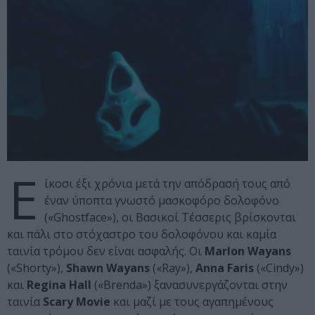
Ε
ίκοσι έξι χρόνια μετά την απόδρασή τους από
έναν ύποπτα γνωστό μασκοφόρο δολοφόνο
(«Ghostface»), οι Βασικοί Τέσσερις βρίσκονται
και πάλι στο στόχαστρο του δολοφόνου και καμία
ταινία τρόμου δεν είναι ασφαλής. Οι
Marlon Wayans
(«Shorty»),
Shawn Wayans
(«Ray»),
Anna Faris
(«Cindy»)
και
Regina Hall
(«Brenda») ξανασυνεργάζονται στην
ταινία
Scary Movie
και μαζί με τους αγαπημένους