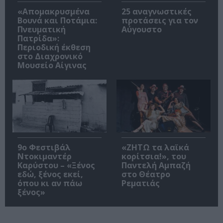
«Απομακρυσμένα
25 αναγνωστικές
Βουνά και Ποτάμια:
προτάσεις για τον
Πνευματική
Αύγουστο
Πατρίδα»:
Περιοδική έκθεση
στο Διαχρονικό
Μουσείο Αίγινας
9ο Φεστιβάλ
«ΖΗΤΩ τα λαϊκά
Ντοκιμαντέρ
κορίτσια!», του
Καρύστου – «Ξένος
Παντελή Αμπαζή
εδώ, ξένος εκεί,
στο Θέατρο
όπου κι αν πάω
Ρεματιάς
ξένος»