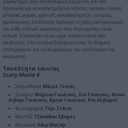
χαρακτήρες που επιστρέφουν έρχονται και νέα
πρόσωπα για να καταστρέψουν reboot, remake, requel,
prequel, sequel, spin-off, elevated horror, ιστορίες
προέλευσης, οτιδήποτε περιέχει τη λέξη «κληρονομιά»
και κάθε «τελικό κεφάλαιο» που σίγουρα δεν είναι
τελικό. Τίποτα δεν είναι ιερό. Κανένα κλισέ δεν
επιβιώνει. Όλα τα όρια ξεπερνιούνται. Οι Wayans
επιστρέφουν για να ακυρώσουν την κουλτούρα της
ακύρωσης.
Ταυτότητα ταινίας
Scary Movie 6
Σκηνοθεσία:
Μάικλ Τίντες
Σενάριο:
Μάρλον Γουέιανς, Σον Γουέιανς, Κίναν
Αιβορι Γουέιανς, Κρεγκ Γουέιανς, Ρικ Αλβαρεζ
Φωτογραφία:
Τέρι Στέισι
Μοντάζ:
Τζόναθαν Σβαρτς
Μουσική:
Χάιμ Μαζάρ