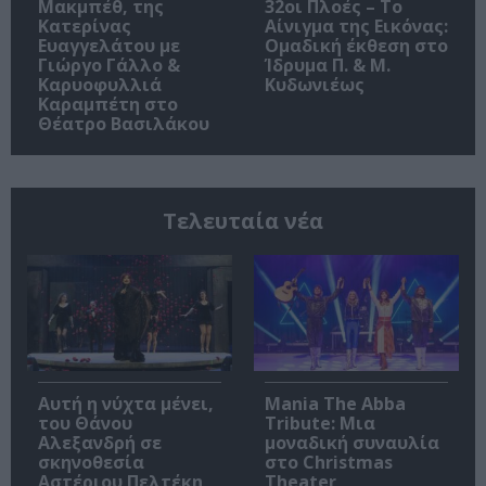
Μακμπέθ, της
32οι Πλοές – Το
Κατερίνας
Αίνιγμα της Εικόνας:
Ευαγγελάτου με
Ομαδική έκθεση στο
Γιώργο Γάλλο &
Ίδρυμα Π. & Μ.
Καρυοφυλλιά
Κυδωνιέως
Καραμπέτη στο
Θέατρο Βασιλάκου
Τελευταία νέα
Αυτή η νύχτα μένει,
Mania The Abba
του Θάνου
Tribute: Μια
Αλεξανδρή σε
μοναδική συναυλία
σκηνοθεσία
στο Christmas
Αστέριου Πελτέκη
Theater