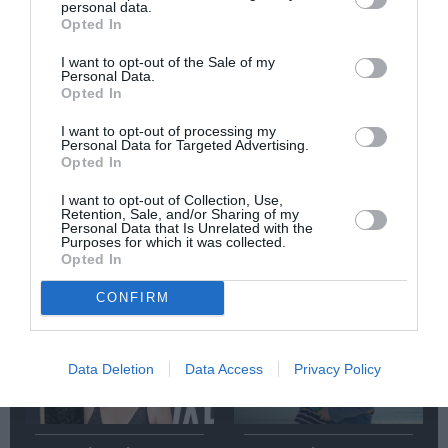
personal data.
Κάθε βδομάδα στο e-mail σας τα τελευταία νέα για
Opted In
την Τέχνη και τον Πολιτισμό!
I want to opt-out of the Sale of my
Personal Data.
Opted In
I want to opt-out of processing my
Personal Data for Targeted Advertising.
Opted In
Ακολουθήστε το Culturenow.gr
I want to opt-out of Collection, Use,
Retention, Sale, and/or Sharing of my
Personal Data that Is Unrelated with the
Purposes for which it was collected.
Opted In
Σχετικά Άρθρα
CONFIRM
Data Deletion
Data Access
Privacy Policy