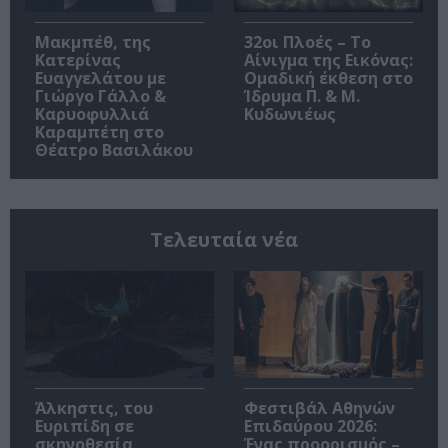
Μακμπέθ, της
32οι Πλοές – Το
Κατερίνας
Αίνιγμα της Εικόνας:
Ευαγγελάτου με
Ομαδική έκθεση στο
Γιώργο Γάλλο &
Ίδρυμα Π. & Μ.
Καρυοφυλλιά
Κυδωνιέως
Καραμπέτη στο
Θέατρο Βασιλάκου
Τελευταία νέα
Άλκηστις, του
Φεστιβάλ Αθηνών
Ευριπίδη σε
Επιδαύρου 2026:
σκηνοθεσία
Ένας προορισμός –