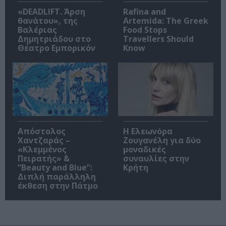
«DEADLIFT. Άρση
Rafina and
θανάτου», της
Artemida: The Greek
Βαλέριας
Food Stops
Δημητριάδου στο
Travellers Should
Θέατρο Εμπορικόν
Know
Απόστολος
Η Ελεωνόρα
Χαντζαράς –
Ζουγανέλη για δύο
«Κλεμμένος
μοναδικές
Πειρατής» &
συναυλίες στην
“Beauty and Blue”:
Κρήτη
Διπλή παράλληλη
έκθεση στην Πάτμο