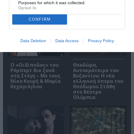
Purposes for which it was collected.
Opted In
Δημοφιλή Άρθρα
CONFIRM
Data Deletion
Data Access
Privacy Policy
O «Οιδίποδας» του
Θεοδώρα,
Ρόμπερτ Άικ ξανά
Αυτοκράτειρα του
στη Στέγη – Με τους
Βυζαντίου: Η νέα
Νίκο Κουρή & Μαρία
ελληνική όπερα του
Κεχαγιόγλου
Θεόδωρου Στάθη
στο θέατρο
Ολύμπια