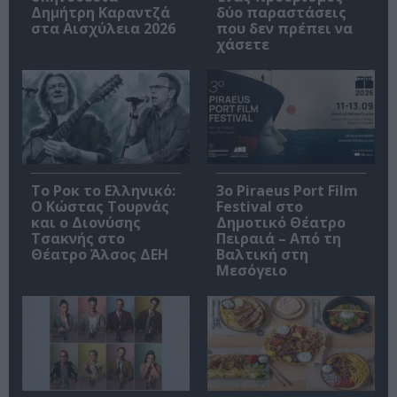
Δημήτρη Καραντζά
δύο παραστάσεις
στα Αισχύλεια 2026
που δεν πρέπει να
χάσετε
Το Ροκ το Ελληνικό:
3o Piraeus Port Film
Ο Κώστας Τουρνάς
Festival στο
και ο Διονύσης
Δημοτικό Θέατρο
Τσακνής στο
Πειραιά – Από τη
Θέατρο Άλσος ΔΕΗ
Βαλτική στη
Μεσόγειο