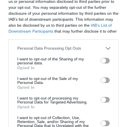
μάθετε πρώτοι όλες τις ειδήσεις
us or personal information disclosed to third parties prior to
your opt-out. You may separately opt-out of the further
Δείτε όλα τα
τελευταία νέα
για την Τέχνη και τον
disclosure of your personal information by third parties on the
Πολιτισμό στο
Culturenow.gr
IAB’s list of downstream participants. This information may
also be disclosed by us to third parties on the
IAB’s List of
Downstream Participants
that may further disclose it to other
Νέοι Διαγωνισμοί
❯
third parties.
Personal Data Processing Opt Outs
Newsletter
I want to opt-out of the Sharing of my
Κάθε βδομάδα στο e-mail σας τα τελευταία νέα για
personal data.
την Τέχνη και τον Πολιτισμό!
Opted In
I want to opt-out of the Sale of my
Personal Data.
Opted In
I want to opt-out of processing my
Personal Data for Targeted Advertising.
Ακολουθήστε το Culturenow.gr
Opted In
I want to opt-out of Collection, Use,
Retention, Sale, and/or Sharing of my
Personal Data that Is Unrelated with the