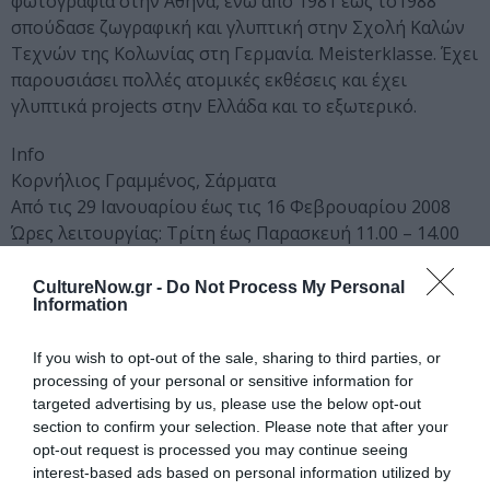
φωτογραφία στην Αθήνα, ενώ από 1981 έως το1988
σπούδασε ζωγραφική και γλυπτική στην Σχολή Καλών
Τεχνών της Κολωνίας στη Γερμανία. Meisterklasse. Έχει
παρουσιάσει πολλές ατομικές εκθέσεις και έχει
γλυπτικά projects στην Ελλάδα και το εξωτερικό.
Info
Κορνήλιος Γραμμένος, Σάρματα
Από τις 29 Ιανουαρίου έως τις 16 Φεβρουαρίου 2008
Ώρες λειτουργίας: Τρίτη έως Παρασκευή 11.00 – 14.00
και 18.00 – 21.00
Σάββατο: 11.00 – 14.00
CultureNow.gr -
Do Not Process My Personal
Information
Κυριακή και Δευτέρα κλειστά.
έκφραση – γιάννα γραμματοπούλου, Βαλαωρίτου 9α,
If you wish to opt-out of the sale, sharing to third parties, or
Αθήνα
processing of your personal or sensitive information for
Τηλ.: 210 3607598, Fax: 210 3607546
targeted advertising by us, please use the below opt-out
info@ekfrasi-art.gr
section to confirm your selection. Please note that after your
opt-out request is processed you may continue seeing
Ακολουθήστε το Culturenow.gr στο
Google News
και
interest-based ads based on personal information utilized by