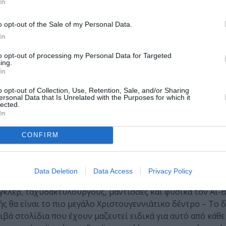
In
o opt-out of the Sale of my Personal Data.
In
to opt-out of processing my Personal Data for Targeted
ing.
ίλειο 3: Τo Αστέρι των Χριστουγέννων»
In
anta Claus Kingdom, από την ομάδα του “Πολύτεχνο”, που έ
o opt-out of Collection, Use, Retention, Sale, and/or Sharing
ersonal Data that Is Unrelated with the Purposes for which it
και η παρέα του μέσα από μια νέα φανταστική περιπέτεια μ
lected.
τή Καστροπολιτεία του Παγωμένου Βασίλειου.
In
ι τα πάντα κυλούν αρμονικά στο Παγωμένο Βασίλειο! Φέτο
CONFIRM
νων να εορταστεί για όλους τους κατοίκους του Παγωμένο
’ αυτό το λόγο διοργανώνει μια τεράστια γιορτή, όπου όλο
ς! Η πριγκίπισσα Αμέλια θέλει η γιορτή να είναι τέλεια!
Data Deletion
Data Access
Privacy Policy
γκλέρ, ταχυδακτυλουργούς, μάντισσές και φυσικά τον Αϊ-Β
ής θα είναι το πιο μεγάλο Χριστουγεννιάτικο δέντρο – Το 
ιβά στολίδια που έχουν μαζευτεί ειδικά για αυτό από κάθε