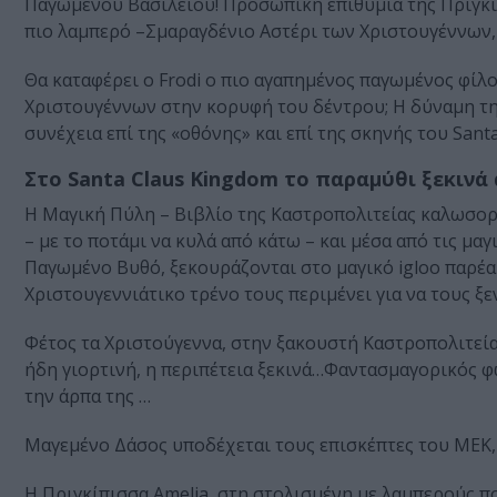
Παγωμένου Βασιλείου! Προσωπική επιθυμία της Πριγκίπι
πιο λαμπερό –Σμαραγδένιο Αστέρι των Χριστουγέννων,
Θα καταφέρει ο Frodi ο πιο αγαπημένος παγωμένος φίλο
Χριστουγέννων στην κορυφή του δέντρου; Η δύναμη τη
συνέχεια επί της «οθόνης» και επί της σκηνής του Sant
Στο Santa Claus Kingdom το παραμύθι ξεκινά 
Η Μαγική Πύλη – Βιβλίο της Καστροπολιτείας καλωσορί
– με το ποτάμι να κυλά από κάτω – και μέσα από τις 
Παγωμένο Βυθό, ξεκουράζονται στο μαγικό igloo παρέα 
Χριστουγεννιάτικο τρένο τους περιμένει για να τους ξ
Φέτος τα Χριστούγεννα, στην ξακουστή Καστροπολιτεία
ήδη γιορτινή, η περιπέτεια ξεκινά…Φαντασμαγορικός φ
την άρπα της …
Μαγεμένο Δάσος υποδέχεται τους επισκέπτες του ΜΕΚ,
Η Πριγκίπισσα Amelia, στη στολισμένη με λαμπερούς πο