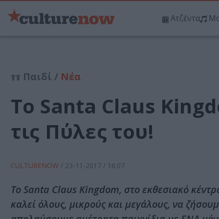
Ατζέντα
Μο
Παιδί /
Νέα
Το Santa Claus Kingd
τις Πύλες του!
CULTURENOW
/
23-11-2017
/ 16:07
Το Santa Claus Kingdom, στο εκθεσιακό κέντρο
καλεί όλους, μικρούς και μεγάλους, να ζήσουμ
απολαύσουμε αμέτρητα παιχνίδια με ΕΝΑ μόνο