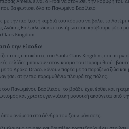
σσας Amelia, είναι ο Frodi να στολίσει την κορυφή του Δ
 που θα φωτίσει όλο το Παγωμένο Βασίλειο.
ς με την πιο ζεστή καρδιά του κόσμου να βάλει το Αστέρι
ς Αγάπης θα ξεκλειδώσει τον ήρωα που κρύβουμε μέσα μας
a Claus Kingdom.
από την Είσοδο!
ζει τους επισκέπτες του Santa Claus Kingdom, που περνο
μαγικές σελίδες μπαίνουν στον κόσμο του Παραμυθιού…βουτ
με το Δράκο Draco, κάνουν παρέα με τα παράξενα ζώα και 
εναγήσει στην πιο παραμυθένια πλευρά της πόλης.
 του Παγωμένου Βασίλειου, το βράδυ έχει έρθει και η ατμ
ωτισμός και χριστουγεννιάτικη μουσική ακούγεται από τη
 όπου ανάμεσα στα δένδρα του ζουν μάγισσες…
λυέλαιους, γούνες και δαντέλες τραπεζαρία, έχει στρώσει 