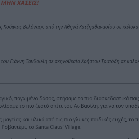
ΜΗΝ ΧΑΣΕΙΣ!
ης Κούφιας Βελόνας», από την Αθηνά Χατζηαθανασίου σε καλοκα
 του Γιάννη Ξανθούλη σε σκηνοθεσία Χρήστου Τριπόδη σε καλο
γικό, παγωμένο δάσος, στήσαμε τα πιο διασκεδαστικά παι
λίσαμε το πιο ζεστό σπίτι του Αϊ-Βασίλη, για να τον υπο
 μαγείας και υλικά από τις πιο γλυκές παιδικές ευχές, το 
οβανιέμι, το Santa Claus’ Village.