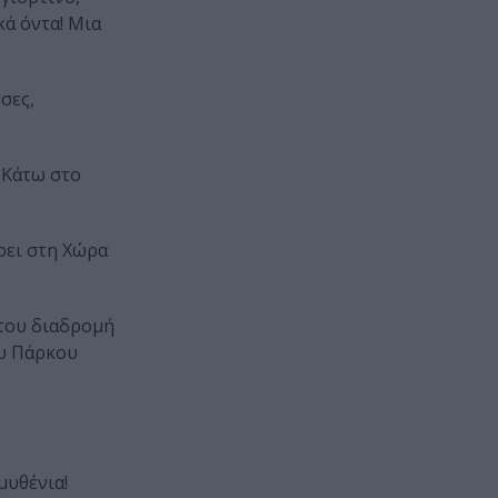
κά όντα! Μια
σες,
-Κάτω στο
ρει στη Χώρα
 του διαδρομή
ου Πάρκου
μυθένια!