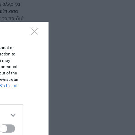
ε άλλο τα
γκίπισσα
 τα παιδιά!
sonal or
ection to
ou may
 personal
out of the
 downstream
B’s List of