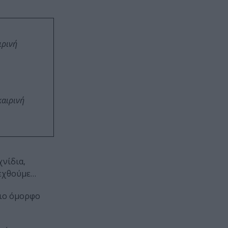
ιρινή
καιρινή
χνίδια,
δεχθούμε…
πιο όμορφο