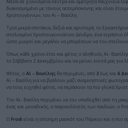
Μέσα σε χιονισμένα δέντρα και αμέτρητα παιχνίδια ξεφ
διακοσμημένο με τόνους αστερόσκονης και είναι έτοιμ
Χριστουγέννων, τον Αϊ – Βασίλη.
Τρία μικρά σπιτάκια, δεξιά και αριστερά, το Εργαστήριο
στολισμένο Χριστουγεννιάτικο Δένδρο, ένα τεράστιο έ
ώστε μικροί και μεγάλοι να μπορέσουν να του στείλουν
Όπως κάθε χρόνο έτσι και φέτος ο αληθινός Αϊ- Βασίλης
το Σάββατο 2 Δεκεμβρίου και να μείνει κοντά μας για 
Φέτος, ο
Αϊ – Βασίλης
θα περιμένει, από
2
έως και
6 Δε
Αϊ – Βασίλη για να βγάλουν μαζί αναμνηστικές φωτογρ
να τους ευχηθεί φέτος, να περάσουν τα πιο γλυκά Χρισ
Τον Αϊ- Βασίλη περιμένει να τον υποδεχθεί από τη μακ
ένας και μοναδικός, ο παγοκολλητός των παιδιών, ο Fro
Ο
Frodi
είναι η επίσημη μασκότ του Πάρκου και η πιο 