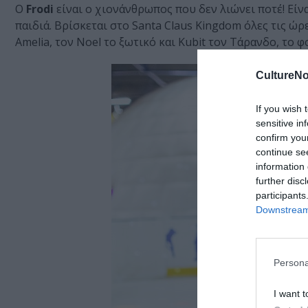
Ο
Frodi
είναι ο χιονάνθρωπος που δεν λιώνει ποτέ! Είνα
παιδιά. Βρίσκεται στο Santa Claus Kingdom όλες τις ώρε
Amelia, τον Noel το ξωτικό και Kubit τον Τάρανδο, το φ
CultureNo
If you wish 
sensitive in
confirm you
continue se
information 
further disc
participants
Downstream 
Persona
I want t