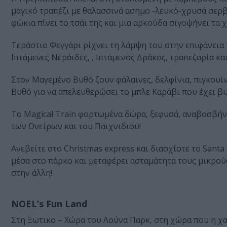
μαγικό τραπέζι με θαλασσινά ασημο -λευκό-χρυσά σερβί
φώκια πίνει το τσάι της και μια αρκούδα σιγοψήνει τα
Τεράστιο Φεγγάρι ρίχνει τη λάμψη του στην επιφάνεια 
Ιπτάμενες Νεράιδες, , Ιπτάμενος Δράκος, τραπεζαρία κα
Στον Μαγεμένο Βυθό ζουν φάλαινες, δελφίνια, πιγκουί
Βυθό για να απελευθερώσει το μπλε Καράβι που έχει βυ
Το Magical Train φορτωμένα δώρα, ξεφυσά, αναβοσβήνε
των Ονείρων και του Παιχνιδιού!
Ανεβείτε στο Christmas express και διασχίστε το Sant
μέσα στο πάρκο και μεταφέρει ασταμάτητα τους μικρούς
στην άλλη!
NOEL’s Fun Land
Στη Ξωτικο – Χώρα του Λούνα Παρκ, στη χώρα που η χαρ