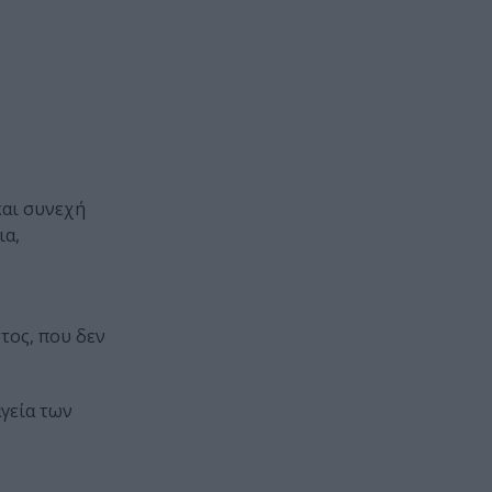
και συνεχή
ια,
στος, που δεν
αγεία των