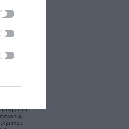
χει 18 χρόνια
ας προσκαλούν
ς, η
υ Βασιλείου
ι θα
ασίλη για να
δέντρο των
 μεριά του