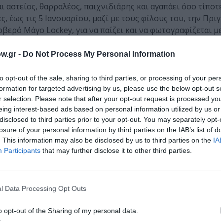
ι αστείος, θαρραλέος, παιχνιδιάρης και αγαπάει όσο τίποτ
ς, έως τις 5 Ιανουαρίου, μαζί με τους φίλους του, την Πρι
οβερό Μάγο Lockey, για να παίζει και να φωτογραφίζεται με
w.gr -
Do Not Process My Personal Information
to opt-out of the sale, sharing to third parties, or processing of your per
formation for targeted advertising by us, please use the below opt-out s
r selection. Please note that after your opt-out request is processed y
eing interest-based ads based on personal information utilized by us or
disclosed to third parties prior to your opt-out. You may separately opt-
losure of your personal information by third parties on the IAB’s list of
. This information may also be disclosed by us to third parties on the
IA
Participants
that may further disclose it to other third parties.
l Data Processing Opt Outs
o opt-out of the Sharing of my personal data.