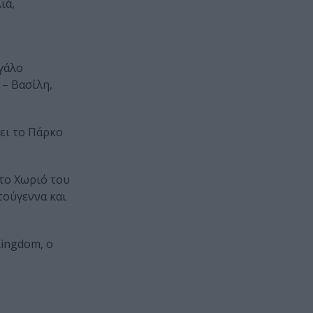
ιά,
εγάλο
 – Βασίλη,
σει το Πάρκο
στο Χωριό του
τούγεννα και
Kingdom, ο