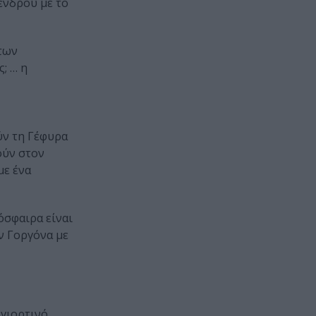
ένδρου με το
 των
; … η
ύν τη Γέφυρα
ούν στον
με ένα
όσφαιρα είναι
ν Γοργόνα με
γιορτινό,