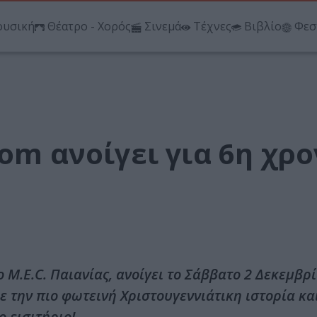
υσική
Θέατρο - Χορός
Σινεμά
Τέχνες
Βιβλίο
Φεσ
om ανοίγει για 6η χρο
 Μ.E.C. Παιανίας, ανοίγει το Σάββατο 2 Δεκεμβρί
ε την πιο φωτεινή Χριστουγεννιάτικη ιστορία κα
 εισιτήριο!