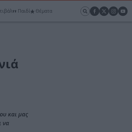
τιβάλ
Παιδί
Θέματα
νιά
ου και μας
ι να