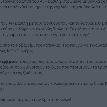
υτρώνει το Σπίτι του Αϊ – Βασίλη, στρωμένο με μαγικά χαλ
ο να υποδεχθεί τον ήρωα της καρδιάς μας και βασιλιά των
 του Αϊ- Βασίλη με τους βοηθούς του και τα ξωτικά, ένα μ
λκηθρο με δώρα και ακριβώς δίπλα το Ταχυδρομείο του Αϊ
 το γράμμα τους … έστω και την τελευταία στιγμή!
, από το Ροβανιέμι της Λαπωνίας, έρχεται για να εγκαινιά
λίγες ΜΟΝΟ ημέρες.
κεμβρίου
, τους μικρούς τους φίλους στο Σπίτι του μέσα 
αφίες, να του ψιθυρίσουν το δώρο που περιμένουν τα Χρισ
τούγεννα της ζωής τους!
ρινή πατρίδα του και να τον καλωσορίσει στο Santa Claus 
di!
αγαπημένη φιγούρα των Χριστουγέννων!