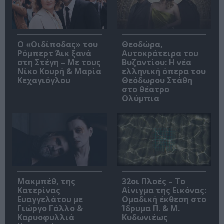
O «Οιδίποδας» του
Θεοδώρα,
Ρόμπερτ Άικ ξανά
Αυτοκράτειρα του
στη Στέγη – Με τους
Βυζαντίου: Η νέα
Νίκο Κουρή & Μαρία
ελληνική όπερα του
Κεχαγιόγλου
Θεόδωρου Στάθη
στο θέατρο
Ολύμπια
Μακμπέθ, της
32οι Πλοές – Το
Κατερίνας
Αίνιγμα της Εικόνας:
Ευαγγελάτου με
Ομαδική έκθεση στο
Γιώργο Γάλλο &
Ίδρυμα Π. & Μ.
Καρυοφυλλιά
Κυδωνιέως