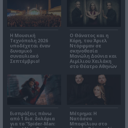
Η Μουσική
Ο Θάνατος και η
Τεχνόπολη 2026
Κόρη, του Άριελ
υποδέχεται έναν
Ντόρφμαν σε
δυναμικό
σκηνοθεσία
συναυλιακό
Μανώλη Δούνια και
Σεπτέμβριο!
Αιμίλιου Χειλάκη
στο Θέατρο Αθηνών
Εισπράξεις πάνω
Μέτρημα: Η
από 1 δισ. δολάρια
Νατάσσα
για το “Spider-Man:
Μποφίλιου στο