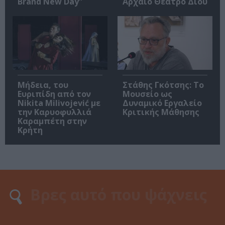
Brand New Day”
Αρχαίο Θέατρο Δίου
Μήδεια, του
Στάθης Γκότσης: Το
Ευριπίδη από τον
Μουσείο ως
Nikita Milivojević με
Δυναμικό Εργαλείο
την Καρυοφυλλιά
Κριτικής Μάθησης
Καραμπέτη στην
Κρήτη