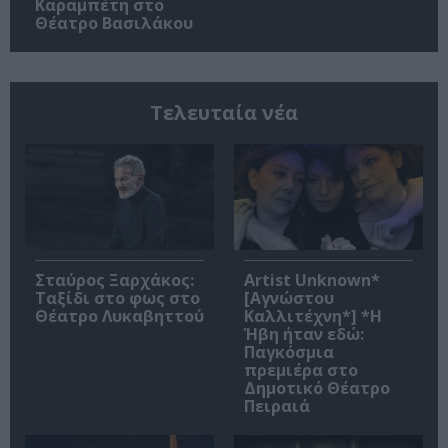
Καραμπέτη στο
Θέατρο Βασιλάκου
Τελευταία νέα
Σταύρος Ξαρχάκος:
Artist Unknown*
Ταξίδι στο φως στο
[Αγνώστου
Θέατρο Λυκαβηττού
Καλλιτέχνη*] *Η
Ήβη ήταν εδώ:
Παγκόσμια
πρεμιέρα στο
Δημοτικό Θέατρο
Πειραιά