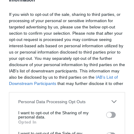
Πληροφορίες έκδοσης:
Εκδόσεις Διόπτρα
If you wish to opt-out of the sale, sharing to third parties, or
Ακολουθήστε το Culturenow.gr στο
Google News
και
processing of your personal or sensitive information for
μάθετε πρώτοι όλες τις ειδήσεις
targeted advertising by us, please use the below opt-out
section to confirm your selection. Please note that after your
Δείτε όλα τα
τελευταία νέα
για την Τέχνη και τον
opt-out request is processed you may continue seeing
Πολιτισμό στο
Culturenow.gr
interest-based ads based on personal information utilized by
us or personal information disclosed to third parties prior to
your opt-out. You may separately opt-out of the further
Νέοι Διαγωνισμοί
❯
disclosure of your personal information by third parties on the
IAB’s list of downstream participants. This information may
Tags
also be disclosed by us to third parties on the
IAB’s List of
Downstream Participants
that may further disclose it to other
ΕΚΔΟΣΕΙΣ ΔΙΟΠΤΡΑ
ΞΕΝΟΙ ΣΥΓΓΡΑΦΕΙΣ
third parties.
ΠΕΖΟΓΡΑΦΙΑ
Personal Data Processing Opt Outs
I want to opt-out of the Sharing of my
Newsletter
personal data.
Opted In
Κάθε βδομάδα στο e-mail σας τα τελευταία νέα για
την Τέχνη και τον Πολιτισμό!
I want to opt-out of the Sale of my