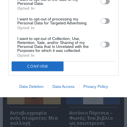
Personal Data.
Opted In
I want to opt-out of processing my
Personal Data for Targeted Advertising.
Opted In
Ακολουθήστε το Culturenow.gr
I want to opt-out of Collection, Use,
Retention, Sale, and/or Sharing of my
Personal Data that Is Unrelated with the
Purposes for which it was collected.
Opted In
Σχετικά Άρθρα
CONFIRM
Data Deletion
Data Access
Privacy Policy
Αυτοβιογραφία
Αντόνιο Πόρτσια –
ενός πτώματος: Μια
Φωνές: Ένα βιβλίο
συλλογή
ως εσωτερικός