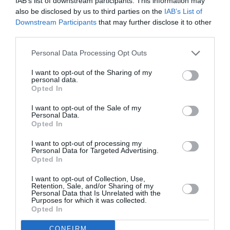
IAB’s list of downstream participants. This information may
also be disclosed by us to third parties on the
IAB’s List of
Downstream Participants
that may further disclose it to other
third parties.
Ακολουθήστε το Culturenow.gr
Personal Data Processing Opt Outs
I want to opt-out of the Sharing of my
personal data.
Opted In
Σχετικά Άρθρα
I want to opt-out of the Sale of my
Personal Data.
Opted In
I want to opt-out of processing my
Personal Data for Targeted Advertising.
Opted In
I want to opt-out of Collection, Use,
Retention, Sale, and/or Sharing of my
Σταύρος Ξαρχάκος:
Η Μουσική
Personal Data that Is Unrelated with the
Ταξίδι στο φως στο
Τεχνόπολη 2026
Purposes for which it was collected.
Opted In
Θέατρο Λυκαβηττού
υποδέχεται έναν
δυναμικό
συναυλιακό
CONFIRM