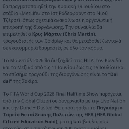
θα πραγματοποιηθεί την Κυριακή 19 Ιουλίου στο
στάδιο «MetLife» στο Ιστ Ράδερφορντ στο Νιού
Τζέρσεϊ, όπως σχετικά ανακοίνωσε η οργανωτική
επιτροπή της διοργάνωσης. Την συναυλία θα
επιμεληθεί ο
Κρις Μάρτιν (Chris Martin)
,
τραγουδιστής των Coldplay και θα μεταδοθεί ζωντανά
σε εκατομμύρια θαυμαστές σε όλο τον κόσμο.
Το Μουντιάλ 2026 θα διεξαχθεί στις ΗΠΑ, τον Καναδά
και το Μεξικό από τις 11 Ιουνίου έως τις 19 Ιουλίου και
το επίσημο τραγούδι της διοργάνωσης είναι το
“Dai
dai”
της Σακίρα.
Το FIFA World Cup 2026 Final Halftime Show παράγεται
από την Global Citizen σε συνεργασία με την Live Nation
και την Done + Dusted. Θα υποστηρίξει το
Παγκόσμιο
Ταμείο Εκπαίδευσης Πολιτών της FIFA (FIFA Global
Citizen Education Fund)
, μια πρωτοβουλία που
στοχεύει στη συγκέντρωση 100 εκατομμυρίων