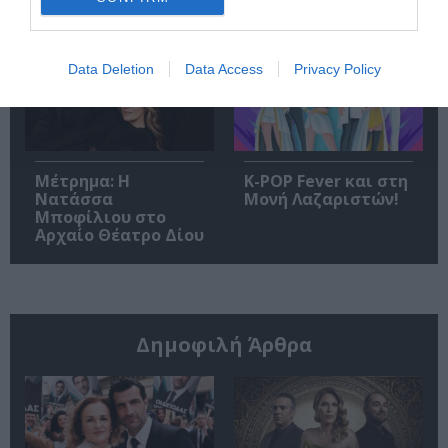
Σεπτέμβριο!
Data Deletion
Data Access
Privacy Policy
Μέτρημα: Η
K-POP Fever και στη
Νατάσσα
Μονή Λαζαριστών!
Μποφίλιου στο
Αρχαίο Θέατρο Δίου
Δημοφιλή Άρθρα