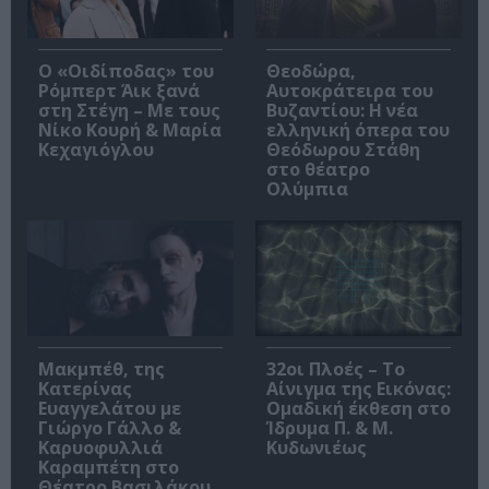
O «Οιδίποδας» του
Θεοδώρα,
Ρόμπερτ Άικ ξανά
Αυτοκράτειρα του
στη Στέγη – Με τους
Βυζαντίου: Η νέα
Νίκο Κουρή & Μαρία
ελληνική όπερα του
Κεχαγιόγλου
Θεόδωρου Στάθη
στο θέατρο
Ολύμπια
Μακμπέθ, της
32οι Πλοές – Το
Κατερίνας
Αίνιγμα της Εικόνας:
Ευαγγελάτου με
Ομαδική έκθεση στο
Γιώργο Γάλλο &
Ίδρυμα Π. & Μ.
Καρυοφυλλιά
Κυδωνιέως
Καραμπέτη στο
Θέατρο Βασιλάκου