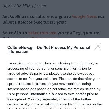
Πηγές: ΑΠΕ-ΜΠΕ, fifa.com
Ακολουθήστε το Culturenow.gr στο
Google News
και
μάθετε πρώτοι όλες τις ειδήσεις
Δείτε όλα τα
τελευταία νέα
για την Τέχνη και τον
Πολιτισμό στο
Culturenow.gr
CultureNow.gr -
Do Not Process My Personal
Νέοι Διαγωνισμοί
❯
Information
Tags
If you wish to opt-out of the sale, sharing to third parties, or
processing of your personal or sensitive information for
POP - ROCK - ALTERNATIVE
targeted advertising by us, please use the below opt-out
section to confirm your selection. Please note that after your
opt-out request is processed you may continue seeing
Newsletter
interest-based ads based on personal information utilized by
us or personal information disclosed to third parties prior to
Κάθε βδομάδα στο e-mail σας τα τελευταία νέα για
your opt-out. You may separately opt-out of the further
την Τέχνη και τον Πολιτισμό!
disclosure of your personal information by third parties on the