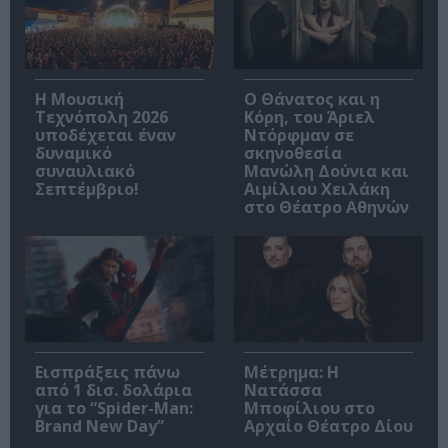
Η Μουσική
Ο Θάνατος και η
Τεχνόπολη 2026
Κόρη, του Άριελ
υποδέχεται έναν
Ντόρφμαν σε
δυναμικό
σκηνοθεσία
συναυλιακό
Μανώλη Δούνια και
Σεπτέμβριο!
Αιμίλιου Χειλάκη
στο Θέατρο Αθηνών
Εισπράξεις πάνω
Μέτρημα: Η
από 1 δισ. δολάρια
Νατάσσα
για το “Spider-Man:
Μποφίλιου στο
Brand New Day”
Αρχαίο Θέατρο Δίου