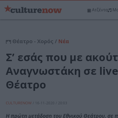
Ατζέντα
Μο
Θέατρο - Χορός /
Νέα
Σ’ εσάς που με ακούτ
Αναγνωστάκη σε live
Θέατρο
CULTURENOW
/
16-11-2020
/ 20:03
H πρώτη μετάδοση του Εθνικού Θεάτρου, σε π