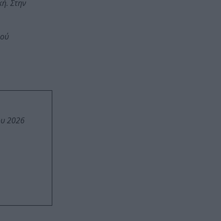
κή. Στην
κού
ου 2026