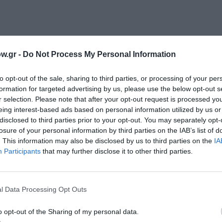
w.gr -
Do Not Process My Personal Information
to opt-out of the sale, sharing to third parties, or processing of your per
formation for targeted advertising by us, please use the below opt-out s
ρος Κτεναβός, Aλέξανδρος Μαυρόπουλος, Μιχάλης Μ
r selection. Please note that after your opt-out request is processed y
, Ξένια Παυλοπούλου, Ελένη Ρουσσινού, Γιώργος Στά
eing interest-based ads based on personal information utilized by us or
disclosed to third parties prior to your opt-out. You may separately opt-
losure of your personal information by third parties on the IAB’s list of
. This information may also be disclosed by us to third parties on the
IA
Participants
that may further disclose it to other third parties.
l Data Processing Opt Outs
Λούλας Αναγνωστάκη
o opt-out of the Sharing of my personal data.