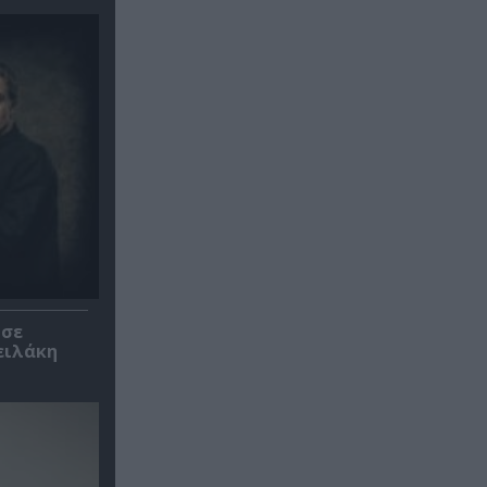
 σε
ειλάκη