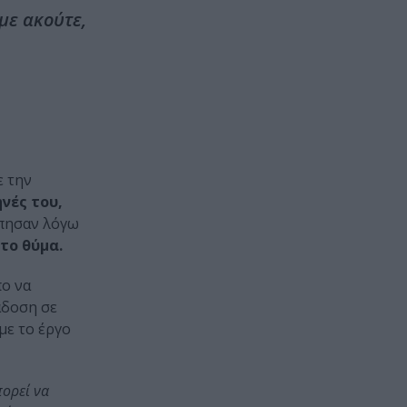
με ακούτε,
ε την
νές του,
όπησαν λόγω
 το θύμα.
πο να
άδοση σε
 με το έργο
πορεί να