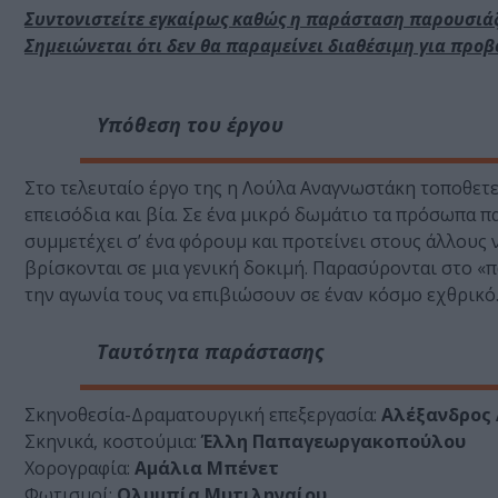
Συντονιστείτε εγκαίρως καθώς η παράσταση παρουσιάζ
Σημειώνεται ότι δεν θα παραμείνει διαθέσιμη για προβ
Υπόθεση του έργου
Στο τελευταίο έργο της η Λούλα Αναγνωστάκη τοποθετε
επεισόδια και βία. Σε ένα μικρό δωμάτιο τα πρόσωπα π
συμμετέχει σ’ ένα φόρουμ και προτείνει στους άλλους 
βρίσκονται σε μια γενική δοκιμή. Παρασύρονται στο «π
την αγωνία τους να επιβιώσουν σε έναν κόσμο εχθρικό
Ταυτότητα παράστασης
Σκηνοθεσία-Δραματουργική επεξεργασία:
Αλέξανδρος
Σκηνικά, κοστούμια:
Έλλη Παπαγεωργακοπούλου
Χορογραφία:
Αμάλια Μπένετ
Φωτισμοί:
Ολυμπία Μυτιληναίου