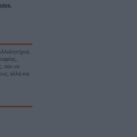
ρόνο.
υλλαλητήρια,
ραφέας,
, σαν να
υς, αλλά και