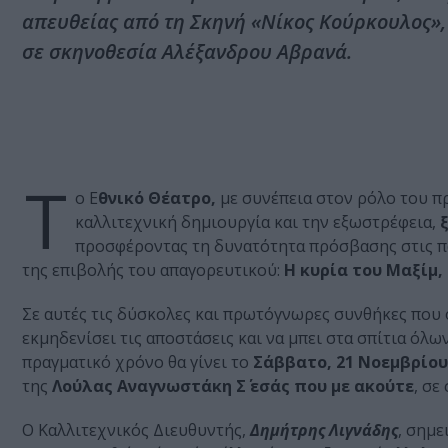
απευθείας από τη Σκηνή «Νίκος Κούρκουλος», 
σε σκηνοθεσία Αλέξανδρου Αβρανά.
Τ
ο Ε
θνικό Θέατρο,
με συνέπεια στον ρόλο του π
καλλιτεχνική δημιουργία και την εξωστρέφεια,
ξ
προσφέροντας τη δυνατότητα πρόσβασης στις π
της επιβολής του απαγορευτικού:
Η κυρία του Μαξίμ, 
Σε αυτές τις δύσκολες και πρωτόγνωρες συνθήκες που 
εκμηδενίσει τις αποστάσεις και να μπει στα σπίτια όλ
πραγματικό χρόνο θα γίνει το
Σάββατο, 21 Νοεμβρίου
της
Λούλας Αναγνωστάκη Σ΄ εσάς που με ακούτε
, σε
Ο Καλλιτεχνικός Διευθυντής,
Δημήτρης Λιγνάδης
, σημε