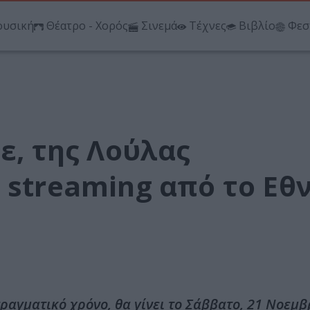
υσική
Θέατρο - Χορός
Σινεμά
Τέχνες
Βιβλίο
Φεσ
ε, της Λούλας
 streaming από το Εθ
ραγματικό χρόνο, θα γίνει το Σάββατο, 21 Νοεμβ