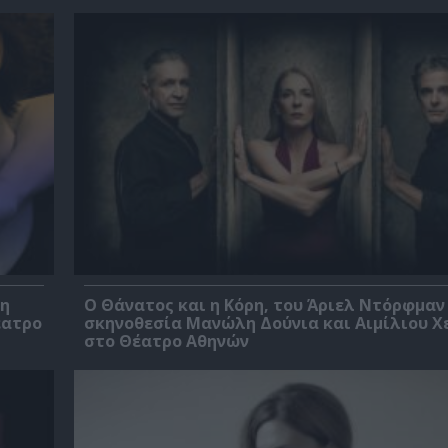
βη
Ο Θάνατος και η Κόρη, του Άριελ Ντόρφμαν
έατρο
σκηνοθεσία Μανώλη Δούνια και Αιμίλιου Χ
στο Θέατρο Αθηνών