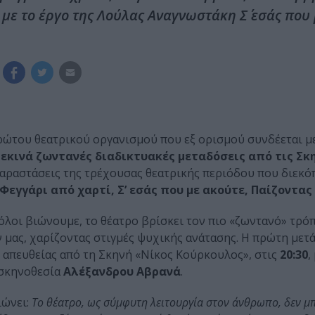
με το έργο της Λούλας Αναγνωστάκη Σ΄ εσάς που 
ρώτου θεατρικού οργανισμού που εξ ορισμού συνδέεται μ
εκινά ζωντανές διαδικτυακές μεταδόσεις από τις Σκη
αραστάσεις της τρέχουσας θεατρικής περιόδου που διεκ
Φεγγάρι από χαρτί, Σ’ εσάς που με ακούτε, Παίζοντας
όλοι βιώνουμε, το θέατρο βρίσκει τον πιο «ζωντανό» τρό
ων μας, χαρίζοντας στιγμές ψυχικής ανάτασης. H πρώτη μετ
απευθείας από τη Σκηνή «Νίκος Κούρκουλος», στις
20:30
,
 σκηνοθεσία
Αλέξανδρου Αβρανά
.
ιώνει:
Το θέατρο, ως σύμφυτη λειτουργία στον άνθρωπο, δεν μ