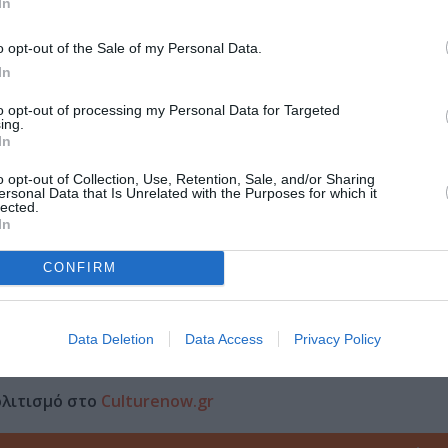
In
o opt-out of the Sale of my Personal Data.
Τοποθεσία:
In
Εθνικό Θέατρο - Online Streaming
to opt-out of processing my Personal Data for Targeted
ing.
Εθνικό Θέατρο – Νέα Σκηνή «Νίκος Κούρκουλος»
In
o opt-out of Collection, Use, Retention, Sale, and/or Sharing
ersonal Data that Is Unrelated with the Purposes for which it
lected.
In
CONFIRM
Data Deletion
Data Access
Privacy Policy
μάθετε πρώτοι όλες τις ειδήσεις
ολιτισμό στο
Culturenow.gr