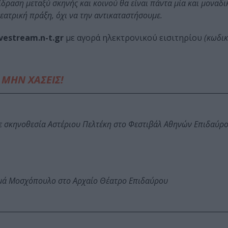
δραση μεταξύ σκηνής και κοινού θα είναι πάντα μία και μοναδι
ατρική πράξη, όχι να την αντικαταστήσουμε.
ivestream.n-t.gr
με αγορά ηλεκτρονικού εισιτηρίου
(κωδι
ΜΗΝ ΧΑΣΕΙΣ!
ε σκηνοθεσία Αστέριου Πελτέκη στο Φεστιβάλ Αθηνών Επιδαύρ
ωμά Μοσχόπουλο στο Αρχαίο Θέατρο Επιδαύρου