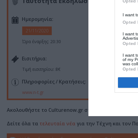
Ταυτότητα Εκδήλωσης
Opted 
I want t
Ημερομηνία:
Opted 
21/11/2020
I want 
Advertis
Ώρα έναρξης: 20:30
Opted 
I want t
Eισιτήρια:
of my P
was col
Τιμή εισιτηρίου: 8€
Opted 
Πληροφορίες / Κρατήσεις:
www.n-t.gr
Ακολουθήστε το Culturenow.gr στο
Google News
και 
Δείτε όλα τα
τελευταία νέα
για την Τέχνη και τον Π