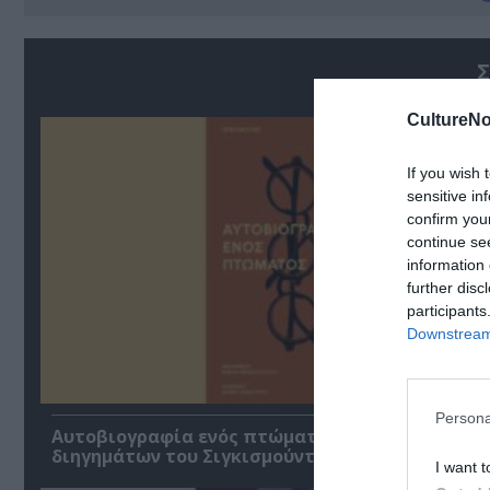
Σ
CultureNo
If you wish 
sensitive in
confirm you
continue se
information 
further disc
participants
Downstream 
Persona
Αυτοβιογραφία ενός πτώματος: Μια συλλογή
διηγημάτων του Σιγκισμούντ Κρζιζανόφσκι
I want t