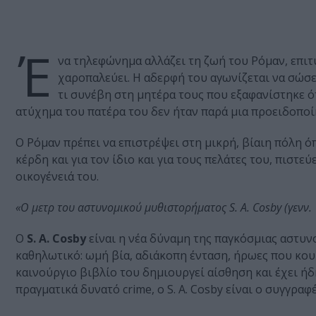
Έ
να τηλεφώνημα αλλάζει τη ζωή του Ρόμαν, επι
χαροπαλεύει. Η αδερφή του αγωνίζεται να σώσε
τι συνέβη στη μητέρα τους που εξαφανίστηκε ό
ατύχημα του πατέρα του δεν ήταν παρά μια προειδοποίησ
Ο Ρόμαν πρέπει να επιστρέψει στη μικρή, βίαιη πόλη ό
κέρδη και για τον ίδιο και για τους πελάτες του, πιστε
οικογένειά του.
«Ο μετρ του αστυνομικού μυθιστορήματος S. A. Cosby (γενν.
Ο
S. A. Cosby
είναι η νέα δύναμη της παγκόσμιας αστυνο
καθηλωτικό: ωμή βία, αδιάκοπη ένταση, ήρωες που κου
καινούργιο βιβλίο του δημιουργεί αίσθηση και έχει ήδ
πραγματικά δυνατό crime, ο S. A. Cosby είναι ο συγγραφ