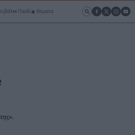
τιβάλ
Παιδί
Θέματα
e
της».