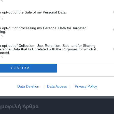
In
o opt-out of the Sale of my Personal Data.
In
to opt-out of processing my Personal Data for Targeted
ing.
In
o opt-out of Collection, Use, Retention, Sale, and/or Sharing
ersonal Data that Is Unrelated with the Purposes for which it
lected.
In
CONFIRM
ικό
Ελένη Μπουκαούρη – η Μαρία τα ήθελε όλα:
κοινωνικό βιβλίο για γυναίκες
Data Deletion
Data Access
Privacy Policy
ημοφιλή Άρθρα