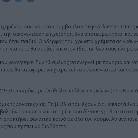
τυχημένου οικονομικού συμβούλου στην Ατλάντα. Ο πατέρ
ι την οικογενειακή επιχείρηση, ένα αποτεφρωτήριο, και ν
ταν ήταν παιδιά. Ο αδερφός του χρωστά χρήματα σε γκάνγκ
η για το τι θα συμβεί και στον ίδιο, αν δεν τους πληρώσε
που γεννήθηκε. Συνηθισμένος να ενεργεί με πονηριά και να
ύει πως θα καταφέρει να χειριστεί τους γκάνγκστερ και να σ
 1973) επιστρέφει με ένα θρίλερ πολλών οκτανίων»
(The New Yo
μικής λογοτεχνίας. Τα βιβλία του έχουν ό,τι καθιστά ένα
βαλούν τραύματα και ιστορίες σου δίνουν γροθιά στο στομ
η αποκτήσει φανατικό κοινό σε όλο τον κόσμο. Αν αγαπάτε
έας που πρέπει να διαβάσετε.