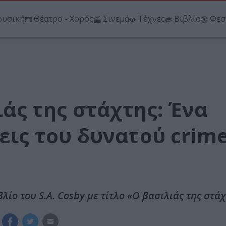
υσική
Θέατρο - Χορός
Σινεμά
Τέχνες
Βιβλίο
Φεσ
λιάς της στάχτης: Ένα
ρεις του δυνατού crim
λίο του S.A. Cosby με τίτλο «Ο βασιλιάς της στάχ