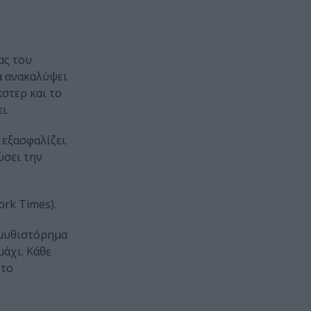
ας του
α ανακαλύψει
στερ και το
ι.
 εξασφαλίζει
ώσει την
rk Times).
 μυθιστόρημα
άχι. Κάθε
 το