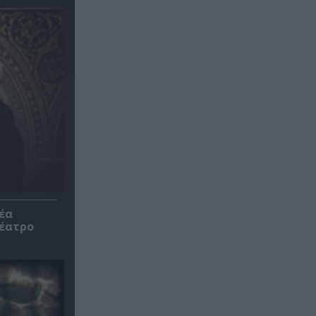
έα
θέατρο