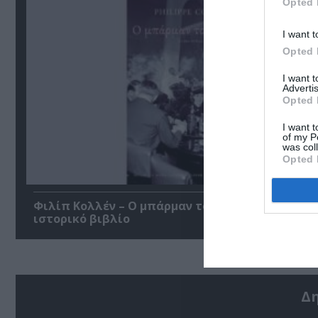
Opted 
I want t
Opted 
I want 
Advertis
Opted 
I want t
of my P
was col
Opted 
Φιλίπ Κολλέν – Ο μπάρμαν του Ritz: Ένα κοινων
ιστορικό βιβλίο
Δ