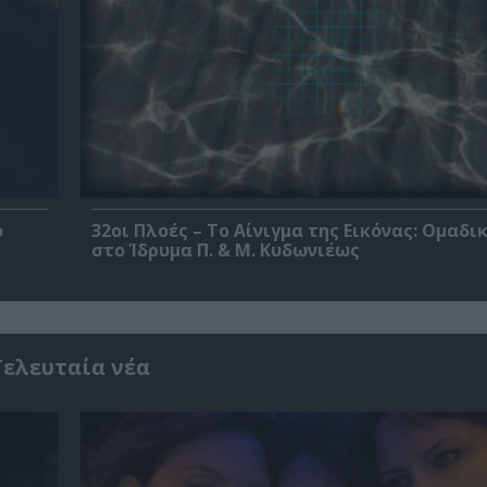
ο
32οι Πλοές – Το Αίνιγμα της Εικόνας: Ομαδι
στο Ίδρυμα Π. & Μ. Κυδωνιέως
Τελευταία νέα