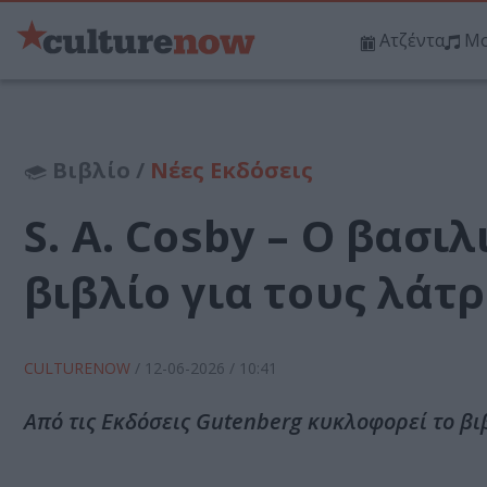
Ατζέντα
Μο
Βιβλίο /
Νέες Εκδόσεις
S. A. Cosby – Ο βασι
βιβλίο για τους λάτ
CULTURENOW
/
12-06-2026
/ 10:41
Από τις Εκδόσεις Gutenberg κυκλοφορεί το βιβ