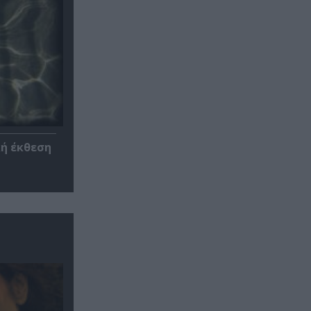
κή έκθεση