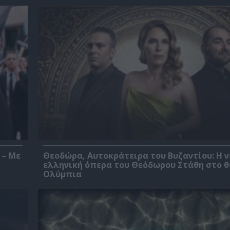
 – Με
Θεοδώρα, Αυτοκράτειρα του Βυζαντίου: Η ν
ελληνική όπερα του Θεόδωρου Στάθη στο 
Ολύμπια