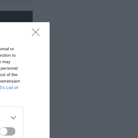
sonal or
ection to
ou may
 personal
out of the
 downstream
B’s List of
σωτερικός