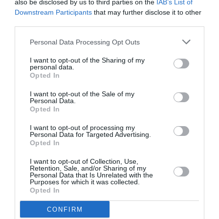
also be disclosed by us to third parties on the
IAB’s List of
κοινό – θα φαίνεστε όσο το δυνατόν πιο φανταστικοί
Downstream Participants
that may further disclose it to other
στην κάμερα!
third parties.
Στα υπόλοιπα venues ζητάμε από τους fans να
Personal Data Processing Opt Outs
κρατήσουν ξανά τα τηλέφωνά τους στις τσέπες και να
I want to opt-out of the Sharing of my
απολαύσουν κάθε στιγμή της συναυλίας, αντί να
personal data.
σηκώνουν το τηλέφωνό τους στον αέρα προσπαθώντας
Opted In
ώστε να κινηματογραφήσουν ένα μέρος του με
I want to opt-out of the Sale of my
αποτέλεσμα να ενοχλούν όσους βρίσκονται γύρω τους.
Personal Data.
Opted In
Έτσι, αν ένας λεγόμενος fan κοντά σας νομίζει ότι είναι
ιδιαίτερος και κινηματογραφεί αυτό που εγωιστικά
I want to opt-out of processing my
θέλει, παρακαλώ απλώς να του ζητήσετε πολύ ευγενικά
Personal Data for Targeted Advertising.
Opted In
φυσικά, να βάλει το τηλέφωνό του «εκεί που δεν λάμπει
ο ήλιος!».
I want to opt-out of Collection, Use,
Retention, Sale, and/or Sharing of my
Personal Data that Is Unrelated with the
Και, όπως ανέφερα προηγουμένως, για όλους τους fans
Purposes for which it was collected.
μας εκτός Ευρώπης, σε καμία περίπτωση δεν σας
Opted In
έχουμε ξεχάσει για αυτό έχουμε στα σκαριά μεγάλες
CONFIRM
ανακοινώσεις που έρχονται αργότερα για το 2026. Να