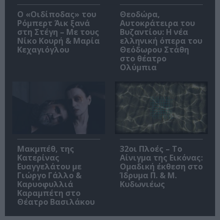
O «Οιδίποδας» του
Θεοδώρα,
Ρόμπερτ Άικ ξανά
Αυτοκράτειρα του
στη Στέγη – Με τους
Βυζαντίου: Η νέα
Νίκο Κουρή & Μαρία
ελληνική όπερα του
Κεχαγιόγλου
Θεόδωρου Στάθη
στο θέατρο
Ολύμπια
Μακμπέθ, της
32οι Πλοές – Το
Κατερίνας
Αίνιγμα της Εικόνας:
Ευαγγελάτου με
Ομαδική έκθεση στο
Γιώργο Γάλλο &
Ίδρυμα Π. & Μ.
Καρυοφυλλιά
Κυδωνιέως
Καραμπέτη στο
Θέατρο Βασιλάκου