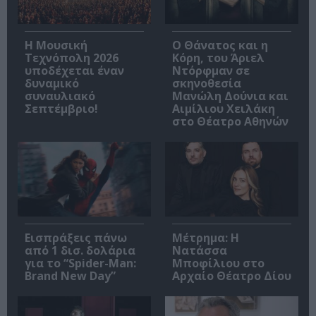
Η Μουσική
Ο Θάνατος και η
Τεχνόπολη 2026
Κόρη, του Άριελ
υποδέχεται έναν
Ντόρφμαν σε
δυναμικό
σκηνοθεσία
συναυλιακό
Μανώλη Δούνια και
Σεπτέμβριο!
Αιμίλιου Χειλάκη
στο Θέατρο Αθηνών
Εισπράξεις πάνω
Μέτρημα: Η
από 1 δισ. δολάρια
Νατάσσα
για το “Spider-Man:
Μποφίλιου στο
Brand New Day”
Αρχαίο Θέατρο Δίου