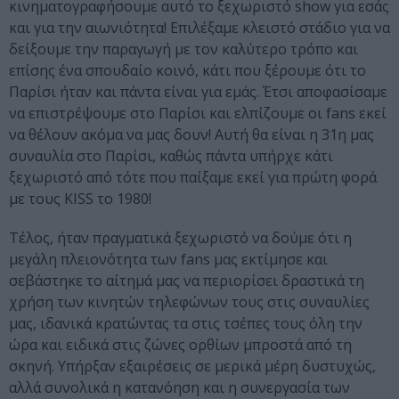
κινηματογραφήσουμε αυτό το ξεχωριστό show για εσάς
και για την αιωνιότητα! Επιλέξαμε κλειστό στάδιο για να
δείξουμε την παραγωγή με τον καλύτερο τρόπο και
επίσης ένα σπουδαίο κοινό, κάτι που ξέρουμε ότι το
Παρίσι ήταν και πάντα είναι για εμάς. Έτσι αποφασίσαμε
να επιστρέψουμε στο Παρίσι και ελπίζουμε οι fans εκεί
να θέλουν ακόμα να μας δουν! Αυτή θα είναι η 31η μας
συναυλία στο Παρίσι, καθώς πάντα υπήρχε κάτι
ξεχωριστό από τότε που παίξαμε εκεί για πρώτη φορά
με τους KISS το 1980!
Τέλος, ήταν πραγματικά ξεχωριστό να δούμε ότι η
μεγάλη πλειονότητα των fans μας εκτίμησε και
σεβάστηκε το αίτημά μας να περιορίσει δραστικά τη
χρήση των κινητών τηλεφώνων τους στις συναυλίες
μας, ιδανικά κρατώντας τα στις τσέπες τους όλη την
ώρα και ειδικά στις ζώνες ορθίων μπροστά από τη
σκηνή. Υπήρξαν εξαιρέσεις σε μερικά μέρη δυστυχώς,
αλλά συνολικά η κατανόηση και η συνεργασία των