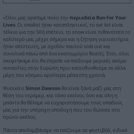
«Όλοι μας αγαπάμε πολύ την
περιοδεία Run For Your
Lives
. Οι οπαδοί ήταν καταπληκτικοί, το set list είναι
τέλειο για την 50ή επέτειο, το show είναι πιθανότατα το
καλύτερό μας μέχρι σήμερα και η ζήτηση για εισιτήρια
ήταν απίστευτη, με σχεδόν παντού sold out και
συνολικά πάνω από ένα εκατομμύριο θεατές. Έτσι, όλοι
σκεφτήκαμε ότι θα έπρεπε να παίξουμε μερικές ακόμα
συναυλίες στην Ευρώπη πριν κατευθυνθούμε σε άλλα
μέρη του κόσμου αργότερα μέσα στη χρονιά.
Φυσικά ο
Simon Dawson
θα είναι ξανά μαζί μας στη
θέση του ντράμερ, και τόσο εκείνος όσο και όλη η
μπάντα θα θέλαμε να ευχαριστήσουμε τους οπαδούς
μας για την υπέροχη υποδοχή που του δώσατε στο
πρώτο σκέλος.
Πάντα απολαμβάναμε να παίζουμε σε φεστιβάλ, ειδικά