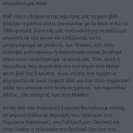
περιοδεία μας ποτέ.
Καθ’ όλη τη διάρκεια της καριέρας μας τα φεστιβάλ
έπαιξαν τεράστιο ρόλο, ξεκινώντας με το Rock in Rio το
1985 φυσικά, δίνοντάς μας τη δυνατότητα να παίξουμε
μπροστά σε νέο κοινό και ελπίζοντας να το
μετατρέψουμε σε οπαδούς των Maiden, κάτι που,
ελλείψει ραδιοφώνου ή mainstream media, βοήθησε
πάρα πολύ να αυξήσουμε το κοινό μας. Έτσι, αυτή η
περιοδεία, που περνά από στα πιο σημαντικά Metal
φεστιβάλ της Ευρώπης, είναι επίσης ένα τεράστιο
ευχαριστώ σε αυτά τα φεστιβάλ για τον τόσο σημαντικό
ρόλο που έπαιξαν στα πενήντα χρόνια… και παραπάνω
πλέον… της ιστορίας των Iron Maiden.
Εκτός από την Ανατολική Ευρώπη θα παίξουμε επίσης
σε μερικά στάδια σε περιοχές που «χάσαμε» στη
Γερμανία (Hannover), στη Γαλλία (Lyon-Décines) και
στην Ιταλία, η τελευταία στο θρυλικό San Siro του