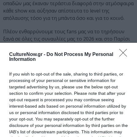
οπαδών μας έκαναν τεράστια διαφορά στην ατμόσφαιρα
κάθε show και αύξησαν απίστευτα το level της
απόλαυσης τόσο για τη μπάντα όσο και για το κοινό.
Πλέον ενθαρρύνουμε τους fans μας να το τηρήσουν
ξανά σε όλες τις συναυλίες μας το 2026 και στο Παρίσι
συγκεκριμένα θα συνεργαστούμε με την Yondr, την
εταιρεία που δημιουργεί χώρους χωρίς τηλέφωνα
CultureNow.gr -
Do Not Process My Personal
Information
όπου οι fans λαμβάνουν μια ασφαλή κλειδωμένη θήκη
η οποία τους επιτρέπει να κρατούν το τηλέφωνό τους
If you wish to opt-out of the sale, sharing to third parties, or
πάνω τους όλη την ώρα. Η εταιρεία θα διευκολύνει
processing of your personal or sensitive information for
αυτή τη διαδικασία τελικά προς όφελος σας, των
targeted advertising by us, please use the below opt-out
υπέροχων fans μας δηλαδή, μιας και έτσι κι εσείς είμαι
section to confirm your selection. Please note that after your
βέβαιος ότι, όπως όλοι μας, δεν θέλετε να δείτε μια
opt-out request is processed you may continue seeing
σειρά από οθόνες κινητών τηλεφώνων στο πλάνο.
interest-based ads based on personal information utilized by
Επομένως, για να βοηθήσουμε το κινηματογραφικό μας
us or personal information disclosed to third parties prior to
συνεργείο, θα κάνουμε αυτόν τον τεράστιο χώρο στο
your opt-out. You may separately opt-out of the further
disclosure of your personal information by third parties on the
La Défense εντελώς phone free με Yondr, ώστε να
IAB’s list of downstream participants. This information may
διασφαλίσουμε ότι το show – και φυσικά όλοι εσείς στο