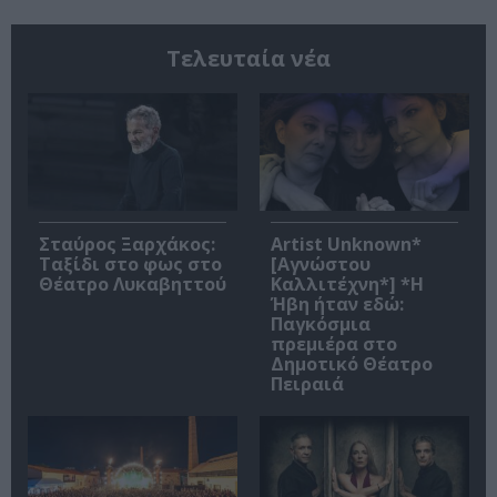
Τελευταία νέα
Σταύρος Ξαρχάκος:
Artist Unknown*
Ταξίδι στο φως στο
[Αγνώστου
Θέατρο Λυκαβηττού
Καλλιτέχνη*] *Η
Ήβη ήταν εδώ:
Παγκόσμια
πρεμιέρα στο
Δημοτικό Θέατρο
Πειραιά