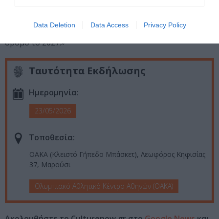
είστε βέβαιοι ότι θα επισκεφθούμε όσο το δυνατόν
περισσότερους από εσάς το επόμενο έτος, πριν η
Data Deletion
Data Access
Privacy Policy
μπάντα κάνει ένα καλά κερδισμένο διάλειμμα από τον
δρόμο το 2027.»
Ταυτότητα Εκδήλωσης
Ημερομηνία:
23/05/2026
Τοποθεσία:
ΟΑΚΑ (Κλειστό Γήπεδο Μπάσκετ), Λεωφόρος Κηφισίας
37, Μαρούσι
Ολυμπιακό Αθλητικό Κέντρο Αθηνών (ΟΑΚΑ)
Ακολουθήστε το Culturenow.gr στο
Google News
και