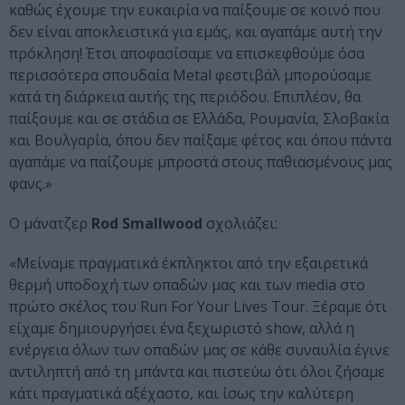
καθώς έχουμε την ευκαιρία να παίξουμε σε κοινό που
δεν είναι αποκλειστικά για εμάς, και αγαπάμε αυτή την
πρόκληση! Έτσι αποφασίσαμε να επισκεφθούμε όσα
περισσότερα σπουδαία Metal φεστιβάλ μπορούσαμε
κατά τη διάρκεια αυτής της περιόδου. Επιπλέον, θα
παίξουμε και σε στάδια σε Ελλάδα, Ρουμανία, Σλοβακία
και Βουλγαρία, όπου δεν παίξαμε φέτος και όπου πάντα
αγαπάμε να παίζουμε μπροστά στους παθιασμένους μας
φανς.»
Ο μάνατζερ
Rod Smallwood
σχολιάζει:
«Μείναμε πραγματικά έκπληκτοι από την εξαιρετικά
θερμή υποδοχή των οπαδών μας και των media στο
πρώτο σκέλος του Run For Your Lives Tour. Ξέραμε ότι
είχαμε δημιουργήσει ένα ξεχωριστό show, αλλά η
ενέργεια όλων των οπαδών μας σε κάθε συναυλία έγινε
αντιληπτή από τη μπάντα και πιστεύω ότι όλοι ζήσαμε
κάτι πραγματικά αξέχαστο, και ίσως την καλύτερη