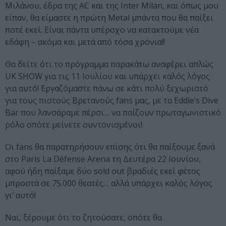
Μιλάνου, έδρα της AC και της Inter Milan, και όπως μου
είπαν, θα είμαστε η πρώτη Metal μπάντα που θα παίξει
ποτέ εκεί. Είναι πάντα υπέροχο να κατακτούμε νέα
εδάφη – ακόμα και μετά από τόσα χρόνια!!
Θα δείτε ότι το πρόγραμμα παρακάτω αναφέρει απλώς
UK SHOW για τις 11 Ιουλίου και υπάρχει καλός λόγος
για αυτό! Εργαζόμαστε πάνω σε κάτι πολύ ξεχωριστό
για τους πιστούς Βρετανούς fans μας, με τα Eddie’s Dive
Bar που λανσάραμε πέρσι… να παίζουν πρωταγωνιστικό
ρόλο οπότε μείνετε συντονισμένοι!
Οι fans θα παρατηρήσουν επίσης ότι θα παίξουμε ξανά
στο Paris La Défense Arena τη Δευτέρα 22 Ιουνίου,
αφού ήδη παίξαμε δύο sold out βραδιές εκεί φέτος
μπροστά σε 75.000 θεατές… αλλά υπάρχει καλός λόγος
γι’ αυτό!
Ναι, ξέρουμε ότι το ζητούσατε, οπότε θα