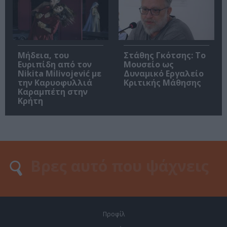
Μήδεια, του
Στάθης Γκότσης: Το
Ευριπίδη από τον
Μουσείο ως
Nikita Milivojević με
Δυναμικό Εργαλείο
την Καρυοφυλλιά
Κριτικής Μάθησης
Καραμπέτη στην
Κρήτη
Προφίλ