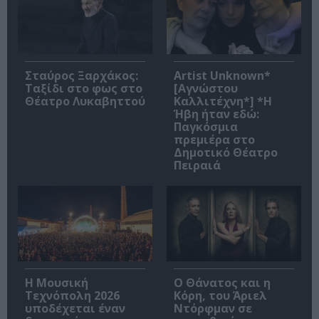
Σταύρος Ξαρχάκος:
Artist Unknown*
Ταξίδι στο φως στο
[Αγνώστου
Θέατρο Λυκαβηττού
Καλλιτέχνη*] *Η
Ήβη ήταν εδώ:
Παγκόσμια
πρεμιέρα στο
Δημοτικό Θέατρο
Πειραιά
Η Μουσική
Ο Θάνατος και η
Τεχνόπολη 2026
Κόρη, του Άριελ
υποδέχεται έναν
Ντόρφμαν σε