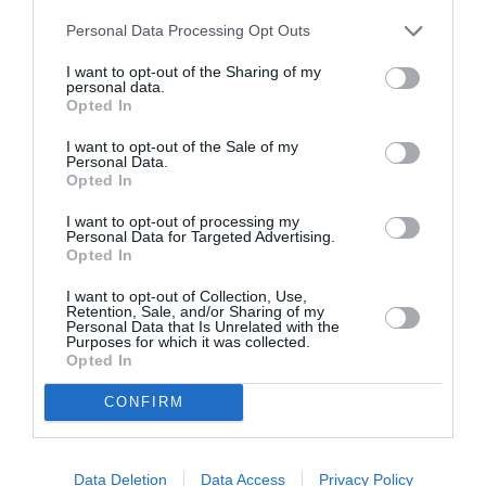
Personal Data Processing Opt Outs
Σχετικά Άρθρα
I want to opt-out of the Sharing of my
personal data.
Opted In
I want to opt-out of the Sale of my
Personal Data.
Opted In
Αρχαιολογικό
Ο Λάκης Χαλκιάς,
I want to opt-out of processing my
Personal Data for Targeted Advertising.
Μουσείο
σημαντικός
Opted In
Θεσσαλονίκης: Στο
εκπρόσωπος της
φως της
μουσικής μας
I want to opt-out of Collection, Use,
Αυγουστιάτικης
παράδοσης, πέθανε
Retention, Sale, and/or Sharing of my
Πανσελήνου
σε ηλικία 82 ετών
Personal Data that Is Unrelated with the
Purposes for which it was collected.
Opted In
CONFIRM
Data Deletion
Data Access
Privacy Policy