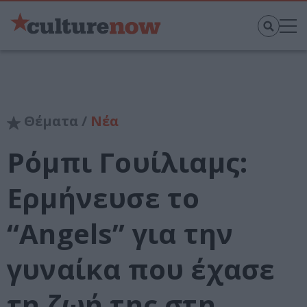
Θέματα /
Νέα
Ρόμπι Γουίλιαμς:
Ερμήνευσε το
“Angels” για την
γυναίκα που έχασε
τη ζωή της στη