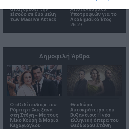
Η Σιγκαπούρη
Ίδρυμα Ωνάση:
απαγορεύει την
Αποτελέσματα
είσοδο σε δύο μέλη
Υποτροφιών για το
των Massive Attack
Ακαδημαϊκό Έτος
26-27
Δημοφιλή Άρθρα
O «Οιδίποδας» του
Θεοδώρα,
Ρόμπερτ Άικ ξανά
Αυτοκράτειρα του
στη Στέγη – Με τους
Βυζαντίου: Η νέα
Νίκο Κουρή & Μαρία
ελληνική όπερα του
Κεχαγιόγλου
Θεόδωρου Στάθη