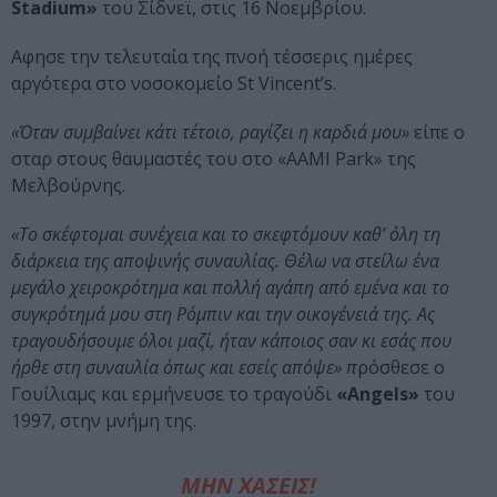
Stadium»
του Σίδνεϊ, στις 16 Νοεμβρίου.
Αφησε την τελευταία της πνοή τέσσερις ημέρες
αργότερα στο νοσοκομείο St Vincent’s.
«Όταν συμβαίνει κάτι τέτοιο, ραγίζει η καρδιά μου»
είπε ο
σταρ στους θαυμαστές του στο «AAMI Park» της
Μελβούρνης.
«Το σκέφτομαι συνέχεια και το σκεφτόμουν καθ’ όλη τη
διάρκεια της αποψινής συναυλίας. Θέλω να στείλω ένα
μεγάλο χειροκρότημα και πολλή αγάπη από εμένα και το
συγκρότημά μου στη Ρόμπιν και την οικογένειά της. Ας
τραγουδήσουμε όλοι μαζί, ήταν κάποιος σαν κι εσάς που
ήρθε στη συναυλία όπως και εσείς απόψε» π
ρόσθεσε ο
Γουίλιαμς και ερμήνευσε το τραγούδι
«Angels»
του
1997, στην μνήμη της.
ΜΗΝ ΧΑΣΕΙΣ!