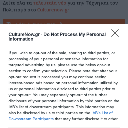
Δείτε όλα τα
τελευταία νέα
για την Τέχνη και τον
Πολιτισμό στο
Culturenow.gr
Νέοι Διαγωνισμοί
❯
CultureNow.gr -
Do Not Process My Personal
Tags
Information
If you wish to opt-out of the sale, sharing to third parties, or
Newsletter
processing of your personal or sensitive information for
Κάθε βδομάδα στο e-mail σας τα τελευταία νέα για
targeted advertising by us, please use the below opt-out
την Τέχνη και τον Πολιτισμό!
section to confirm your selection. Please note that after your
opt-out request is processed you may continue seeing
interest-based ads based on personal information utilized by
us or personal information disclosed to third parties prior to
your opt-out. You may separately opt-out of the further
disclosure of your personal information by third parties on the
Ακολουθήστε το Culturenow.gr
IAB’s list of downstream participants. This information may
also be disclosed by us to third parties on the
IAB’s List of
Downstream Participants
that may further disclose it to other
third parties.