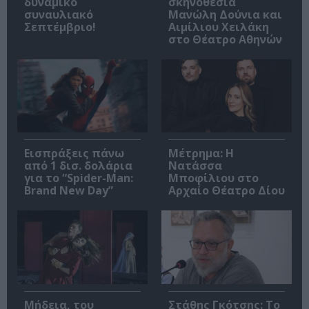
δυναμικό
σκηνοθεσία
συναυλιακό
Μανώλη Δούνια και
Σεπτέμβριο!
Αιμίλιου Χειλάκη
στο Θέατρο Αθηνών
Εισπράξεις πάνω
Μέτρημα: Η
από 1 δισ. δολάρια
Νατάσσα
για το “Spider-Man:
Μποφίλιου στο
Brand New Day”
Αρχαίο Θέατρο Δίου
Μήδεια, του
Στάθης Γκότσης: Το