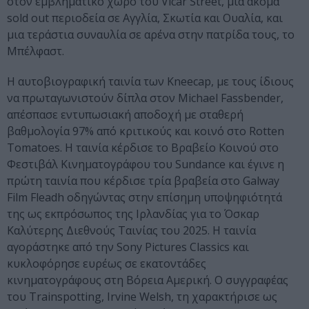
στον εμβληματικό χώρο του Vicar Street, μια ακόμα
sold out περιοδεία σε Αγγλία, Σκωτία και Ουαλία, και
μια τεράστια συναυλία σε αρένα στην πατρίδα τους, το
Μπέλφαστ.
Η αυτοβιογραφική ταινία των Kneecap, με τους ίδιους
να πρωταγωνιστούν δίπλα στον Michael Fassbender,
απέσπασε εντυπωσιακή αποδοχή με σταθερή
βαθμολογία 97% από κριτικούς και κοινό στο Rotten
Tomatoes. Η ταινία κέρδισε το Βραβείο Κοινού στο
Φεστιβάλ Κινηματογράφου του Sundance και έγινε η
πρώτη ταινία που κέρδισε τρία βραβεία στο Galway
Film Fleadh οδηγώντας στην επίσημη υποψηφιότητά
της ως εκπρόσωπος της Ιρλανδίας για το Όσκαρ
Καλύτερης Διεθνούς Ταινίας του 2025. Η ταινία
αγοράστηκε από την Sony Pictures Classics και
κυκλοφόρησε ευρέως σε εκατοντάδες
κινηματογράφους στη Βόρεια Αμερική. Ο συγγραφέας
του Trainspotting, Irvine Welsh, τη χαρακτήρισε ως