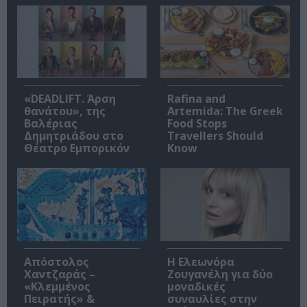
«DEADLIFT. Άρση
Rafina and
θανάτου», της
Artemida: The Greek
Βαλέριας
Food Stops
Δημητριάδου στο
Travellers Should
Θέατρο Εμπορικόν
Know
Απόστολος
Η Ελεωνόρα
Χαντζαράς –
Ζουγανέλη για δύο
«Κλεμμένος
μοναδικές
Πειρατής» &
συναυλίες στην