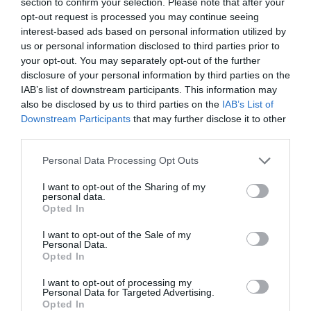
section to confirm your selection. Please note that after your
ρεκόρ εισιτηρίων στην Ιρλανδία ή κατακτώντας τα
opt-out request is processed you may continue seeing
Reading και Leeds Festivals με επικές εμφανίσεις στη
interest-based ads based on personal information utilized by
κεντρική τους σκηνή, το μήνυμα και η φιλοσοφία των
us or personal information disclosed to third parties prior to
Kneecap — ενότητα, κοινότητα και χάος — έρχεται με
your opt-out. You may separately opt-out of the further
έναν εντελώς επαναστατικό ήχο. Αυτός, μαζί με τις
disclosure of your personal information by third parties on the
καταιγιστικές ζωντανές τους εμφανίσεις, τούς έχουν
IAB’s list of downstream participants. This information may
χαρίσει ένα παγκόσμιο κίνημα θαυμαστών ενωμένων
also be disclosed by us to third parties on the
IAB’s List of
Downstream Participants
that may further disclose it to other
μέσα στη χαρά και τον ιδρώτα της απόλαυσης του
third parties.
μοναδικού Fine Art των Kneecap.
Personal Data Processing Opt Outs
Ταυτότητα Εκδήλωσης
I want to opt-out of the Sharing of my
personal data.
Ημερομηνία:
Opted In
13/07/2025
I want to opt-out of the Sale of my
Personal Data.
Opted In
Τοποθεσία:
I want to opt-out of processing my
Personal Data for Targeted Advertising.
Terra Vibe Park - Terra Stage, Μαλακάσα
Opted In