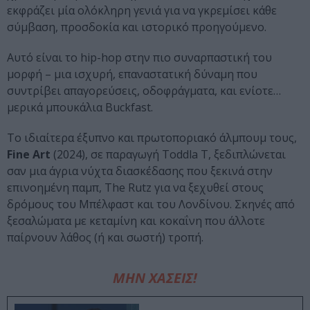
εκφράζει μία ολόκληρη γενιά για να γκρεμίσει κάθε
σύμβαση, προσδοκία και ιστορικό προηγούμενο.
Αυτό είναι το hip-hop στην πιο συναρπαστική του
μορφή – μια ισχυρή, επαναστατική δύναμη που
συντρίβει απαγορεύσεις, οδοφράγματα, και ενίοτε…
μερικά μπουκάλια Buckfast.
Το ιδιαίτερα έξυπνο και πρωτοποριακό άλμπουμ τους,
Fine Art
(2024), σε παραγωγή Toddla T, ξεδιπλώνεται
σαν μια άγρια νύχτα διασκέδασης που ξεκινά στην
επινοημένη παμπ, The Rutz για να ξεχυθεί στους
δρόμους του Μπέλφαστ και του Λονδίνου. Σκηνές από
ξεσαλώματα με κεταμίνη και κοκαΐνη που άλλοτε
παίρνουν λάθος (ή και σωστή) τροπή.
ΜΗΝ ΧΑΣΕΙΣ!