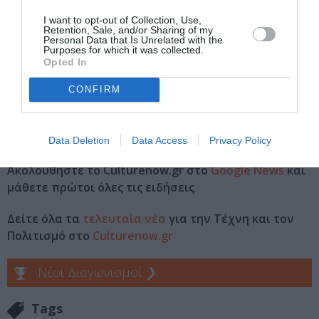
Terravibe Park
I want to opt-out of Collection, Use,
Retention, Sale, and/or Sharing of my
Personal Data that Is Unrelated with the
Eισιτήρια:
Purposes for which it was collected.
Opted In
Early Bird: 49,5 € | V.I.P.: 99 €
CONFIRM
Πληροφορίες / Κρατήσεις:
rockwavefestival.gr
Data Deletion
Data Access
Privacy Policy
Ακολουθήστε το Culturenow.gr στο
Google News
και
μάθετε πρώτοι όλες τις ειδήσεις
Δείτε όλα τα
τελευταία νέα
για την Τέχνη και τον
Πολιτισμό στο
Culturenow.gr
Νέοι Διαγωνισμοί
❯
Tags