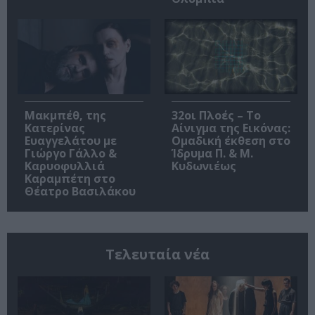
Μακμπέθ, της
32οι Πλοές – Το
Κατερίνας
Αίνιγμα της Εικόνας:
Ευαγγελάτου με
Ομαδική έκθεση στο
Γιώργο Γάλλο &
Ίδρυμα Π. & Μ.
Καρυοφυλλιά
Κυδωνιέως
Καραμπέτη στο
Θέατρο Βασιλάκου
Τελευταία νέα