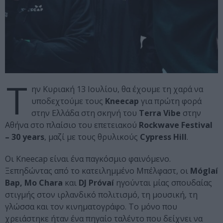
Τ
ην Κυριακή 13 Ιουλίου, θα έχουμε τη χαρά να
υποδεχτούμε τους
Kneecap
για πρώτη φορά
στην Ελλάδα στη σκηνή του
Terra Vibe
στην
Αθήνα στο πλαίσιο του επετειακού
Rockwave Festival
– 30 years
, μαζί με τους θρυλικούς
Cypress Hill
.
Οι Kneecap είναι ένα παγκόσμιο φαινόμενο.
Ξεπηδώντας από το κατειλημμένο Μπέλφαστ, οι
Móglaí
Bap, Mo Chara
και
DJ Próvaí
ηγούνται μίας σπουδαίας
στιγμής στον ιρλανδικό πολιτισμό, τη μουσική, τη
γλώσσα και τον κινηματογράφο. Το μόνο που
χρειάστηκε ήταν ένα πηγαίο ταλέντο που δείχνει να