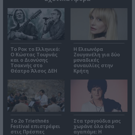
Το Ροκ το Ελληνικό:
Η Ελεωνόρα
Ο Κώστας Τουρνάς
Ζουγανέλη για δύο
και ο Διονύσης
μοναδικές
Τσακνής στο
συναυλίες στην
Θέατρο Άλσος ΔΕΗ
Κρήτη
Το 2ο Triethnés
Στα τραγούδια μας
Festival επιστρέφει
χωράνε όλα όσα
στις Πρέσπες
αγαπάμε: Η