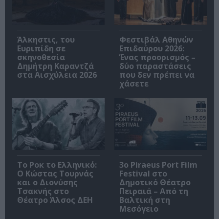
Άλκηστις, του
Φεστιβάλ Αθηνών
Ευριπίδη σε
Επιδαύρου 2026:
σκηνοθεσία
Ένας προορισμός –
Δημήτρη Καραντζά
δύο παραστάσεις
στα Αισχύλεια 2026
που δεν πρέπει να
χάσετε
Το Ροκ το Ελληνικό:
3o Piraeus Port Film
Ο Κώστας Τουρνάς
Festival στο
και ο Διονύσης
Δημοτικό Θέατρο
Τσακνής στο
Πειραιά – Από τη
Θέατρο Άλσος ΔΕΗ
Βαλτική στη
Μεσόγειο