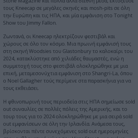
Stone Magazine και πολλά άλλα διεθνή μέσα, εκτόξευσε
τους Kneecap σε μεγάλες σκηνές και mosh-pits σε όλη
την Ευρώπη και τις ΗΠΑ, και μία εμφάνιση στο Tonight
Show του Jimmy Fallon.
Ζωντανά, οι Kneecap ηλεκτρίζουν φεστιβάλ και
χώρους σε όλο τον κόσμο. Μια πρωινή εμφάνισή τους
στη σκηνή Woodsies του Glastonbury το καλοκαίρι του
2024, κατακλύστηκε από χιλιάδες θαυμαστές, ενώ η
συμμετοχή τους στο φεστιβάλ ολοκληρώθηκε με μια
επική, μεταμεσονύχτια εμφάνιση στο Shangri-La, όπου
ο Noel Gallagher τούς περίμενε στα παρασκήνια για να
τους εκθειάσει.
Η φθινοπωρινή τους περιοδεία στις ΗΠΑ σημείωσε sold
out συναυλίες σε πολλές πόλεις της Αμερικής, και το
τουρ τους για το 2024 ολοκληρώθηκε με μια σειρά sold
out εμφανίσεων σε όλη την Ιρλανδία. Ανάμεσα τους,
βρίσκονται πέντε συνεχόμενες sold out ημερομηνίες