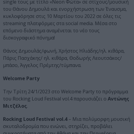
single τους με τίτλο «Neon Φώτα» σε στίχους/μουσική
του Θάνου Δημουλά και ενορχήστρωση των Έναυσμα,
κυκλοφόρησε στις 10 Μαρτίου του 2022 σε όλες τις
streaming πλατφόρμες στα social media. Μέσα στο
επόμενο διάστημα αναμένεται το νέο τους
δισκογραφικό πόνημα!
Θάνος Δημουλάς/φωνή, Χρήστος Ηλιάδης/ηλ. κιθάρα,
Πάρις Πασχάκης/ ηλ. κιθάρα, Θοδωρής Λεουτσάκος/
μπάσο, Άγγελος Πρέμτης/τύμπανα.
Welcome Party
Την Τρίτη 24/1/2023 στο Welcome Party το πρόγραμμα
του Rocking Loud Festival vol.4 παρουσιάζει ο
Αντώνης
Μιτζέλος
.
Rocking Loud Festival vol.4
– Μια πολύμορφη μουσική
σκυταλοδρομία που ενώνει, στηρίζει, προβάλει
συγκροτήματα από την Αθήνα και την Περιφέρεια.