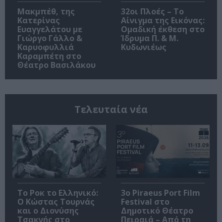
Μακμπέθ, της
32οι Πλοές – Το
Κατερίνας
Αίνιγμα της Εικόνας:
Ευαγγελάτου με
Ομαδική έκθεση στο
Γιώργο Γάλλο &
Ίδρυμα Π. & Μ.
Καρυοφυλλιά
Κυδωνιέως
Καραμπέτη στο
Θέατρο Βασιλάκου
Τελευταία νέα
Το Ροκ το Ελληνικό:
3o Piraeus Port Film
Ο Κώστας Τουρνάς
Festival στο
και ο Διονύσης
Δημοτικό Θέατρο
Τσακνής στο
Πειραιά – Από τη