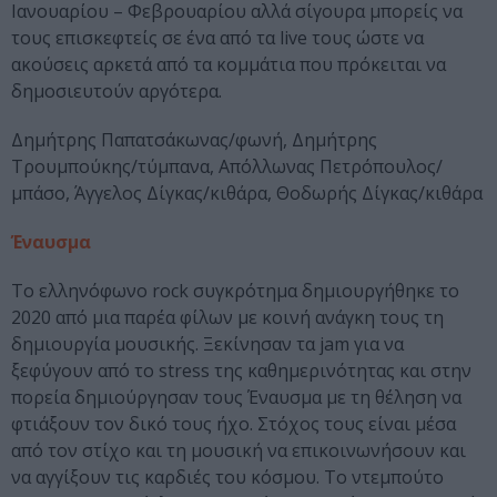
Ιανουαρίου – Φεβρουαρίου αλλά σίγουρα μπορείς να
τους επισκεφτείς σε ένα από τα live τους ώστε να
ακούσεις αρκετά από τα κομμάτια που πρόκειται να
δημοσιευτούν αργότερα.
Δημήτρης Παπατσάκωνας/φωνή, Δημήτρης
Τρουμπούκης/τύμπανα, Απόλλωνας Πετρόπουλος/
μπάσο, Άγγελος Δίγκας/κιθάρα, Θοδωρής Δίγκας/κιθάρα
Έναυσμα
Το ελληνόφωνο rock συγκρότημα δημιουργήθηκε το
2020 από μια παρέα φίλων με κοινή ανάγκη τους τη
δημιουργία μουσικής. Ξεκίνησαν τα jam για να
ξεφύγουν από το stress της καθημερινότητας και στην
πορεία δημιούργησαν τους Έναυσμα με τη θέληση να
φτιάξουν τον δικό τους ήχο. Στόχος τους είναι μέσα
από τον στίχο και τη μουσική να επικοινωνήσουν και
να αγγίξουν τις καρδιές του κόσμου. Το ντεμπούτο