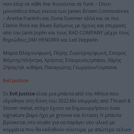
non stop σε κάθε live. Κινούνται σε funk – Disco
μονοπάτια όπως εκείνα των James Brown Commodores
– Aretha franklin και Dona Summer αλλά και σε πιο
Classic Rock και Blues δρόμους με ήχους και επιρροές
απο την Janis Joplin και τους BAD COMPANY μέχρι τους
θηριώδεις JIMI HENDRIX και Led Zeppelin.
Μαρία Βλάχου/φωνή, Πέρης Ζυγούρης/φωνή, Σπύρος
Φόρτης/πλήκτρα, Χρήστος Σταυρινός/μπάσο, Χάρης
Ζήκας/ηλ. κιθάρα, Παναγιώτης Γεωργίου/τύμπανα.
Evil Justice
Οι
Εvil Justice
είναι μια μπάντα από την Αθήνα που
ιδρύθηκε στη δύση του 2022.Με επιρροές από Thrash &
Stoner metal, στόχο έχουν να δημιουργήσουν έναν
signature βαρύ ήχο με groove και ένταση. Η μπάντα
βρίσκεται στο studio για να παράγει νέο υλικό με
κομμάτια που θα εκδοθούν σύντομα, με απώτερο τελικό