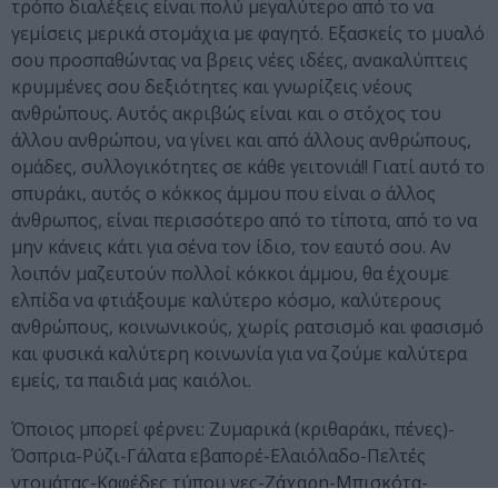
τρόπο διαλέξεις είναι πολύ μεγαλύτερο από το να
γεμίσεις μερικά στομάχια με φαγητό. Εξασκείς το μυαλό
σου προσπαθώντας να βρεις νέες ιδέες, ανακαλύπτεις
κρυμμένες σου δεξιότητες και γνωρίζεις νέους
ανθρώπους. Aυτός ακριβώς είναι και ο στόχος του
άλλου ανθρώπου, να γίνει και από άλλους ανθρώπους,
ομάδες, συλλογικότητες σε κάθε γειτονιά!! Γιατί αυτό το
σπυράκι, αυτός ο κόκκος άμμου που είναι ο άλλος
άνθρωπος, είναι περισσότερο από το τίποτα, από το να
μην κάνεις κάτι για σένα τον ίδιο, τον εαυτό σου. Αν
λοιπόν μαζευτούν πολλοί κόκκοι άμμου, θα έχουμε
ελπίδα να φτιάξουμε καλύτερο κόσμο, καλύτερους
ανθρώπους, κοινωνικούς, χωρίς ρατσισμό και φασισμό
και φυσικά καλύτερη κοινωνία για να ζούμε καλύτερα
εμείς, τα παιδιά μας καιόλοι.
Όποιος μπορεί φέρνει: Ζυμαρικά (κριθαράκι, πένες)-
Όσπρια-Ρύζι-Γάλατα εβαπορέ-Ελαιόλαδο-Πελτές
ντομάτας-Καφέδες τύπου νες-Ζάχαρη-Μπισκότα-