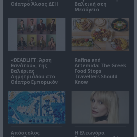
Θέατρο Άλσος ΔΕΗ
Βαλτική στη
Μεσόγειο
«DEADLIFT. Άρση
Rafina and
θανάτου», της
Artemida: The Greek
Βαλέριας
Food Stops
Δημητριάδου στο
Travellers Should
Θέατρο Εμπορικόν
Know
Απόστολος
Η Ελεωνόρα