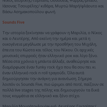
Νίκος Βισβίκης/τύμπανα, Οδυσσέας Ψαρράς/μπάσο,
Ιάσονας Τσουρέλης/ κιθάρα, Μυρτώ Μαρή/φλάουτο και
Βάσω Ασημακοπούλου φωνή.
Sounds Five
Την ιστορία ξεκίνησαν να γράφουν η Μαριλία, ο Νίκος
και ο Λευτέρης. Από εκείνη την ημέρα και μετά η
οικογένεια μεγάλωσε με την προσθήκη του Μιχάλη,
έπειτα του Κώστα και τέλος του Νίκου. Οι αρχικές
μουσικές επιρροές ήταν ελληνικό ροκ και λίγο ξένο.
Μέσα στα χρόνια η μπάντα άλλαξε, αναθεώρησε και
διαμόρφωσε έναν funky rock ήχο που θα σου πει κι
έναν ελληνικό rock n roll τραγούδι. Όλα αυτά
δημιούργησαν την ανάγκη για ανανέωση. Σήμερα
λοιπόν οι Sounds Five, πιο ώριμοι από ποτέ, παίζουν σε
πολλά live stages της πόλης και δημιουργούν τα δικά
τους κομμάτια σε ελληνικό και ξένο στίχο.
Μαριλία Μουράτογλου/φωνή, Λευτέρης Γριτσίπης/