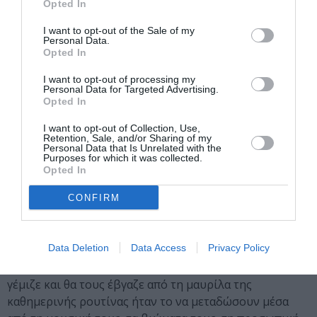
Δήμητρα Αθηναΐδου/ πιάνο, Κίμωνας Γκόγκας/κιθάρα,
Opted In
Αλέξανδρος Ιωάννης Ηλιάκης/μπάσο και φωνή, Νίκος
I want to opt-out of the Sale of my
Ρουμουνδούμης/τύμπανα, Θοδωρής Πετσόπουλος/
Personal Data.
σαξόφωνο, Αντώνης Ηλιάκης/κιθάρα και φωνή
Opted In
I want to opt-out of processing my
Reversed
Personal Data for Targeted Advertising.
Opted In
Από όπου και αν το πρωτοπιάσεις θα αισθανθείς
I want to opt-out of Collection, Use,
κατευθείαν μια διαφορετική ενέργεια, μια αύρα από τον
Retention, Sale, and/or Sharing of my
καθένα τους που πραγματικά σε μεταφέρει στην εποχή
Personal Data that Is Unrelated with the
Purposes for which it was collected.
που το ροκ είχε πρωταρχικό ρόλο στις καρδιές των
Opted In
πολλών. Ας ξεκινήσουμε λοιπόν από εκείνον τον
απογευματινό καφέ που μέσα στην κουβέντα τους και
CONFIRM
στο χαβαλέ που επικρατούσε ανοίξανε τα χαρτιά τους
περί σκοπών και ονείρων. Είχαν όλοι στο αίμα τους μια
Data Deletion
Data Access
Privacy Policy
μουσική πινελιά και στο μυαλό τους έπαιζε σαν μια
κασέτα που είχε κολλήσει. Το μόνο πράγμα που θα τους
γέμιζε και θα τους έβγαζε από τη μαυρίλα της
καθημερινής ρουτίνας ήταν το να μεταδώσουν μέσα