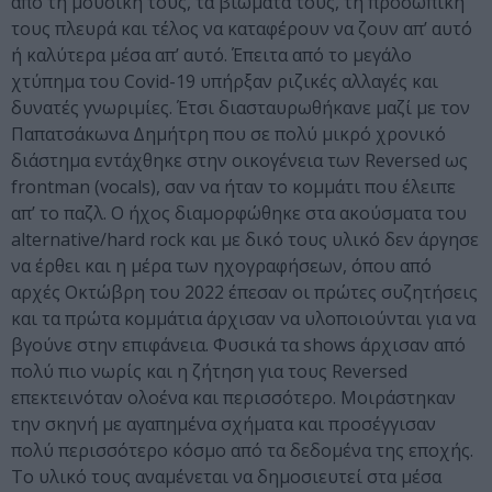
από τη μουσική τους, τα βιώματα τους, τη προσωπική
τους πλευρά και τέλος να καταφέρουν να ζουν απ’ αυτό
ή καλύτερα μέσα απ’ αυτό. Έπειτα από το μεγάλο
χτύπημα του Covid-19 υπήρξαν ριζικές αλλαγές και
δυνατές γνωριμίες. Έτσι διασταυρωθήκανε μαζί με τον
Παπατσάκωνα Δημήτρη που σε πολύ μικρό χρονικό
διάστημα εντάχθηκε στην οικογένεια των Reversed ως
frontman (vocals), σαν να ήταν το κομμάτι που έλειπε
απ’ το παζλ. Ο ήχος διαμορφώθηκε στα ακούσματα του
alternative/hard rock και με δικό τους υλικό δεν άργησε
να έρθει και η μέρα των ηχογραφήσεων, όπου από
αρχές Οκτώβρη του 2022 έπεσαν οι πρώτες συζητήσεις
και τα πρώτα κομμάτια άρχισαν να υλοποιούνται για να
βγούνε στην επιφάνεια. Φυσικά τα shows άρχισαν από
πολύ πιο νωρίς και η ζήτηση για τους Reversed
επεκτεινόταν ολοένα και περισσότερο. Μοιράστηκαν
την σκηνή με αγαπημένα σχήματα και προσέγγισαν
πολύ περισσότερο κόσμο από τα δεδομένα της εποχής.
Το υλικό τους αναμένεται να δημοσιευτεί στα μέσα