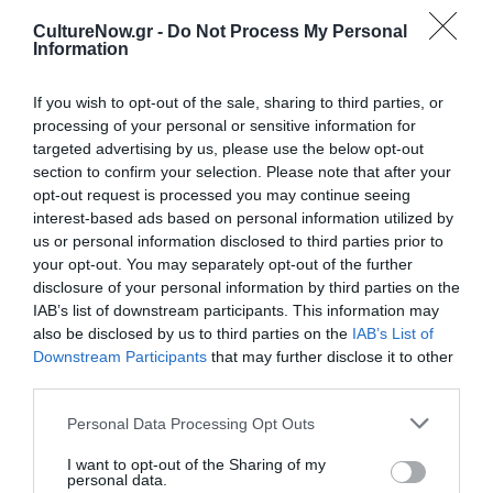
Κρουασάν-Φρυγανιές-Βούτυρο-Ψωμί του τοστ-
CultureNow.gr -
Do Not Process My Personal
Χαρτικά-Καθαριστικά-Πάνες για βρέφη και ενήλικες
Information
Τετάρτη 25/1/2023
If you wish to opt-out of the sale, sharing to third parties, or
processing of your personal or sensitive information for
Never on Sunday
targeted advertising by us, please use the below opt-out
section to confirm your selection. Please note that after your
Η ιστορία των Never On Sunday ξεκινάει το 1970, ως
opt-out request is processed you may continue seeing
μία ομάδα φίλων στον Πειραιά, που έκαναν παρέα,
interest-based ads based on personal information utilized by
παίζοντας rhythm and blues και ροκ. Τις μουσικές αυτές
us or personal information disclosed to third parties prior to
τις άκουσαν από αμερικάνικους και αγγλικούς δίσκους
your opt-out. You may separately opt-out of the further
που έφερναν φίλοι ναυτικοί στο λιμάνι, τη δεκαετία
disclosure of your personal information by third parties on the
IAB’s list of downstream participants. This information may
του ’60. Μέσα στις επόμενες δεκαετίες, η παρέα
also be disclosed by us to third parties on the
IAB’s List of
συνέχισε να μαζεύεται και να περνάει καλά, με αφορμή
Downstream Participants
that may further disclose it to other
πάντα τη μουσική. Τον Ιανουάριο του 2022, με ριζικά
third parties.
διαφορετική σύσταση, οι Never On Sunday
μεταμορφώθηκαν σε συγκρότημα και αποφάσισαν να
Personal Data Processing Opt Outs
ανοιχτούν στον κόσμο, παίζοντας μπλουζ ροκ.
I want to opt-out of the Sharing of my
personal data.