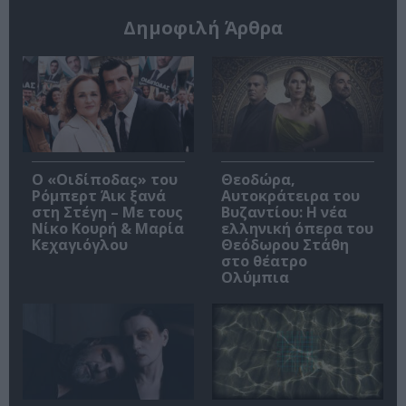
Δημοφιλή Άρθρα
O «Οιδίποδας» του
Θεοδώρα,
Ρόμπερτ Άικ ξανά
Αυτοκράτειρα του
στη Στέγη – Με τους
Βυζαντίου: Η νέα
Νίκο Κουρή & Μαρία
ελληνική όπερα του
Κεχαγιόγλου
Θεόδωρου Στάθη
στο θέατρο
Ολύμπια