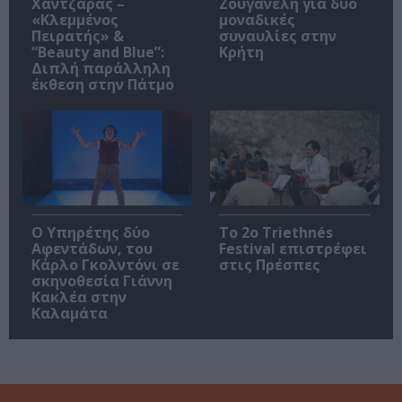
Χαντζαράς –
Ζουγανέλη για δύο
«Κλεμμένος
μοναδικές
Πειρατής» &
συναυλίες στην
“Beauty and Blue”:
Κρήτη
Διπλή παράλληλη
έκθεση στην Πάτμο
Ο Υπηρέτης δύο
Το 2ο Triethnés
Αφεντάδων, του
Festival επιστρέφει
Κάρλο Γκολντόνι σε
στις Πρέσπες
σκηνοθεσία Γιάννη
Κακλέα στην
Καλαμάτα