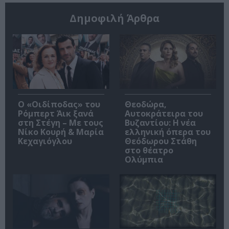
Δημοφιλή Άρθρα
O «Οιδίποδας» του
Θεοδώρα,
Ρόμπερτ Άικ ξανά
Αυτοκράτειρα του
στη Στέγη – Με τους
Βυζαντίου: Η νέα
Νίκο Κουρή & Μαρία
ελληνική όπερα του
Κεχαγιόγλου
Θεόδωρου Στάθη
στο θέατρο
Ολύμπια