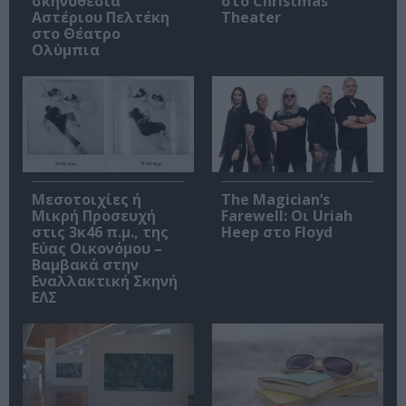
σκηνοθεσία
στο Christmas
Αστέριου Πελτέκη
Theater
στο Θέατρο
Ολύμπια
Μεσοτοιχίες ή
The Magician’s
Μικρή Προσευχή
Farewell: Οι Uriah
στις 3κ46 π.μ., της
Heep στο Floyd
Εύας Οικονόμου –
Βαμβακά στην
Εναλλακτική Σκηνή
ΕΛΣ