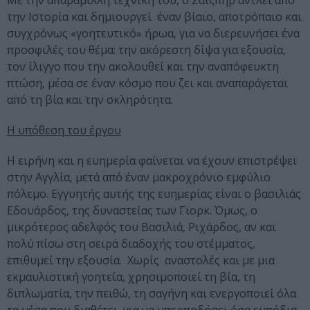
Με την απαράμιλλη τεχνική του, ο Σαίξπηρ αντλεί από
την Ιστορία και δημιουργεί έναν βίαιο, αποτρόπαιο και
συγχρόνως «γοητευτικό» ήρωα, για να διερευνήσει ένα
προσφιλές του θέμα: την ακόρεστη δίψα για εξουσία,
τον ίλιγγο που την ακολουθεί και την αναπόφευκτη
πτώση, μέσα σε έναν κόσμο που ζει και αναπαράγεται
από τη βία και την σκληρότητα.
Η υπόθεση του έργου
Η ειρήνη και η ευημερία φαίνεται να έχουν επιστρέψει
στην Αγγλία, μετά από έναν μακροχρόνιο εμφύλιο
πόλεμο. Εγγυητής αυτής της ευημερίας είναι ο βασιλιάς
Εδουάρδος, της δυναστείας των Γιορκ. Όμως, ο
μικρότερος αδελφός του Βασιλιά, Ριχάρδος, αν και
πολύ πίσω στη σειρά διαδοχής του στέμματος,
επιθυμεί την εξουσία. Χωρίς αναστολές και με μια
εκμαυλιστική γοητεία, χρησιμοποιεί τη βία, τη
διπλωματία, την πειθώ, τη σαγήνη και ενεργοποιεί όλα