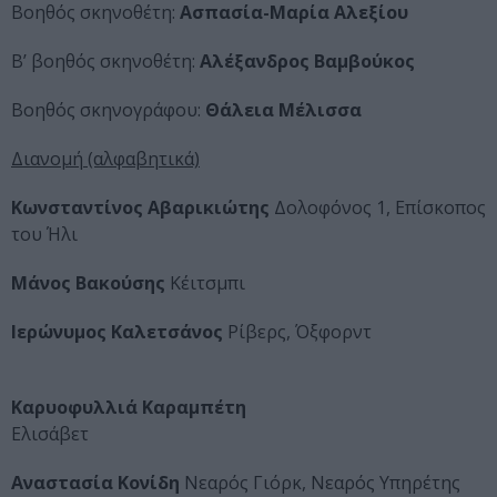
Βοηθός σκηνοθέτη:
Ασπασία-Μαρία Αλεξίου
Β’ βοηθός σκηνοθέτη:
Αλέξανδρος Βαμβούκος
Βοηθός σκηνογράφου:
Θάλεια Μέλισσα
Διανομή (αλφαβητικά)
Κωνσταντίνος Αβαρικιώτης
Δολοφόνος 1, Επίσκοπος
του Ήλι
Μάνος Βακούσης
Κέιτσμπι
Ιερώνυμος Καλετσάνος
Ρίβερς, Όξφορντ
Καρυοφυλλιά Καραμπέτη
Ελισάβετ
Αναστασία Κονίδη
Νεαρός Γιόρκ, Νεαρός Υπηρέτης