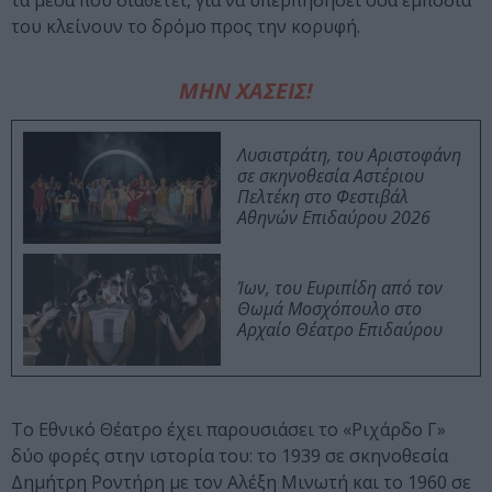
τα μέσα που διαθέτει, για να υπερπηδήσει όσα εμπόδια
του κλείνουν το δρόμο προς την κορυφή.
ΜΗΝ ΧΑΣΕΙΣ!
Λυσιστράτη, του Αριστοφάνη
σε σκηνοθεσία Αστέριου
Πελτέκη στο Φεστιβάλ
Αθηνών Επιδαύρου 2026
Ίων, του Ευριπίδη από τον
Θωμά Μοσχόπουλο στο
Αρχαίο Θέατρο Επιδαύρου
Το Εθνικό Θέατρο έχει παρουσιάσει το «Ριχάρδο Γ»
δύο φορές στην ιστορία του: το 1939 σε σκηνοθεσία
Δημήτρη Ροντήρη με τον Aλέξη Μινωτή και το 1960 σε