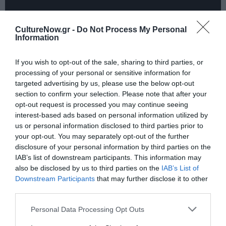
CultureNow.gr -
Do Not Process My Personal
Information
If you wish to opt-out of the sale, sharing to third parties, or
processing of your personal or sensitive information for
targeted advertising by us, please use the below opt-out
section to confirm your selection. Please note that after your
opt-out request is processed you may continue seeing
interest-based ads based on personal information utilized by
us or personal information disclosed to third parties prior to
Ταυτότητα
your opt-out. You may separately opt-out of the further
disclosure of your personal information by third parties on the
Τοποθεσία
: ΕΘΝΙΚΟ ΘΕΑΤΡΟ-ΚΕΝΤΡΙΚΗ ΣΚΗΝΗ, Αγίου
IAB’s list of downstream participants. This information may
Κωνσταντίνου 22-24, Αθήνα
also be disclosed by us to third parties on the
IAB’s List of
Downstream Participants
that may further disclose it to other
Ημερομηνία
: 12 Δεκεμβρίου 2015 – 14 Φεβρουαρίου 2016
third parties.
Ημέρες και ώρες: Τετάρτη, Πέμπτη, Παρασκευή, Σάββατο,
Personal Data Processing Opt Outs
Κυριακή στις 20:30