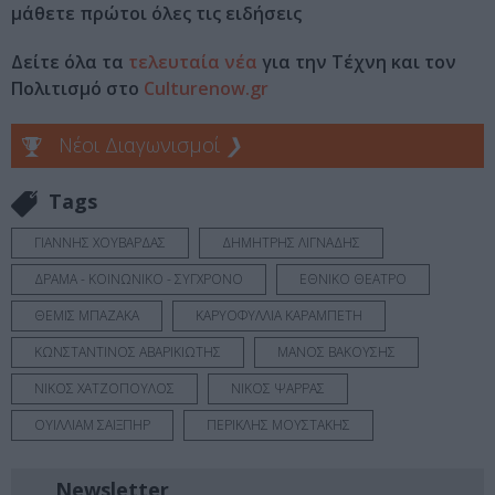
μάθετε πρώτοι όλες τις ειδήσεις
Δείτε όλα τα
τελευταία νέα
για την Τέχνη και τον
Πολιτισμό στο
Culturenow.gr
Νέοι Διαγωνισμοί
❯
Tags
ΓΙΑΝΝΗΣ ΧΟΥΒΑΡΔΑΣ
ΔΗΜΗΤΡΗΣ ΛΙΓΝΑΔΗΣ
ΔΡΑΜΑ - ΚΟΙΝΩΝΙΚΟ - ΣΥΓΧΡΟΝΟ
ΕΘΝΙΚΟ ΘΕΑΤΡΟ
ΘΕΜΙΣ ΜΠΑΖΑΚΑ
ΚΑΡΥΟΦΥΛΛΙΑ ΚΑΡΑΜΠΕΤΗ
ΚΩΝΣΤΑΝΤΙΝΟΣ ΑΒΑΡΙΚΙΩΤΗΣ
ΜΑΝΟΣ ΒΑΚΟΥΣΗΣ
ΝΙΚΟΣ ΧΑΤΖΟΠΟΥΛΟΣ
ΝΙΚΟΣ ΨΑΡΡΑΣ
ΟΥΙΛΛΙΑΜ ΣΑΙΞΠΗΡ
ΠΕΡΙΚΛΗΣ ΜΟΥΣΤΑΚΗΣ
Newsletter