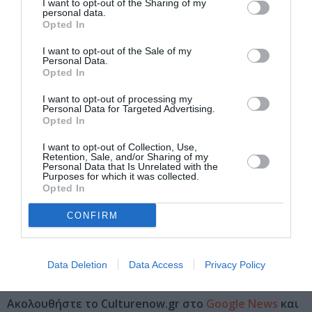
I want to opt-out of the Sharing of my
personal data.
Η παράσταση στις 14 Ιανουαρίου 2016
δεν θα
Opted In
πραγματοποιηθεί.
Παρακαλούνται οι θεατές που έχουν
ήδη προμηθευτεί εισιτήρια να προσέλθουν στα ταμεία του
I want to opt-out of the Sale of my
Εθνικού Θεάτρου εντός δεκαήμερου για αλλαγή ή
Personal Data.
Opted In
εξαργύρωση των εισιτηρίων τους ή να επικοινωνήσουν με
το τηλέφωνο 2107234567 για εισιτήρια μέσω τηλεφωνικού
I want to opt-out of processing my
κέντρου και
inteet
.
Personal Data for Targeted Advertising.
Opted In
Τιμές εισιτηρίων
: 20€, 15€, 10€ (φοιτητικό) | κάθε
I want to opt-out of Collection, Use,
Πέμπτη ενιαία τιμή 13€
Retention, Sale, and/or Sharing of my
Personal Data that Is Unrelated with the
Πληροφορίες – Κρατήσεις
: τηλ. 210.5288170-171,
Purposes for which it was collected.
Opted In
210.7234567 (μέσω πιστωτικής κάρτας).
Τα ταμεία
λειτουργούν από Τρίτη έως Κυριακή από τις 9:30 το πρωί
CONFIRM
έως τις 21:00 το βράδυ
www.n-t.gr
Data Deletion
Data Access
Privacy Policy
Ακολουθήστε το Culturenow.gr στο
Google News
και