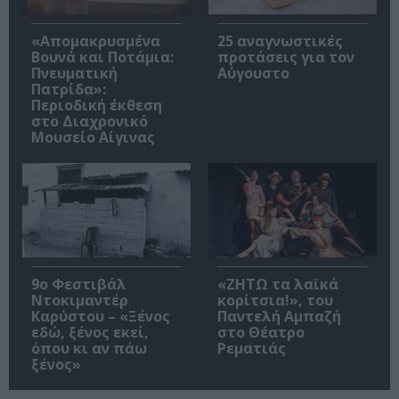
«Απομακρυσμένα
25 αναγνωστικές
Βουνά και Ποτάμια:
προτάσεις για τον
Πνευματική
Αύγουστο
Πατρίδα»:
Περιοδική έκθεση
στο Διαχρονικό
Μουσείο Αίγινας
9ο Φεστιβάλ
«ΖΗΤΩ τα λαϊκά
Ντοκιμαντέρ
κορίτσια!», του
Καρύστου – «Ξένος
Παντελή Αμπαζή
εδώ, ξένος εκεί,
στο Θέατρο
όπου κι αν πάω
Ρεματιάς
ξένος»