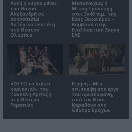
Αυτή η νύχτα μένει,
Μεσοτοιχίες ή
του Θάνου
Μικρή Προσευχή
Αλεξανδρή σε
στις 3κ46 π.μ., της
σκηνοθεσία
Εύας Οικονόμου –
Αστέριου Πελτέκη
Βαμβακά στην
στο Θέατρο
Εναλλακτική Σκηνή
Ολύμπια
ΕΛΣ
«ΖΗΤΩ τα λαϊκά
Ειρήνη – Μια
κορίτσια!», του
επίσκεψη στο έργο
Παντελή Αμπαζή
του Αριστοφάνη,
στο Θέατρο
από τον Νίκο
Ρεματιάς
Καραθάνο στο
Θέατρο Βράχων