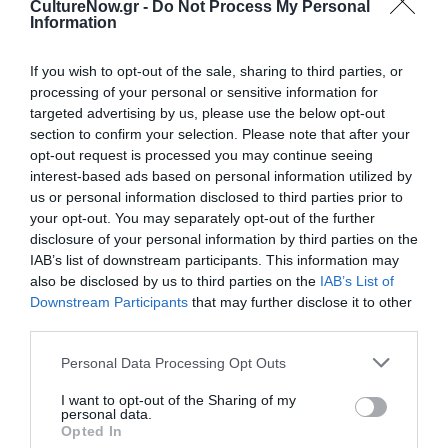
CultureNow.gr -
Do Not Process My Personal
04-5016-3, Σελίδες: 152, Τιμή: 9,90 ευρώ
Information
Ακολουθήστε το Culturenow.gr στο
Google News
και
If you wish to opt-out of the sale, sharing to third parties, or
μάθετε πρώτοι όλες τις ειδήσεις
processing of your personal or sensitive information for
targeted advertising by us, please use the below opt-out
Δείτε όλα τα
τελευταία νέα
για την Τέχνη και τον
section to confirm your selection. Please note that after your
opt-out request is processed you may continue seeing
Πολιτισμό στο
Culturenow.gr
interest-based ads based on personal information utilized by
us or personal information disclosed to third parties prior to
Νέοι Διαγωνισμοί
❯
your opt-out. You may separately opt-out of the further
disclosure of your personal information by third parties on the
Tags
IAB’s list of downstream participants. This information may
also be disclosed by us to third parties on the
IAB’s List of
ΕΚΔΟΣΕΙΣ ΚΕΔΡΟΣ
ΕΛΛΗΝΕΣ ΣΥΓΓΡΑΦΕΙΣ
Downstream Participants
that may further disclose it to other
third parties.
ΠΕΖΟΓΡΑΦΙΑ
Personal Data Processing Opt Outs
Newsletter
I want to opt-out of the Sharing of my
personal data.
Κάθε βδομάδα στο e-mail σας τα τελευταία νέα για
Opted In
την Τέχνη και τον Πολιτισμό!