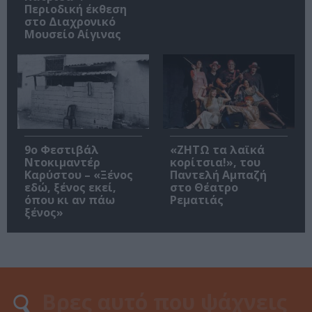
Περιοδική έκθεση
στο Διαχρονικό
Μουσείο Αίγινας
9ο Φεστιβάλ
«ΖΗΤΩ τα λαϊκά
Ντοκιμαντέρ
κορίτσια!», του
Καρύστου – «Ξένος
Παντελή Αμπαζή
εδώ, ξένος εκεί,
στο Θέατρο
όπου κι αν πάω
Ρεματιάς
ξένος»