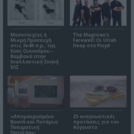
Μεσοτοιχίες ή
The Magician’s
Μικρή Προσευχή
Farewell: Οι Uriah
στις 3κ46 π.μ., της
Heep στο Floyd
Εύας Οικονόμου –
Βαμβακά στην
Εναλλακτική Σκηνή
ΕΛΣ
«Απομακρυσμένα
25 αναγνωστικές
Βουνά και Ποτάμια:
προτάσεις για τον
Πνευματική
Αύγουστο
Πατρίδα»: