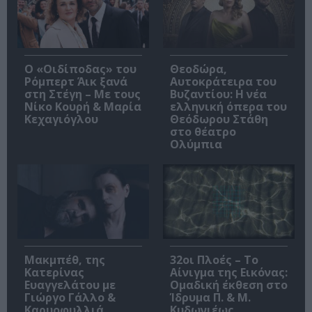
O «Οιδίποδας» του
Θεοδώρα,
Ρόμπερτ Άικ ξανά
Αυτοκράτειρα του
στη Στέγη – Με τους
Βυζαντίου: Η νέα
Νίκο Κουρή & Μαρία
ελληνική όπερα του
Κεχαγιόγλου
Θεόδωρου Στάθη
στο θέατρο
Ολύμπια
Μακμπέθ, της
32οι Πλοές – Το
Κατερίνας
Αίνιγμα της Εικόνας:
Ευαγγελάτου με
Ομαδική έκθεση στο
Γιώργο Γάλλο &
Ίδρυμα Π. & Μ.
Καρυοφυλλιά
Κυδωνιέως