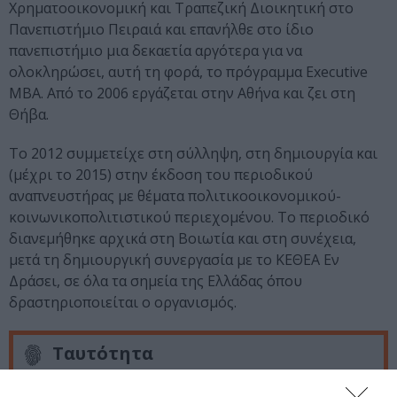
Χρηματοοικονομική και Τραπεζική Διοικητική στο
Πανεπιστήμιο Πειραιά και επανήλθε στο ίδιο
πανεπιστήμιο μια δεκαετία αργότερα για να
ολοκληρώσει, αυτή τη φορά, το πρόγραμμα Executive
MBA. Από το 2006 εργάζεται στην Αθήνα και ζει στη
Θήβα.
Το 2012 συμμετείχε στη σύλληψη, στη δημιουργία και
(μέχρι το 2015) στην έκδοση του περιοδικού
αναπνευστήρας με θέματα πολιτικοοικονομικού-
κοινωνικοπολιτιστικού περιεχομένου. Το περιοδικό
διανεμήθηκε αρχικά στη Βοιωτία και στη συνέχεια,
μετά τη δημιουργική συνεργασία με το ΚΕΘΕΑ Εν
Δράσει, σε όλα τα σημεία της Ελλάδας όπου
δραστηριοποιείται ο οργανισμός.
Ταυτότητα
Πληροφορίες έκδοσης:
Εκδόσεις Κέδρος, ISBN: 978-960-