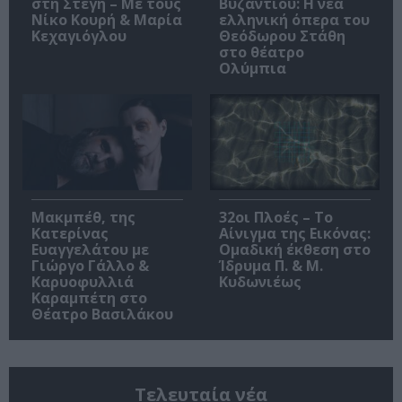
στη Στέγη – Με τους
Βυζαντίου: Η νέα
Νίκο Κουρή & Μαρία
ελληνική όπερα του
Κεχαγιόγλου
Θεόδωρου Στάθη
στο θέατρο
Ολύμπια
Μακμπέθ, της
32οι Πλοές – Το
Κατερίνας
Αίνιγμα της Εικόνας:
Ευαγγελάτου με
Ομαδική έκθεση στο
Γιώργο Γάλλο &
Ίδρυμα Π. & Μ.
Καρυοφυλλιά
Κυδωνιέως
Καραμπέτη στο
Θέατρο Βασιλάκου
Τελευταία νέα