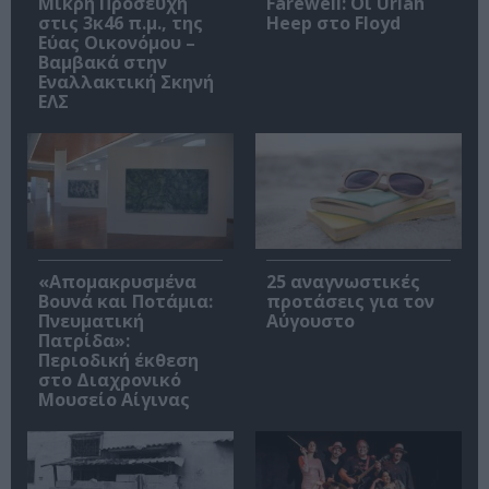
Μικρή Προσευχή
Farewell: Οι Uriah
στις 3κ46 π.μ., της
Heep στο Floyd
Εύας Οικονόμου –
Βαμβακά στην
Εναλλακτική Σκηνή
ΕΛΣ
«Απομακρυσμένα
25 αναγνωστικές
Βουνά και Ποτάμια:
προτάσεις για τον
Πνευματική
Αύγουστο
Πατρίδα»:
Περιοδική έκθεση
στο Διαχρονικό
Μουσείο Αίγινας