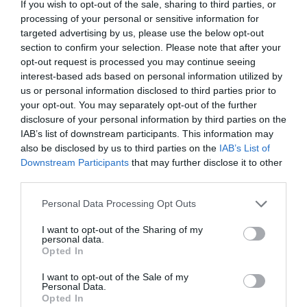
Νέοι Διαγωνισμοί
❯
If you wish to opt-out of the sale, sharing to third parties, or
processing of your personal or sensitive information for
targeted advertising by us, please use the below opt-out
Tags
section to confirm your selection. Please note that after your
opt-out request is processed you may continue seeing
KALFAYAN GALLERIES
VIDEO ART - INSTALLATIONS
interest-based ads based on personal information utilized by
ΔΩΡΕΑΝ ΕΚΔΗΛΩΣΕΙΣ
ΕΙΚΑΣΤΙΚΕΣ ΕΚΘΕΣΕΙΣ
us or personal information disclosed to third parties prior to
your opt-out. You may separately opt-out of the further
disclosure of your personal information by third parties on the
Newsletter
IAB’s list of downstream participants. This information may
also be disclosed by us to third parties on the
IAB’s List of
Κάθε βδομάδα στο e-mail σας τα τελευταία νέα για
Downstream Participants
that may further disclose it to other
την Τέχνη και τον Πολιτισμό!
third parties.
Personal Data Processing Opt Outs
I want to opt-out of the Sharing of my
personal data.
Opted In
Ακολουθήστε το Culturenow.gr
I want to opt-out of the Sale of my
Personal Data.
Opted In