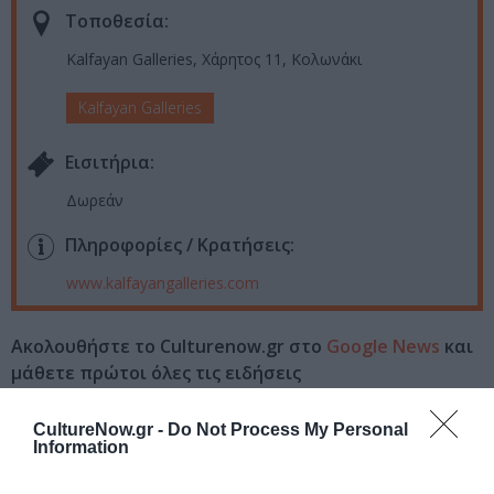
Τοποθεσία:
Kalfayan Galleries, Χάρητος 11, Κολωνάκι
Kalfayan Galleries
Eισιτήρια:
Δωρεάν
Πληροφορίες / Κρατήσεις:
www.kalfayangalleries.com
Ακολουθήστε το Culturenow.gr στο
Google News
και
μάθετε πρώτοι όλες τις ειδήσεις
Δείτε όλα τα
τελευταία νέα
για την Τέχνη και τον
CultureNow.gr -
Do Not Process My Personal
Πολιτισμό στο
Culturenow.gr
Information