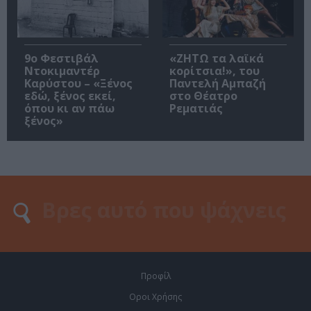
9ο Φεστιβάλ
«ΖΗΤΩ τα λαϊκά
Ντοκιμαντέρ
κορίτσια!», του
Καρύστου – «Ξένος
Παντελή Αμπαζή
εδώ, ξένος εκεί,
στο Θέατρο
όπου κι αν πάω
Ρεματιάς
ξένος»
Προφίλ
Οροι Χρήσης