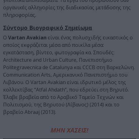
γλυπτικά απολιθώματα. Tα έργα του προβάλλουν σαν
οργανικές αλληγορίες της διαδικασίας μετάδοσης της
πληροφορίας.
Σύντομο Βιογραφικό Σημείωμα
Ο
Vartan Avakian
είναι ένας πολυσχιδής εικαστικός ο
οποίος εκφράζεται μέσα από ποικίλα μέσα:
εγκατάσταση, βίντεο, φωτογραφία κα. Σπουδές:
Architecture and Urban Culture, Πανεπιστήμιο
Politegravecnica de Catalunya και CCCB στη Βαρκελώνη.
Communication Arts, Αμερικανικό Πανεπιστήμιο του
Λιβάνου. Ο Vartan Avakian είναι ιδρυτικό μέλος της
κολλεκτίβας “Atfal Ahdath”, που εδρεύει στη Βηρυτό.
Έλαβε βραβεία από το Αραβικό Ταμείο Τεχνών και
Πολιτισμού, της Βηρυτού (Λίβανος) (2014) και το
βραβείο Abraaj (2013).
ΜΗΝ ΧΑΣΕΙΣ!