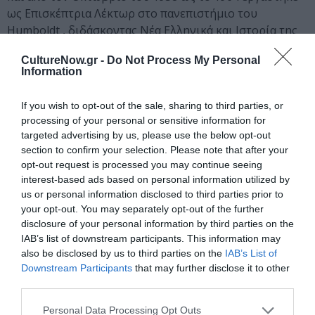
ως Επισκέπτρια Λέκτωρ στο πανεπιστήμιο του
Humboldt , διδάσκοντας Νέα Ελληνικά και Ιστορία της
Νεοελληνικής Λογοτεχνίας. Τα καλοκαίρια
CultureNow.gr -
Do Not Process My Personal
επισκεπτόταν την Ιταλία και παράλληλα συνέχισε να
Information
γράφει. Το Δεκέμβριο του 1964 επισκέφτηκε την
Ελλάδα μετά από επίπονες προσπάθειες τεσσάρων
If you wish to opt-out of the sale, sharing to third parties, or
χρόνων και το καλοκαίρι του επόμενου χρόνου
processing of your personal or sensitive information for
επαναπατρίστηκε με απόφαση του τότε υπουργού
targeted advertising by us, please use the below opt-out
εξωτερικών Ηλία Τσιριμώκου. Μετά την εγκατάστασή
section to confirm your selection. Please note that after your
της στην Αθήνα συνέχισε τα ταξίδια της στην Ιταλία και
opt-out request is processed you may continue seeing
interest-based ads based on personal information utilized by
τη Γαλλία. Κατά τη διάρκεια της δικτατορίας του
us or personal information disclosed to third parties prior to
Παπαδόπουλου αντιμετώπισε οικονομικά προβλήματα,
your opt-out. You may separately opt-out of the further
βοηθήθηκε κυρίως από φίλους όπως η Νανά
disclosure of your personal information by third parties on the
Καλλιανέση, ο Αντρέας Φραγκιάς και ο Γιάννης Ρίτσος.
IAB’s list of downstream participants. This information may
Το 1971 μετά από νέα επιδείνωση της υγείας της και
also be disclosed by us to third parties on the
IAB’s List of
εμφάνιση προϊούσας αμνησίας και σωματικής καχεξίας
Downstream Participants
that may further disclose it to other
έζησε στην κλινική Λυμπέρη, τον επόμενο χρόνο
third parties.
μετακόμισε στην πανσιόν Maison de repos, όπου και
Personal Data Processing Opt Outs