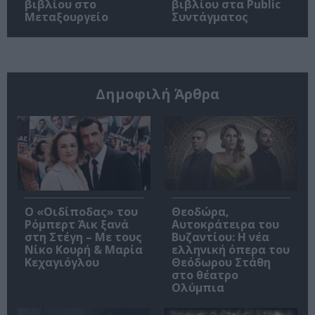
βιβλίου στο
βιβλίου στα Public
Μεταξουργείο
Συντάγματος
Δημοφιλή Άρθρα
O «Οιδίποδας» του
Θεοδώρα,
Ρόμπερτ Άικ ξανά
Αυτοκράτειρα του
στη Στέγη – Με τους
Βυζαντίου: Η νέα
Νίκο Κουρή & Μαρία
ελληνική όπερα του
Κεχαγιόγλου
Θεόδωρου Στάθη
στο θέατρο
Ολύμπια