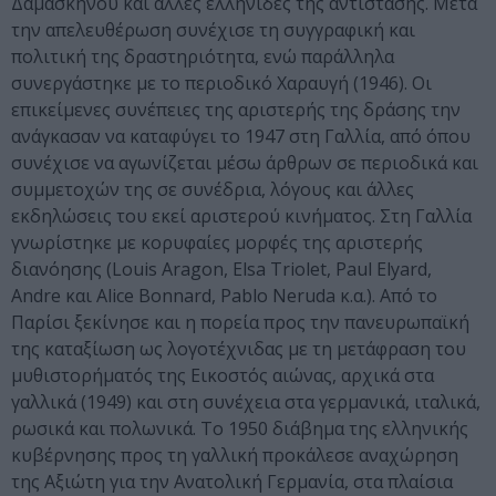
Δαμασκηνού και άλλες ελληνίδες της αντίστασης. Μετά
την απελευθέρωση συνέχισε τη συγγραφική και
πολιτική της δραστηριότητα, ενώ παράλληλα
συνεργάστηκε με το περιοδικό Χαραυγή (1946). Οι
επικείμενες συνέπειες της αριστερής της δράσης την
ανάγκασαν να καταφύγει το 1947 στη Γαλλία, από όπου
συνέχισε να αγωνίζεται μέσω άρθρων σε περιοδικά και
συμμετοχών της σε συνέδρια, λόγους και άλλες
εκδηλώσεις του εκεί αριστερού κινήματος. Στη Γαλλία
γνωρίστηκε με κορυφαίες μορφές της αριστερής
διανόησης (Louis Aragon, Elsa Triolet, Paul Elyard,
Andre και Alice Bonnard, Pablo Neruda κ.α.). Από το
Παρίσι ξεκίνησε και η πορεία προς την πανευρωπαϊκή
της καταξίωση ως λογοτέχνιδας με τη μετάφραση του
μυθιστορήματός της Εικοστός αιώνας, αρχικά στα
γαλλικά (1949) και στη συνέχεια στα γερμανικά, ιταλικά,
ρωσικά και πολωνικά. Το 1950 διάβημα της ελληνικής
κυβέρνησης προς τη γαλλική προκάλεσε αναχώρηση
της Αξιώτη για την Ανατολική Γερμανία, στα πλαίσια