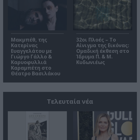
Μακμπέθ, της
32οι Πλοές – Το
Κατερίνας
Αίνιγμα της Εικόνας:
Ευαγγελάτου με
Ομαδική έκθεση στο
Γιώργο Γάλλο &
Ίδρυμα Π. & Μ.
Καρυοφυλλιά
Κυδωνιέως
Καραμπέτη στο
Θέατρο Βασιλάκου
Τελευταία νέα