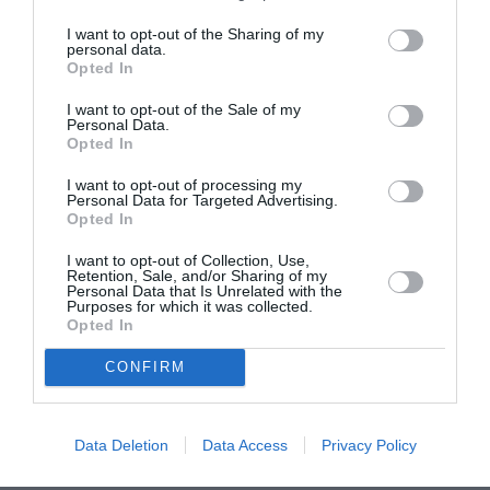
πέθανε. Το έργο της Μέλπως Αξιώτη τοποθετείται στο
χώρο της ελληνικής λογοτεχνίας του μεσοπολέμου.
I want to opt-out of the Sharing of my
personal data.
Σημαντικό ρόλο στη διαμόρφωση της συγγραφικής της
Opted In
φυσιογνωμίας διαδραμάτισαν οι εμπειρίες της από τη
ζωή στη Μύκονο, καθώς επίσης το μοίρασμα των
I want to opt-out of the Sale of my
Personal Data.
νεανικών της χρόνων ανάμεσα στο νησί και την Αθήνα.
Opted In
Ως αποτέλεσμα των παραπάνω βασικό άξονα του έργου
της αποτέλεσε η μνήμη και η απόπειρα ανάπλασης του
I want to opt-out of processing my
Personal Data for Targeted Advertising.
παρελθόντος. Παράλληλα η γραφή της επηρεάστηκε από
Opted In
τις νεωτεριστικές τάσεις της γενιάς του Τριάντα
I want to opt-out of Collection, Use,
(ιδιαίτερα από την τεχνική του εσωτερικού
Retention, Sale, and/or Sharing of my
μονολόγου), το ρεύμα του σουρεαλισμού, την εμφάνιση
Personal Data that Is Unrelated with the
Purposes for which it was collected.
του φεμινιστικού κινήματος στην Ελλάδα, την ένταξή
Opted In
της στο κομμουνιστικό κόμμα. 1. Τα στοιχεία
CONFIRM
αντλήθηκαν από τα λήμματα Άπαντα Μέλπως Αξιώτη Γ΄,
Αθήνα, Κέδρος, 1980, χ.σ., «Αξιώτη Μέλπω», Παγκόσμιο
Βιογραφικό Λεξικό 1. Αθήνα, Εκδοτική Αθηνών, 1983,
Data Deletion
Data Access
Privacy Policy
Ελεγμίτου Ελένη, «Χρονολόγιο Μέλπως Αξιώτη (1905-
1980)», Διαβάζω 311, 12/5/1993, σ.34-46 και Καρβέλης