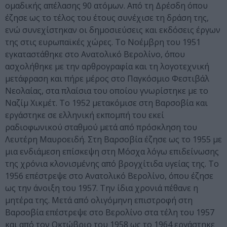
ομαδικής απέλασης 90 ατόμων. Από τη Δρέσδη όπου
έζησε ως το τέλος του έτους συνέχισε τη δράση της,
ενώ συνεχίστηκαν οι δημοσιεύσεις και εκδόσεις έργων
της στις ευρωπαϊκές χώρες. Το Νοέμβρη του 1951
εγκαταστάθηκε στο Ανατολικό Βερολίνο, όπου
ασχολήθηκε με την αρθρογραφία και τη λογοτεχνική
μετάφραση και πήρε μέρος στο Παγκόσμιο Φεστιβάλ
Νεολαίας, στα πλαίσια του οποίου γνωρίστηκε με το
Ναζίμ Χικμέτ. Το 1952 μετακόμισε στη Βαρσοβία και
εργάστηκε σε ελληνική εκπομπή του εκεί
ραδιοφωνικού σταθμού μετά από πρόσκληση του
Λευτέρη Μαυροειδή. Στη Βαρσοβία έζησε ως το 1955 με
μια ενδιάμεση επίσκεψη στη Μόσχα λόγω επιδείνωσης
της χρόνια κλονισμένης από βρογχίτιδα υγείας της. Το
1956 επέστρεψε στο Ανατολικό Βερολίνο, όπου έζησε
ως την άνοιξη του 1957. Την ίδια χρονιά πέθανε η
μητέρα της. Μετά από ολιγόμηνη επιστροφή στη
Βαρσοβία επέστρεψε στο Βερολίνο στα τέλη του 1957
και από τον Οκτώβριο του 1958 ως το 1964 εργάστηκε