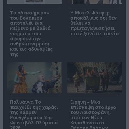
Το «Δεκαήμερο»
Η Μισέλ Φάιφερ
του Βοκάκιου
αποκάλυψε ότι δεν
αποτελεί ένα
θέλει να
κείμενο με βαθιά
πρωταγωνιστήσει
νοήματα που
ποτέ ξανά σε ταινία
αφορούν την
ανθρώπινη φύση
και τις αδυναμίες
της
Πολυάννα Το
Ειρήνη – Μια
παιχνίδι της χαράς,
επίσκεψη στο έργο
της Κάρμεν
του Αριστοφάνη,
Ρουγγέρη στο 55ο
από τον Νίκο
Φεστιβάλ Ολύμπου
Καραθάνο στο
2026
Θέατρο Βράχων