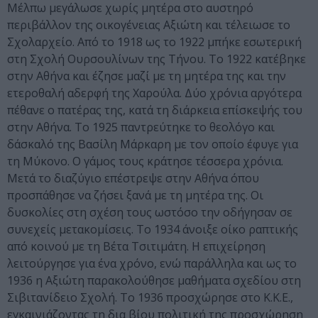
Μέλπω μεγάλωσε χωρίς μητέρα στο αυστηρό
περιβάλλον της οικογένειας Αξιώτη και τέλειωσε το
Σχολαρχείο. Από το 1918 ως το 1922 μπήκε εσωτερική
στη Σχολή Ουρσουλίνων της Τήνου. Το 1922 κατέβηκε
στην Αθήνα και έζησε μαζί με τη μητέρα της και την
ετεροθαλή αδερφή της Χαρούλα. Δύο χρόνια αργότερα
πέθανε ο πατέρας της, κατά τη διάρκεια επίσκεψής του
στην Αθήνα. Το 1925 παντρεύτηκε το θεολόγο και
δάσκαλό της Βασίλη Μάρκαρη με τον οποίο έφυγε για
τη Μύκονο. Ο γάμος τους κράτησε τέσσερα χρόνια.
Μετά το διαζύγιο επέστρεψε στην Αθήνα όπου
προσπάθησε να ζήσει ξανά με τη μητέρα της. Οι
δυσκολίες στη σχέση τους ωστόσο την οδήγησαν σε
συνεχείς μετακομίσεις. Το 1934 άνοιξε οίκο ραπτικής
από κοινού με τη Βέτα Τσιτιμάτη. Η επιχείρηση
λειτούργησε για ένα χρόνο, ενώ παράλληλα και ως το
1936 η Αξιώτη παρακολούθησε μαθήματα σχεδίου στη
Σιβιτανίδειο Σχολή. Το 1936 προσχώρησε στο Κ.Κ.Ε.,
εγκαινιάζοντας τη δια βίου πολιτική της προσχώρηση