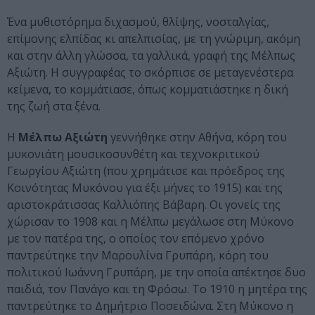
Ένα μυθιστόρημα διχασμού, θλίψης, νοσταλγίας,
επίμονης ελπίδας κι απελπισίας, με τη γνώριμη, ακόμη
και στην άλλη γλώσσα, τα γαλλικά, γραφή της Μέλπως
Αξιώτη. Η συγγραφέας το σκόρπισε σε μεταγενέστερα
κείμενα, το κομμάτιασε, όπως κομματιάστηκε η δική
της ζωή στα ξένα.
Η
Μέλπω Αξιώτη
γεννήθηκε στην Αθήνα, κόρη του
μυκονιάτη μουσικοσυνθέτη και τεχνοκριτικού
Γεωργίου Αξιώτη (που χρημάτισε και πρόεδρος της
Κοινότητας Μυκόνου για έξι μήνες το 1915) και της
αριστοκράτισσας Καλλιόπης Βάβαρη. Οι γονείς της
χώρισαν το 1908 και η Μέλπω μεγάλωσε στη Μύκονο
με τον πατέρα της, ο οποίος τον επόμενο χρόνο
παντρεύτηκε την Μαρουλίνα Γρυπάρη, κόρη του
πολιτικού Ιωάννη Γρυπάρη, με την οποία απέκτησε δυο
παιδιά, τον Πανάγο και τη Φρόσω. Το 1910 η μητέρα της
παντρεύτηκε το Δημήτριο Ποσειδώνα. Στη Μύκονο η