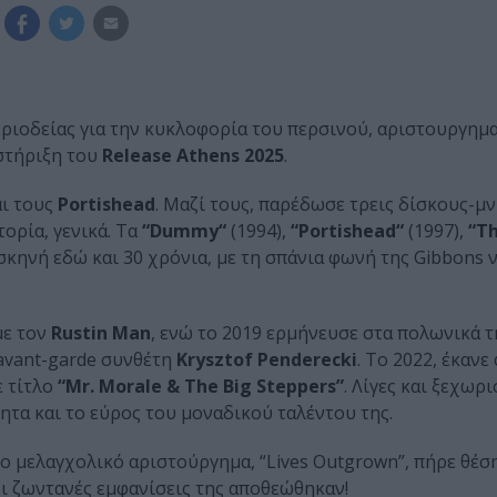
εριοδείας για την κυκλοφορία του περσινού, αριστουργημα
οστήριξη του
Release Athens 2025
.
ι τους
Portishead
. Μαζί τους, παρέδωσε τρεις δίσκους-μν
τορία, γενικά. Τα
“Dummy“
(1994),
“Portishead“
(1997),
“Th
κηνή εδώ και 30 χρόνια, με τη σπάνια φωνή της Gibbons ν
με τον
Rustin Man
, ενώ το 2019 ερμήνευσε στα πολωνικά 
 avant-garde συνθέτη
Krysztof Penderecki
. Το 2022, έκαν
ε τίτλο
“Mr. Morale & The Big Steppers”
. Λίγες και ξεχωρι
ητα και το εύρος του μοναδικού ταλέντου της.
Το μελαγχολικό αριστούργημα, “Lives Outgrown”, πήρε θέσ
οι ζωντανές εμφανίσεις της αποθεώθηκαν!