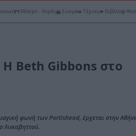
υσική
Θέατρο - Χορός
Σινεμά
Τέχνες
Βιβλίο
Φεσ
 Η Beth Gibbons στο
 μαγική φωνή των Portishead, έρχεται στην Αθήνα
ο Λυκαβηττού.