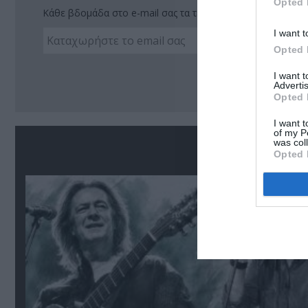
Opted 
Κάθε βδομάδα στο e-mail σας τα τελευταία νέα για την Τέχ
I want t
Opted 
Ακο
I want 
Advertis
Opted 
I want t
of my P
was col
Σ
Opted 