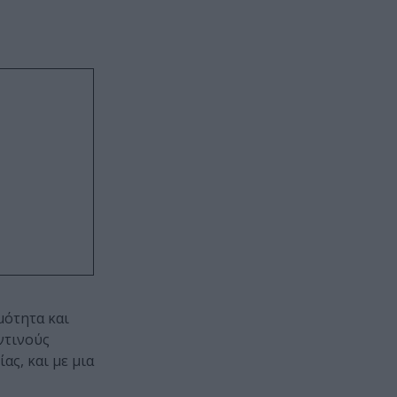
μότητα και
ντινούς
ς, και με μια