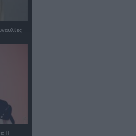
υναυλίες
ε: Η