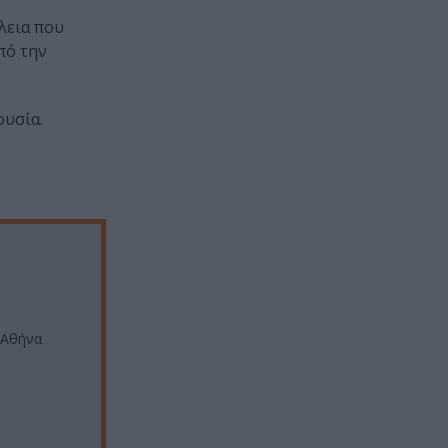
λεια που
πό την
ουσία.
 Αθήνα