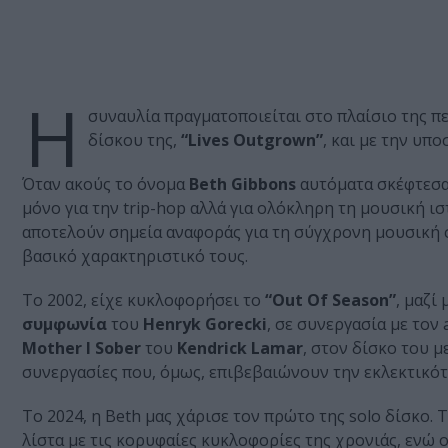
Η
συναυλία πραγματοποιείται στο πλαίσιο της π
δίσκου της,
“Lives Outgrown”
, και με την υπ
Όταν ακούς το όνομα
Beth Gibbons
αυτόματα σκέφτεσα
μόνο για την trip-hop αλλά για ολόκληρη τη μουσική ισ
αποτελούν σημεία αναφοράς για τη σύγχρονη μουσική σ
βασικό χαρακτηριστικό τους.
Το 2002, είχε κυκλοφορήσει το
“Out Of Season”
, μαζί 
συμφωνία
του
Henryk Gorecki
, σε συνεργασία με τον
Mother I Sober
του
Kendrick Lamar
, στον δίσκο του μ
συνεργασίες που, όμως, επιβεβαιώνουν την εκλεκτικότ
To 2024, η Beth μας χάρισε τον πρώτο της solo δίσκο. 
λίστα με τις κορυφαίες κυκλοφορίες της χρονιάς, ενώ 