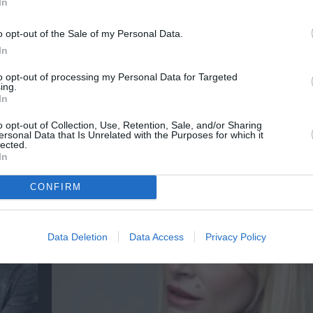
In
νη και τον Πολιτισμό!
o opt-out of the Sale of my Personal Data.
In
λουθήστε το Culturenow.gr
to opt-out of processing my Personal Data for Targeted
ing.
In
o opt-out of Collection, Use, Retention, Sale, and/or Sharing
ersonal Data that Is Unrelated with the Purposes for which it
lected.
χετικά Άρθρα
In
CONFIRM
Data Deletion
Data Access
Privacy Policy