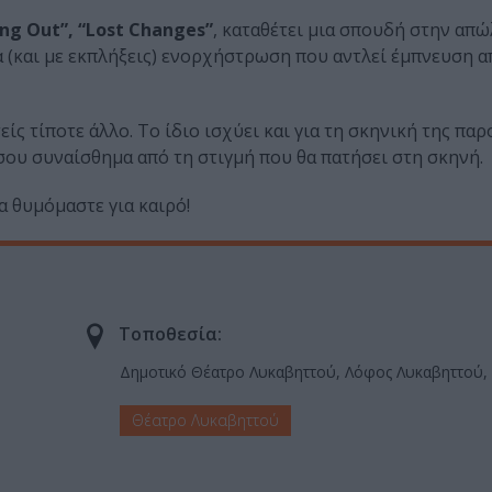
ng Out”, “Lost Changes”
, καταθέτει μια σπουδή στην απώ
α (και με εκπλήξεις) ενορχήστρωση που αντλεί έμπνευση α
ίς τίποτε άλλο. Το ίδιο ισχύει και για τη σκηνική της παρ
 σου συναίσθημα από τη στιγμή που θα πατήσει στη σκηνή.
α θυμόμαστε για καιρό!
Τοποθεσία:
Δημοτικό Θέατρο Λυκαβηττού, Λόφος Λυκαβηττού,
Θέατρο Λυκαβηττού