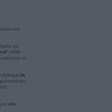
τικού solo
ημεία, όχι
ird“
(2008)
α αποτελεί το
τη διάσημη
3η
ε φωνητικά στο
στές
η σε κάθε