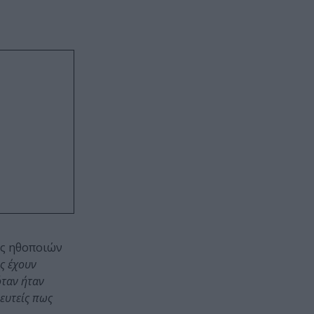
ης ηθοποιών
υς έχουν
όταν ήταν
ευτείς πως