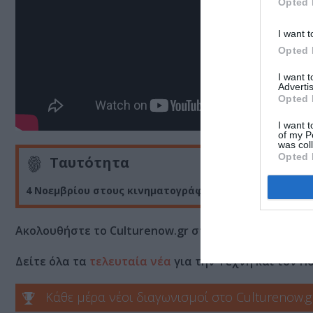
Opted 
I want t
Opted 
I want 
Advertis
Opted 
I want t
of my P
was col
Opted 
Ταυτότητα
4 Νοεμβρίου στους κινηματογράφους από την Odeon
Ακολουθήστε το Culturenow.gr στο
Google News
και 
Δείτε όλα τα
τελευταία νέα
για την Τέχνη και τον Π
Κάθε μέρα νέοι διαγωνισμοί στο Culturenow.g