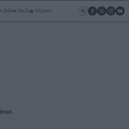
τιβάλ
Παιδί
Θέματα
deon.