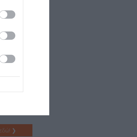
 εδώ!
❯