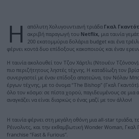
Η
απόλυτη Χολυγουντιανή τριάδα
Γκαλ Γκαντότ
ακριβή παραγωγή του
Netflix,
μια ταινία γεμά
200 εκατομμύρια δολάρια budget και ένα τρέιλ
φέρνει κοντά δυο επίδοξους κακοποιούς και έναν ερευν
Η ταινία ακολουθεί τον Τζον Χάρτλι (Ντουέιν Τζόνσον)
πιο περιζήτητους ληστές τέχνης. Η καταδίωξη τον βρίσ
συνεργαστεί με έναν επίδοξο απατεώνα, τον Νόλαν Μπο
έργων τέχνης, με το όνομα “The Bishop” (Γκαλ Γκαντότ)
όλο τον κόσμο: σε πίστα χορού, παγιδευμένους σε μια
αναγκάζει να είναι διαρκώς ο ένας μαζί με τον άλλον!
Η ταινία φέρνει στη μεγάλη οθόνη μια all-star τριάδα,
Ρέινολντς, και την εκθαμβωτική Wonder Woman, Γκαλ Γ
franchise “Fast & Furious”.