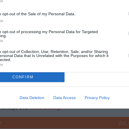
In
o opt-out of the Sale of my Personal Data.
In
to opt-out of processing my Personal Data for Targeted
ing.
In
o opt-out of Collection, Use, Retention, Sale, and/or Sharing
ersonal Data that Is Unrelated with the Purposes for which it
lected.
In
CONFIRM
μάθετε πρώτοι όλες τις ειδήσεις
Data Deletion
Data Access
Privacy Policy
ολιτισμό στο
Culturenow.gr
r
Δες