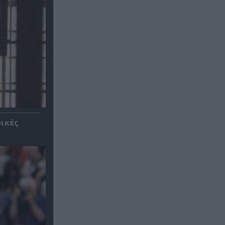
φικές