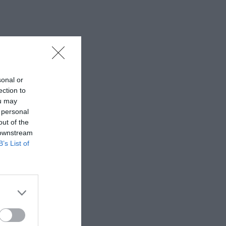
sonal or
ection to
ou may
 personal
out of the
 downstream
B’s List of