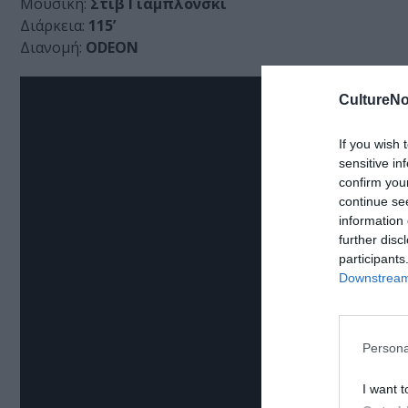
Μουσική:
Στιβ Γιαμπλόνσκι
Διάρκεια:
115’
Διανομή:
ΟDEON
CultureNo
If you wish 
sensitive in
confirm you
continue se
information 
further disc
participants
Downstream 
Persona
I want t