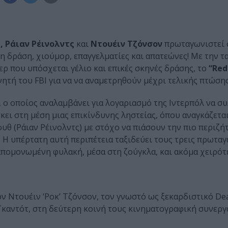
, Ράιαν Ρέινολντς
και
Ντουέιν Τζόνσον
πρωταγωνιστεί 
τη δράση, χιούμορ, επαγγελματίες και απατεώνες! Με την τα
ερ που υπόσχεται γέλιο και επικές σκηνές δράσης, το
“Red
ητή του FBI για να να αναμετρηθούν μέχρι τελικής πτώσης
, ο οποίος αναλαμβάνει για λογαριασμό της Ιντερπόλ να σ
κει στη μέση μιας επικίνδυνης ληστείας, όπου αναγκάζεται
υθ (Ράιαν Ρέινολντς) με στόχο να πιάσουν την πιο περιζή
. Η υπέρτατη αυτή περιπέτεια ταξιδεύει τους τρεις πρωτα
 απομονωμένη φυλακή, μέσα στη ζούγκλα, και ακόμα χειρό
 τον Ντουέιν ‘Ροκ’ Τζόνσον, τον γνωστό ως ξεκαρδιστικό De
καντότ, στη δεύτερη κοινή τους κινηματογραφική συνεργ