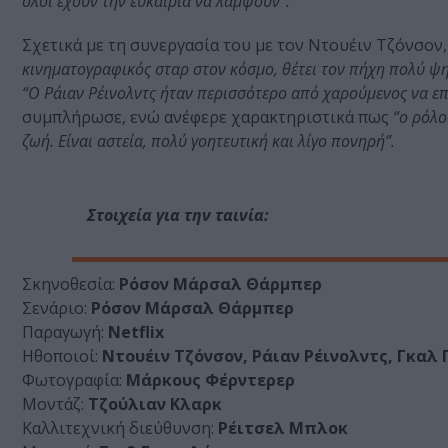
όλοι έχουν την ευκαιρία να λάμψουν”.
Σχετικά με τη συνεργασία του με τον Ντουέιν Τζόνσον,
κινηματογραφικός σταρ στον κόσμο, θέτει τον πήχη πολύ ψη
“Ο Ράιαν Ρέινολντς ήταν περισσότερο από χαρούμενος να επι
συμπλήρωσε, ενώ ανέφερε χαρακτηριστικά πως
“ο ρόλο
ζωή. Είναι αστεία, πολύ γοητευτική και λίγο πονηρή”.
Στοιχεία για την ταινία:
Σκηνοθεσία:
Ρόσον Μάρσαλ Θάρμπερ
Σενάριο:
Ρόσον Μάρσαλ Θάρμπερ
Παραγωγή:
Netflix
Ηθοποιοί:
Ντουέιν Τζόνσον, Ράιαν Ρέινολντς, Γκαλ
Φωτογραφία:
Μάρκους Φέρντερερ
Μοντάζ:
Τζούλιαν Κλαρκ
Καλλιτεχνική διεύθυνση:
Ρέιτσελ Μπλοκ