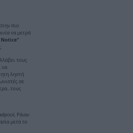
στην πιο
ινία να μετρά
 Notice”
.
υλλάβει τους
 να
τητη ληστή
γωνιστές σε
τερα…τους
adpool, Ράιαν
ασία μετά το