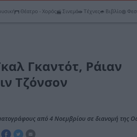
υσική
Θέατρο - Χορός
Σινεμά
Τέχνες
Βιβλίο
Φεσ
Γκαλ Γκαντότ, Ράιαν
ιν Τζόνσον
ηματογράφους από 4 Νοεμβρίου σε διανομή της O