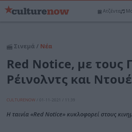
Ατζέντα
Μο
Σινεμά /
Νέα
Red Notice, με τους 
Ρέινολντς και Ντουέ
CULTURENOW
/
01-11-2021
/ 11:39
Η ταινία «Red Notice» κυκλοφορεί στους κιν