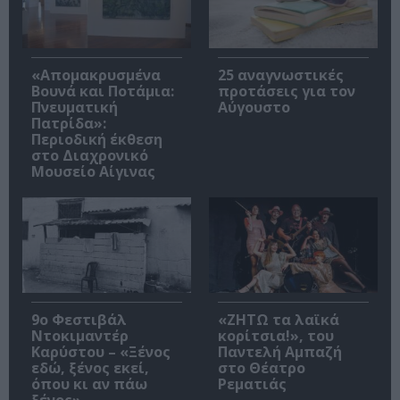
«Απομακρυσμένα
25 αναγνωστικές
Βουνά και Ποτάμια:
προτάσεις για τον
Πνευματική
Αύγουστο
Πατρίδα»:
Περιοδική έκθεση
στο Διαχρονικό
Μουσείο Αίγινας
9ο Φεστιβάλ
«ΖΗΤΩ τα λαϊκά
Ντοκιμαντέρ
κορίτσια!», του
Καρύστου – «Ξένος
Παντελή Αμπαζή
εδώ, ξένος εκεί,
στο Θέατρο
όπου κι αν πάω
Ρεματιάς
ξένος»