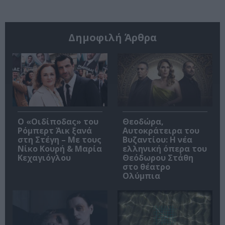
Δημοφιλή Άρθρα
O «Οιδίποδας» του
Θεοδώρα,
Ρόμπερτ Άικ ξανά
Αυτοκράτειρα του
στη Στέγη – Με τους
Βυζαντίου: Η νέα
Νίκο Κουρή & Μαρία
ελληνική όπερα του
Κεχαγιόγλου
Θεόδωρου Στάθη
στο θέατρο
Ολύμπια