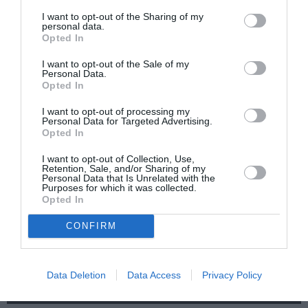
I want to opt-out of the Sharing of my
«Απομακρυσμένα
Η Ελλάδα μέσα από
personal data.
Βουνά και Ποτάμια:
τον φακό του
Opted In
Πνευματική
Νικόλαου Τομπάζη:
Πατρίδα»:
Έκθεση στο
I want to opt-out of the Sale of my
Περιοδική έκθεση
Μουσείο Πάνου &
Personal Data.
στο Διαχρονικό
Ηλία Ηλιόπουλου
Opted In
Μουσείο Αίγινας
I want to opt-out of processing my
Personal Data for Targeted Advertising.
Opted In
I want to opt-out of Collection, Use,
Retention, Sale, and/or Sharing of my
Personal Data that Is Unrelated with the
Purposes for which it was collected.
Opted In
Σαρωνίς Βατικιώτη
Απόστολος
Γκάτσου –
Χαντζαράς –
CONFIRM
Διαφάνειες Ζωής:
«Κλεμμένος
Έκθεση στο Katheti
Πειρατής» &
Summer 2026
“Beauty and Blue”:
Διπλή παράλληλη
Data Deletion
Data Access
Privacy Policy
έκθεση στην Πάτμο