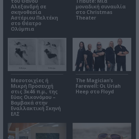
του Θάνου
Tribute: Μια
Αλεξανδρή σε
μοναδική συναυλία
σκηνοθεσία
στο Christmas
Αστέριου Πελτέκη
Theater
στο Θέατρο
Ολύμπια
Μεσοτοιχίες ή
The Magician’s
Μικρή Προσευχή
Farewell: Οι Uriah
στις 3κ46 π.μ., της
Heep στο Floyd
Εύας Οικονόμου –
Βαμβακά στην
Εναλλακτική Σκηνή
ΕΛΣ