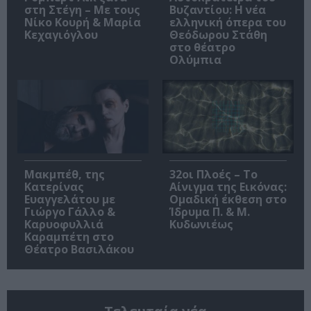
στη Στέγη – Με τους
Βυζαντίου: Η νέα
Νίκο Κουρή & Μαρία
ελληνική όπερα του
Κεχαγιόγλου
Θεόδωρου Στάθη
στο θέατρο
Ολύμπια
Μακμπέθ, της
32οι Πλοές – Το
Κατερίνας
Αίνιγμα της Εικόνας:
Ευαγγελάτου με
Ομαδική έκθεση στο
Γιώργο Γάλλο &
Ίδρυμα Π. & Μ.
Καρυοφυλλιά
Κυδωνιέως
Καραμπέτη στο
Θέατρο Βασιλάκου