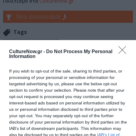
Πολιτισμό στο
Culturenow.gr
Νέοι Διαγωνισμοί
❯
Tags
ΔΡΑΜΑΤΙΚΗ - ΚΟΙΝΩΝΙΚΗ
CultureNow.gr -
Do Not Process My Personal
ΝΕΕΣ ΤΑΙΝΙΕΣ - ΤΑΙΝΙΕΣ ΤΗΣ ΕΒΔΟΜΑΔΑΣ
ΞΕΝΕΣ ΤΑΙΝΙΕΣ
Information
Newsletter
If you wish to opt-out of the sale, sharing to third parties, or
processing of your personal or sensitive information for
Κάθε βδομάδα στο e-mail σας τα τελευταία νέα για
targeted advertising by us, please use the below opt-out
την Τέχνη και τον Πολιτισμό!
section to confirm your selection. Please note that after your
opt-out request is processed you may continue seeing
interest-based ads based on personal information utilized by
us or personal information disclosed to third parties prior to
your opt-out. You may separately opt-out of the further
disclosure of your personal information by third parties on the
Ακολουθήστε το Culturenow.gr
IAB’s list of downstream participants. This information may
also be disclosed by us to third parties on the
IAB’s List of