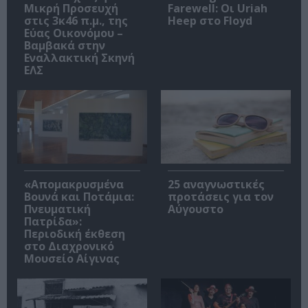
Μικρή Προσευχή
Farewell: Οι Uriah
στις 3κ46 π.μ., της
Heep στο Floyd
Εύας Οικονόμου –
Βαμβακά στην
Εναλλακτική Σκηνή
ΕΛΣ
«Απομακρυσμένα
25 αναγνωστικές
Βουνά και Ποτάμια:
προτάσεις για τον
Πνευματική
Αύγουστο
Πατρίδα»:
Περιοδική έκθεση
στο Διαχρονικό
Μουσείο Αίγινας