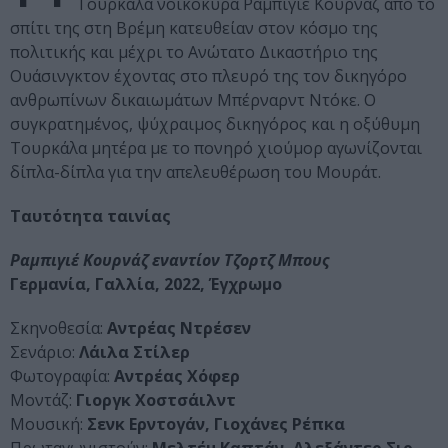
Τουρκάλα νοικοκυρά Ραμπιγιέ Κουρνάζ από το
σπίτι της στη Βρέμη κατευθείαν στον κόσμο της
πολιτικής και μέχρι το Ανώτατο Δικαστήριο της
Ουάσινγκτον έχοντας στο πλευρό της τον δικηγόρο
ανθρωπίνων δικαιωμάτων Μπέρναρντ Ντόκε. Ο
συγκρατημένος, ψύχραιμος δικηγόρος και η οξύθυμη
Τουρκάλα μητέρα με το πονηρό χιούμορ αγωνίζονται
δίπλα-δίπλα για την απελευθέρωση του Μουράτ.
Ταυτότητα ταινίας
Ραμπιγιέ Κουρνάζ εναντίον Τζορτζ Μπους
Γερμανία, Γαλλία, 2022, Έγχρωμο
Σκηνοθεσία:
Αντρέας Ντρέσεν
Σενάριο:
Λάιλα Στίλερ
Φωτογραφία:
Αντρέας Χόφερ
Μοντάζ:
Γιοργκ Χοστσάιλντ
Μουσική:
Σενκ Ερντογάν, Γιοχάνες Ρέπκα