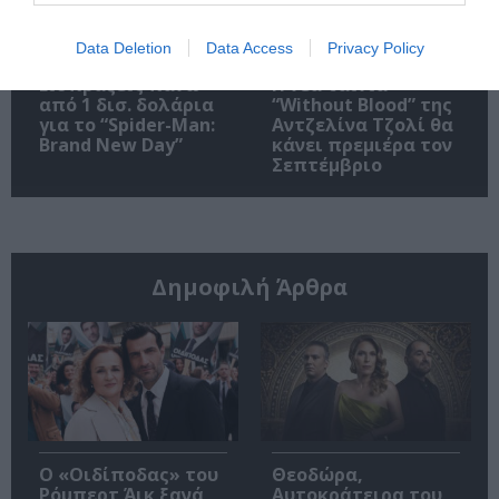
Data Deletion
Data Access
Privacy Policy
Εισπράξεις πάνω
Η νέα ταινία
από 1 δισ. δολάρια
“Without Blood” της
για το “Spider-Man:
Αντζελίνα Τζολί θα
Brand New Day”
κάνει πρεμιέρα τον
Σεπτέμβριο
Δημοφιλή Άρθρα
O «Οιδίποδας» του
Θεοδώρα,
Ρόμπερτ Άικ ξανά
Αυτοκράτειρα του