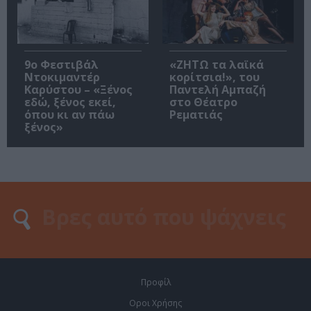
9ο Φεστιβάλ
«ΖΗΤΩ τα λαϊκά
Ντοκιμαντέρ
κορίτσια!», του
Καρύστου – «Ξένος
Παντελή Αμπαζή
εδώ, ξένος εκεί,
στο Θέατρο
όπου κι αν πάω
Ρεματιάς
ξένος»
Προφίλ
Οροι Χρήσης