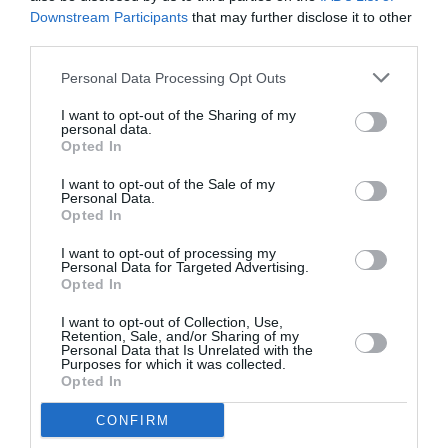
Downstream Participants
that may further disclose it to other
third parties.
Σχετικά Άρθρα
Personal Data Processing Opt Outs
I want to opt-out of the Sharing of my
personal data.
Opted In
I want to opt-out of the Sale of my
Personal Data.
Opted In
Η Μισέλ Φάιφερ
Προβολές με
I want to opt-out of processing my
αποκάλυψε ότι δεν
ελεύθερη είσοδο
Personal Data for Targeted Advertising.
θέλει να
στον Θερινό
Opted In
πρωταγωνιστήσει
Δημοτικό
ποτέ ξανά σε ταινία
Κινηματογράφο
I want to opt-out of Collection, Use,
Retention, Sale, and/or Sharing of my
Αγίας Παρασκευής |
Personal Data that Is Unrelated with the
10-16/8
Purposes for which it was collected.
Opted In
CONFIRM