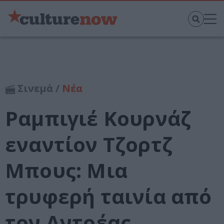
Σινεμά /
Νέα
Ραμπιγιέ Κουρνάζ
εναντίον Τζορτζ
Μπους: Μια
τρυφερή ταινία από
τον Αντρέας