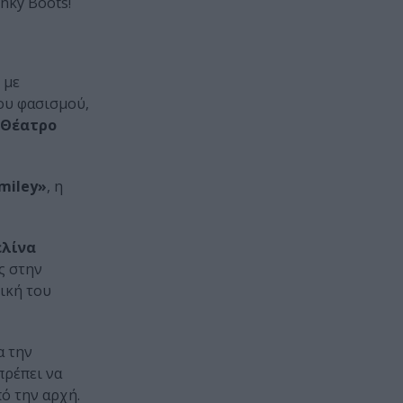
inky Boots!
 με
του φασισμού,
Θέατρο
miley»
, η
ελίνα
ς στην
ική του
α την
 πρέπει να
πό την αρχή.