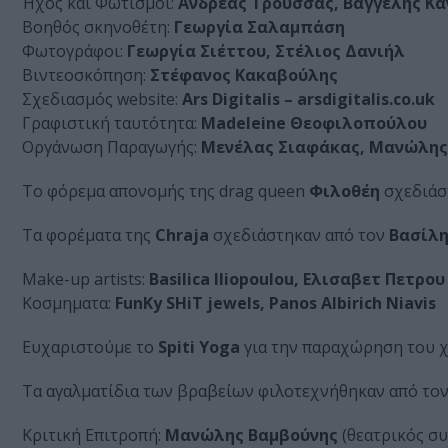
Ήχος και Φωτισμοί:
Ανδρεας Τρούσσας, Βαγγέλης Κά
Βοηθός σκηνοθέτη:
Γεωργία Σαλαμπάση
Φωτογράφοι:
Γεωργία Σιέττου, Στέλιος Δανιήλ
Βιντεοσκόπηση:
Στέφανος Κακαβούλης
Σχεδιασμός website:
Ars Digitalis – arsdigitalis.co.uk
Γραφιστική ταυτότητα:
Madeleine Θεοφιλοπούλου
Οργάνωση Παραγωγής:
Μενέλας Σιαφάκας, Μανώλης
Το φόρεμα απονομής της drag queen
Φιλοθέη
σχεδιάσ
Τα φορέματα της
Chraja
σχεδιάστηκαν από τον
Βασίλη
Make-up artists:
Basilica Iliopoulou, Ελισαβετ Πετρου
Κοσμηματα:
FunKy SHiT jewels, Panos Albirich Niavis
Ευχαριστούμε το
Spiti Yoga
για την παραχώρηση του χ
Τα αγαλματίδια των βραβείων φιλοτεχνήθηκαν από τον
Κριτική Επιτροπή:
Μανώλης Βαμβούνης
(θεατρικός συ