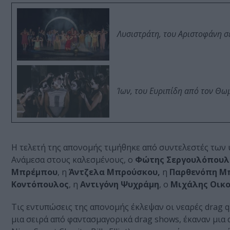
Λυσιστράτη, του Αριστοφάνη σ
Ίων, του Ευριπίδη από τον Θ
Η τελετή της απονομής τιμήθηκε από συντελεστές των
Ανάμεσα στους καλεσμένους, ο
Φώτης Σεργουλόπουλ
Μπρέμπου
, η
Άντζελα Μπρούσκου,
η
Παρθενόπη Μ
Κοντόπουλος
, η
Αντιγόνη Ψυχράμη
, ο
Μιχάλης Οικ
Τις εντυπώσεις της απονομής έκλεψαν οι νεαρές drag qu
μια σειρά από φαντασμαγορικά drag shows, έκαναν μια α