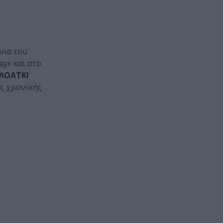
νια του
y» και στο
ΛΟΑΤKI
ης χρονικής