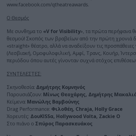
www.facebook.com/qtheatreawards.
Ο Θεσμός
Με συνθημα το
«V for Visibility
», τα πρώτα περήφανα θ
θεσμού! Σκοπός των βραβείων από την πρώτη χρονιά δε
«straight» θέατρο, αλλά να αναδείξουν τις προσπάθειε
(Λεσβιακή, Ομοφυλοφιλική, Αμφί, Τρανς, Κουήρ, Ίντερ
περιόδου όπου αυτές γίνονταν συχνά στόχος επιθέσεων
ΣΥΝΤΕΛΕΣΤΕΣ:
Σκηνοθεσία:
Δημήτρης Κομνηνός
Παρουσιάζουν:
Μίνως Θεοχάρης, Δημήτρης Μακαλι
Κείμενα:
Μανώλης Βαμβούνης
Drag Performance:
Φιλοθέη, Chraja, Holly Grace
Χορευτές:
ΔουKISSα, Hollywood Volta, Zackie O
Στο πιάνο ο
Σπύρος Παρασκευάκος