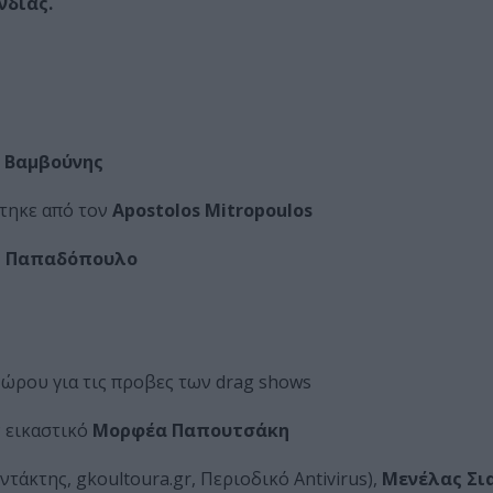
νδιας.
 Βαμβούνης
τηκε από τον
Apostolos Mitropoulos
 Παπαδόπουλο
ώρου για τις προβες των drag shows
 εικαστικό
Μορφέα Παπουτσάκη
ντάκτης, gkoultoura.gr, Περιοδικό Antivirus),
Μενέλας Σι