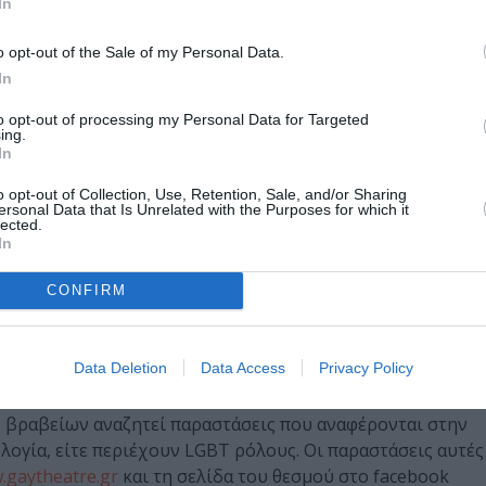
In
υ Οικότροφου Τέρλες)
o opt-out of the Sale of my Personal Data.
ύλλου (Μηχανικοί Καταρράκτες)
In
οθεσία Σοφία Φιλιππίδου, Ερμηνείες Χάρης Αττώνης και Π
to opt-out of processing my Personal Data for Targeted
ing.
In
σική Στέφανος Χυτήρης /
o opt-out of Collection, Use, Retention, Sale, and/or Sharing
ersonal Data that Is Unrelated with the Purposes for which it
lected.
 μουσική Λένα Πλάτωνος, στίχοι Ελένη Φωτάκη)
In
 Δήμητρα Λιάκουρα (Περί Φύσεως)
CONFIRM
πουκώματα (L.A. Theater, κείμενο/σκηνοθεσία Βαλεντίνο
Data Deletion
Data Access
Privacy Policy
αι αναλυτικότερα στον επίσημο ιστότοπο
www.gaytheatre.g
ν βραβείων αναζητεί παραστάσεις που αναφέρονται στην
λογία, είτε περιέχουν LGBT ρόλους. Οι παραστάσεις αυτές
.gaytheatre.gr
και τη σελίδα του θεσμού στο facebook