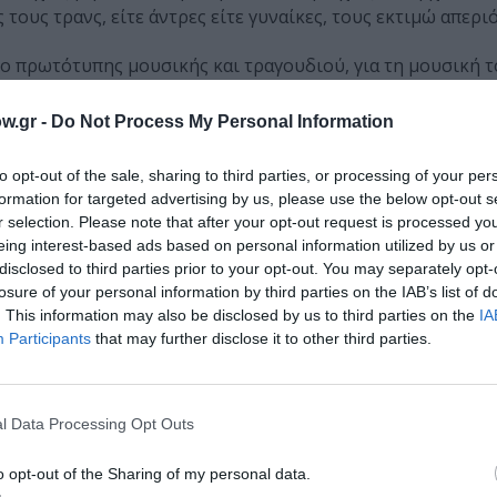
ους τρανς, είτε άντρες είτε γυναίκες, τους εκτιμώ απεριό
ο πρωτότυπης μουσικής και τραγουδιού, για τη μουσική 
νος
σε στίχους
Ελένης Φωτάκη
το οποίο ερμήνευσε μονα
α στην απονομή, υπογραμμίζοντας «Μακαρι ο ρατσισμος κα
w.gr -
Do Not Process My Personal Information
σμενο κοσμο και να ερθει η στιγμη που ο καθενας θα φερει
επιλογες».
to opt-out of the sale, sharing to third parties, or processing of your per
formation for targeted advertising by us, please use the below opt-out s
r selection. Please note that after your opt-out request is processed y
eing interest-based ads based on personal information utilized by us or
υ Οικότροφου Τέρλες (Θέατρο Πόρτα, σκηνοθεσία Γεωργία
disclosed to third parties prior to your opt-out. You may separately opt-
losure of your personal information by third parties on the IAB’s list of
. This information may also be disclosed by us to third parties on the
IA
 Pride
: Smiley (Θέατρο Άβατον, σκην. Μάνος Πετούσης)
Participants
that may further disclose it to other third parties.
 Κουμαριανού (Την Λένε Εύα)
/ Victoria)
l Data Processing Opt Outs
Μαδαφάκας με το Καπέλο)
o opt-out of the Sharing of my personal data.