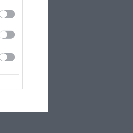
άνος
ς Τσίλογλου)
r
.