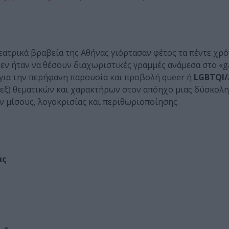
εατρικά βραβεία της Αθήνας γιόρτασαν φέτος τα πέντε χρό
ν ήταν να θέσουν διαχωριστικές γραμμές ανάμεσα στο «ga
ς για την περήφανη παρουσία και προβολή queer ή
LGBTQI/
σεξ) θεματικών και χαρακτήρων στον απόηχο μιας δύσκολ
 μίσους, λογοκρισίας και περιθωριοποίησης.
άς