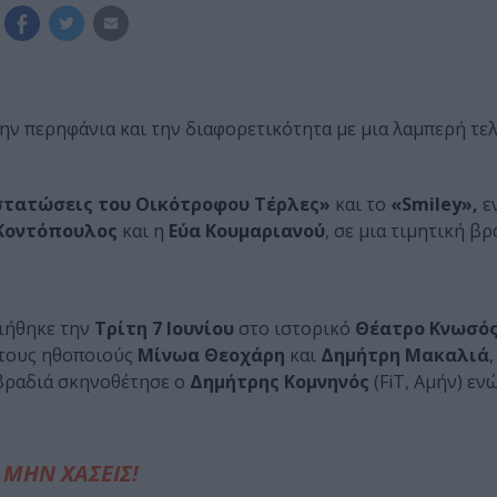
την περηφάνια και την διαφορετικότητα με μια λαμπερή τελ
τατώσεις του Οικότροφου Τέρλες»
και το
«Smiley»,
ε
Κοντόπουλος
και η
Εύα Κουμαριανού
, σε μια τιμητική β
ήθηκε την
Τρίτη 7 Ιουνίου
στο ιστορικό
Θέατρο Κνωσό
 τους ηθοποιούς
Μίνωα Θεοχάρη
και
Δημήτρη Μακαλιά
ραδιά σκηνοθέτησε ο
Δημήτρης Κομνηνός
(FiT, Αμήν) εν
ΜΗΝ ΧΑΣΕΙΣ!