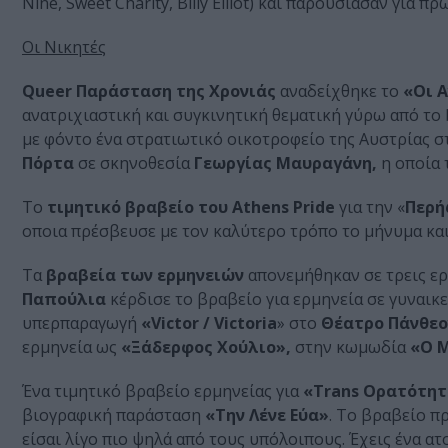
Nine, Sweet Charity, Billy Elliot) και παρουσίασαν για
Οι Νικητές
Queer Παράσταση της Χρονιάς
αναδείχθηκε το
«Οι 
ανατριχιαστική και συγκινητική θεματική γύρω από το 
με φόντο ένα στρατιωτικό οικοτροφείο της Αυστρίας σ
Πόρτα
σε σκηνοθεσία
Γεωργίας Μαυραγάνη,
η οποία 
Το
τιμητικό βραβείο του Athens Pride
για την «
Περή
οποια πρέσβευσε με τον καλύτερο τρόπο το μήνυμα και 
Τα
βραβεία των ερμηνειών
απονεμήθηκαν σε τρεις ερ
Παπούλια
κέρδισε το βραβείο για ερμηνεία σε γυναικ
υπερπαραγωγή
«Victor / Victoria
» στο
Θέατρο Πάνθεο
ερμηνεία ως
«Ξάδερφος Χούλιο»,
στην κωμωδία
«Ο Μ
Ένα τιμητικό βραβείο ερμηνείας για
«Trans Ορατότη
βιογραφική παράσταση
«Την Λένε Εύα»
. Το βραβείο π
είσαι λίγο πιο ψηλά από τους υπόλοιπους. Έχεις ένα ατ