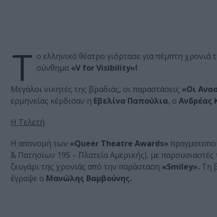
Τ
ο ελληνικό θέατρο γιόρτασε για πέμπτη χρονιά 
σύνθημα
«V for Visibility»!
Μεγάλοι νικητές της βραδιάς, οι παραστάσεις
«Οι Ανασ
ερμηνείας κέρδισαν η
Εβελίνα Παπούλια
, ο
Ανδρέας 
Η Τελετή
H απονομή των
«Queer Theatre Awards»
πραγματοποι
& Πατησίων 195 – Πλατεία Αμερικής), με παρουσιαστές
ζευγάρι της χρονιάς από την παράσταση
«Smiley».
Τη β
έγραψε ο
Μανώλης Βαμβούνης.