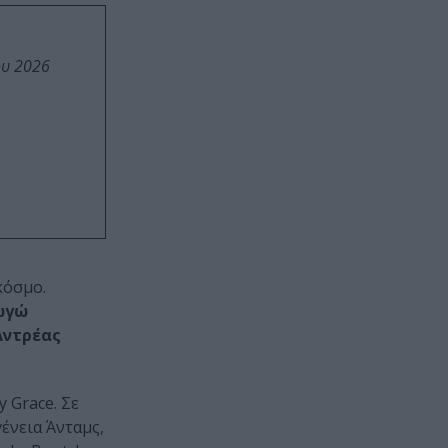
ου 2026
κόσμο.
ωγώ
Αντρέας
 Grace. Σε
γένεια Άνταμς,