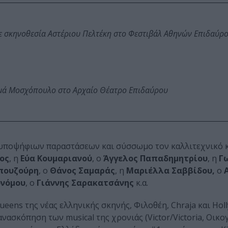
ε σκηνοθεσία Αστέριου Πελτέκη στο Φεστιβάλ Αθηνών Επιδαύρ
ωμά Μοσχόπουλο στο Αρχαίο Θέατρο Επιδαύρου
 υποψήφιων παραστάσεων και σύσσωμο τον καλλιτεχνικό 
ος
, η
Εύα Κουμαριανού
, ο
Άγγελος Παπαδημητρίου
, η
Γ
πουζούρη
, ο
Θάνος Σαμαράς
, η
Μαριέλλα Σαββίδου,
ο
ονόμου
, ο
Γιάννης Σαρακατσάνης
κ.α.
eens της νέας ελληνικής σκηνής, Φιλοθέη, Chraja και Holly
νασκόπηση των musical της χρονιάς (Victor/Victoria, Οικο