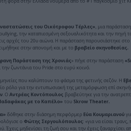
 πρώτη φορά στην Ελλάδα νούμερα από το #1 παγκόσμιο χιτ K
Αναστατώσεις του Οικότροφου Τέρλες»
, μια παράσταση
bullying, την καταπιεσμένη σεξουαλικότητα και την πηγή 
τις αρχές του 20υ αιώνα. Η παράσταση παρουσιάστηκε στο
τιμήθηκε στην απονομή και με το
βραβείο σκηνοθεσίας.
φανη Παράσταση της Χρονιάς
» πήγε στην παράσταση
«S
την ζωντάνια του Pride στο ευρύ κοινό.
μηνείες που καλύπτουν το φάσμα της φετινής σεζόν. Η
Εβ
είο ρόλο για την εντυπωσιακή της μεταμόρφωση επί σκηνή
ν
. Ο
Αντρέας Κοντόπουλος
βραβεύτηκε για την ανατρεπτ
αδαφάκας με το Καπέλο»
του
Skrow Theater.
τα»
δόθηκε στην διάσημη περφόρμερ
Εύα Κουμαριανού
γι
ρολόγισε ο
Φώτης Σεργουλόπουλος
: «για να είσαι τρανς,
ού. Έχεις μηδενίσει τη ζωή σου και την έχεις ξαναρχίσει α