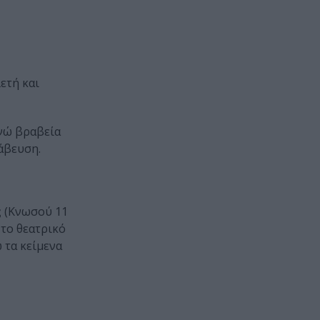
ετή και
νώ βραβεία
ράβευση.
ς
(Κνωσού 11
, το θεατρικό
ώ τα κείμενα