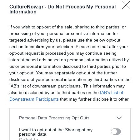
CultureNow.gr -
Do Not Process My Personal
ΠΛΗΡΟΦΟΡΙΕΣ ΕΚΔΟΣΗΣ:
Information
ISBN: 978-960-04-4033-1, σελ.456, τιμή: 25.00 €,
If you wish to opt-out of the sale, sharing to third parties, or
Σεπτέμβριος 2013
processing of your personal or sensitive information for
targeted advertising by us, please use the below opt-out
section to confirm your selection. Please note that after your
Ακολουθήστε το Culturenow.gr στο
Google News
και
opt-out request is processed you may continue seeing
μάθετε πρώτοι όλες τις ειδήσεις
interest-based ads based on personal information utilized by
us or personal information disclosed to third parties prior to
Δείτε όλα τα
τελευταία νέα
για την Τέχνη και τον
your opt-out. You may separately opt-out of the further
disclosure of your personal information by third parties on the
Πολιτισμό στο
Culturenow.gr
IAB’s list of downstream participants. This information may
also be disclosed by us to third parties on the
IAB’s List of
Νέοι Διαγωνισμοί
❯
Downstream Participants
that may further disclose it to other
third parties.
Tags
Personal Data Processing Opt Outs
ΔΟΚΙΜΙΑ - ΜΕΛΕΤΕΣ
ΕΚΔΟΣΕΙΣ ΚΕΔΡΟΣ
I want to opt-out of the Sharing of my
personal data.
Opted In