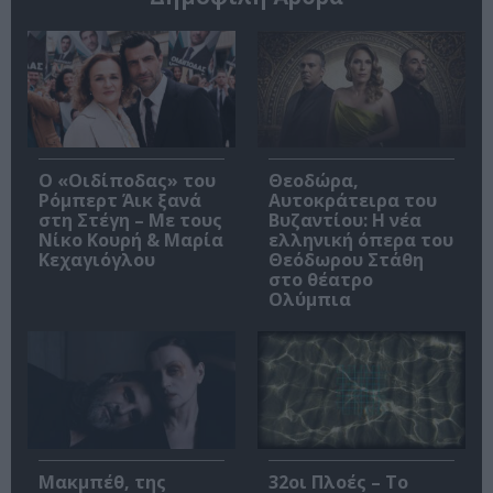
O «Οιδίποδας» του
Θεοδώρα,
Ρόμπερτ Άικ ξανά
Αυτοκράτειρα του
στη Στέγη – Με τους
Βυζαντίου: Η νέα
Νίκο Κουρή & Μαρία
ελληνική όπερα του
Κεχαγιόγλου
Θεόδωρου Στάθη
στο θέατρο
Ολύμπια
Μακμπέθ, της
32οι Πλοές – Το