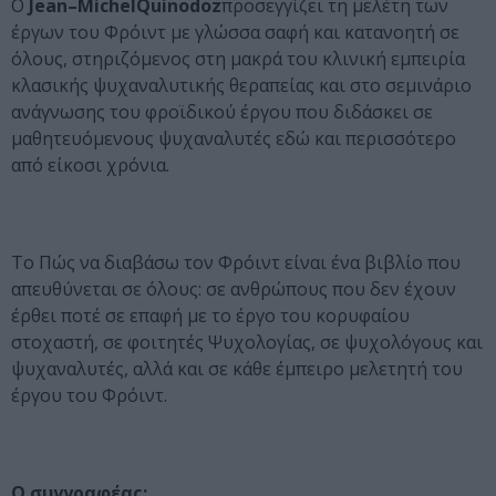
Ο
Jean
–
Michel
Quinodoz
προσεγγίζει τη μελέτη των
έργων του Φρόιντ με γλώσσα σαφή και κατανοητή σε
όλους, στηριζόμενος στη μακρά του κλινική εμπειρία
κλασικής ψυχαναλυτικής θεραπείας και στο σεμινάριο
ανάγνωσης του φροϊδικού έργου που διδάσκει σε
μαθητευόμενους ψυχαναλυτές εδώ και περισσότερο
από είκοσι χρόνια.
Το Πώς να διαβάσω τον Φρόιντ είναι ένα βιβλίο που
απευθύνεται σε όλους: σε ανθρώπους που δεν έχουν
έρθει ποτέ σε επαφή με το έργο του κορυφαίου
στοχαστή, σε φοιτητές Ψυχολογίας, σε ψυχολόγους και
ψυχαναλυτές, αλλά και σε κάθε έμπειρο μελετητή του
έργου του Φρόιντ.
Ο συγγραφέας: