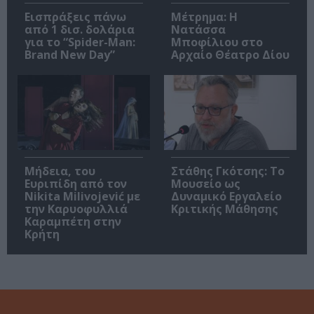
Εισπράξεις πάνω
Μέτρημα: Η
από 1 δισ. δολάρια
Νατάσσα
για το “Spider-Man:
Μποφίλιου στο
Brand New Day”
Αρχαίο Θέατρο Δίου
Μήδεια, του
Στάθης Γκότσης: Το
Ευριπίδη από τον
Μουσείο ως
Nikita Milivojević με
Δυναμικό Εργαλείο
την Καρυοφυλλιά
Κριτικής Μάθησης
Καραμπέτη στην
Κρήτη