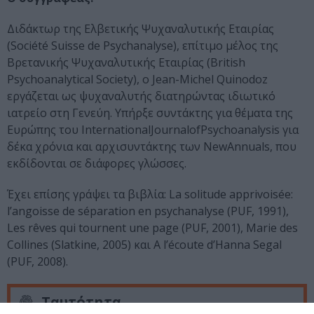
Διδάκτωρ
της
Ελβετικής
Ψυχαναλυτικής
Εταιρίας
(Société Suisse de Psychanalyse),
επίτιμο
μέλος
της
Βρετανικής
Ψυχαναλυτικής
Εταιρίας
(British
Psychoanalytical Society),
ο
Jean-Michel Quinodoz
εργάζεται
ως
ψυχαναλυτής
διατηρώντας
ιδιωτικό
ιατρείο
στη
Γενεύη
.
Υπήρξε συντάκτης για θέματα της
Ευρώπης του
InternationalJournalofPsychoanalysis
για
δέκα χρόνια και αρχισυντάκτης των
NewAnnuals
, που
εκδίδονται σε διάφορες γλώσσες.
Έχει επίσης γράψει τα βιβλία: La solitude apprivoisée:
l’angoisse de séparation en psychanalyse (PUF, 1991),
Les rêves qui tournent une page (PUF, 2001), Marie des
Collines (Slatkine, 2005) και A l’écoute d’Hanna Segal
(PUF, 2008).
Ταυτότητα