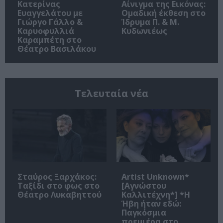
Κατερίνας
Αίνιγμα της Εικόνας:
Ευαγγελάτου με
Ομαδική έκθεση στο
Γιώργο Γάλλο &
Ίδρυμα Π. & Μ.
Καρυοφυλλιά
Κυδωνιέως
Καραμπέτη στο
Θέατρο Βασιλάκου
Τελευταία νέα
Σταύρος Ξαρχάκος:
Artist Unknown*
Ταξίδι στο φως στο
[Αγνώστου
Θέατρο Λυκαβηττού
Καλλιτέχνη*] *Η
Ήβη ήταν εδώ:
Παγκόσμια
πρεμιέρα στο