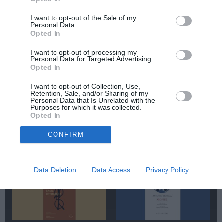
Newsletter
I want to opt-out of the Sale of my
Κάθε βδομάδα στο e-mail σας τα τελευταία νέα για
Personal Data.
την Τέχνη και τον Πολιτισμό!
Opted In
I want to opt-out of processing my
Personal Data for Targeted Advertising.
Opted In
I want to opt-out of Collection, Use,
Retention, Sale, and/or Sharing of my
Ακολουθήστε το Culturenow.gr
Personal Data that Is Unrelated with the
Purposes for which it was collected.
Opted In
CONFIRM
Σχετικά Άρθρα
Data Deletion
Data Access
Privacy Policy