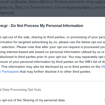
κοινό να βιώσει όπως ήθελε ο Χίτσκοκ (να είστε στην ώρα σ
ισε τις ίδιες τις δυνατότητες του κινηματογράφου, μια τα
παστική.
w.gr -
Do Not Process My Personal Information
σό από τον εργοδότη της και εγκαταλείπει εσπευσμένα τη
 τη φυγή της, αναζητά καταφύγιο σε ένα απομονωμένο μο
to opt-out of the sale, sharing to third parties, or processing of your per
formation for targeted advertising by us, please use the below opt-out s
ματικό ιδιοκτήτη που ζει εγκλωβισμένος στη νοσηρή σκιά
r selection. Please note that after your opt-out request is processed y
eing interest-based ads based on personal information utilized by us or
disclosed to third parties prior to your opt-out. You may separately opt-
losure of your personal information by third parties on the IAB’s list of
. This information may also be disclosed by us to third parties on the
IA
Participants
that may further disclose it to other third parties.
l Data Processing Opt Outs
o opt-out of the Sharing of my personal data.