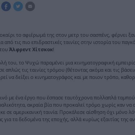
καίρι το αφιέρωμά της στον μετρ του σασπένς, φέρνει ξα
α από τις πιο επιδραστικές ταινίες στην ιστορία του παγκ
του
Άλφρεντ Χίτσκοκ
!
λή του, το Ψυχώ παραμένει μια κινηματογραφική εμπειρί
ε απλώς τις ταινίες τρόμου (θέτοντας ακόμα και τις βάσεις
ορεί να δείξει ο κινηματογράφος και με ποιον τρόπο, καθο
οινό με ένα έργο που έσπασε ταυτόχρονα πολλαπλά ταμπού:
υαλικότητα, ακραία βία που προκαλεί τρόμο χωρίς καν να α
κε σε αμερικανική ταινία. Προκάλεσε αίσθηση όχι μόνο λό
ς για τα δεδομένα της εποχής, αλλά κυρίως εξαιτίας της α