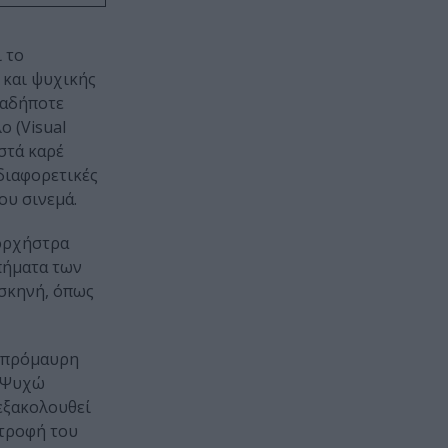
 το
 και ψυχικής
ιαδήποτε
ο (Visual
στά καρέ
διαφορετικές
ου σινεμά.
 ορχήστρα
πήματα των
 σκηνή, όπως
σπρόμαυρη
ο Ψυχώ
 εξακολουθεί
στροφή του