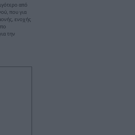
ιγότερο από
ού, που για
μονής, ενοχής
υπο
για την