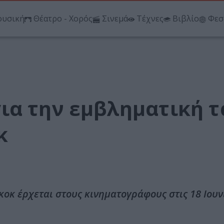
υσική
Θέατρο - Χορός
Σινεμά
Τέχνες
Βιβλίο
Φεσ
ια την εμβληματική τ
κ
οκ έρχεται στους κινηματογράφους στις 18 Ιουν