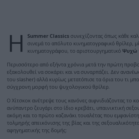
Η
Summer Classics
συνεχίζοντας όπως κάθε καλο
σινεμά το απόλυτο κινηματογραφικό θρίλερ, μί
κινηματογράφου, το αριστουργηματικό
Ψυχώ
Περισσότερο από εξήντα χρόνια μετά την πρώτη προβο
εξακολουθεί να σοκάρει και να συναρπάζει. Δεν ανανέωσ
του slasher) αλλά κυρίως μετατόπισε τα όρια του τι μπ
σύγχρονη μορφή του ψυχολογικού θρίλερ.
Ο Χίτσκοκ ανέτρεψε τους κανόνες αιφνιδιάζοντας το κ
ανύπαντρο ζευγάρι στο ίδιο κρεβάτι, υπαινικτική σεξο
ακόμη και το πρώτο καζανάκι τουαλέτας που εμφανίστη
τολμηρής απεικόνισης της βίας και της σεξουαλικότητα
αφηγηματικής της δομής: