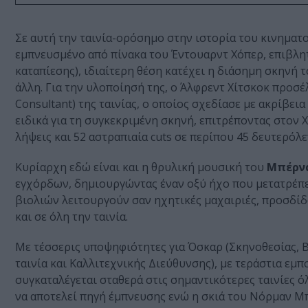
Σε αυτή την ταινία-ορόσημο στην ιστορία του κινηματ
εμπνευσμένο από πίνακα του Έντουαρντ Χόπερ, επιβλη
καταπίεσης), ιδιαίτερη θέση κατέχει η διάσημη σκηνή
άλλη. Για την υλοποίησή της, ο Άλφρεντ Χίτσκοκ προσέ
Consultant) της ταινίας, ο οποίος σχεδίασε με ακρίβει
ειδικά για τη συγκεκριμένη σκηνή, επιτρέποντας στον
λήψεις και 52 αστραπιαία cuts σε περίπου 45 δευτερόλε
Κυρίαρχη εδώ είναι και η θρυλική μουσική του
Μπέρνα
εγχόρδων, δημιουργώντας έναν οξύ ήχο που μετατρέπε
βιολιών λειτουργούν σαν ηχητικές μαχαιριές, προσδίδ
και σε όλη την ταινία.
Με τέσσερις υποψηφιότητες για Όσκαρ (Σκηνοθεσίας, Β
ταινία και Καλλιτεχνικής Διεύθυνσης), με τεράστια εμ
συγκαταλέγεται σταθερά στις σημαντικότερες ταινίες 
να αποτελεί πηγή έμπνευσης ενώ η σκιά του Νόρμαν Μπ