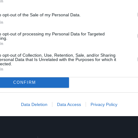
In
Βέρα Μάιλς, Τζον Γκάβιν, Μάρτιν Μπάλσαμ, Τζον Μακιν
o opt-out of the Sale of my Personal Data.
In
to opt-out of processing my Personal Data for Targeted
ing.
In
o opt-out of Collection, Use, Retention, Sale, and/or Sharing
ersonal Data that Is Unrelated with the Purposes for which it
lected.
In
CONFIRM
Data Deletion
Data Access
Privacy Policy