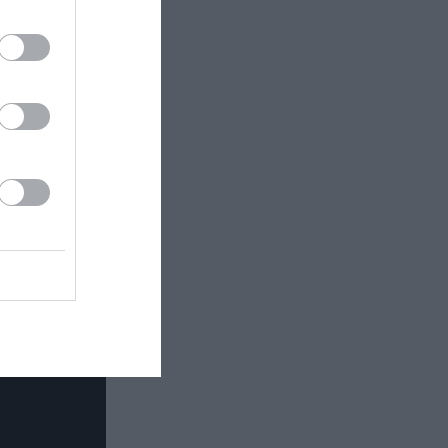
τάιρ, Σάιμον