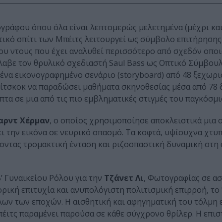
ογράφου όπου όλα είναι λεπτομερώς μελετημένα (μέχρι και
τικό σπίτι των Μπέιτς λειτουργεί ως σύμβολο επιτήρησης
 του ντους που έχει αναλυθεί περισσότερο από σχεδόν οπο
λαβε τον θρυλικό σχεδιαστή Saul Bass ως Οπτικό Σύμβουλ
α ένα εικονογραφημένο σενάριο (storyboard) από 48 ξεχωρι
 Χίτσκοκ να παραδώσει μαθήματα σκηνοθεσίας μέσα από 78 
πτα σε μια από τις πιο εμβληματικές στιγμές του παγκόσμι
ρντ Χέρμαν
, ο οποίος χρησιμοποίησε αποκλειστικά μια
ι την εικόνα σε νευρικό σπασμό. Τα κοφτά, υψίσυχνα χτυ
οντας τρομακτική ένταση και ριζοσπαστική δυναμική στη
’ Γυναικείου Ρόλου για την
Τζάνετ Λι
, Φωτογραφίας σε α
πορική επιτυχία και ανυπολόγιστη πολιτισμική επιρροή, τ
όλων των εποχών. Η αισθητική και αφηγηματική του τόλμη
έιτς παραμένει παρούσα σε κάθε σύγχρονο θρίλερ. Η επι