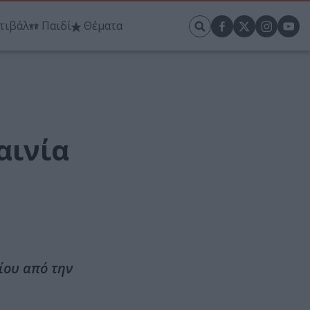
τιβάλ
Παιδί
Θέματα
αινία
ίου από την