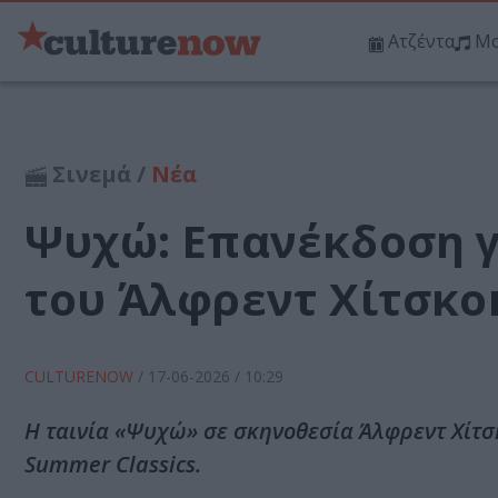
Ατζέντα
Μο
Σινεμά /
Νέα
Ψυχώ: Επανέκδοση γ
του Άλφρεντ Χίτσκο
CULTURENOW
/
17-06-2026
/ 10:29
Η ταινία «Ψυχώ» σε σκηνοθεσία Άλφρεντ Χίτσκ
Summer Classics.