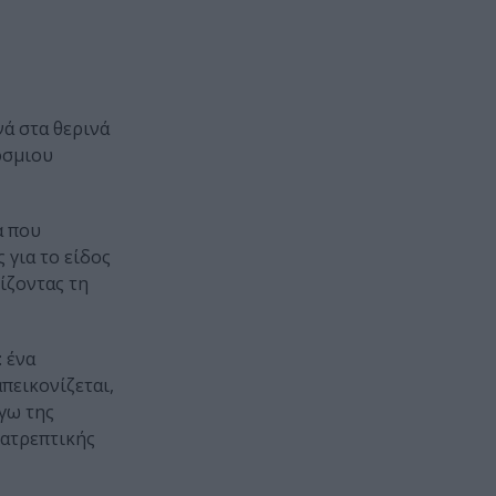
νά στα θερινά
όσμιου
α που
 για το είδος
ρίζοντας τη
 ένα
πεικονίζεται,
γω της
νατρεπτικής