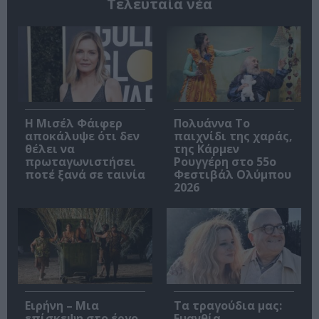
Τελευταία νέα
Η Μισέλ Φάιφερ
Πολυάννα Το
αποκάλυψε ότι δεν
παιχνίδι της χαράς,
θέλει να
της Κάρμεν
πρωταγωνιστήσει
Ρουγγέρη στο 55ο
ποτέ ξανά σε ταινία
Φεστιβάλ Ολύμπου
2026
Ειρήνη – Μια
Τα τραγούδια μας:
επίσκεψη στο έργο
Ευανθία