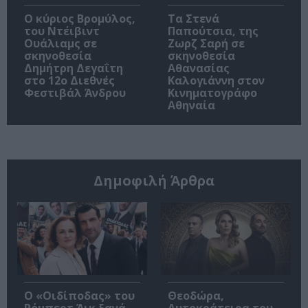
O κύριος Βρομύλος,
Τα Στενά
του Ντέιβιντ
Παπούτσια, της
Ουάλιαμς σε
Ζωρζ Σαρή σε
σκηνοθεσία
σκηνοθεσία
Δημήτρη Δεγαΐτη
Αθανασίας
στο 12ο Διεθνές
Καλογιάννη στον
Φεστιβάλ Άνδρου
Κινηματογράφο
Αθηναία
Δημοφιλή Άρθρα
O «Οιδίποδας» του
Θεοδώρα,