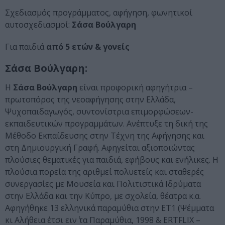
Σχεδιασμός προγράμματος, αφήγηση, φωνητικοί
αυτοσχεδιασμοί:
Σάσα Βούλγαρη
Για παιδιά
από 5 ετών & γονείς
Σάσα Βούλγαρη:
Η
Σάσα Βούλγαρη
είναι προφορική αφηγήτρια –
πρωτοπόρος της νεοαφήγησης στην Ελλάδα,
Ψυχοπαιδαγωγός, συντονίστρια επιμορφώσεων-
εκπαιδευτικών προγραμμάτων. Ανέπτυξε τη δική της
Μέθοδο Εκπαίδευσης στην Τέχνη της Αφήγησης και
στη Δημιουργική Γραφή. Αφηγείται αξιοποιώντας
πλούσιες θεματικές για παιδιά, εφήβους και ενήλικες. Η
πλούσια πορεία της αριθμεί πολυετείς και σταθερές
συνεργασίες με Μουσεία και Πολιτιστικά Ιδρύματα
στην Ελλάδα και την Κύπρο, με σχολεία, θέατρα κ.α.
Αφηγήθηκε 13 ελληνικά παραμύθια στην ΕΤ1 (Ψέμματα
κι Αλήθεια έτσι ειν΄ τα Παραμύθια, 1998 & ERTFLIX –