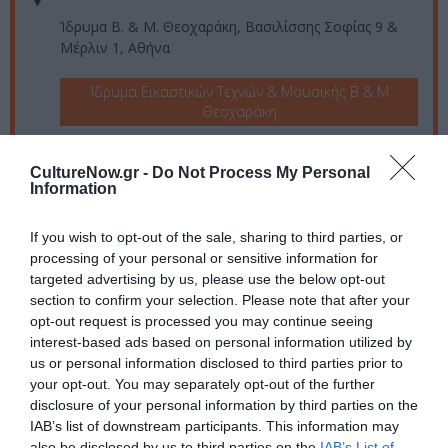
Ίδρυμα Β. & Μ. Θεοχαράκη, Βασιλίσσης Σοφίας 9 &
Μέρλιν 1, Αθήνα
Ίδρυμα Εικαστικών Τεχνών & Μουσικής Β & Μ
Θεοχαράκη
Eισιτήρια:
CultureNow.gr -
Do Not Process My Personal
Information
10€ | Φίλων THF: 9€
Πληροφορίες / Κρατήσεις:
If you wish to opt-out of the sale, sharing to third parties, or
processing of your personal or sensitive information for
Τηλ.: 2103611206 |
thf.gr
targeted advertising by us, please use the below opt-out
section to confirm your selection. Please note that after your
opt-out request is processed you may continue seeing
Ακολουθήστε το Culturenow.gr στο
Google News
και
interest-based ads based on personal information utilized by
μάθετε πρώτοι όλες τις ειδήσεις
us or personal information disclosed to third parties prior to
your opt-out. You may separately opt-out of the further
Δείτε όλα τα
τελευταία νέα
για την Τέχνη και τον
disclosure of your personal information by third parties on the
Πολιτισμό στο
Culturenow.gr
IAB’s list of downstream participants. This information may
also be disclosed by us to third parties on the
IAB’s List of