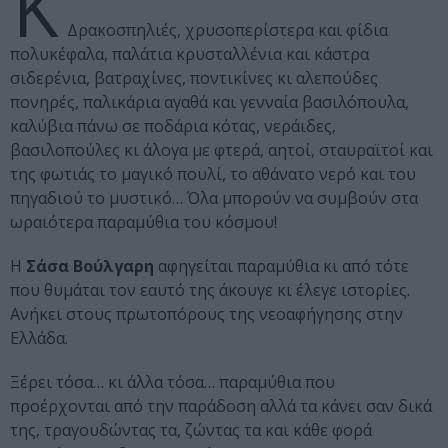
Κ
Δρακοσπηλιές, χρυσοπερίστερα και φίδια
πολυκέφαλα, παλάτια κρυσταλλένια και κάστρα
σιδερένια, βατραχίνες, ποντικίνες κι αλεπούδες
πονηρές, παλικάρια αγαθά και γενναία βασιλόπουλα,
καλύβια πάνω σε ποδάρια κότας, νεράιδες,
βασιλοπούλες κι άλογα με φτερά, αητοί, σταυραϊτοί και
της φωτιάς το μαγικό πουλί, το αθάνατο νερό και του
πηγαδιού το μυστικό… Όλα μπορούν να συμβούν στα
ωραιότερα παραμύθια του κόσμου!
Η
Σάσα Βούλγαρη
αφηγείται παραμύθια κι από τότε
που θυμάται τον εαυτό της άκουγε κι έλεγε ιστορίες.
Ανήκει στους πρωτοπόρους της νεοαφήγησης στην
Ελλάδα.
Ξέρει τόσα… κι άλλα τόσα… παραμύθια που
προέρχονται από την παράδοση αλλά τα κάνει σαν δικά
της, τραγουδώντας τα, ζώντας τα και κάθε φορά