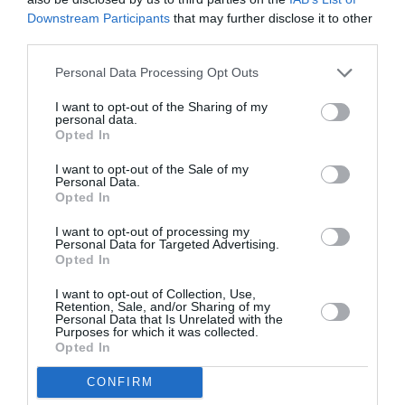
Νέοι Διαγωνισμοί
❯
Downstream Participants
that may further disclose it to other
third parties.
Tags
Personal Data Processing Opt Outs
ΑΦΗΓΗΣΗ ΠΑΡΑΜΥΘΙΩΝ
ΔΡΑΣΤΗΡΙΟΤΗΤΕΣ ΓΙΑ ΠΑΙΔΙΑ
I want to opt-out of the Sharing of my
personal data.
ΣΑΣΑ ΒΟΥΛΓΑΡΗ
Opted In
I want to opt-out of the Sale of my
Newsletter
Personal Data.
Opted In
Κάθε βδομάδα στο e-mail σας τα τελευταία νέα για
την Τέχνη και τον Πολιτισμό!
I want to opt-out of processing my
Personal Data for Targeted Advertising.
Opted In
I want to opt-out of Collection, Use,
Retention, Sale, and/or Sharing of my
Personal Data that Is Unrelated with the
Purposes for which it was collected.
Opted In
Ακολουθήστε το Culturenow.gr
CONFIRM