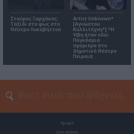
Σταύρος Ξαρχάκος:
Artist Unknown*
Ταξίδι στο φως στο
[Αγνώστου
Θέατρο Λυκαβηττού
Καλλιτέχνη*] *Η
Ήβη ήταν εδώ:
Παγκόσμια
πρεμιέρα στο
Δημοτικό Θέατρο
Πειραιά
Προφίλ
Οροι Χρήσης