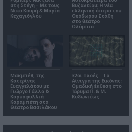
Ρόμπερτ Άικ ξανά
Αυτοκράτειρα του
στη Στέγη – Με τους
Βυζαντίου: Η νέα
Νίκο Κουρή & Μαρία
ελληνική όπερα του
Κεχαγιόγλου
Θεόδωρου Στάθη
στο θέατρο
Ολύμπια
Μακμπέθ, της
32οι Πλοές – Το
Κατερίνας
Αίνιγμα της Εικόνας:
Ευαγγελάτου με
Ομαδική έκθεση στο
Γιώργο Γάλλο &
Ίδρυμα Π. & Μ.
Καρυοφυλλιά
Κυδωνιέως
Καραμπέτη στο
Θέατρο Βασιλάκου