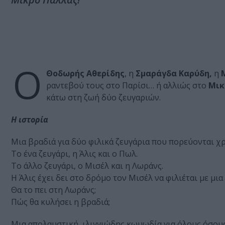
Ο
Θοδωρής Αθερίδης
, η
Σμαράγδα Καρύδη,
η
ραντεβού τους στο Παρίσι… ή αλλιώς στο
Μικ
κάτω στη ζωή δύο ζευγαριών.
Η ιστορία
Μια βραδιά για δύο φιλικά ζευγάρια που πορεύονται χρ
Το ένα ζευγάρι, η Άλις και ο Πωλ.
Το άλλο ζευγάρι, ο Μισέλ και η Λωράνς.
Η Άλις έχει δει στο δρόμο τον Μισέλ να φιλιέται με μια
Θα το πει στη Λωράνς;
Πώς θα κυλήσει η βραδιά;
Μια απολαυστική, ιλιγγιώδης κωμωδία για όλους όσους 