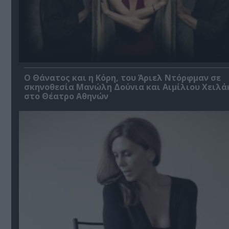
Ο Θάνατος και η Κόρη, του Άριελ Ντόρφμαν σε
σκηνοθεσία Μανώλη Δούνια και Αιμίλιου Χειλά
στο Θέατρο Αθηνών