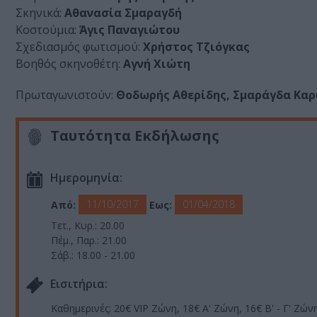
Σκηνικά:
Αθανασία Σμαραγδή
Κοστούμια:
Άγις Παναγιώτου
Σχεδιασμός φωτισμού:
Χρήστος Τζιόγκας
Βοηθός σκηνοθέτη:
Αγνή Χιώτη
Πρωταγωνιστούν:
Θοδωρής Αθερίδης, Σμαράγδα Καρ
Ταυτότητα Εκδήλωσης
Ημερομηνία:
11/10/2017
01/04/2018
Από:
Εως:
Τετ., Κυρ.: 20.00
Πέμ., Παρ.: 21.00
Σάβ.: 18.00 - 21.00
Eισιτήρια:
Καθημερινές: 20€ VIP Ζώνη, 18€ Α' Ζώνη, 16€ Β' - Γ' Ζών