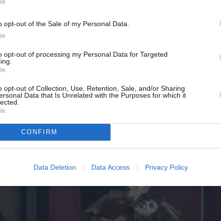
In
o opt-out of the Sale of my Personal Data.
νη και τον Πολιτισμό!
In
to opt-out of processing my Personal Data for Targeted
ing.
In
λουθήστε το Culturenow.gr
o opt-out of Collection, Use, Retention, Sale, and/or Sharing
ersonal Data that Is Unrelated with the Purposes for which it
lected.
In
χετικά Άρθρα
CONFIRM
Data Deletion
Data Access
Privacy Policy