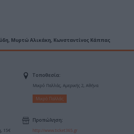
ύδη, Μυρτώ Αλικάκη, Κωνσταντίνος Κάππας
Τοποθεσία:
Μικρό Παλλάς, Αμερικής 2, Αθήνα
Μικρό Παλλάς
Προπώληση:
η, 15€
http://www.ticket365.gr