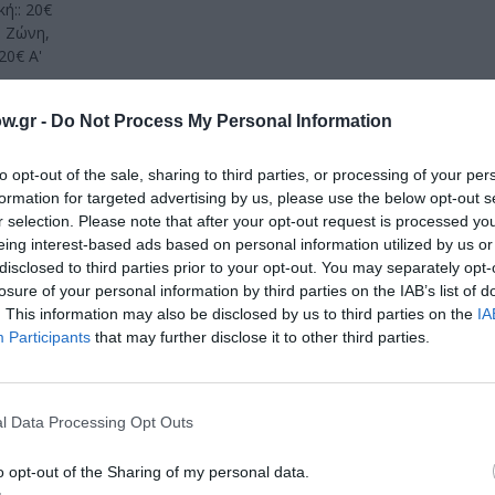
ή:: 20€
P Ζώνη,
20€ Α'
w.gr -
Do Not Process My Personal Information
to opt-out of the sale, sharing to third parties, or processing of your per
formation for targeted advertising by us, please use the below opt-out s
r selection. Please note that after your opt-out request is processed y
μάθετε πρώτοι όλες τις ειδήσεις
eing interest-based ads based on personal information utilized by us or
disclosed to third parties prior to your opt-out. You may separately opt-
ολιτισμό στο
Culturenow.gr
losure of your personal information by third parties on the IAB’s list of
. This information may also be disclosed by us to third parties on the
IA
r
Δες
Participants
that may further disclose it to other third parties.
l Data Processing Opt Outs
ΘΟΔΩΡΗΣ ΑΘΕΡΙΔΗΣ
ΚΩΜΩΔΙΑ
ΜΥΡΤΩ ΑΛΙΚΑΚΗ
o opt-out of the Sharing of my personal data.