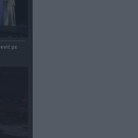
ević με