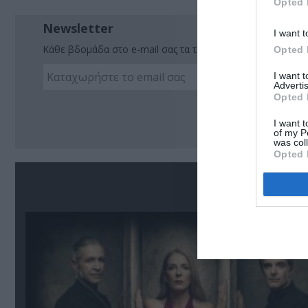
Opted 
Newsletter
I want t
Κάθε βδομάδα στο e-mail σας τα τελευταία νέα για την Τέχ
Opted 
I want 
Advertis
Opted 
Ακο
I want t
of my P
was col
Opted 
Σ