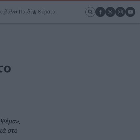
τιβάλ
Παιδί
Θέματα
το
 Ψέμα»,
ιά στο