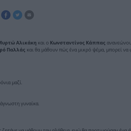
Μυρτώ Αλικάκη
και o
Κωνσταντίνος Κάππας
ανανεώνου
ρό Παλλάς
και θα μάθουν πώς ένα μικρό ψέμα, μπορεί να 
όνια μαζί.
 άγνωστη γυναίκα.
ζητάνε να μάθουν την αλήθεια, ενώ θα προτιμούσαν ένα ψ