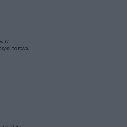
ν το
φέρει τα πάνω
έμα. Είναι