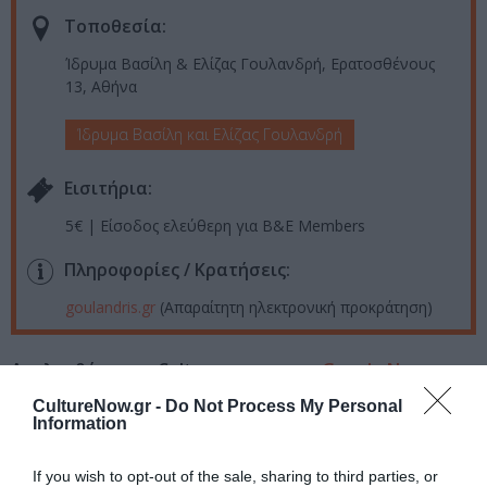
Τοποθεσία:
Ίδρυμα Βασίλη & Ελίζας Γουλανδρή, Ερατοσθένους
13, Αθήνα
Ίδρυμα Βασίλη και Ελίζας Γουλανδρή
Eισιτήρια:
5€ | Είσοδος ελεύθερη για B&E Members
Πληροφορίες / Κρατήσεις:
goulandris.gr
(Απαραίτητη ηλεκτρονική προκράτηση)
Ακολουθήστε το Culturenow.gr στο
Google News
και
μάθετε πρώτοι όλες τις ειδήσεις
CultureNow.gr -
Do Not Process My Personal
Information
Δείτε όλα τα
τελευταία νέα
για την Τέχνη και τον
Πολιτισμό στο
Culturenow.gr
If you wish to opt-out of the sale, sharing to third parties, or