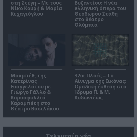
στη Στέγη – Με τους
Βυζαντίου: Η νέα
Νίκο Κουρή & Μαρία
ελληνική όπερα του
Κεχαγιόγλου
Θεόδωρου Στάθη
στο θέατρο
Ολύμπια
Μακμπέθ, της
32οι Πλοές – Το
Κατερίνας
Αίνιγμα της Εικόνας:
Ευαγγελάτου με
Ομαδική έκθεση στο
Γιώργο Γάλλο &
Ίδρυμα Π. & Μ.
Καρυοφυλλιά
Κυδωνιέως
Καραμπέτη στο
Θέατρο Βασιλάκου
Τελευταία νέα