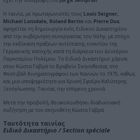
έχει την υπογραφή του
Jorge Semprún
.
Η ταινία, με πρωταγωνιστές τους
Louis Seigner,
Michael Lonsdale, Roland Bertin
και
Pierre Dux
,
αφηγείται τη δημιουργία ενός Ειδικού Δικαστηρίου
από την κυβέρνηση συνεργασίας του Vichy, με στόχο
την εκδίκαση πράξεων αντίστασης εναντίον της
Γερμανικής κατοχής κατά τη διάρκεια του Δευτέρου
Παγκοσμίου Πολέμου. Το Ειδικό Δικαστήριο χάρισε
στον Κώστα Γαβρά το Βραβείο Σκηνοθεσίας στο
Φεστιβάλ Κινηματογράφου των Καννών το 1975, καθώς
και μια υποψηφιότητα για Χρυσή Σφαίρα Καλύτερης
Ξενόγλωσσης Ταινίας την επόμενη χρονιά.
Μετά την προβολή, θα ακολουθήσει διαδικτυακή
συζήτηση με τον σκηνοθέτη Κώστα Γαβρά.
Ταυτότητα ταινίας
Ειδικό Δικαστήριο / Section spéciale