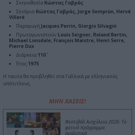
Σκηνοθεσία
Κώστας Γαβράς
Σενάριο
Κώστας Γαβράς, Jorge Semprún, Hervé
Villeré
Παραγωγή
Jacques Perrin, Giorgio Silvagni
Πρωταγωνιστούν
Louis Seigner, Roland Bertin,
Michael Lonsdale, François Maistre, Henri Serre,
Pierre Dux
Διάρκεια
110΄
Έτος
1975
Η ταινία θα προβληθεί στα Γαλλικά με ελληνικούς
υπότιτλους.
ΜΗΝ ΧΑΣΕΙΣ!
Φεστιβάλ Αισχύλεια 2026: Το
φετινό πρόγραμμα
αναλυτικά