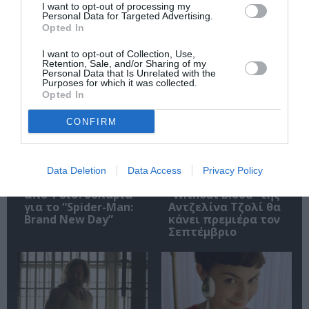
I want to opt-out of processing my
Personal Data for Targeted Advertising.
Opted In
I want to opt-out of Collection, Use,
Σχετικά Άρθρα
Retention, Sale, and/or Sharing of my
Personal Data that Is Unrelated with the
Purposes for which it was collected.
Opted In
CONFIRM
Data Deletion
Data Access
Privacy Policy
Εισπράξεις πάνω
Η νέα ταινία
από 1 δισ. δολάρια
“Without Blood” της
για το “Spider-Man:
Αντζελίνα Τζολί θα
Brand New Day”
κάνει πρεμιέρα τον
Σεπτέμβριο