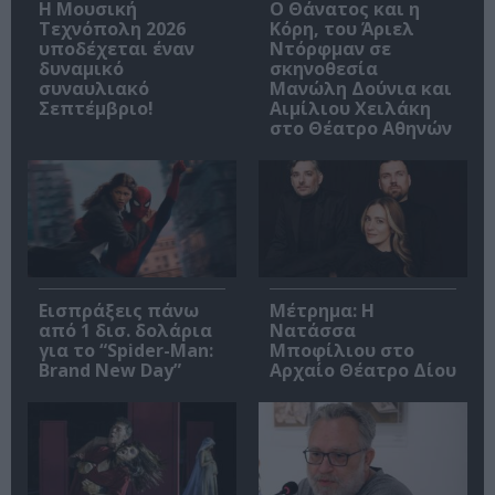
Η Μουσική
Ο Θάνατος και η
Τεχνόπολη 2026
Κόρη, του Άριελ
υποδέχεται έναν
Ντόρφμαν σε
δυναμικό
σκηνοθεσία
συναυλιακό
Μανώλη Δούνια και
Σεπτέμβριο!
Αιμίλιου Χειλάκη
στο Θέατρο Αθηνών
Εισπράξεις πάνω
Μέτρημα: Η
από 1 δισ. δολάρια
Νατάσσα
για το “Spider-Man:
Μποφίλιου στο
Brand New Day”
Αρχαίο Θέατρο Δίου