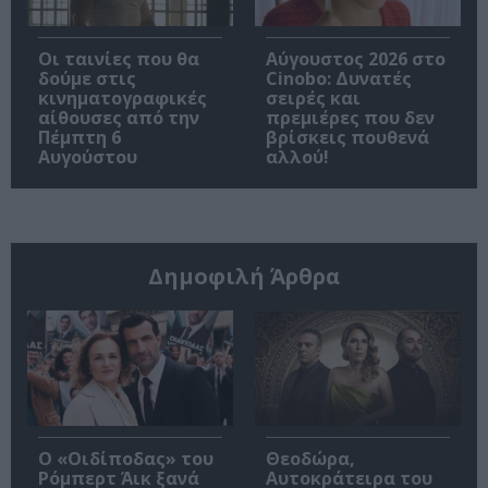
Οι ταινίες που θα
Αύγουστος 2026 στο
δούμε στις
Cinobo: Δυνατές
κινηματογραφικές
σειρές και
αίθουσες από την
πρεμιέρες που δεν
Πέμπτη 6
βρίσκεις πουθενά
Αυγούστου
αλλού!
Δημοφιλή Άρθρα
O «Οιδίποδας» του
Θεοδώρα,
Ρόμπερτ Άικ ξανά
Αυτοκράτειρα του