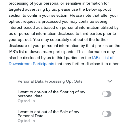
processing of your personal or sensitive information for
Νέοι Διαγωνισμοί
❯
targeted advertising by us, please use the below opt-out
section to confirm your selection. Please note that after your
opt-out request is processed you may continue seeing
Tags
interest-based ads based on personal information utilized by
us or personal information disclosed to third parties prior to
TAKIS
ΔΙΑΛΕΞΕΙΣ - ΟΜΙΛΙΕΣ
your opt-out. You may separately opt-out of the further
ΔΡΑΜΑΤΙΚΗ - ΚΟΙΝΩΝΙΚΗ
ΚΩΣΤΑΣ ΓΑΒΡΑΣ
disclosure of your personal information by third parties on the
IAB’s list of downstream participants. This information may
ΞΕΝΕΣ ΤΑΙΝΙΕΣ
also be disclosed by us to third parties on the
IAB’s List of
Downstream Participants
that may further disclose it to other
third parties.
Newsletter
Κάθε βδομάδα στο e-mail σας τα τελευταία νέα για
Personal Data Processing Opt Outs
την Τέχνη και τον Πολιτισμό!
I want to opt-out of the Sharing of my
personal data.
Opted In
I want to opt-out of the Sale of my
Personal Data.
Opted In
Ακολουθήστε το Culturenow.gr