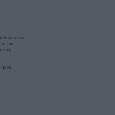
γούδια που την
και ένα
πτικές
ς
(ΙΣΝ).