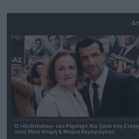
Δ
O «Οιδίποδας» του Ρόμπερτ Άικ ξανά στη Στέγη
τους Νίκο Κουρή & Μαρία Κεχαγιόγλου