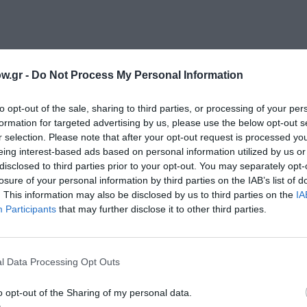
w.gr -
Do Not Process My Personal Information
μάθετε πρώτοι όλες τις ειδήσεις
to opt-out of the sale, sharing to third parties, or processing of your per
formation for targeted advertising by us, please use the below opt-out s
ολιτισμό στο
Culturenow.gr
r selection. Please note that after your opt-out request is processed y
eing interest-based ads based on personal information utilized by us or
r
Δες
disclosed to third parties prior to your opt-out. You may separately opt-
losure of your personal information by third parties on the IAB’s list of
. This information may also be disclosed by us to third parties on the
IA
Participants
that may further disclose it to other third parties.
ΜΑ ΣΤΑΥΡΟΣ ΝΙΑΡΧΟΣ
ΜΑΡΙΕΤΤΑ ΦΑΦΟΥΤΗ
l Data Processing Opt Outs
νη και τον Πολιτισμό!
o opt-out of the Sharing of my personal data.