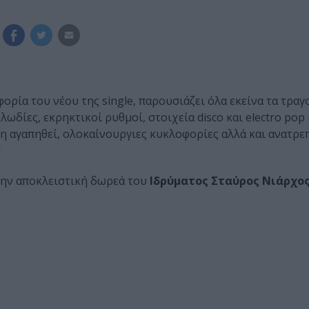
φορία του νέου της single, παρουσιάζει όλα εκείνα τα τρα
ωδίες, εκρηκτικοί ρυθμοί, στοιχεία disco και electro pop 
η αγαπηθεί, ολοκαίνουργιες κυκλοφορίες αλλά και ανατρε
!
την αποκλειστική δωρεά του
Ιδρύματος
Σταύρος
Νιάρχο