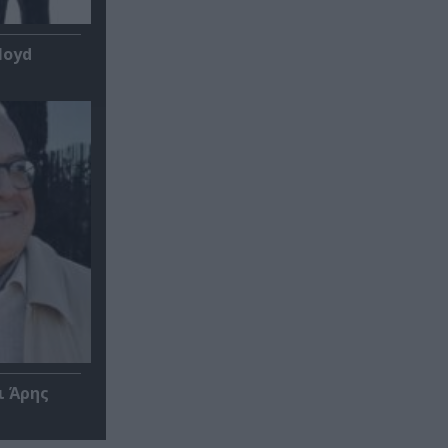
loyd
ι Άρης