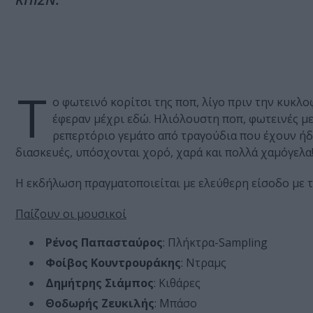
Τ
ο φωτεινό κορίτσι της ποπ, λίγο πριν την κυκλο
έφεραν μέχρι εδώ. Ηλιόλουστη ποπ, φωτεινές μελ
ρεπερτόριο γεμάτο από τραγούδια που έχουν ήδ
διασκευές, υπόσχονται χορό, χαρά και πολλά χαμόγελα
Η εκδήλωση πραγματοποιείται με ελεύθερη είσοδο με 
Παίζουν οι μουσικοί
Ρένος
Παπασταύρος
: Πλήκτρα-Sampling
Φοίβος
Κουντρουράκης
: Ντραμς
Δημήτρης
Σιάμπος
: Κιθάρες
Θοδωρής
Ζευκιλής
: Μπάσο