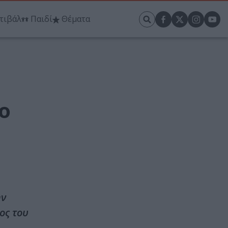
τιβάλ
Παιδί
Θέματα
ο
ην
ος του