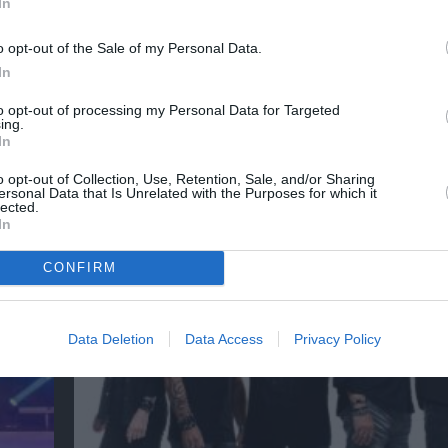
In
o opt-out of the Sale of my Personal Data.
λουθήστε το Culturenow.gr
In
to opt-out of processing my Personal Data for Targeted
ing.
In
χετικά Άρθρα
o opt-out of Collection, Use, Retention, Sale, and/or Sharing
ersonal Data that Is Unrelated with the Purposes for which it
lected.
In
CONFIRM
Data Deletion
Data Access
Privacy Policy