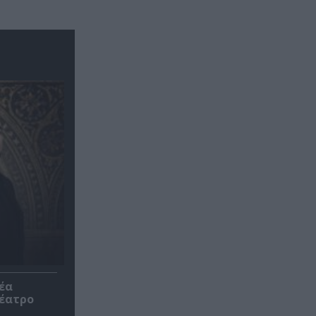
έα
θέατρο