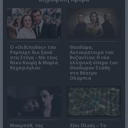
O «Οιδίποδας» του
Θεοδώρα,
Ρόμπερτ Άικ ξανά
Αυτοκράτειρα του
στη Στέγη – Με τους
Βυζαντίου: Η νέα
Νίκο Κουρή & Μαρία
ελληνική όπερα του
Κεχαγιόγλου
Θεόδωρου Στάθη
στο θέατρο
Ολύμπια
Μακμπέθ, της
32οι Πλοές – Το