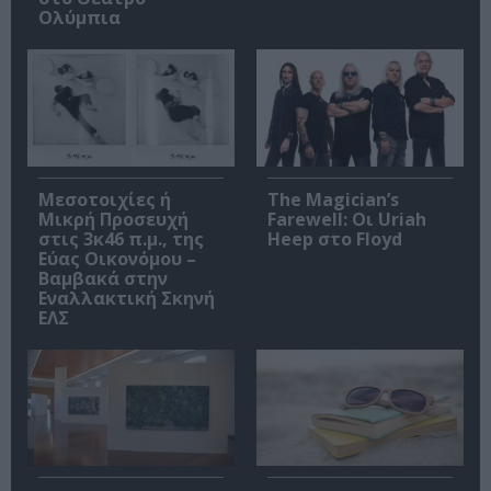
Ολύμπια
Μεσοτοιχίες ή
The Magician’s
Μικρή Προσευχή
Farewell: Οι Uriah
στις 3κ46 π.μ., της
Heep στο Floyd
Εύας Οικονόμου –
Βαμβακά στην
Εναλλακτική Σκηνή
ΕΛΣ