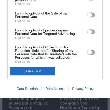
Opted In
I want to opt-out of the Sale of my
Personal Data.
Opted In
Ακολουθήστε το Culturenow.gr
I want to opt-out of processing my
Personal Data for Targeted Advertising.
Opted In
I want to opt-out of Collection, Use,
Retention, Sale, and/or Sharing of my
Personal Data that Is Unrelated with the
Σχετικά Άρθρα
Purposes for which it was collected.
Opted In
CONFIRM
Data Deletion
Data Access
Privacy Policy
«Απομακρυσμένα
Η Ελλάδα μέσα από
Βουνά και Ποτάμια:
τον φακό του
Πνευματική
Νικόλαου Τομπάζη: