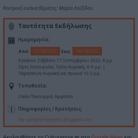
Κεντρική εικόνα θέματος: Μαρία Λοϊζίδου
Ταυτότητα Εκδήλωσης
Ημερομηνία:
17/09/2022
14/10/2022
Από:
Εως:
Εγκαίνια: Σάββατο 17 Σεπτεμβρίου 2022, 8 μ.μ.
Ώρες λειτουργίας: Τρίτη-Κυριακή, 6-9 μ.μ. |
Παρασκευή-Κυριακή και πρωινά 10-2 μ.μ.
Τοποθεσία:
Οικία Πανουργιά, Άμφισσα
Πληροφορίες / Κρατήσεις:
the-symptom-projects.blogspot.com
Ακολουθήστε το Culturenow.gr στο
Google News
και