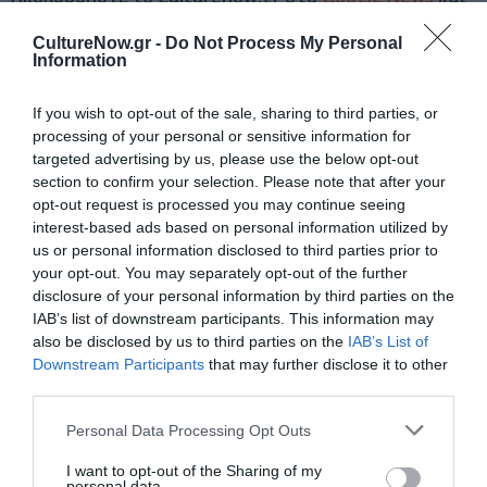
μάθετε πρώτοι όλες τις ειδήσεις
CultureNow.gr -
Do Not Process My Personal
Information
Δείτε όλα τα
τελευταία νέα
για την Τέχνη και τον
Πολιτισμό στο
Culturenow.gr
If you wish to opt-out of the sale, sharing to third parties, or
processing of your personal or sensitive information for
Νέοι Διαγωνισμοί
❯
targeted advertising by us, please use the below opt-out
section to confirm your selection. Please note that after your
Tags
opt-out request is processed you may continue seeing
interest-based ads based on personal information utilized by
ΑΛΙΚΗ ΠΑΛΑΣΚΑ
ΓΙΩΡΓΟΣ ΤΣΕΡΙΩΝΗΣ
us or personal information disclosed to third parties prior to
your opt-out. You may separately opt-out of the further
ΓΚΑΛΕΡΙ ΤΕΧΝΗΣ - ΑΙΘΟΥΣΕΣ ΤΕΧΝΗΣ
ΕΙΚΑΣΤΙΚΕΣ ΕΚΘΕΣΕΙΣ
disclosure of your personal information by third parties on the
IAB’s list of downstream participants. This information may
ΚΕΡΑΜΙΚΗ
ΜΑΡΙΑ ΛΟΪΖΙΔΟΥ
ΟΜΑΔΙΚΕΣ ΕΚΘΕΣΕΙΣ
also be disclosed by us to third parties on the
IAB’s List of
ΟΡΓΑΝΙΣΜΟΣ NEON
Downstream Participants
that may further disclose it to other
third parties.
Newsletter
Personal Data Processing Opt Outs
Κάθε βδομάδα στο e-mail σας τα τελευταία νέα για
I want to opt-out of the Sharing of my
την Τέχνη και τον Πολιτισμό!
personal data.