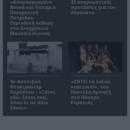
«Απομακρυσμένα
25 αναγνωστικές
Βουνά και Ποτάμια:
προτάσεις για τον
Πνευματική
Αύγουστο
Πατρίδα»:
Περιοδική έκθεση
στο Διαχρονικό
Μουσείο Αίγινας
9ο Φεστιβάλ
«ΖΗΤΩ τα λαϊκά
Ντοκιμαντέρ
κορίτσια!», του
Καρύστου – «Ξένος
Παντελή Αμπαζή
εδώ, ξένος εκεί,
στο Θέατρο
όπου κι αν πάω
Ρεματιάς
ξένος»