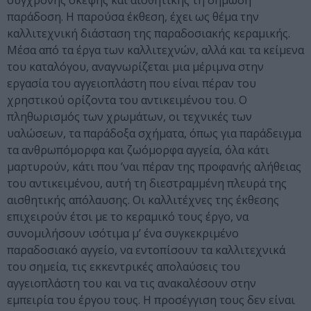
σύγχρονης σκέψης και αισθητικής τη δημώδη
παράδοση. Η παρούσα έκθεση, έχει ως θέμα την
καλλιτεχνική διάσταση της παραδοσιακής κεραμικής.
Μέσα από τα έργα των καλλιτεχνών, αλλά και τα κείμενα
του καταλόγου, αναγνωρίζεται μια μέριμνα στην
εργασία του αγγειοπλάστη που είναι πέραν του
χρηστικού ορίζοντα του αντικειμένου του. Ο
πληθωρισμός των χρωμάτων, οι τεχνικές των
υαλώσεων, τα παράδοξα σχήματα, όπως για παράδειγμα
τα ανθρωπόμορφα και ζωόμορφα αγγεία, όλα κάτι
μαρτυρούν, κάτι που ’ναι πέραν της προφανής αλήθειας
του αντικειμένου, αυτή τη διεστραμμένη πλευρά της
αισθητικής απόλαυσης. Οι καλλιτέχνες της έκθεσης
επιχειρούν έτσι με το κεραμικό τους έργο, να
συνομιλήσουν ισότιμα μ’ ένα συγκεκριμένο
παραδοσιακό αγγείο, να εντοπίσουν τα καλλιτεχνικά
του σημεία, τις εκκεντρικές απολαύσεις του
αγγειοπλάστη του και να τις ανακαλέσουν στην
εμπειρία του έργου τους. Η προσέγγιση τους δεν είναι