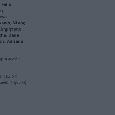
 Felix
θη
resa
υλωνά, Νίκος
, Δημήτρης
cha, Dana
is, Adriana
mporary Art
, 102,6 x
αφία: Ευγενική