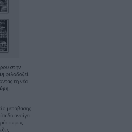
έρου στην
λη
φιλοδοξεί
οντας τη νέα
ούρη
,
μείο μετάβασης
ίπεδο ανοίγει
εράσουμε»,
εζες