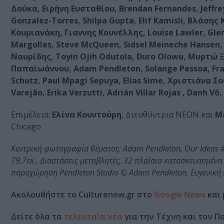
Δούκα, Ειρήνη Ευσταθίου, Brendan Fernandes, Jeffre
Gonzalez-Torres, Shilpa Gupta, Elif Kamisli, Βλάση
Κουμιανάκη, Γιαννης Κουνέλλης, Louise Lawler, Glenn
Margolles, Steve McQueen, Sidsel Meineche Hansen
Ναυρίδης, Toyin Ojih Odutola, Duro Olowu, Μυρτώ
Παπαϊωάννου, Adam Pendleton, Solange Pessoa, Franc
Schutz, Paul Mpagi Sepuya, Elias Sime, Χριστιάνα Σ
Varejão, Erika Verzutti, Adrián Villar Rojas , Danh V
Επιμέλεια:
Ελίνα Κουντούρη
, Διευθύντρια ΝΕΟΝ και
Ma
Chicago
Κεντρική φωτογραφία θέματος: Adam Pendleton, Our Ideas #
79,7εκ., Διαστάσεις μεταβλητές, 32 πλαίσια κατασκευασμένα
παραχώρηση Pendleton Studio © Adam Pendleton, Ευγενική
Ακολουθήστε το Culturenow.gr στο
Google News
και 
Δείτε όλα τα
τελευταία νέα
για την Τέχνη και τον Π