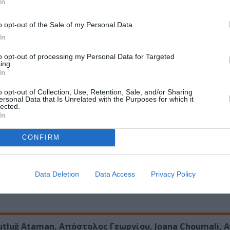
In
μια διαδικτυακή «πύλη».
Η εφαρμογή του ΝΕΟΝ για κινητ
o opt-out of the Sale of my Personal Data.
την έκθεση, να δει εικόνες των έργων και να μάθει 
In
ι χρήστες θα ενημερώνονται για όλες τις παράλληλες δράσε
ε τις υγειονομικές οδηγίες, να προγραμματίσουν την επί
to opt-out of processing my Personal Data for Targeted
ing.
θέσιμη για iOS και Android.
In
κού Προγράμματος Σύγχρονης Τέχνης 2021
, αποτέλεσμα
o opt-out of Collection, Use, Retention, Sale, and/or Sharing
ersonal Data that Is Unrelated with the Purposes for which it
ανισμού Πολιτισμού και Ανάπτυξης ΝΕΟΝ
, για το επετε
lected.
πίπεδο, της δυναμικής των δημοκρατικών θεσμών στις προκ
In
ιάσταση της σύγχρονης καλλιτεχνικής δημιουργίας.
CONFIRM
εκεμβρίου 2020, από τον Πρόεδρο της Βουλής κ. Κωνσταν
 διευθύντρια του ΝΕΟΝ κ. Ελίνα Κουντούρη, σε εκδήλωση
Data Deletion
Data Access
Privacy Policy
Kutluğ Ataman, Απόστολος Γεωργίου, Joana Choumali,