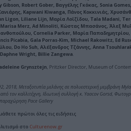
y Gibson, Robert Gober, Βαγγέλης Γκόκας, Sonia Gomes,
ς Κανιάρης, Kapwani Kiwanga, Πάνος Κοκκινιάς, Χρυσάν
 Ligon, Liliane Lijn, Μαρία Λοϊζίδου, Tala Madani, Te
, Marisa Merz, Ad Minoliti, Κώστας Μπασάνος, Άλεξ Μ
 Ξανθοπούλου, Cornelia Parker, Μαρία Παπαδημητρίου
is Picabia, Gala Porras-Kim, Michael Rakowitz, Ed Rus
ούλου, Do Ho Suh, Αλέξανδρος Τζάννης, Anna Tsouhlarak
õ, Daphne Wright, Billie Zangewa
.
deleine Grynsztejn
, Pritzker Director, Museum of Conte
2, 2018, Μεταξοτυπία μελάνης σε πολυεστερική μεμβράνη Mylar
 από τον καλλιτέχνη, Ιδιωτική συλλογή κ. Yaacov Gorsd, Φωτογρ
 παραχώρηση Pace Gallery
μάθετε πρώτοι όλες τις ειδήσεις
ολιτισμό στο
Culturenow.gr