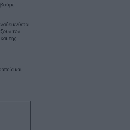
αβούμε
 αναδεικνύεται
άζουν τον
και της
ραπεία και