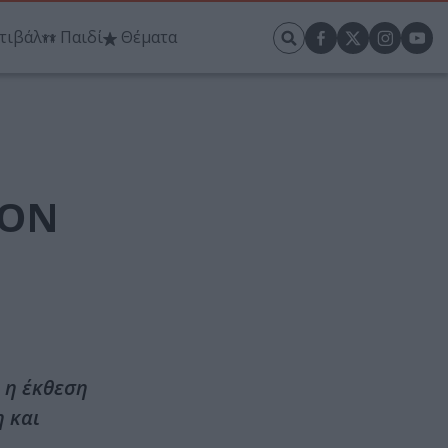
τιβάλ
Παιδί
Θέματα
ΕΟΝ
ό η έκθεση
 και
.