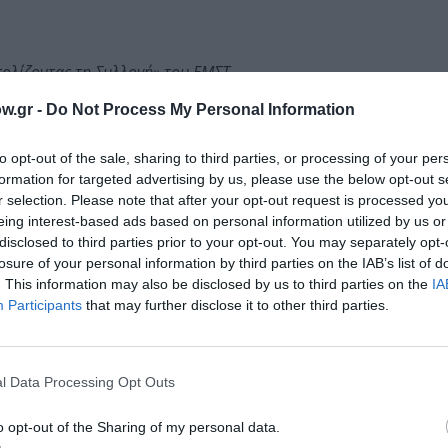
τολίζοντας τη Συλλογή» του ΕΜΣΤ
w.gr -
Do Not Process My Personal Information
to opt-out of the sale, sharing to third parties, or processing of your per
formation for targeted advertising by us, please use the below opt-out s
κές καταβολές και προέλευση, δημιουργούν έργα με τη χ
r selection. Please note that after your opt-out request is processed y
 φωτογραφία και performance- και αναπτύσσουν θέματα ό
eing interest-based ads based on personal information utilized by us or
disclosed to third parties prior to your opt-out. You may separately opt-
losure of your personal information by third parties on the IAB’s list of
για το χώρο του Καπνεργοστασίου
εμπλουτίζουν και ανα
. This information may also be disclosed by us to third parties on the
IA
ρος τους καλλιτέχνες
Αναστασία Δούκα, Brendan Fernande
Participants
that may further disclose it to other third parties.
 Ligon, Μαρία Λοϊζίδου, Teresa Margolles, Ad Minoliti
, Adrián Villar Rojas και Danh Võ.
l Data Processing Opt Outs
ε το κτίριο του Καπνεργοστασίου και την ιστορία του, πο
ής, ενώ θα υλοποιηθούν παράλληλες δράσεις όπως συζητή
o opt-out of the Sharing of my personal data.