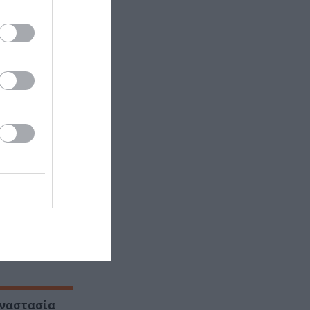
ά θα δίνει
πληροφορίες
ις
σκεψή τους
 της
ιακό έτος
λήσεις της
τίνο Τασούλα,
 στην αίθουσα
 Αναστασία