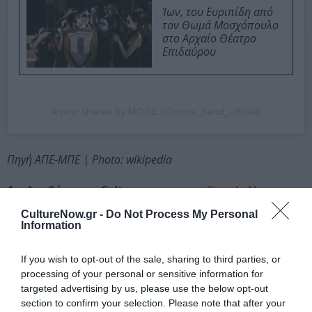
Ίων, του Ευριπίδη από
τον Θωμά Μοσχόπουλο
στο Αρχαίο Θέατρο
Επιδαύρου
A post shared by MORE (@more_band_official)
Πηγή ΑΠΕ-ΜΠΕ | Photo: wikipedia
Ακολουθήστε το Culturenow.gr στο
Google News
και
μάθετε πρώτοι όλες τις ειδήσεις
CultureNow.gr -
Do Not Process My Personal
Information
Δείτε όλα τα
τελευταία νέα
για την Τέχνη και τον
Πολιτισμό στο
Culturenow.gr
If you wish to opt-out of the sale, sharing to third parties, or
processing of your personal or sensitive information for
Νέοι Διαγωνισμοί
❯
targeted advertising by us, please use the below opt-out
section to confirm your selection. Please note that after your