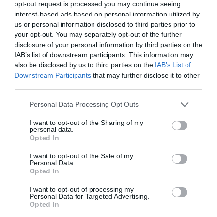
opt-out request is processed you may continue seeing
Tags
interest-based ads based on personal information utilized by
us or personal information disclosed to third parties prior to
IRON MAIDEN
ΑΝΑΚΟΙΝΩΣΕΙΣ
your opt-out. You may separately opt-out of the further
disclosure of your personal information by third parties on the
Newsletter
IAB’s list of downstream participants. This information may
also be disclosed by us to third parties on the
IAB’s List of
Κάθε βδομάδα στο e-mail σας τα τελευταία νέα για
Downstream Participants
that may further disclose it to other
την Τέχνη και τον Πολιτισμό!
third parties.
Personal Data Processing Opt Outs
I want to opt-out of the Sharing of my
personal data.
Opted In
Ακολουθήστε το Culturenow.gr
I want to opt-out of the Sale of my
Personal Data.
Opted In
I want to opt-out of processing my
Personal Data for Targeted Advertising.
Σχετικά Άρθρα
Opted In