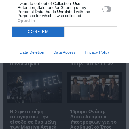
I want to opt-out of Collection, Use,
Retention, Sale, and/or Sharing of my
Personal Data that Is Unrelated with the
Purposes for which it was collected.
Opted In
CONFIRM
Αρχαιολογικό
Ο Λάκης Χαλκιάς,
Μουσείο
σημαντικός
Θεσσαλονίκης: Στο
εκπρόσωπος της
Data Deletion
Data Access
Privacy Policy
φως της
μουσικής μας
Αυγουστιάτικης
παράδοσης, πέθανε
Πανσελήνου
σε ηλικία 82 ετών
Η Σιγκαπούρη
Ίδρυμα Ωνάση:
απαγορεύει την
Αποτελέσματα
είσοδο σε δύο μέλη
Υποτροφιών για το
των Massive Attack
Ακαδημαϊκό Έτος