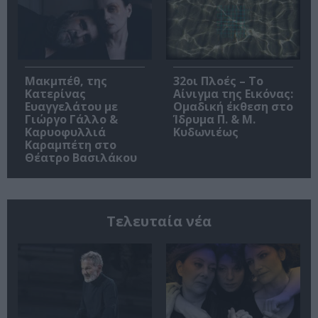
Μακμπέθ, της
32οι Πλοές – Το
Κατερίνας
Αίνιγμα της Εικόνας:
Ευαγγελάτου με
Ομαδική έκθεση στο
Γιώργο Γάλλο &
Ίδρυμα Π. & Μ.
Καρυοφυλλιά
Κυδωνιέως
Καραμπέτη στο
Θέατρο Βασιλάκου
Τελευταία νέα