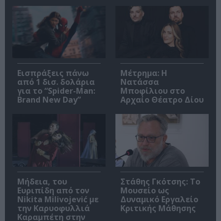
Εισπράξεις πάνω
Μέτρημα: Η
από 1 δισ. δολάρια
Νατάσσα
για το “Spider-Man:
Μποφίλιου στο
Brand New Day”
Αρχαίο Θέατρο Δίου
Μήδεια, του
Στάθης Γκότσης: Το
Ευριπίδη από τον
Μουσείο ως
Nikita Milivojević με
Δυναμικό Εργαλείο
την Καρυοφυλλιά
Κριτικής Μάθησης
Καραμπέτη στην