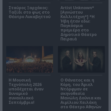
Σταύρος Ξαρχάκος:
Artist Unknown*
Ταξίδι στο φως στο
[Αγνώστου
Θέατρο Λυκαβηττού
Καλλιτέχνη*] *Η
Ήβη ήταν εδώ:
Παγκόσμια
πρεμιέρα στο
Δημοτικό Θέατρο
Πειραιά
Η Μουσική
Ο Θάνατος και η
Τεχνόπολη 2026
Κόρη, του Άριελ
υποδέχεται έναν
Ντόρφμαν σε
δυναμικό
σκηνοθεσία
συναυλιακό
Μανώλη Δούνια και
Σεπτέμβριο!
Αιμίλιου Χειλάκη
στο Θέατρο Αθηνών