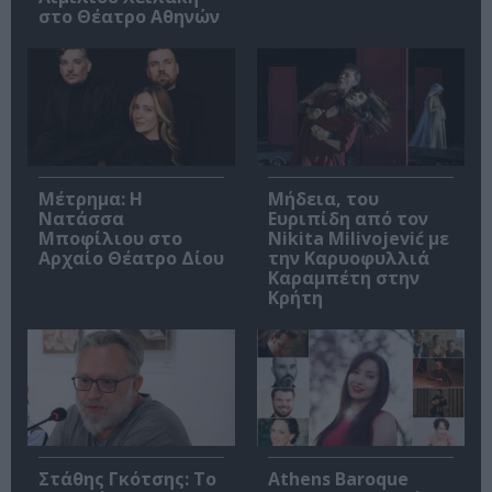
στο Θέατρο Αθηνών
Μέτρημα: Η
Μήδεια, του
Νατάσσα
Ευριπίδη από τον
Μποφίλιου στο
Nikita Milivojević με
Αρχαίο Θέατρο Δίου
την Καρυοφυλλιά
Καραμπέτη στην
Κρήτη
Στάθης Γκότσης: Το
Athens Baroque