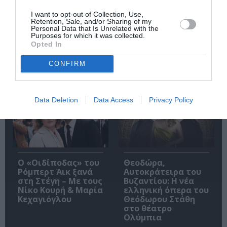
Ακολουθήστε το Culturenow.gr
I want to opt-out of Collection, Use,
Retention, Sale, and/or Sharing of my
Personal Data that Is Unrelated with the
Purposes for which it was collected.
Opted In
CONFIRM
Δημοφιλή Άρθρα
Data Deletion
Data Access
Privacy Policy
O «Οιδίποδας» του
Θεοδώρα,
Ρόμπερτ Άικ ξανά
Αυτοκράτειρα του
στη Στέγη – Με τους
Βυζαντίου: Η νέα
Νίκο Κουρή & Μαρία
ελληνική όπερα του
Κεχαγιόγλου
Θεόδωρου Στάθη
στο θέατρο
Ολύμπια