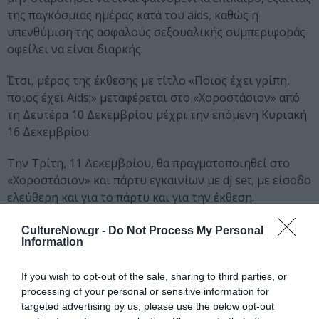
της παγκόσμιας ημέρας κατά του aids, καθώς η
υπενθύμιση της ασφαλούς σεξουαλικής συμπεριφοράς
οφείλει να είναι διαρκής.
Έτσι, μέρος της έκθεσης με τίτλο «Ποιος έχει γρίπη,
ποιος έχει Aids;» μεταφέρεται στο «Χοροστάσιον» από
τη Δευτέρα 10 Δεκεμβρίου μέχρι την επόμενη Κυριακή
16 Δεκεμβρίου.
Την Τρίτη, 11 Δεκεμβρίου, θα πραγματοποιηθεί στο
«Χοροστάσιον» και πάρτυ εγκαινίων με dj set, με είσοδο
ελεύθερη και για το πάρτυ και για την έκθεση.
Για περισσότερες πληροφορίες επικοινωνήστε με την
CultureNow.gr -
Do Not Process My Personal
Information
PRAKSIS στο 210 520 5200 και με το «Χοροστάσιον» στο
210 3314330.
If you wish to opt-out of the sale, sharing to third parties, or
processing of your personal or sensitive information for
Info
targeted advertising by us, please use the below opt-out
«Χοροστάσιον», Σκουλενίου 2, Πλατεία Κλαυθμώνος