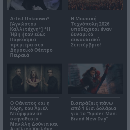
Artist Unknown*
Η Μουσική
[Αγνώστου
Τεχνόπολη 2026
Καλλιτέχνη*] *Η
υποδέχεται έναν
Ήβη ήταν εδώ:
δυναμικό
Παγκόσμια
συναυλιακό
πρεμιέρα στο
Σεπτέμβριο!
Δημοτικό Θέατρο
Πειραιά
Ο Θάνατος και η
Εισπράξεις πάνω
Κόρη, του Άριελ
από 1 δισ. δολάρια
Ντόρφμαν σε
για το “Spider-Man:
σκηνοθεσία
Brand New Day”
Μανώλη Δούνια και
Αιμίλιου Χειλάκη