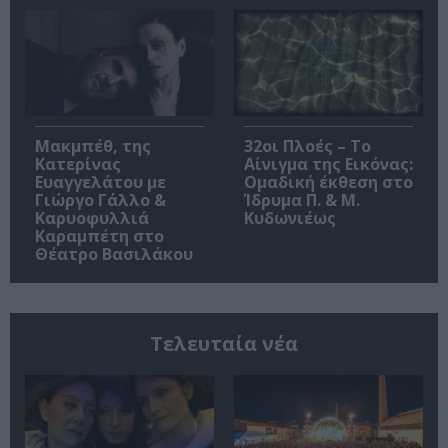
Μακμπέθ, της
32οι Πλοές – Το
Κατερίνας
Αίνιγμα της Εικόνας:
Ευαγγελάτου με
Ομαδική έκθεση στο
Γιώργο Γάλλο &
Ίδρυμα Π. & Μ.
Καρυοφυλλιά
Κυδωνιέως
Καραμπέτη στο
Θέατρο Βασιλάκου
Τελευταία νέα