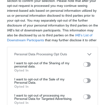
section to confirm your selection. Please note that after your
Από 10 έως 16 Δεκεμβρίου
opt-out request is processed you may continue seeing
http://www.praksis.gr
interest-based ads based on personal information utilized by
us or personal information disclosed to third parties prior to
Ακολουθήστε το Culturenow.gr στο
Google News
και
your opt-out. You may separately opt-out of the further
μάθετε πρώτοι όλες τις ειδήσεις
disclosure of your personal information by third parties on the
IAB’s list of downstream participants. This information may
Δείτε όλα τα
τελευταία νέα
για την Τέχνη και τον
also be disclosed by us to third parties on the
IAB’s List of
Πολιτισμό στο
Culturenow.gr
Downstream Participants
that may further disclose it to other
third parties.
Νέοι Διαγωνισμοί
❯
Personal Data Processing Opt Outs
I want to opt-out of the Sharing of my
Newsletter
personal data.
Opted In
Κάθε βδομάδα στο e-mail σας τα τελευταία νέα για
την Τέχνη και τον Πολιτισμό!
I want to opt-out of the Sale of my
Personal Data.
Opted In
I want to opt-out of processing my
Personal Data for Targeted Advertising.
Opted In