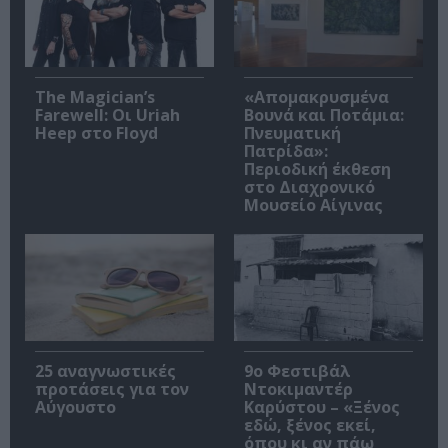
The Magician’s
«Απομακρυσμένα
Farewell: Οι Uriah
Βουνά και Ποτάμια:
Heep στο Floyd
Πνευματική
Πατρίδα»:
Περιοδική έκθεση
στο Διαχρονικό
Μουσείο Αίγινας
25 αναγνωστικές
9ο Φεστιβάλ
προτάσεις για τον
Ντοκιμαντέρ
Αύγουστο
Καρύστου – «Ξένος
εδώ, ξένος εκεί,
όπου κι αν πάω