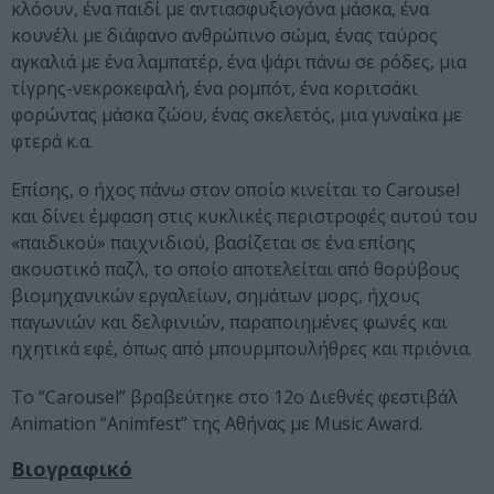
κλόουν, ένα παιδί με αντιασφυξιογόνα μάσκα, ένα
κουνέλι με διάφανο ανθρώπινο σώμα, ένας ταύρος
αγκαλιά με ένα λαμπατέρ, ένα ψάρι πάνω σε ρόδες, μια
τίγρης-νεκροκεφαλή, ένα ρομπότ, ένα κοριτσάκι
φορώντας μάσκα ζώου, ένας σκελετός, μια γυναίκα με
φτερά κ.α.
Επίσης, o ήχος πάνω στον οποίο κινείται το Carousel
και δίνει έμφαση στις κυκλικές περιστροφές αυτού του
«παιδικού» παιχνιδιού, βασίζεται σε ένα επίσης
ακουστικό παζλ, το οποίο αποτελείται από θορύβους
βιομηχανικών εργαλείων, σημάτων μορς, ήχους
παγωνιών και δελφινιών, παραποιημένες φωνές και
ηχητικά εφέ, όπως από μπουρμπουλήθρες και πριόνια.
Το “Carousel” βραβεύτηκε στο 12ο Διεθνές φεστιβάλ
Animation “Animfest” της Αθήνας με Music Award.
Βιογραφικό