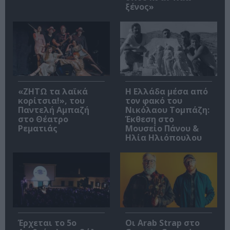
ξένος»
«ΖΗΤΩ τα λαϊκά
Η Ελλάδα μέσα από
κορίτσια!», του
τον φακό του
Παντελή Αμπαζή
Νικόλαου Τομπάζη:
στο Θέατρο
Έκθεση στο
Ρεματιάς
Μουσείο Πάνου &
Ηλία Ηλιόπουλου
Έρχεται το 5ο
Οι Arab Strap στο