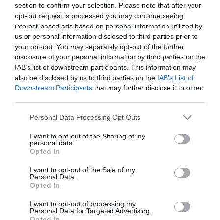
εικαστικά δρώμενα στο Παρίσι. Tο 2015, τα θέατρα
section to confirm your selection. Please note that after your
Eurydice, Zérο και Théâtre du Cristal στο Παρίσι
opt-out request is processed you may continue seeing
interest-based ads based on personal information utilized by
χρησιμοποίησαν χαρακτικά του έργα για την
us or personal information disclosed to third parties prior to
επικοινωνία των παραστάσεων τους. Είναι μέλος της
your opt-out. You may separately opt-out of the further
Ένωσης Χαρακτών και του Επιμελητηρίου Καλών
disclosure of your personal information by third parties on the
Τεχνών Ελλάδος. Κατοικεί και εργάζεται στο Παρίσι και
IAB’s list of downstream participants. This information may
στην Αθήνα
also be disclosed by us to third parties on the
IAB’s List of
Downstream Participants
that may further disclose it to other
third parties.
Ταυτότητα Εκδήλωσης
Personal Data Processing Opt Outs
Ημερομηνία:
I want to opt-out of the Sharing of my
personal data.
07/10/2017
03/12/2017
Από:
Εως:
Opted In
Εγκαίνια: Σάββατο 7 Οκτωβρίου από τις 12 το μεσημέρι
Ώρες λειτουργίας: Τετάρτη με Παρασκευή 11πμ – 3μμ &
I want to opt-out of the Sale of my
Personal Data.
5 – 9μμ | Σάββατο & Κυριακή 12μμ – 10μμ
Opted In
Τοποθεσία:
I want to opt-out of processing my
Personal Data for Targeted Advertising.
Φουγάρο, Ασκληπιού 98, Ναύπλιο
Opted In