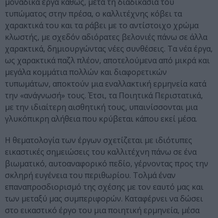
μοναδικά έργα καθώς, μετά τη διαδικασία του
τυπώματος στην πρέσα, ο καλλιτέχνης κόβει τα
χαρακτικά του και τα ράβει με το αντίστοιχο χρώμα
κλωστής, με σχεδόν αδιόρατες βελονιές πάνω σε άλλα
χαρακτικά, δημιουργώντας νέες συνθέσεις. Τα νέα έργα,
ως χαρακτικά παζλ πλέον, αποτελούμενα από μικρά και
μεγάλα κομμάτια πολλών και διαφορετικών
τυπωμάτων, αποκτούν μια εναλλακτική ερμηνεία κατά
την «ανάγνωσή» τους. Έτσι, τα Ποιητικά Περιστατικά,
με την ιδιαίτερη αισθητική τους, υπαινίσσονται μια
γλυκόπικρη αλήθεια που κρύβεται κάπου εκεί μέσα.
Η θεματολογία των έργων σχετίζεται με ιδιότυπες
εικαστικές σημειώσεις του καλλιτέχνη πάνω σε ένα
βιωματικό, αυτοαναφορικό πεδίο, γέρνοντας προς την
σκληρή ευγένεια του περιθωρίου. Τολμά έναν
επαναπροσδιορισμό της σχέσης με τον εαυτό μας και
των μεταξύ μας συμπεριφορών. Καταφέρνει να δώσει
στο εικαστικό έργο του μια ποιητική ερμηνεία, μέσα