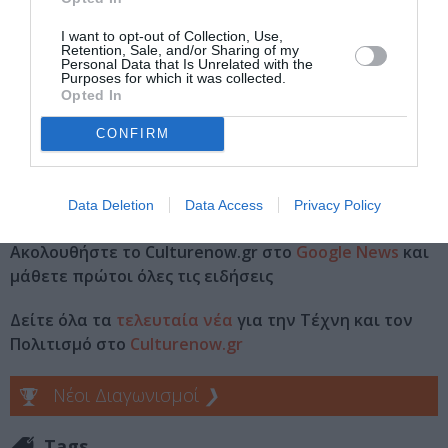
Φουγάρο – Ναύπλιο
I want to opt-out of Collection, Use,
Retention, Sale, and/or Sharing of my
Personal Data that Is Unrelated with the
Purposes for which it was collected.
Eισιτήρια:
Opted In
Είσοδος ελεύθερη
CONFIRM
Πληροφορίες / Κρατήσεις:
www.fougaro.gr
Data Deletion
Data Access
Privacy Policy
Ακολουθήστε το Culturenow.gr στο
Google News
και
μάθετε πρώτοι όλες τις ειδήσεις
Δείτε όλα τα
τελευταία νέα
για την Τέχνη και τον
Πολιτισμό στο
Culturenow.gr
Νέοι Διαγωνισμοί
❯
Tags