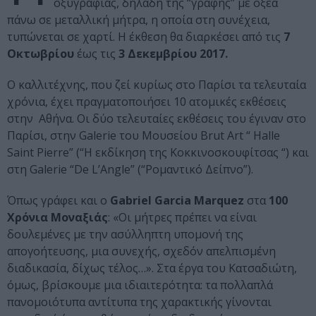
οξυγραφίας, δηλαδή της “γραφής” με οξέα
πάνω σε μεταλλική μήτρα, η οποία στη συνέχεια,
τυπώνεται σε χαρτί. Η έκθεση θα διαρκέσει από τις
7
Οκτωβρίου
έως τις
3 Δεκεμβρίου 2017.
Ο καλλιτέχνης, που ζεί κυρίως στο Παρίσι τα τελευταία
χρόνια, έχει πραγματοποιήσει 10 ατομικές εκθέσεις
στην Αθήνα. Οι δύο τελευταίες εκθέσεις του έγιναν στο
Παρίσι, στην Galerie του Μουσείου Brut Art “ Halle
Saint Pierre” (“Η εκδίκηση της Κοκκινοσκουφίτσας “) και
στη Galerie “De L’Angle” (“Ρομαντικό Δείπνο”).
Όπως γράφει και ο
Gabriel
Garcia
Marquez
στα
100
Χρόνια Μοναξιάς
: «Οι μήτρες πρέπει να είναι
δουλεμένες με την ασύλληπτη υπομονή της
απογοήτευσης, μια συνεχής, σχεδόν απελπισμένη
διαδικασία, δίχως τέλος…». Στα έργα του Κατσαδιώτη,
όμως, βρίσκουμε μια ιδιαιτερότητα: τα πολλαπλά
πανομοιότυπα αντίτυπα της χαρακτικής γίνονται