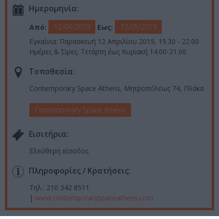
Ημερομηνία:
12/04/2019
12/05/2019
Από:
Εως:
Εγκαίνια: Παρασκευή 12 Απριλίου 2019, 19.30 - 22.00
Ημέρες & Ώρες: Τετάρτη έως Κυριακή 14.00-21.00
Τοποθεσία:
Contemporary Space Athens, Μητροπόλεως 74, Πλάκα
Contemporary Space Athens
Eισιτήρια:
Ελεύθερη είσοδος
Πληροφορίες / Κρατήσεις:
Τηλ.: 210 342 8511
|
www.contemporaryspaceathens.com