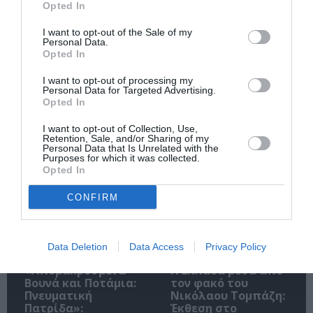
Opted In
I want to opt-out of the Sale of my
Personal Data.
Opted In
Ακολουθήστε το Culturenow.gr
I want to opt-out of processing my
Personal Data for Targeted Advertising.
Opted In
I want to opt-out of Collection, Use,
Retention, Sale, and/or Sharing of my
Personal Data that Is Unrelated with the
Σχετικά Άρθρα
Purposes for which it was collected.
Opted In
CONFIRM
Data Deletion
Data Access
Privacy Policy
«Απομακρυσμένα
Η Ελλάδα μέσα από
Βουνά και Ποτάμια:
τον φακό του
Πνευματική
Νικόλαου Τομπάζη:
Πατρίδα»:
Έκθεση στο