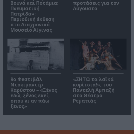
Βουνά και Ποτάμια:
προτάσεις για τον
Πνευματική
Αύγουστο
Πατρίδα»:
Περιοδική έκθεση
στο Διαχρονικό
Μουσείο Αίγινας
9ο Φεστιβάλ
«ΖΗΤΩ τα λαϊκά
Ντοκιμαντέρ
κορίτσια!», του
Καρύστου – «Ξένος
Παντελή Αμπαζή
εδώ, ξένος εκεί,
στο Θέατρο
όπου κι αν πάω
Ρεματιάς
ξένος»