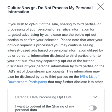
Ακολουθήστε το Culturenow.gr στο
Google News
και
CultureNow.gr -
Do Not Process My Personal
μάθετε πρώτοι όλες τις ειδήσεις
Information
Δείτε όλα τα
τελευταία νέα
για την Τέχνη και τον
If you wish to opt-out of the sale, sharing to third parties, or
Πολιτισμό στο
Culturenow.gr
processing of your personal or sensitive information for
targeted advertising by us, please use the below opt-out
Νέοι Διαγωνισμοί
❯
section to confirm your selection. Please note that after your
opt-out request is processed you may continue seeing
interest-based ads based on personal information utilized by
Tags
us or personal information disclosed to third parties prior to
your opt-out. You may separately opt-out of the further
ΓΚΑΛΕΡΙ ΤΕΧΝΗΣ - ΑΙΘΟΥΣΕΣ ΤΕΧΝΗΣ
disclosure of your personal information by third parties on the
ΓΛΥΠΤΙΚΗ - ΧΑΡΑΚΤΙΚΗ
ΔΩΡΕΑΝ ΕΚΔΗΛΩΣΕΙΣ
IAB’s list of downstream participants. This information may
also be disclosed by us to third parties on the
IAB’s List of
ΕΙΚΑΣΤΙΚΕΣ ΕΚΘΕΣΕΙΣ
Downstream Participants
that may further disclose it to other
third parties.
Newsletter
Personal Data Processing Opt Outs
Κάθε βδομάδα στο e-mail σας τα τελευταία νέα για
την Τέχνη και τον Πολιτισμό!
I want to opt-out of the Sharing of my
personal data.