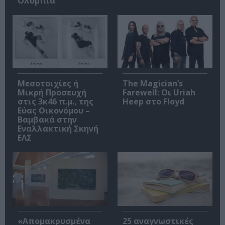
Ολύμπια
Μεσοτοιχίες ή
The Magician’s
Μικρή Προσευχή
Farewell: Οι Uriah
στις 3κ46 π.μ., της
Heep στο Floyd
Εύας Οικονόμου –
Βαμβακά στην
Εναλλακτική Σκηνή
ΕΛΣ
«Απομακρυσμένα
25 αναγνωστικές