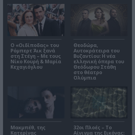
O «Οιδίποδας» του
Θεοδώρα,
Ρόμπερτ Άικ ξανά
Αυτοκράτειρα του
στη Στέγη – Με τους
Βυζαντίου: Η νέα
Νίκο Κουρή & Μαρία
ελληνική όπερα του
Κεχαγιόγλου
Θεόδωρου Στάθη
στο θέατρο
Ολύμπια
Μακμπέθ, της
32οι Πλοές – Το
Κατερίνας
Αίνιγμα της Εικόνας: